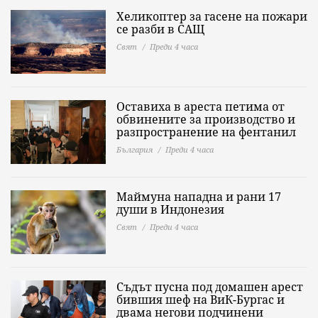
Хеликоптер за гасене на пожари
се разби в САЩ
Свят
Преди 4 часа
Оставиха в ареста петима от
обвинените за производство и
разпространение на фентанил
България
Преди 4 часа
Маймуна нападна и рани 17
души в Индонезия
Свят
Преди 4 часа
Съдът пусна под домашен арест
бившия шеф на ВиК-Бургас и
двама негови подчинени