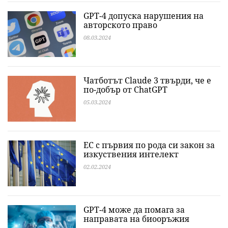
GPT-4 допуска нарушения на
авторското право
08.03.2024
Чатботът Claude 3 твърди, че е
по-добър от ChatGPT
05.03.2024
ЕС с първия по рода си закон за
изкуствения интелект
02.02.2024
GPT-4 може да помага за
направата на биооръжия