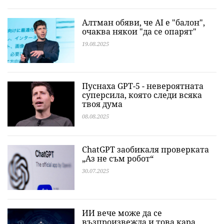
Алтман обяви, че AI е "балон",
очаква някои "да се опарят"
19.08.2025
Пуснаха GPT-5 - невероятната
суперсила, която следи всяка
твоя дума
08.08.2025
ChatGPT заобикаля проверката
„Аз не съм робот“
30.07.2025
ИИ вече може да се
възпроизвежда и това кара