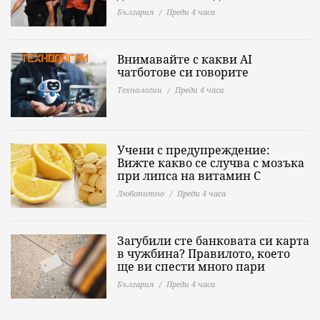
България
Преди 4 часа
Внимавайте с какви AI
чатботове си говорите
Технологии
Преди 4 часа
Учени с предупреждение:
Вижте какво се случва с мозъка
при липса на витамин C
Любопитно
Преди 4 часа
Загубили сте банковата си карта
в чужбина? Правилото, което
ще ви спести много пари
България
Преди 4 часа