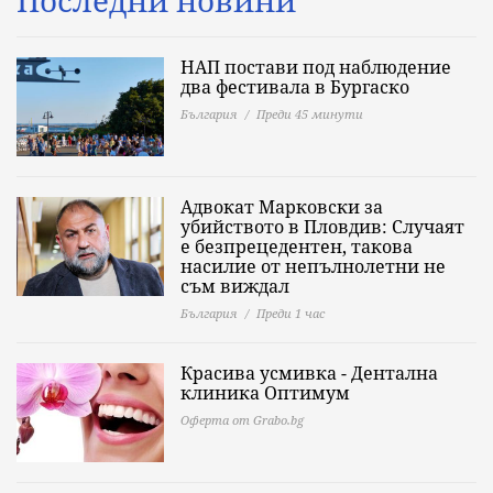
Последни новини
НАП постави под наблюдение
два фестивала в Бургаско
България
Преди 45 минути
Адвокат Марковски за
убийството в Пловдив: Случаят
е безпрецедентен, такова
насилие от непълнолетни не
съм виждал
България
Преди 1 час
Красива усмивка - Дентална
клиника Оптимум
Оферта от Grabo.bg