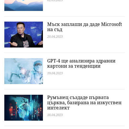
Мъск заплаши да даде Microsoft
на съд
20.04.2023
GPT-4 ще анализира здравни
картони за тенденции
19.04.2023
Румънец създаде първата
църква, базирана на изкуствен
интелект
18.04.2023