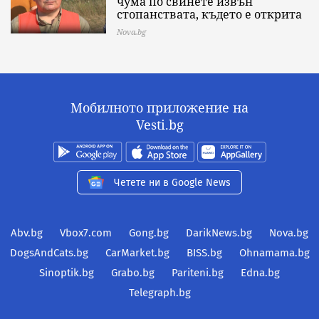
чума по свинете извън
стопанствата, където е открита
Nova.bg
Мобилното приложение на
Vesti.bg
Четете ни в Google News
Abv.bg
Vbox7.com
Gong.bg
DarikNews.bg
Nova.bg
DogsAndCats.bg
CarMarket.bg
BISS.bg
Ohnamama.bg
Sinoptik.bg
Grabo.bg
Pariteni.bg
Edna.bg
Telegraph.bg