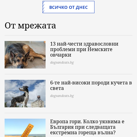
ВСИЧКО ОТ ДНЕС
От мрежата
13 най-чести здравословни
проблеми при Немските
овчарки
dogsandcats.bg
6-те най-високи породи кучета в
света
dogsandcats.bg
Европа гори. Колко уязвима е
България при следващата
екстремна гореща вълна?