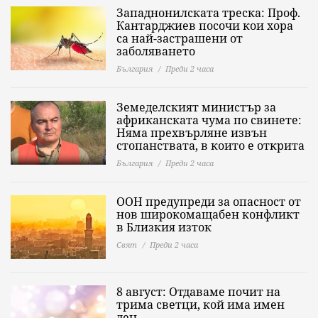
Западнонилската треска: Проф.
Кантарджиев посочи кои хора
са най-застрашени от
заболяването
България
Преди 2 часа
Земеделският министър за
африканската чума по свинете:
Няма прехвърляне извън
стопанствата, в които е открита
България
Преди 2 часа
ООН предупреди за опасност от
нов широкомащабен конфликт
в Близкия изток
Свят
Преди 2 часа
8 август: Отдаваме почит на
трима светци, кой има имен
ден