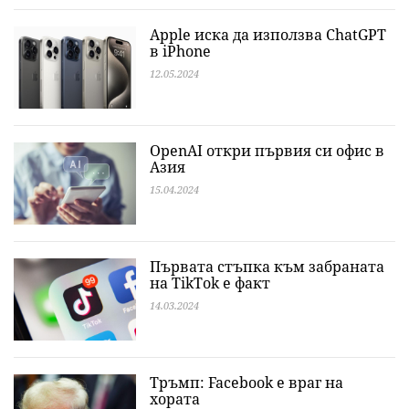
Apple иска да използва ChatGPT
в iPhone
12.05.2024
OpenAI откри първия си офис в
Азия
15.04.2024
Първата стъпка към забраната
на TikTok е факт
14.03.2024
Тръмп: Facebook е враг на
хората