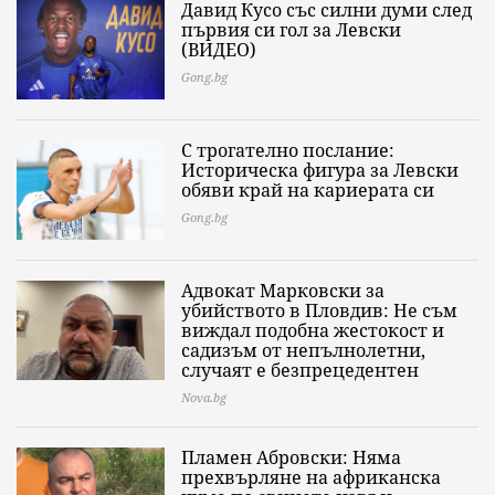
Давид Кусо със силни думи след
първия си гол за Левски
(ВИДЕО)
Gong.bg
С трогателно послание:
Историческа фигура за Левски
обяви край на кариерата си
Gong.bg
Адвокат Марковски за
убийството в Пловдив: Не съм
виждал подобна жестокост и
садизъм от непълнолетни,
случаят е безпрецедентен
Nova.bg
Пламен Абровски: Няма
прехвърляне на африканска