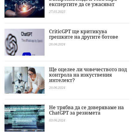
експертите да се ужасяват
27.01.2025
CriticGPT ще критикува
грешките на другите ботове
28.06.2024
Ще оцелее ли човечеството под
контрола на изкуствения
интелект?
20.06.2024
Не трябва да се доверяваме на
ChatGPT за резюмета
03.06.2024