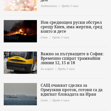
Любопитно
Преди 3 часа
Нов среднощен руски обстрел
срещу Киев, има жертви, сред
които и дете
Свят
Преди 3 часа
Важно за пътуващите в София:
Временно спират трамвайни
линии 12, 15 и 18
България
Преди 3 часа
САЩ очакват сделка за
Ормузкия проток, готови са да
вдигнат блокадата на Иран
Свят
Преди 4 часа