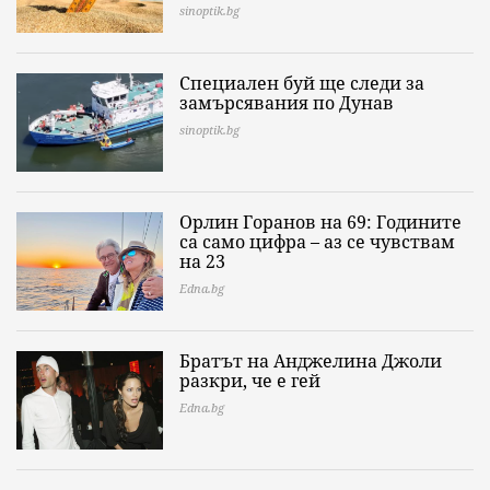
sinoptik.bg
Специален буй ще следи за
замърсявания по Дунав
sinoptik.bg
Орлин Горанов на 69: Годините
са само цифра – аз се чувствам
на 23
Edna.bg
Братът на Анджелина Джоли
разкри, че е гей
Edna.bg