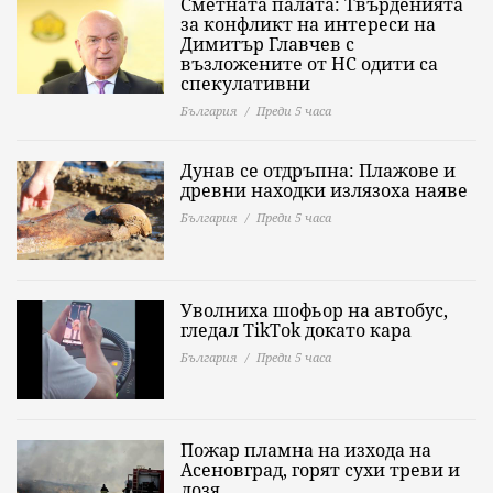
Сметната палата: Твърденията
за конфликт на интереси на
Димитър Главчев с
възложените от НС одити са
спекулативни
България
Преди 5 часа
Дунав се отдръпна: Плажове и
древни находки излязоха наяве
България
Преди 5 часа
Уволниха шофьор на автобус,
гледал TikTok докато кара
България
Преди 5 часа
Пожар пламна на изхода на
Асеновград, горят сухи треви и
лозя