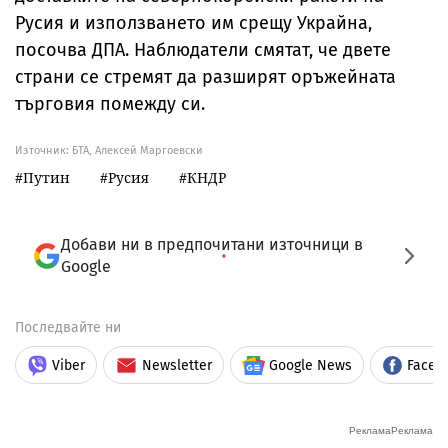
Русия и използването им срещу Украйна,
посочва ДПА. Наблюдатели смятат, че двете
страни се стремят да разширят оръжейната
търговия помежду си.
Източник:
БТА, Алексей Маргоевски
Путин
Русия
КНДР
Добави ни в предпочитани източници в
Google
Последвайте ни
Viber
Newsletter
Google News
Faceb