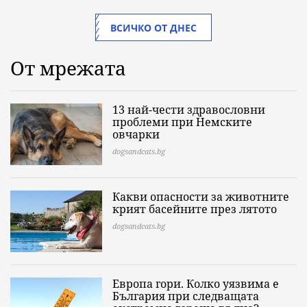
ВСИЧКО ОТ ДНЕС
От мрежата
13 най-чести здравословни
проблеми при Немските
овчарки
dogsandcats.bg
Какви опасности за животните
крият басейните през лятото
dogsandcats.bg
Европа гори. Колко уязвима е
България при следващата