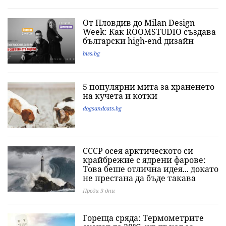
От Пловдив до Milan Design
Week: Как ROOMSTUDIO създава
български high-end дизайн
biss.bg
5 популярни мита за храненето
на кучета и котки
dogsandcats.bg
СССР осея арктическото си
крайбрежие с ядрени фарове:
Това беше отлична идея... докато
не престана да бъде такава
Преди 3 дни
Гореща сряда: Термометрите