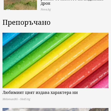
дрон
Nova.bg
Препоръчано
Любимият цвят издава характера ни
MelomanBG - Sled5.bg