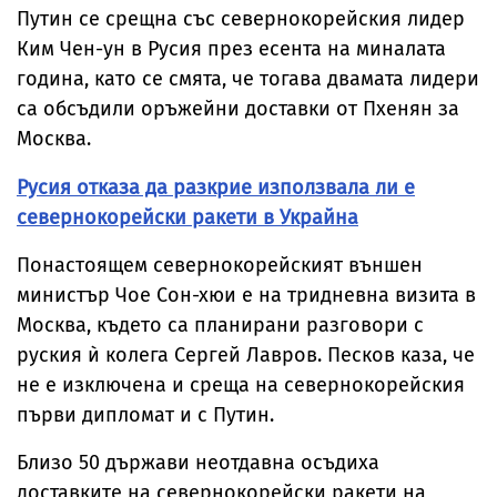
Путин се срещна със севернокорейския лидер
Ким Чен-ун в Русия през есента на миналата
година, като се смята, че тогава двамата лидери
са обсъдили оръжейни доставки от Пхенян за
Москва.
Русия отказа да разкрие използвала ли е
севернокорейски ракети в Украйна
Понастоящем севернокорейският външен
министър Чое Сон-хюи е на тридневна визита в
Москва, където са планирани разговори с
руския ѝ колега Сергей Лавров. Песков каза, че
не е изключена и среща на севернокорейския
първи дипломат и с Путин.
Близо 50 държави неотдавна осъдиха
доставките на севернокорейски ракети на