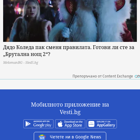
Дядо Коледа пак сменя правилата. Готови ли сте за
„Брутална нощ 2“?
MelomanBG - Sled5.bg
Препоръчано от Content Exchange
Мобилното приложение на
Vesti.bg
Четете ни в Google News