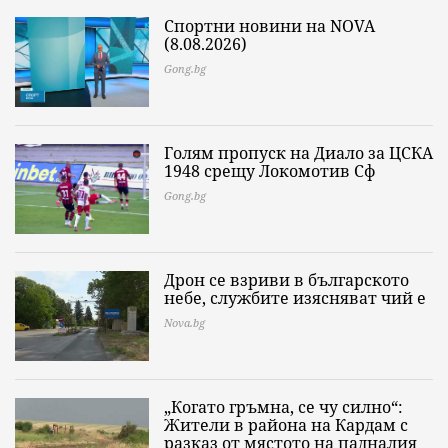
Спортни новини на NOVA
(8.08.2026)
Gong.bg
Голям пропуск на Диало за ЦСКА
1948 срещу Локомотив Сф
Gong.bg
Дрон се взриви в българското
небе, службите изясняват чий е
Nova.bg
„Когато гръмна, се чу силно“:
Жители в района на Кардам с
разказ от мястото на падналия