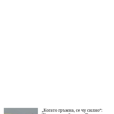
„Когато гръмна, се чу силно“: