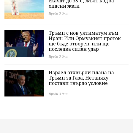
скачат до 38°C, жълт код за
опасни жеги
Преди 3 дни
Тръмп с нов ултиматум към
Иран: Или Ормузкият проток
ще бъде отворен, или ще
последва силен удар
Преди 3 дни
Израел отхвърли плана на
Тръмп за Газа, Нетаняху
постави твърдо условие
Преди 3 дни