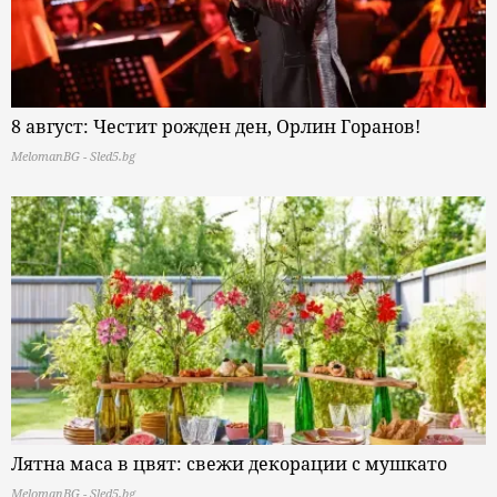
8 август: Честит рожден ден, Орлин Горанов!
MelomanBG - Sled5.bg
Лятна маса в цвят: свежи декорации с мушкато
MelomanBG - Sled5.bg