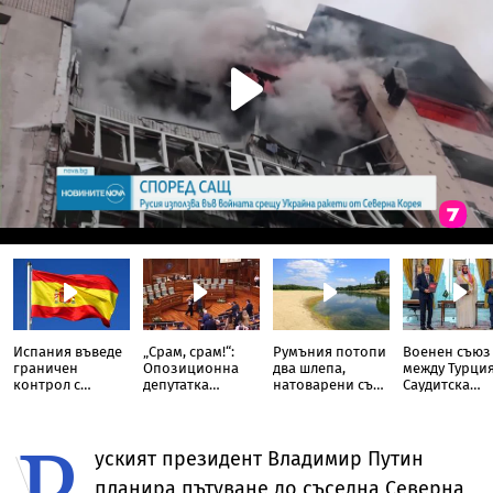
Испания въведе
„Срам, срам!“:
Румъния потопи
Военен съюз
граничен
Опозиционна
два шлепа,
между Турция
контрол с
депутатка
натоварени със
Саудитска
Италия
замери с яйца
скали, в Дунав
Арабия и
премиера на
Пакистан
Р
Косово
уският президент Владимир Путин
планира пътуване до съседна Северна