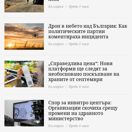
България
Преди 5 часа
Дрон в небето над България: Как
политическите партии
коментираха инцидента
България
Преди 5 часа
„Справедлива цена“: Нови
платформи ще следят за
необосновано поскъпване на
храните от септември
България
Преди 6 часа
Спор за инвитро центъра:
Организации скочиха срещу
промени на здравното
министерство
България
Преди 6 часа