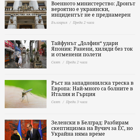
Военното министерство: Дронът
вероятно е украински,
инцидентът не е преднамерен
България
Преди 2 часа
Тайфунът „Долфин“ удари
Япония: Ранени, хиляди без ток
и отменени полети
Свят
Преди 2 часа
Ръст на западнонилска треска в
Европа: Най-много са болните в
Италия и Гърция
Свят
Преди 3 часа
Зеленски в Белград: Разбирам
скептицизма на Вучич за ЕС, но
Украйна няма време