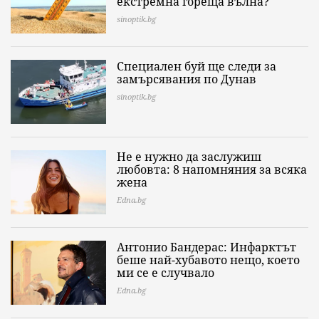
екстремна гореща вълна?
sinoptik.bg
Специален буй ще следи за
замърсявания по Дунав
sinoptik.bg
Не е нужно да заслужиш
любовта: 8 напомняния за всяка
жена
Edna.bg
Антонио Бандерас: Инфарктът
беше най-хубавото нещо, което
ми се е случвало
Edna.bg