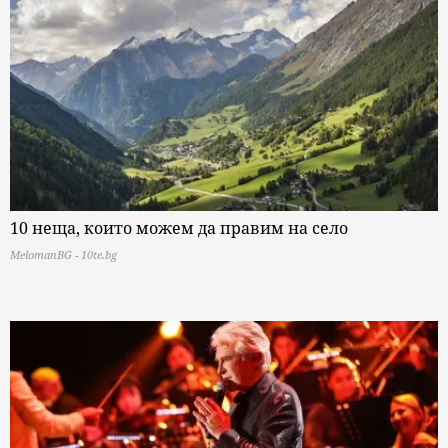
10 неща, които можем да правим на село
MelomanBG - 10te.bg