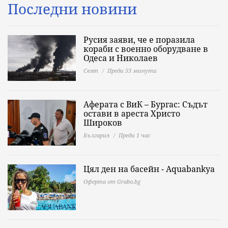
Последни новини
Русия заяви, че е поразила
кораби с военно оборудване в
Одеса и Николаев
Свят
Преди 53 минути
Аферата с ВиК – Бургас: Съдът
остави в ареста Христо
Широков
България
Преди 1 час
Цял ден на басейн - Aquabankya
Оферта от Grabo.bg