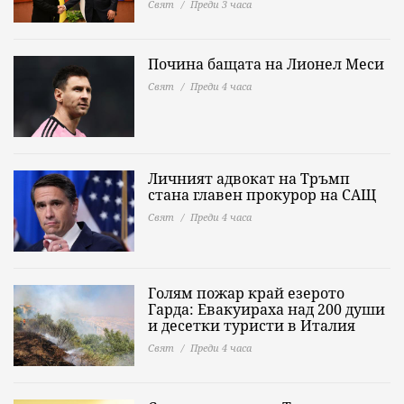
Свят
Преди 3 часа
Почина бащата на Лионел Меси
Свят
Преди 4 часа
Личният адвокат на Тръмп
стана главен прокурор на САЩ
Свят
Преди 4 часа
Голям пожар край езерото
Гарда: Евакуираха над 200 души
и десетки туристи в Италия
Свят
Преди 4 часа