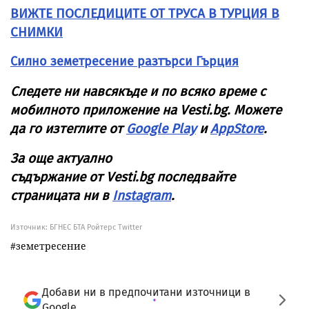
ВИЖТЕ ПОСЛЕДИЦИТЕ ОТ ТРУСА В ТУРЦИЯ В
СНИМКИ
Силно земетресение разтърси Гърция
Следете ни навсякъде и по всяко време с
мобилното приложение на
Vesti
.
bg
. Можете
да го изтеглите от
Google Play
и
AppStore
.
За още актуално
съдържание от
Vesti
.
bg
последвайте
страницата ни в
Instagram
.
Източник:
БГНЕС БТА Ройтерс Twitter
земетресение
Добави ни в предпочитани източници в
Google