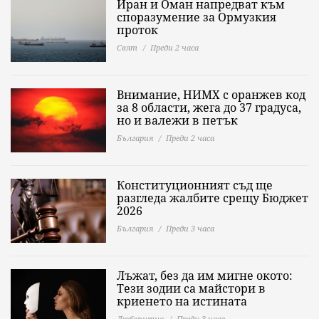
Иран и Оман напредват към
споразумение за Ормузкия
проток
Свят
Преди 2 часа
Внимание, НИМХ с оранжев код
за 8 области, жега до 37 градуса,
но и валежи в петък
България
Преди 2 часа
Конституционният съд ще
разгледа жалбите срещу Бюджет
2026
България
Преди 3 часа
Лъжат, без да им мигне окото:
Тези зодии са майстори в
криенето на истината
Любопитно
Преди 3 часа