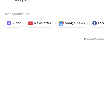
Последвайте ни
Viber
Newsletter
Google News
Faceb