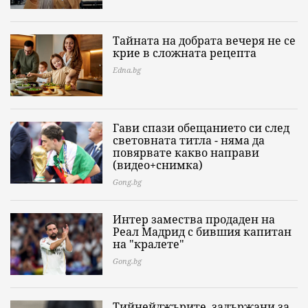
Тайната на добрата вечеря не се
крие в сложната рецепта
Edna.bg
Гави спази обещанието си след
световната титла - няма да
повярвате какво направи
(видео+снимка)
Gong.bg
Интер замества продаден на
Реал Мадрид с бившия капитан
на "кралете"
Gong.bg
Тийнейджърите, задържани за