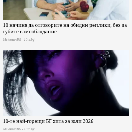
10 начина да отговорите на обидни реплики, без да
губите самообладание
MelomanBG - 10te.bg
10-те най-горещи БГ хита за юли 2026
MelomanBG - 10te.bg