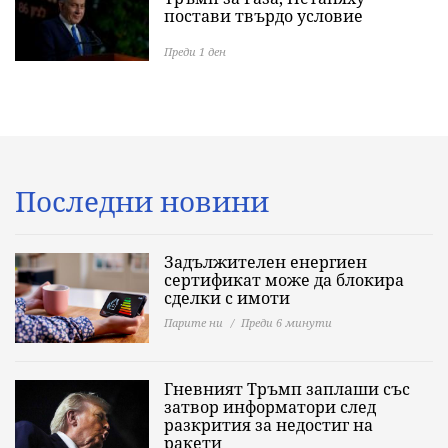
постави твърдо условие
Преди 1 ден
Последни новини
Задължителен енергиен
сертификат може да блокира
сделки с имоти
Парите ни
Преди 6 минути
Гневният Тръмп заплаши със
затвор информатори след
разкрития за недостиг на
ракети