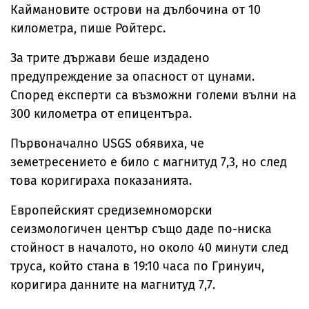
Каймановите острови на дълбочина от 10
километра, пише Ройтерс.
За трите държави беше издадено
предупреждение за опасност от цунами.
Според експерти са възможни големи вълни на
300 километра от епицентъра.
Първоначално USGS обявиха, че
земетресението е било с магнитуд 7,3, но след
това коригираха показанията.
Европейският средиземноморски
сеизмологичен център също даде по-ниска
стойност в началото, но около 40 минути след
труса, който стана в 19:10 часа по Гринуич,
коригира данните на магнитуд 7,7.