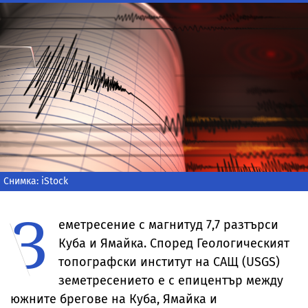
Снимка: iStock
З
еметресение с магнитуд 7,7 разтърси
Куба и Ямайка. Според Геологическият
топографски институт на САЩ (USGS)
земетресението е с епицентър между
южните брегове на Куба, Ямайка и