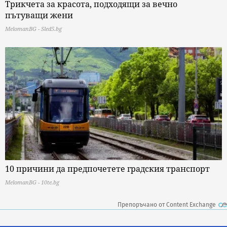
Трикчета за красота, подходящи за вечно
пътуващи жени
MelomanBG - Sled5.bg
10 причини да предпочетете градския транспорт
MelomanBG - 10te.bg
Препоръчано от Content Exchange