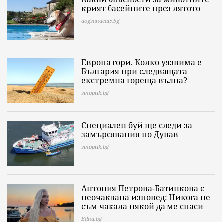
крият басейните през лятото
dogsandcats.bg
Европа гори. Колко уязвима е
България при следващата
екстремна гореща вълна?
sinoptik.bg
Специален буй ще следи за
замърсявания по Дунав
sinoptik.bg
Антония Петрова-Батинкова с
неочаквана изповед: Никога не
съм чакала някой да ме спаси
Edna.bg