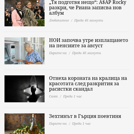
„Тя подготвя нещо“: A$AP Rocky
разкри, че Риана записва нов
албум
Любопитно
Преди 46 минути
НОИ започва утре изплащането
на пенсиите за август
Парите ни
Преди 48 минути
Отнеха короната на кралица на
красотата след разкрития за
расистки скандал
Свят
Преди 1 час
Зехтинът в Гърция поевтиня
Парите ни
Преди 1 час