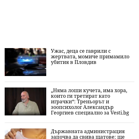
Ужас, деца се гаврили с
жертвата, момиче примамило
убития в Пловдив
„Няма лоши кучета, има хора,
които ги третират като
играчки“: Треньорът и
зоопсихолог Александър
Георгиев специално за Vesti.bg
Държавната администрация
започва да свива щатове: ще