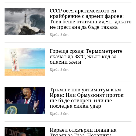
СССР осея арктическото си
крайбрежие с ядрени фарове:
Това беше отлична идея... докато
не престана да бъде такава
Преди 1 ден
Гореща сряда: Термометрите
скачат до 38°C, жълт код за
опасни жеги
Преди 1 ден
Тръмп с нов ултиматум към
Иран: Или Ормузкият проток
ще бъде отворен, или ще
последва силен удар
Преди 1 ден
Израел отхвърли плана на
Тръмп за Газа, Нетаняху