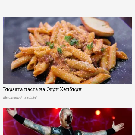
Бързата паста на Одри Хепбърн
MelomanBG - Sled5.bg