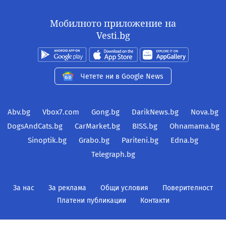
Мобилното приложение на
Vesti.bg
Четете ни в Google News
Abv.bg
Vbox7.com
Gong.bg
DarikNews.bg
Nova.bg
DogsAndCats.bg
CarMarket.bg
BISS.bg
Ohnamama.bg
Sinoptik.bg
Grabo.bg
Pariteni.bg
Edna.bg
Telegraph.bg
За нас
За реклама
Общи условия
Поверителност
Платени публикации
Контакти