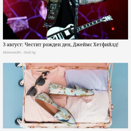
3 август: Честит рожден ден, Джеймс Хетфийлд!
MelomanBG - Sled5.bg