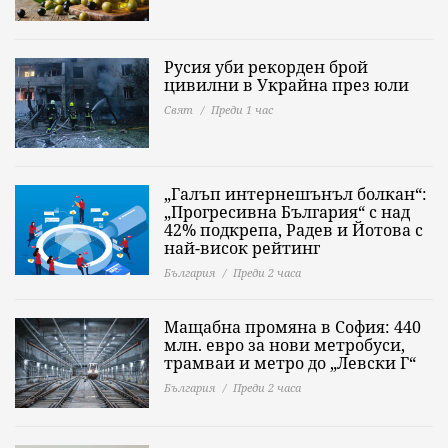
Русия уби рекорден брой
цивилни в Украйна през юли
Свят
Преди 1 час
„Галъп интернешънъл болкан“:
„Прогресивна България“ с над
42% подкрепа, Радев и Йотова с
най-висок рейтинг
България
Преди 2 часа
Мащабна промяна в София: 440
млн. евро за нови метробуси,
трамваи и метро до „Левски Г“
България
Преди 2 часа