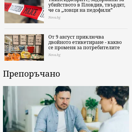
убийството в Пловдив, твърдят,
че са „ловци на педофили”
Nova.bg
От 9 август приключва
двойното етикетиране - какво
се променя за потребителите
Nova.bg
Препоръчано