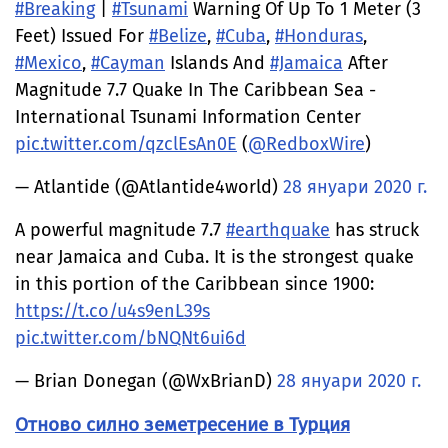
#Breaking
|
#Tsunami
Warning Of Up To 1 Meter (3
Feet) Issued For
#Belize
,
#Cuba
,
#Honduras
,
#Mexico
,
#Cayman
Islands And
#Jamaica
After
Magnitude 7.7 Quake In The Caribbean Sea -
International Tsunami Information Center
pic.twitter.com/qzclEsAn0E
(
@RedboxWire
)
— Atlantide (@Atlantide4world)
28 януари 2020 г.
A powerful magnitude 7.7
#earthquake
has struck
near Jamaica and Cuba. It is the strongest quake
in this portion of the Caribbean since 1900:
https://t.co/u4s9enL39s
pic.twitter.com/bNQNt6ui6d
— Brian Donegan (@WxBrianD)
28 януари 2020 г.
Отново силно земетресение в Турция