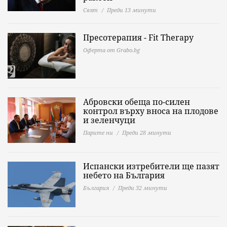
Свят
Преди 13 минути
Пресотерапия - Fit Therapy
Оферта от Grabo.bg
Абровски обеща по-силен
контрол върху вноса на плодове
и зеленчуци
Парите ни
Преди 28 минути
Испански изтребители ще пазят
небето на България
България
Преди 32 минути