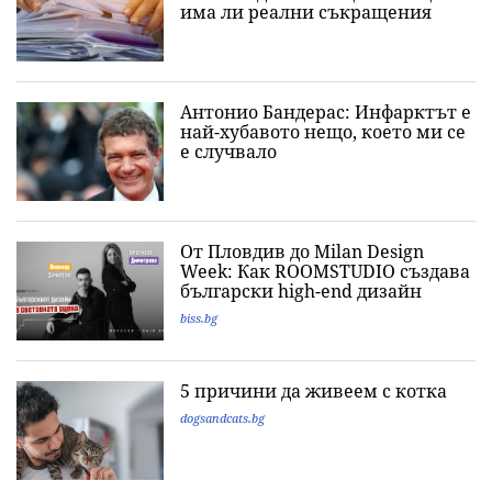
има ли реални съкращения
Антонио Бандерас: Инфарктът е
най-хубавото нещо, което ми се
е случвало
От Пловдив до Milan Design
Week: Как ROOMSTUDIO създава
български high-end дизайн
biss.bg
5 причини да живеем с котка
dogsandcats.bg