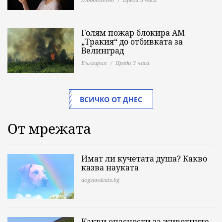
Голям пожар блокира АМ
„Тракия“ до отбивката за
Велинград
България
Преди 3 часа
ВСИЧКО ОТ ДНЕС
От мрежата
Имат ли кучетата душа? Какво
казва науката
dogsandcats.bg
Какви опасности за животните