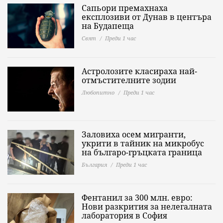
Сапьори премахнаха
експлозиви от Дунав в центъра
на Будапеща
Свят
Преди 1 час
Астролозите класираха най-
отмъстителните зодии
Любопитно
Преди 1 час
Заловиха осем мигранти,
укрити в тайник на микробус
на българо-гръцката граница
България
Преди 1 час
Фентанил за 300 млн. евро:
Нови разкрития за нелегалната
лаборатория в София