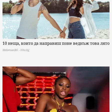
10 неща, които да направиш поне веднъж това лято
MelomanBG - 10te.bg