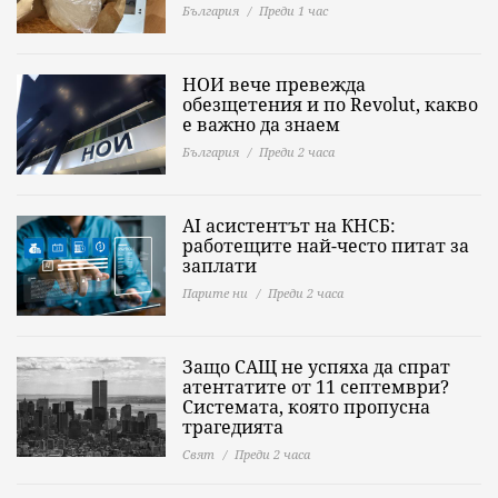
България
Преди 1 час
НОИ вече превежда
обезщетения и по Revolut, какво
е важно да знаeм
България
Преди 2 часа
AI асистентът на КНСБ:
работещите най-често питат за
заплати
Парите ни
Преди 2 часа
Защо САЩ не успяха да спрат
атентатите от 11 септември?
Системата, която пропусна
трагедията
Свят
Преди 2 часа