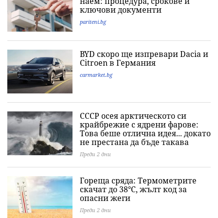
наем: процедура, срокове и
ключови документи
pariteni.bg
BYD скоро ще изпревари Dacia и
Citroеn в Германия
carmarket.bg
СССР осея арктическото си
крайбрежие с ядрени фарове:
Това беше отлична идея... докато
не престана да бъде такава
Преди 2 дни
Гореща сряда: Термометрите
скачат до 38°C, жълт код за
опасни жеги
Преди 2 дни