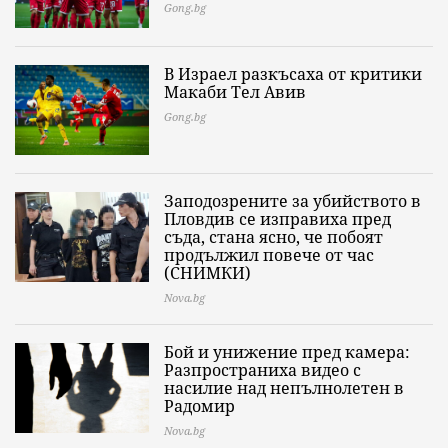
Gong.bg
В Израел разкъсаха от критики
Макаби Тел Авив
Gong.bg
Заподозрените за убийството в
Пловдив се изправиха пред
съда, стана ясно, че побоят
продължил повече от час
(СНИМКИ)
Nova.bg
Бой и унижение пред камера:
Разпространиха видео с
насилие над непълнолетен в
Радомир
Nova.bg