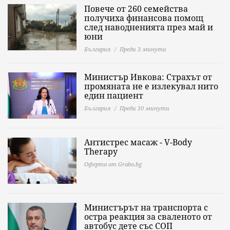
Повече от 260 семейства
получиха финансова помощ
след наводненията през май и
юни
България
Преди 3 минути
Министър Ивкова: Страхът от
промяната не е излекувал нито
един пациент
България
Преди 10 минути
Антистрес масаж - V-Body
Therapy
Оферта от Grabo.bg
Министърът на транспорта с
остра реакция за сваленото от
автобус дете със СОП