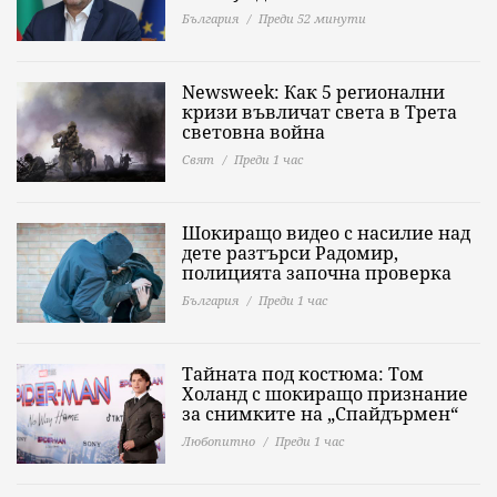
България
Преди 52 минути
Newsweek: Как 5 регионални
кризи въвличат света в Трета
световна война
Свят
Преди 1 час
Шокиращо видео с насилие над
дете разтърси Радомир,
полицията започна проверка
България
Преди 1 час
Тайната под костюма: Том
Холанд с шокиращо признание
за снимките на „Спайдърмен“
Любопитно
Преди 1 час