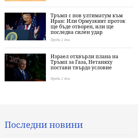
Тръмп с нов ултиматум към
Иран: Или Ормузкият проток
ще бъде отворен, или ще
последва силен удар
Преди 2 дни
Израел отхвърли плана на
Тръмп за Газа, Нетаняху
постави твърдо условие
Преди 2 дни
Последни новини