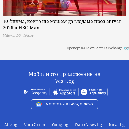
10 филма, които ще можем да гледаме през август
2026 в HBO Max
MelomanBG - 10te.bg
Препоръчано от Content Exchange
Мобилното приложение на
Vesti.bg
Четете ни в Google News
Abv.bg
Vbox7.com
Gong.bg
DarikNews.bg
Nova.bg