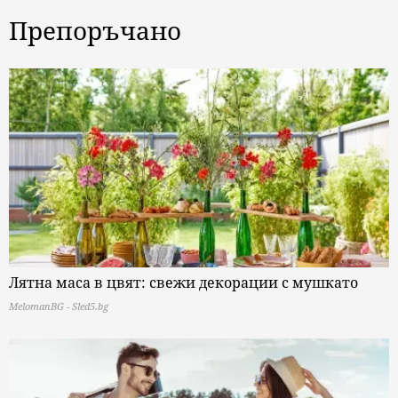
Препоръчано
Лятна маса в цвят: свежи декорации с мушкато
MelomanBG - Sled5.bg