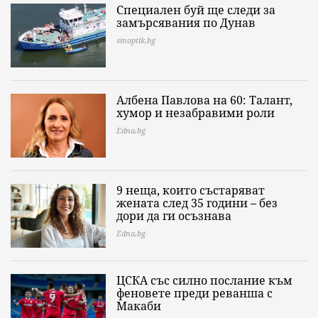
Специален буй ще следи за
замърсявания по Дунав
sinoptik.bg
Албена Павлова на 60: Талант,
хумор и незабравими роли
Edna.bg
9 неща, които състаряват
жената след 35 години – без
дори да ги осъзнава
Edna.bg
ЦСКА със силно послание към
феновете преди реванша с
Макаби