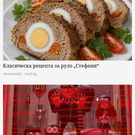
Класическа рецепта за руло „Стефани“
MelomanBG - Sled5.bg