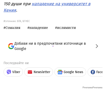
150 души при
нападение на университет в
Кения
.
Източник:
БТА, БГНЕС
Сомалия
нападение
ислямисти
Добави ни в предпочитани източници в
Google
Последвайте ни
Viber
Newsletter
Google News
Faceb