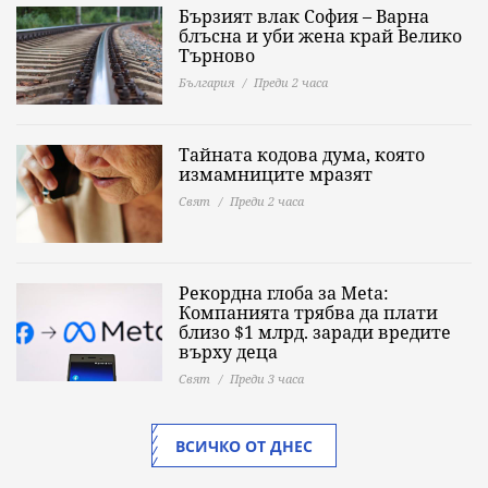
Бързият влак София – Варна
блъсна и уби жена край Велико
Търново
България
Преди 2 часа
Тайната кодова дума, която
измамниците мразят
Свят
Преди 2 часа
Рекордна глоба за Meta:
Компанията трябва да плати
близо $1 млрд. заради вредите
върху деца
Свят
Преди 3 часа
ВСИЧКО ОТ ДНЕС