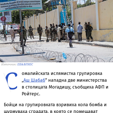
Източник:
ЕПА/БГНЕС
С
омалийската ислямистка групировка
„
Аш Шабаб
“ нападна две министерства
в столицата Могадишу, съобщиха АФП и
Ройтерс.
Бойци на групировката взривиха кола бомба и
щурмуваха сградата, в която се помещават