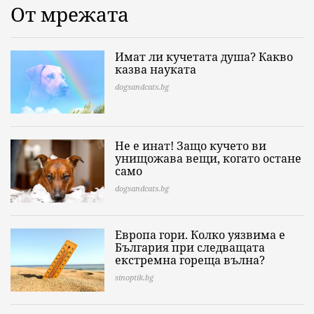
От мрежата
Имат ли кучетата душа? Какво
казва науката
dogsandcats.bg
Не е инат! Защо кучето ви
унищожава вещи, когато остане
само
dogsandcats.bg
Европа гори. Колко уязвима е
България при следващата
екстремна гореща вълна?
sinoptik.bg