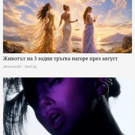
Животът на 3 зодии тръгва нагоре през август
MelomanBG - Sled5.bg