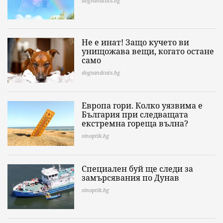
dogsandcats.bg
Не е инат! Защо кучето ви
унищожава вещи, когато остане
само
dogsandcats.bg
Европа гори. Колко уязвима е
България при следващата
екстремна гореща вълна?
sinoptik.bg
Специален буй ще следи за
замърсявания по Дунав
sinoptik.bg