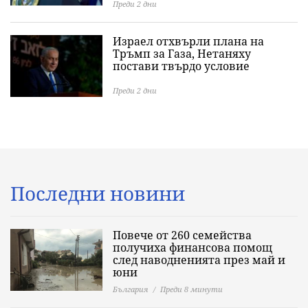
Преди 2 дни
Израел отхвърли плана на
Тръмп за Газа, Нетаняху
постави твърдо условие
Преди 2 дни
Последни новини
Повече от 260 семейства
получиха финансова помощ
след наводненията през май и
юни
България
Преди 8 минути