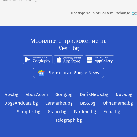
Препоръчано от Content Exchange
Мобилното приложение на
Vesti.bg
Четете ни в Google News
Abv.bg
Vbox7.com
Gong.bg
DarikNews.bg
Nova.bg
DogsAndCats.bg
CarMarket.bg
BISS.bg
Ohnamama.bg
Sinoptik.bg
Grabo.bg
Pariteni.bg
Edna.bg
Telegraph.bg