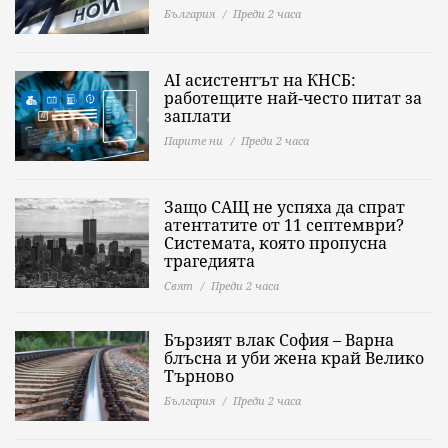
България
Преди 2 часа
AI асистентът на КНСБ:
работещите най-често питат за
заплати
Парите ни
Преди 2 часа
Защо САЩ не успяха да спрат
атентатите от 11 септември?
Системата, която пропусна
трагедията
Свят
Преди 2 часа
Бързият влак София – Варна
блъсна и уби жена край Велико
Търново
България
Преди 2 часа