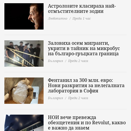
Астролозите класираха най-
отмъстителните зодии
Любопитно
Преди 1 час
Заловиха осем мигранти,
укрити в тайник на микробус
на българо-гръцката граница
България
Преди 2 часа
Фентанил за 300 млн. евро:
Нови разкрития за нелегалната
лаборатория в София
България
Преди 2 часа
НОИ вече превежда
обезщетения и по Revolut, какво
е важно да знаeм