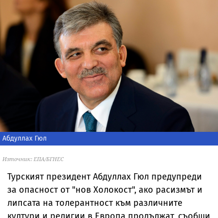
Абдуллах Гюл
Източник: ЕПА/БГНЕС
Турският президент Абдуллах Гюл предупреди
за опасност от "нов Холокост", ако расизмът и
липсата на толерантност към различните
култури и религии в Европа продължат, съобщи