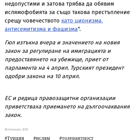
недопустими и затова трябва да обявим
ислямофобията за също такова престъпление
срещу човечеството
като ционизма,
антисемитизма и фашизма
".
Гюл изтъкна вчера и значението на новия
закон за регулиране на имиграцията и
предоставянето на убежище, приет от
парламента на 4 април. Турският президент
одобри закона на 10 април.
ЕС и редица правозащитни организации
приветстваха приемането на дългоочаквания
закон.
Източник:
БТА
Турция
ислям
толерантност