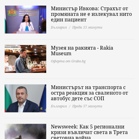
Министър Ивкова: Страхът от
промяната не е излекувал нито
един пациент
България
Преди 15 минути
Музея на ракията - Rakia
Museum
Оферта от Grabo.bg
Министърът на транспорта с
остра реакция за сваленото от
автобус дете със СОП
България
Преди 57 минути
Newsweek: Как 5 регионални
кризи въвличат света в Трета
световна война