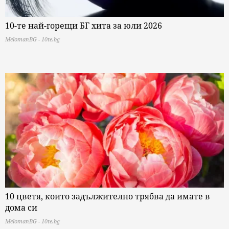
10-те най-горещи БГ хита за юли 2026
MelomanBG - 10te.bg
10 цветя, които задължително трябва да имате в
дома си
MelomanBG - 10te.bg