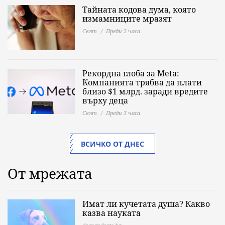
Тайната кодова дума, която
измамниците мразят
Свят
Преди 2 часа
Рекордна глоба за Meta:
Компанията трябва да плати
близо $1 млрд. заради вредите
върху деца
Свят
Преди 3 часа
ВСИЧКО ОТ ДНЕС
От мрежата
Имат ли кучетата душа? Какво
казва науката