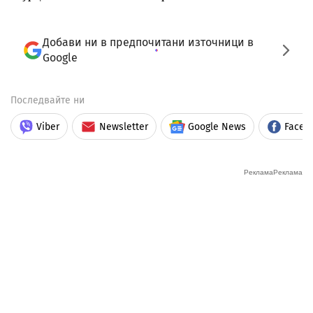
Добави ни в предпочитани източници в
Google
Последвайте ни
Viber
Newsletter
Google News
Faceb