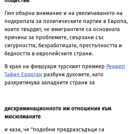
общества
.
Гюл обърна внимание и на увеличаването на
подкрепата за политическите партии в Европа,
които твърдят, че имигрантите са основната
причина за проблемите, свързани със
сигурността, безработицата, престъпността и
бедността в европейските страни.
В края на февруари турският премиер
Реджеп
Тайип Ердоган
разбуни духовете, като
разкритикува западните страни за
дискриминационното им отношение към
мюсюлманите
и каза, че "подобни предразсъдъци са