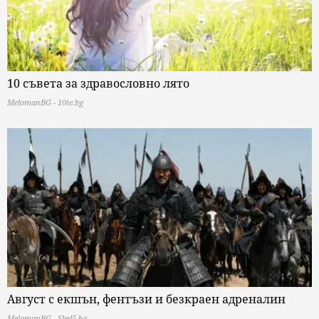
10 съвета за здравословно лято
MelomanBG - 10te.bg
Август с екшън, фентъзи и безкраен адреналин
MelomanBG - Sled5.bg