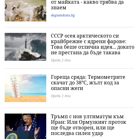
от майката - какво трябва да
знаем
dogsandcats.bg
СССР осея арктическото си
крайбрежие с ядрени фарове:
Това беше отлична идея... докато
не престана да бъде такава
Преди 2 дни
Гореща сряда: Термометрите
скачат до 38°C, жълт код за
опасни жеги
Преди 2 дни
Тръмп с нов ултиматум към
Иран: Или Ормузкият проток
ще бъде отворен, или ще
последва силен удар