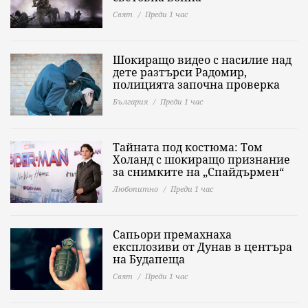
Свят
Преди 1 час
Шокиращо видео с насилие над
дете разтърси Радомир,
полицията започна проверка
България
Преди 1 час
Тайната под костюма: Том
Холанд с шокиращо признание
за снимките на „Спайдърмен“
Любопитно
Преди 1 час
Сапьори премахнаха
експлозиви от Дунав в центъра
на Будапеща
Свят
Преди 1 час