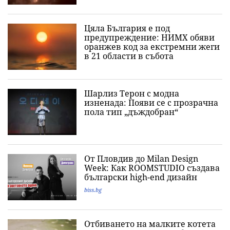
Цяла България е под
предупреждение: НИМХ обяви
оранжев код за екстремни жеги
в 21 области в събота
Шарлиз Терон с модна
изненада: Появи се с прозрачна
пола тип „дъждобран“
От Пловдив до Milan Design
Week: Как ROOMSTUDIO създава
български high-end дизайн
biss.bg
Отбиването на малките котета