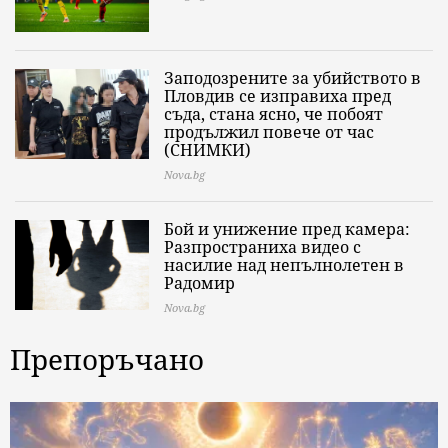
Заподозрените за убийството в
Пловдив се изправиха пред
съда, стана ясно, че побоят
продължил повече от час
(СНИМКИ)
Nova.bg
Бой и унижение пред камера:
Разпространиха видео с
насилие над непълнолетен в
Радомир
Nova.bg
Препоръчано