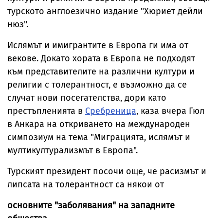
турското англоезично издание "Хюриет дейли
нюз".
Ислямът и имигрантите в Европа ги има от
векове. Докато хората в Европа не подходят
към представителите на различни култури и
религии с толерантност, е възможно да се
случат нови посегателства, дори като
престъпленията в
Сребреница
, каза вчера Гюл
в Анкара на откриването на международен
симпозиум на тема "Миграцията, ислямът и
мултикултурализмът в Европа".
Турският президент посочи още, че расизмът и
липсата на толерантност са някои от
основните "заболявания" на западните