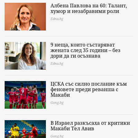
Албена Павлова на 60: Талант,
хумор и незабравими роли
Edna.bg
9 неща, които състаряват
жената след 35 години – без
дори да ги осъзнава
Edna.bg
ЦСКА със силно послание към
феновете преди реванша с
Макаби
Gong.bg
В Израел разкъсаха от критики
Макаби Тел Авив
Gong.bg