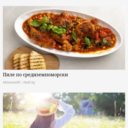
Пиле по средиземноморски
MelomanBG - Sled5.bg