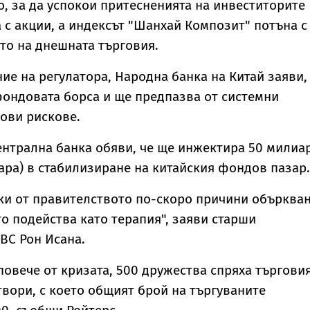
, за да успокои притесненията на инвеститорите
 с акции, а индексът "Шанхай Композит" потъна с
то на днешната търговия.
ие на регулатора, Народна банка на Китай заяви,
ондовата борса и ще предпазва от системни
ови рискове.
ентрална банка обяви, че ще инжектира 50 милиа
лара) в стабилизиране на китайския фондов пазар.
ки от правителството по-скоро причини обърква
то подейства като терапия", заяви старши
BC Рон Исана.
 повече от кризата, 500 дружества спряха търгови
твори, с което общият брой на търгуваните