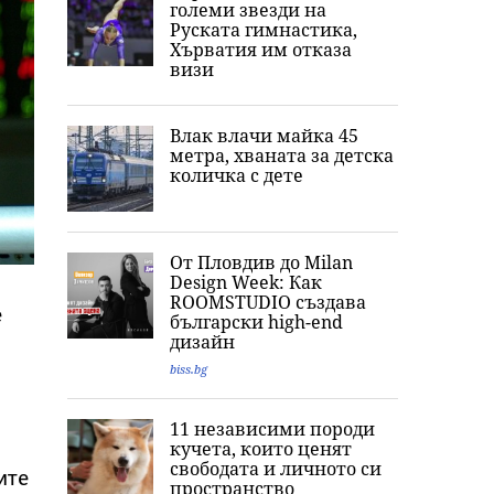
големи звезди на
Руската гимнастика,
Хърватия им отказа
визи
Влак влачи майка 45
метра, хваната за детска
количка с дете
От Пловдив до Milan
Design Week: Как
ROOMSTUDIO създава
е
български high-end
дизайн
biss.bg
11 независими породи
кучета, които ценят
свободата и личното си
ите
пространство