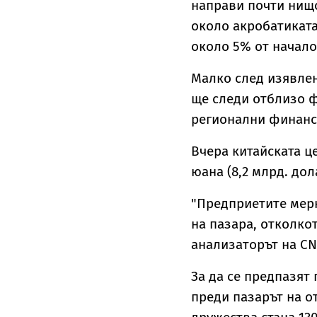
направи почти нищо
около акробатиката
около 5% от начало
Малко след изявлен
ще следи отблизо ф
регионални финанс
Вчера китайската ц
юана (8,2 млрд. до
"Предприетите мер
на пазара, отколко
анализаторът на CN
За да се предпазят
преди пазарът на о