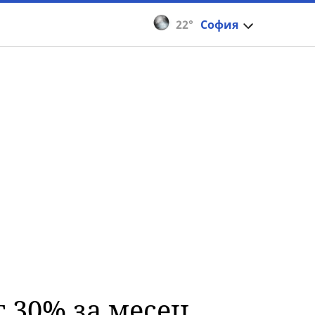
22°
София
т 30% за месец