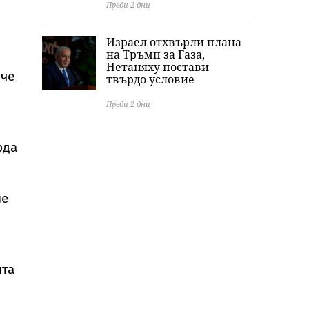
Преди 2 дни
Израел отхвърли плана
на Тръмп за Газа,
Нетаняху постави
 че
твърдо условие
Преди 2 дни
рда
не
ята