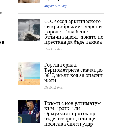
dogsandcats.bg
и
СССР осея арктическото
си крайбрежие с ядрени
фарове: Това беше
отлична идея... докато не
престана да бъде такава
не
Преди 2 дни
а
Гореща сряда:
Термометрите скачат до
38°C, жълт код за опасни
жеги
Преди 2 дни
Тръмп с нов ултиматум
към Иран: Или
Ормузкият проток ще
бъде отворен, или ще
последва силен удар