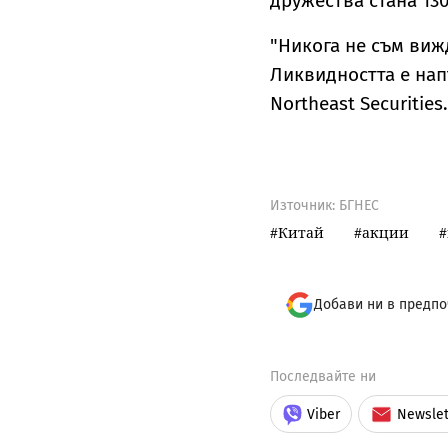
дружества стана 13
"Никога не съм вижд
Ликвидността е нап
Northeast Securities.
Източник:
БГНЕС
Китай
акции
Добави ни в предпо
Последвайте ни
Viber
Newslet