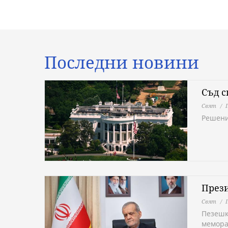
Последни новини
Съд с
Свят
Решени
През
Свят
Пезешк
мемора