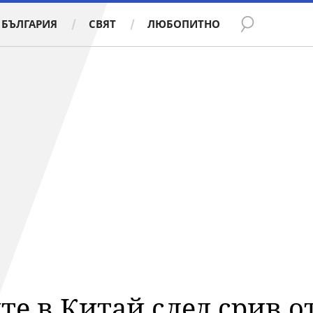
БЪЛГАРИЯ
СВЯТ
ЛЮБОПИТНО
те в Китай след срив о