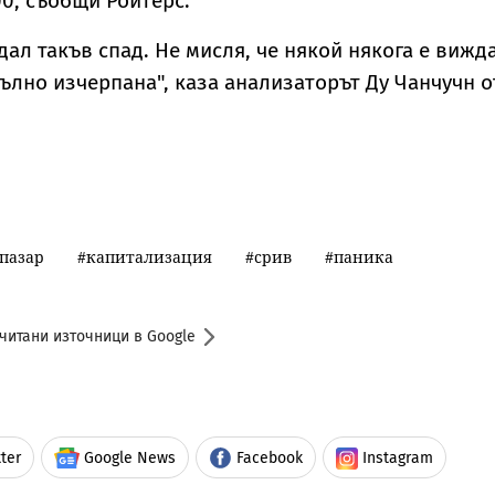
00, съобщи Ройтерс.
ал такъв спад. Не мисля, че някой някога е вижд
ълно изчерпана", каза анализаторът Ду Чанчучн о
пазар
капитализация
срив
паника
читани източници в Google
ter
Google News
Facebook
Instagram