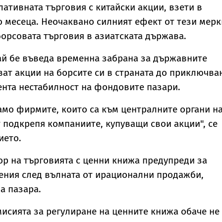
лативната търговия с китайски акции, взети в
 месеца. Неочаквано силният ефект от тези мерк
борсовата търговия в азиатската държава.
ай бе въведа временна забрана за държавните
ат акции на борсите си в страната до приключва
ента нестабилност на фондовите пазари.
амо фирмите, които са към централните органи н
т подкрепя компаниите, купуващи свои акции", се
ието.
ор на търговията с ценни книжа предупреди за
ения след вълната от ирационални продажби,
а пазара.
исията за регулиране на ценните книжа обаче не