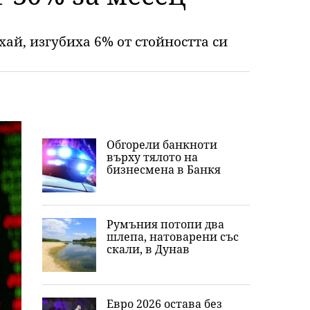
ай, изгубиха 6% от стойността си
Обгорели банкноти
върху тялото на
бизнесмена в Банкя
Румъния потопи два
шлепа, натоварени със
скали, в Дунав
Евро 2026 остава без