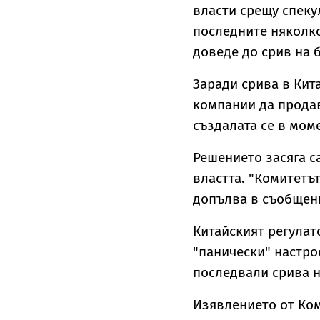
власти срещу спеку
последните няколко
доведе до срив на 
Заради срива в Кит
компании да продав
създалата се в мом
Решението засяга с
властта. "Комитетъ
допълва в съобщен
Китайският регулат
"панически" настро
последвали срива н
Изявлението от Ком