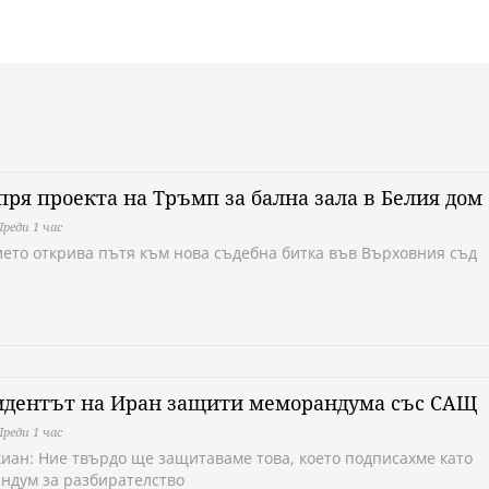
пря проекта на Тръмп за бална зала в Белия дом
Преди 1 час
ето открива пътя към нова съдебна битка във Върховния съд
идентът на Иран защити меморандума със САЩ
Преди 1 час
иан: Ние твърдо ще защитаваме това, което подписахме като
ндум за разбирателство