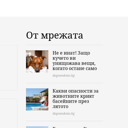
От мрежата
Не е инат! Защо
кучето ви
унищожава вещи,
когато остане само
dogsandcats.bg
Какви опасности за
животните крият
басейните през
лятото
dogsandcats.bg