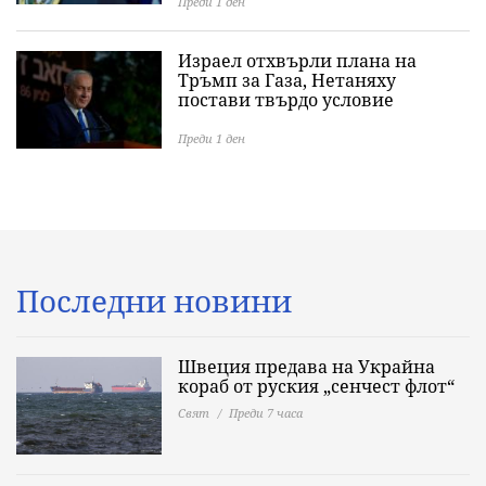
Преди 1 ден
Израел отхвърли плана на
Тръмп за Газа, Нетаняху
постави твърдо условие
Преди 1 ден
Последни новини
Швеция предава на Украйна
кораб от руския „сенчест флот“
Свят
Преди 7 часа