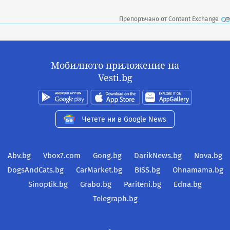
Препоръчано от Content Exchange
Мобилното приложение на
Vesti.bg
Четете ни в Google News
Abv.bg
Vbox7.com
Gong.bg
DarikNews.bg
Nova.bg
DogsAndCats.bg
CarMarket.bg
BISS.bg
Ohnamama.bg
Sinoptik.bg
Grabo.bg
Pariteni.bg
Edna.bg
Telegraph.bg