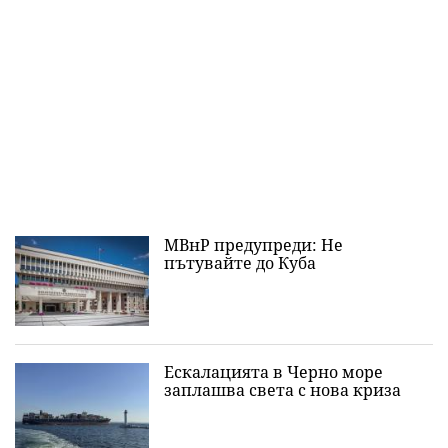
МВнР предупреди: Не
пътувайте до Куба
Ескалацията в Черно море
заплашва света с нова криза