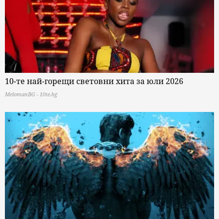
10-те най-горещи световни хита за юли 2026
MelomanBG - 10te.bg