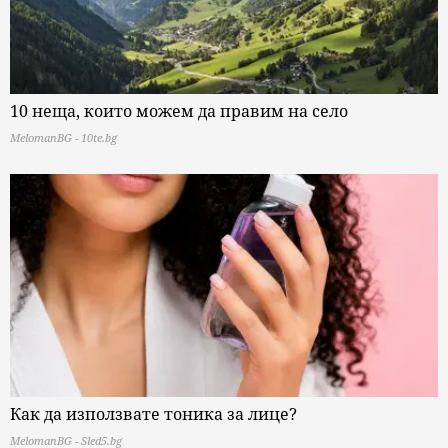
10 неща, които можем да правим на село
MelomanBG - 10te.bg
Как да използвате тоника за лице?
MelomanBG - Sled5.bg