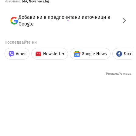
Източник:
БТА,
Novanews.bg
Добави ни в предпочитани източници в
Google
Последвайте ни
Viber
Newsletter
Google News
Faceb