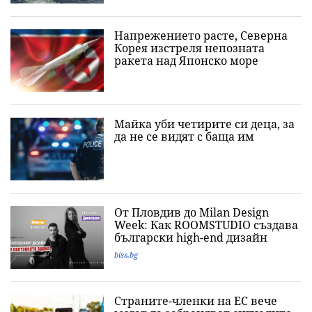
Напрежението расте, Северна
Корея изстреля непозната
ракета над Японско море
Майка уби четирите си деца, за
да не се видят с баща им
От Пловдив до Milan Design
Week: Как ROOMSTUDIO създава
български high-end дизайн
biss.bg
Страните-членки на ЕС вече