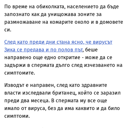
По време на обиколката, населението да бъде
запознато как да унищожава зоните за
размножаване на комарите около и в домовете
си.
След като преди дни стана ясно, че вирусът
Зика се предава и по полов път
, беше
направено още едно откритие - може да се
задържи в спермата дълго след изчезването на
симптомите.
Изводът е направен, след като здравните
власти изследвали британец, който се заразил
преди два месеца. В спермата му все още
имало от вируса, без да има каквито и да било
симптоми.