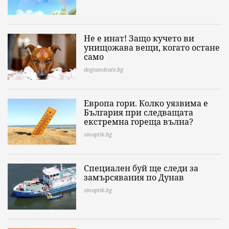
Не е инат! Защо кучето ви
унищожава вещи, когато остане
само
dogsandcats.bg
Европа гори. Колко уязвима е
България при следващата
екстремна гореща вълна?
sinoptik.bg
Специален буй ще следи за
замърсявания по Дунав
sinoptik.bg