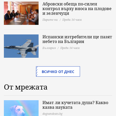
Абровски обеща по-силен
контрол върху вноса на плодове
и зеленчуци
Парите ни
Преди 14 часа
Испански изтребители ще пазят
небето на България
България
Преди 14 часа
ВСИЧКО ОТ ДНЕС
От мрежата
Имат ли кучетата душа? Какво
казва науката
dogsandcats.bg