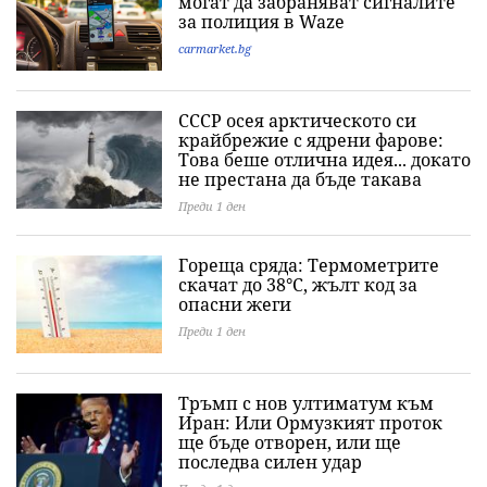
могат да забраняват сигналите
за полиция в Waze
carmarket.bg
СССР осея арктическото си
крайбрежие с ядрени фарове:
Това беше отлична идея... докато
не престана да бъде такава
Преди 1 ден
Гореща сряда: Термометрите
скачат до 38°C, жълт код за
опасни жеги
Преди 1 ден
Тръмп с нов ултиматум към
Иран: Или Ормузкият проток
ще бъде отворен, или ще
последва силен удар