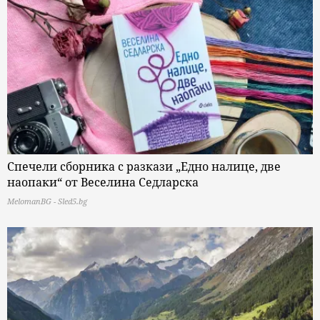
Спечели сборника с разкази „Едно налице, две
наопаки“ от Веселина Седларска
MelomanBG - Sled5.bg