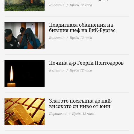
България
Преди 12 часа
Повдигнаха обвинения на
бившия шеф на ВиК-Бургас
България
Преди 12 часа
Почина д-р Георги Поптодоров
България
Преди 12 часа
Златото поскъпна до най-
високото си ниво от юни
Парите ни
Преди 12 часа