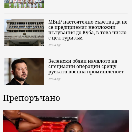
МВнР настоятелно съветва да не
се предприемат неотложни
пътувания до Куба, в това число
с цел туризъм
Nova.bg
Зеленски обяви началото на
специални операции срещу
руската военна промишленост
Nova.bg
Препоръчано