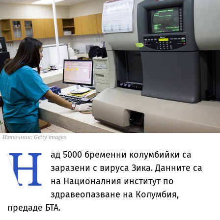
Източник: Getty images
Н
ад 5000 бременни колумбийки са
заразени с вируса Зика. Данните са
на Националния институт по
здравеопазване на Колумбия,
предаде БТА.