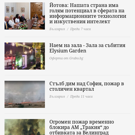
Йотова: Нашата страна има
голям потенциал в сферата на
информационните технологии
и изкуствения интелект
България
Преди 7 часа
Наем на зала - Зала за събития
Elysium Garden
Оферта от Grabo.bg
Стълб дим над София, пожар в
столичен квартал
България
Преди 11 часа
Огромен пожар временно
блокира АМ „Тракия“ до
отбивката за Велинград