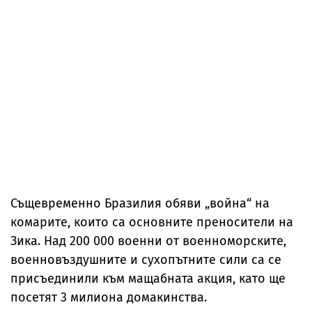
Същевременно Бразилия обяви „война“ на
комарите, които са основните преносители на
Зика. Над 200 000 военни от военноморските,
военновъздушните и сухопътните сили са се
присъединили към мащабната акция, като ще
посетят 3 милиона домакинства.