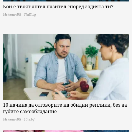
Кой е твоят ангел пазител според зодията ти?
MelomanBG - Sled5.bg
10 начина да отговорите на обидни реплики, без да
губите самообладание
MelomanBG - 10te.bg