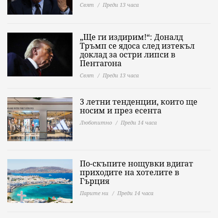
Свят
Преди 13 часа
„Ще ги издирим!“: Доналд
Тръмп се ядоса след изтекъл
доклад за остри липси в
Пентагона
Свят
Преди 13 часа
3 летни тенденции, които ще
носим и през есента
Любопитно
Преди 14 часа
По-скъпите нощувки вдигат
приходите на хотелите в
Гърция
Парите ни
Преди 14 часа