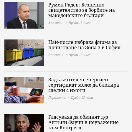
Румен Радев: Безценно
свидетелство за борбите на
македонските българи
България
Преди 13 часа
Най-после избраха фирма за
почистване на Зона 3 в София
България
Преди 13 часа
Задължителен енергиен
сертификат може да блокира
сделки с имоти
Парите ни
Преди 13 часа
Гласуваха да обвинят д-р
Антъни Фаучи в неуважение
към Конгреса