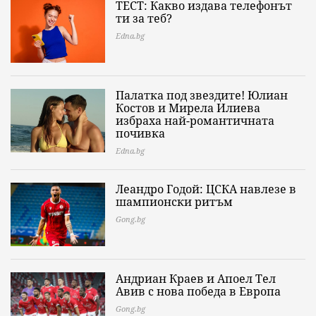
ТЕСТ: Какво издава телефонът
ти за теб?
Edna.bg
Палатка под звездите! Юлиан
Костов и Мирела Илиева
избраха най-романтичната
почивка
Edna.bg
Леандро Годой: ЦСКА навлезе в
шампионски ритъм
Gong.bg
Андриан Краев и Апоел Тел
Авив с нова победа в Европа
Gong.bg