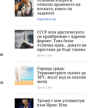
Основни въпроси
относно храненето на
котката, които си
задавате
dogsandcats.bg
СССР осея арктическото
си крайбрежие с ядрени
фарове: Това беше
отлична идея... докато не
престана да бъде такава
ях
Преди 2 дни
Гореща сряда:
Термометрите скачат до
38°C, жълт код за опасни
жеги
по
Преди 2 дни
Тръмп с нов ултиматум
към Иран: Или
о