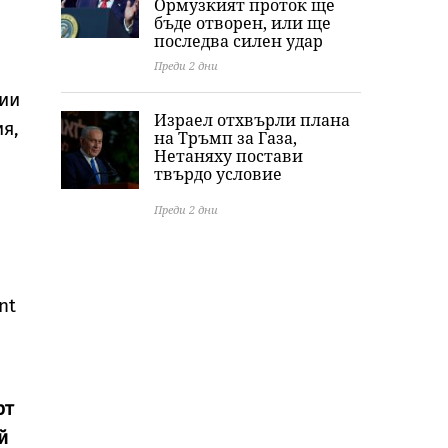
Ормузкият проток ще
бъде отворен, или ще
последва силен удар
Преди 2 дни
жии
Израел отхвърли плана
ия,
на Тръмп за Газа,
Нетаняху постави
твърдо условие
Преди 2 дни
nt
рт
й