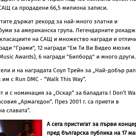
 САЩ са продадени 66,5 милиона записи.
тите държат рекорд за най-много златни и
буми за американска група. Легендарните рокад
в класациите на САЩ и множество награди и отлич
гради "Грами", 12 награди "Ем Ти Ви Видео мюзик
Music Awards), 6 награди "Билборд" и много други.
тели и на наградата Соул Трейн за „Най-добър рап
 им с Run DMC - “Walk This Way”.
т и с номинация за „Оскар“ за баладата I Don’t Wa
касовия „Армагедон“. През 2001 г. са приети в
а славата”.
А сега пристигат за първи конце
пред българска публика на 17 ма