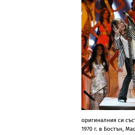
оригиналния си със
1970 г. в Бостън, М