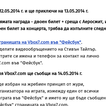
2.05.2014 г. и ще приключи на 13.05.2014 г.
ямата награда - двоен билет + среща с Аеросмит, 
оен билет за концерта, трябва да изпълните след
траницата на Vbox7.com във "Фейсбук"
.
оделите видеообръщението на Стивън Тайлър.
трите си имена и телефон за контакт на лично
.com във "Фейсбук".
я Vbox7.com ще съобщи на 14.05.2014 г.
е избран на жребиен принцип от жури,
анизатора на играта, измежду един от всички
играта във "Фейсбук" и името му ще бъде съобще
ейсбук" страницата на Vbox7.com.