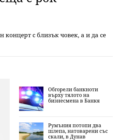
 концерт с близък човек, а и да се
Обгорели банкноти
върху тялото на
бизнесмена в Банкя
Румъния потопи два
шлепа, натоварени със
скали, в Дунав