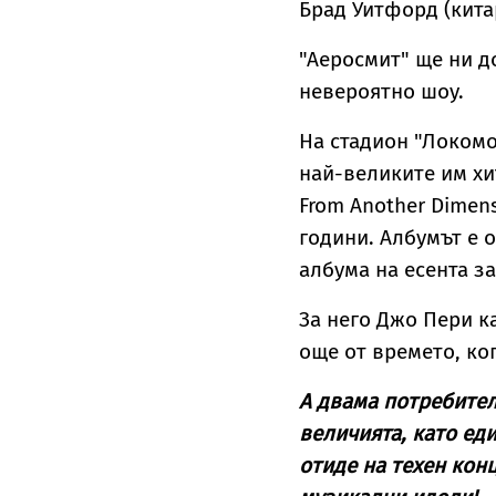
Брад Уитфорд (кита
"Аеросмит" ще ни д
невероятно шоу.
На стадион "Локомо
най-великите им хи
From Another Dimens
години. Албумът е 
албума на есента за 
За него Джо Пери к
още от времето, ког
А двама потребител
величията, като ед
отиде на техен конц