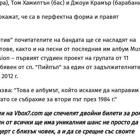
ра), Том Хамилтън (бас) и Джоуи Крамър (барабани
окажат, че са в перфектна форма и правят
тив" почитателите на бандата ще се насладят на
тове, както и на песни от последния им албум Mus
ion – първият студиен проект на групата от 11
обявен от сп. "Пийпъл" за един от задължителните
2012 г.
азва: "Това е албумът, който искахме да направим
ато се събрахме за втори път през 1984 г."
и на Vbox7.com ще спечелят двойни билети за ро
ин от всички ще има уникалния шанс не просто да
ерт с близък човек, а и да се срещне със своите