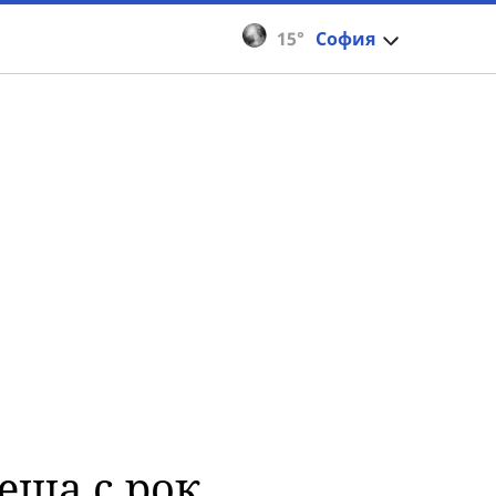
15°
София
еща с рок