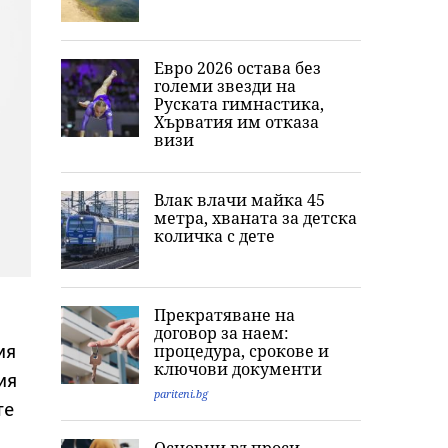
Евро 2026 остава без
големи звезди на
Руската гимнастика,
Хърватия им отказа
визи
Влак влачи майка 45
метра, хваната за детска
количка с дете
Прекратяване на
договор за наем:
ия
процедура, срокове и
ключови документи
ия
pariteni.bg
те