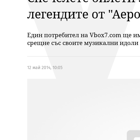
легендите от "Аер
Един потребител на Vbox7.com ще има
срещне със своите музикални идоли
12 май 2014, 10:05