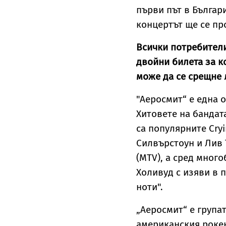
първи път в Българи
концертът ще се пр
Всички потребители
двойни билета за ко
може да се срещне 
"Аеросмит“ е една 
Хитовете на бандат
са популярните Cryi
Силвърстоун и Лив 
(MTV), а сред мног
Холивуд с изяви в 
ноти".
„Аеросмит“ е група
американския рокен