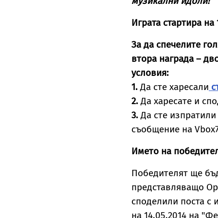
музикални идоли!
Играта стартира на 1
За да спечелите гол
втора награда – дв
условия:
1.
Да сте харесали
с
2.
Да харесате и сп
3.
Да сте изпратили 
съобщение на Vbox7
Името на победител
Победителят ще бъд
представляващо Орг
споделили поста с 
на 14.05.2014 на "Ф