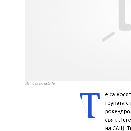
Т
Източник: netinfo
е са носи
групата с
рокендрол
свят. Лег
на САЩ. Т