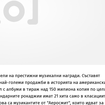
тели на престижни музикални награди. Съставят
 най-големи продажби в историята на американск
 с албуми в тираж над 150 милиона копия по цел
ендарните рокаджии имат 21 хита само в класации
ова са музикантите от "Аеросмит", които идват за