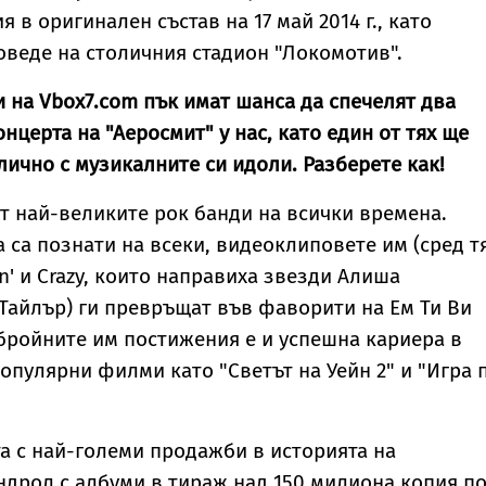
я в оригинален състав на 17 май 2014 г., като
оведе на столичния стадион "Локомотив".
 на Vbox7.com пък имат шанса да спечелят два
нцерта на "Аеросмит" у нас, като един от тях ще
лично с музикалните си идоли. Разберете как!
от най-великите рок банди на всички времена.
а са познати на всеки, видеоклиповете им (сред т
n' и Crazy, които направиха звезди Алиша
Тайлър) ги превръщат във фаворити на Ем Ти Ви
обройните им постижения е и успешна кариера в
популярни филми като "Светът на Уейн 2" и "Игра 
та с най-големи продажби в историята на
дрол с албуми в тираж над 150 милиона копия п