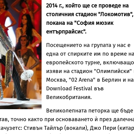
2014 г., който ще се проведе на
столичния стадион "Локомотив",
покана на "София мюзик
ентърпрайсис".
Посещението на групата у нас е
една от спирките им по време н
европейското турне, включващо
изяви на стадион "Олимпийски" 
Москва, "02 Arena" в Берлин и на
Download Festival във
Великобритания.
Великолепната петорка ще бъде
тав, точно както при основаването ѝ през далечн
асачузетс: Стивън Тайлър (вокали), Джо Пери (китар