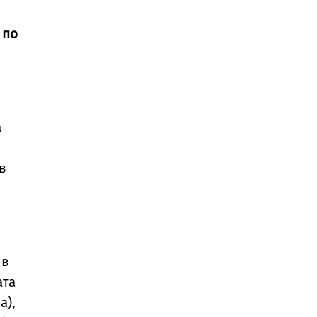
 по
а
в
 в
ата
а),