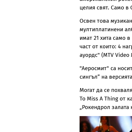
целия свят. Само в
Освен това музикан
мултиплатинени ал
имат 21 хита само 
част от които: 4 на
ауордс" (MTV Video 
"Аеросмит" са носи
сингъл” на версията
Могат да се похваля
To Miss A Thing от 
„Рокендрол залата н