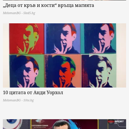
„Деца от кръв и кости“ връща магията
MelomanBG - Sled5.bg
10 цитата от Анди Уорхол
MelomanBG - 10te.bg