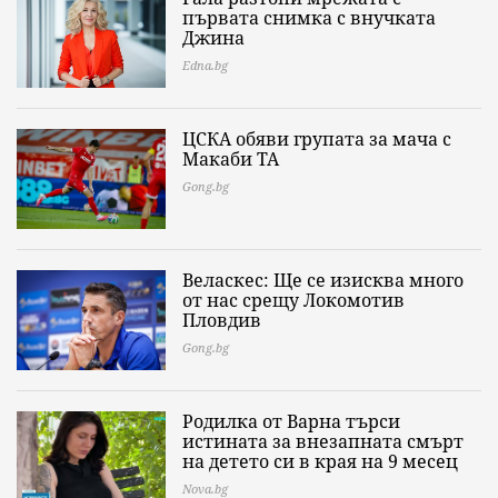
първата снимка с внучката
Джина
Edna.bg
ЦСКА обяви групата за мача с
Макаби ТА
Gong.bg
Веласкес: Ще се изисква много
от нас срещу Локомотив
Пловдив
Gong.bg
Родилка от Варна търси
истината за внезапната смърт
на детето си в края на 9 месец
Nova.bg