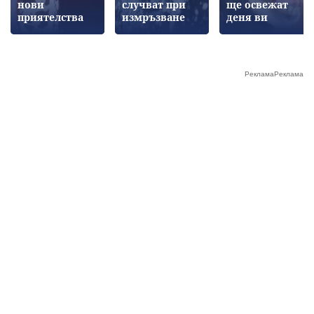
нови
случват при
ще освежат
приятелства
измръзване
деня ви