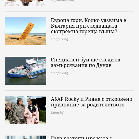
Европа гори. Колко уязвима е
България при следващата
екстремна гореща вълна?
sinoptik.bg
Специален буй ще следи за
замърсявания по Дунав
sinoptik.bg
A$AP Rocky и Риана с откровено
признание за родителството
Edna.bg
Гала разтопи мрежата с