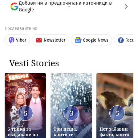
Добави ни в предпочитани източници в
Google
Последвайте ни
Viber
Newsletter
Google News
Faceb
Vesti Stories
5
3
5
5 трика за
Три неща,
Пет забавни
създаване на
които се
факта, които