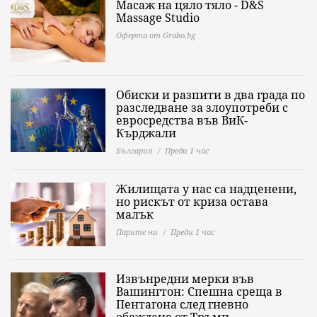
Масаж на цяло тяло - D&S
Massage Studio
Оферта от Grabo.bg
Обиски и разпити в два града по
разследване за злоупотреби с
евросредства във ВиК-
Кърджали
България
Преди 1 час
Жилищата у нас са надценени,
но рискът от криза остава
малък
Парите ни
Преди 1 час
Извънредни мерки във
Вашингтон: Спешна среща в
Пентагона след гневно