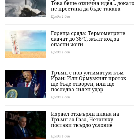
Това беше отлична идея... докато
не престана да бъде такава
Преди 1 ден
Гореща сряда: Термометрите
скачат до 38°C, жълт код за
опасни жеги
Преди 1 ден
Тръмп с нов ултиматум към
Иран: Или Ормузкият проток
ще бъде отворен, или ще
последва силен удар
Преди 1 ден
Израел отхвърли плана на
Тръмп за Газа, Нетаняху
постави твърдо условие
Преди 1 ден