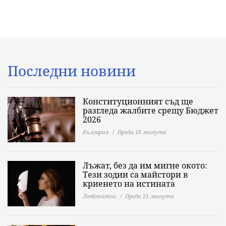
Последни новини
Конституционният съд ще
разгледа жалбите срещу Бюджет
2026
България
Преди 18 минути
Лъжат, без да им мигне окото:
Тези зодии са майстори в
криенето на истината
Любопитно
Преди 21 минути