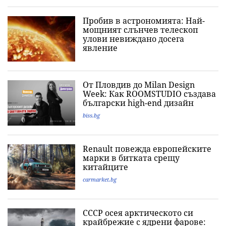
Пробив в астрономията: Най-
мощният слънчев телескоп
улови невиждано досега
явление
От Пловдив до Milan Design
Week: Как ROOMSTUDIO създава
български high-end дизайн
biss.bg
Renault повежда европейските
марки в битката срещу
китайците
carmarket.bg
СССР осея арктическото си
крайбрежие с ядрени фарове: