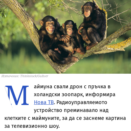
Източник: Thinkstock/Guliver
М
аймуна свали дрон с пръчка в
холандски зоопарк, информира
Нова ТВ
. Радиоуправляемото
устройство преминавало над
клетките с маймуните, за да се заснеме картина
за телевизионно шоу.