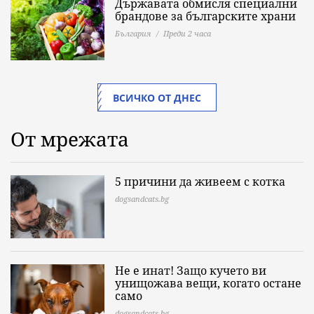
Държавата обмисля специални
брандове за българските храни
България
Преди 2 часа
ВСИЧКО ОТ ДНЕС
От мрежата
5 причини да живеем с котка
dogsandcats.bg
Не е инат! Защо кучето ви
унищожава вещи, когато остане
само
dogsandcats.bg