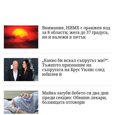
Внимание, НИМХ с оранжев код
за 8 области, жега до 37 градуса,
но и валежи в петък
„Какво би искал съпругът ми?“:
Тъжното признание на
съпругата на Брус Уилис след
юбилея ѝ
Майка загуби бебето си два дни
преди секцио: Обвини лекари,
болницата отговори