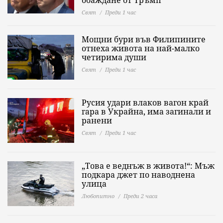
обаждане от Тръмп
Свят
Преди 1 час
Мощни бури във Филипините
отнеха живота на най-малко
четирима души
Свят
Преди 1 час
Русия удари влаков вагон край
гара в Украйна, има загинали и
ранени
Свят
Преди 1 час
„Това е веднъж в живота!“: Мъж
подкара джет по наводнена
улица
Любопитно
Преди 2 часа