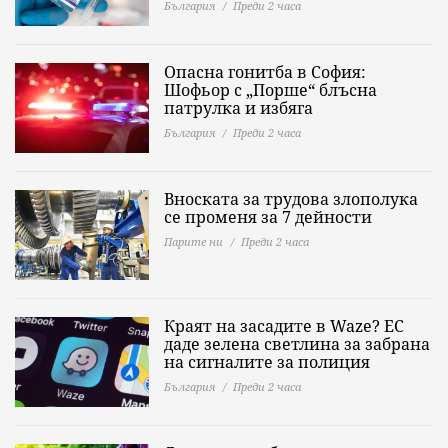
България
Преди 2 часа
Опасна гонитба в София:
Шофьор с „Порше“ блъсна
патрулка и избяга
България
Преди 2 часа
Вноската за трудова злополука
се променя за 7 дейности
Парите ни
Преди 2 часа
Краят на засадите в Waze? ЕС
даде зелена светлина за забрана
на сигналите за полиция
България
Преди 2 часа