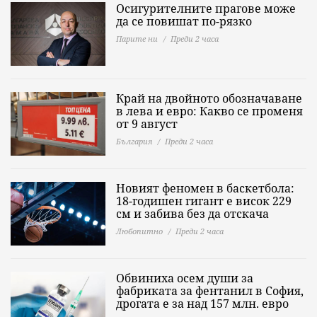
Осигурителните прагове може
да се повишат по-рязко
Парите ни
Преди 2 часа
Край на двойното обозначаване
в лева и евро: Какво се променя
от 9 август
България
Преди 2 часа
Новият феномен в баскетбола:
18-годишен гигант е висок 229
см и забива без да отскача
Любопитно
Преди 2 часа
Обвиниха осем души за
фабриката за фентанил в София,
дрогата е за над 157 млн. евро