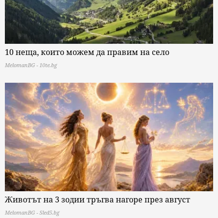
10 неща, които можем да правим на село
MelomanBG - 10te.bg
Животът на 3 зодии тръгва нагоре през август
MelomanBG - Sled5.bg