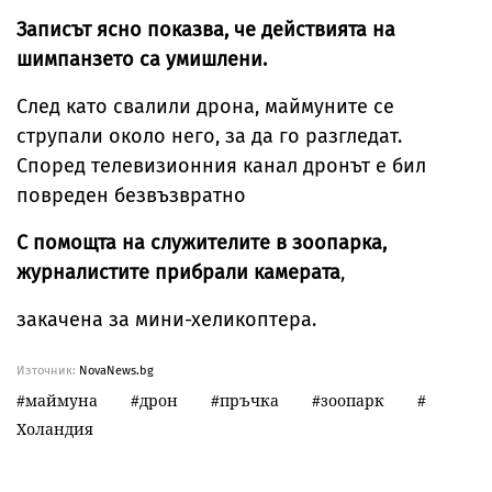
Записът ясно показва, че действията на
шимпанзето са умишлени.
След като свалили дрона, маймуните се
струпали около него, за да го разгледат.
Според телевизионния канал дронът е бил
повреден безвъзвратно
С помощта на служителите в зоопарка,
журналистите прибрали камерата
,
закачена за мини-хеликоптера.
Източник:
NovaNews.bg
маймуна
дрон
пръчка
зоопарк
Холандия