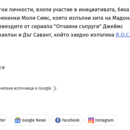
тни личности, взели участие в инициативата, бяха
некенки Моли Симс, която изпълни хита на Мадон
звездите от сериала "Отчаяни съпруги" Джеймс
аклън и Дъг Савант, който заедно изпъпяха
R.O.C
ЕФ
читани източници в Google
ter
Google News
Facebook
Instagram