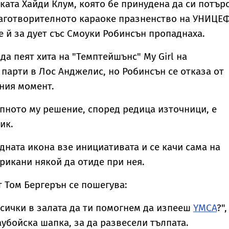
ката Хайди Клум, която бе принудена да си потър
лаготворителното караоке празненство на УНИЦЕФ
е й за дует със Смоуки Робинсън пропаднаха.
да пеят хита на "Темптейшънс" My Girl на
парти в Лос Анджелис, но Робинсън се отказа от
ния момент.
пното му решение, според редица източници, е
ик.
дната икона взе инициативата и се качи сама на
прикани някой да отиде при нея.
 Том Бергерън се пошегува:
всички в залата да ти помогнем да изпееш
YMCA
?",
аубойска шапка, за да развесели тълпата.