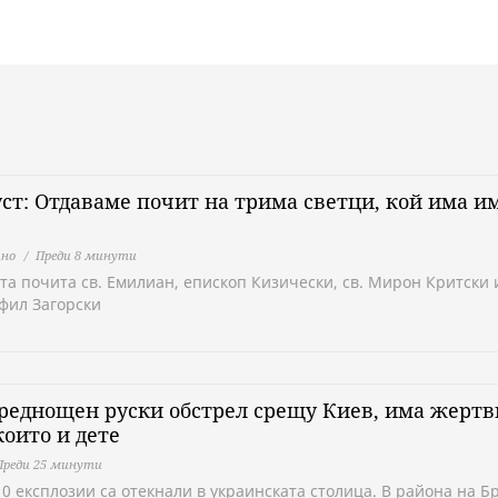
уст: Отдаваме почит на трима светци, кой има и
но
Преди 8 минути
тa почита св. Емилиан, епископ Кизически, св. Мирон Критски и
фил Загорски
реднощен руски обстрел срещу Киев, има жертв
които и дете
Преди 25 минути
10 експлозии са отекнали в украинската столица. В района на Б