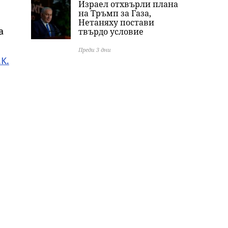
Израел отхвърли плана
на Тръмп за Газа,
Нетаняху постави
а
твърдо условие
Преди 3 дни
.K.