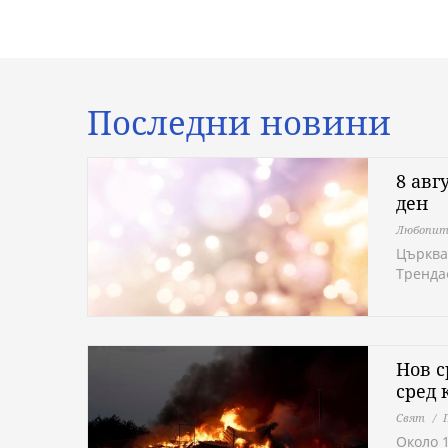
Последни новини
8 авг
ден
Любопит
Църква
Тренда
Нов с
сред 
Свят
Около 