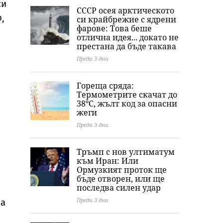
си
СССР осея арктическото
,
си крайбрежие с ядрени
фарове: Това беше
отлична идея... докато не
престана да бъде такава
Преди 3 дни
Гореща сряда:
Термометрите скачат до
38°C, жълт код за опасни
жеги
Преди 3 дни
Тръмп с нов ултиматум
към Иран: Или
Ормузкият проток ще
бъде отворен, или ще
последва силен удар
Преди 3 дни
 а