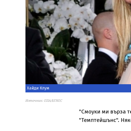
Хайди Клум
Източник: ЕПА/БГНЕС
"Смоуки ми върза 
"Темптейшънс". Няко