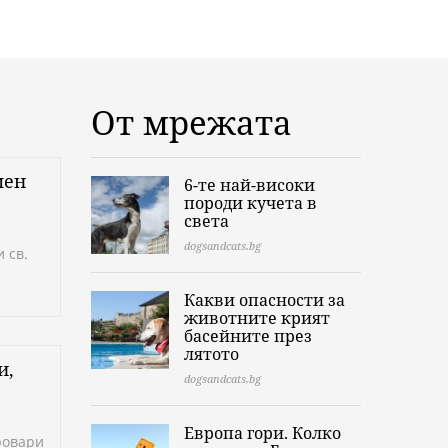
От мрежата
мен
6-те най-високи
породи кучета в
света
dogsandcats.bg
 св.
Какви опасности за
животните крият
басейните през
лятото
и,
dogsandcats.bg
Европа гори. Колко
ровари