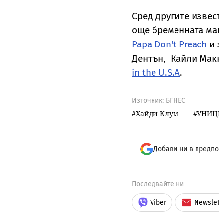
Сред другите извес
още бременната ма
Papa Don't Preach
и 
Дентън, Кайли Макк
in the U.S.A
.
Източник:
БГНЕС
Хайди Клум
УНИЦ
Добави ни в предпо
Последвайте ни
Viber
Newslet