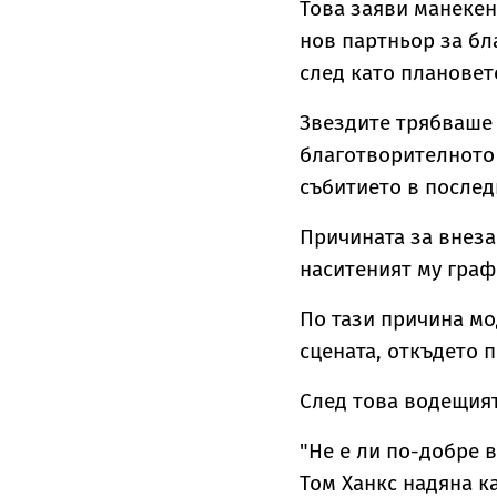
Това заяви манекен
нов партньор за б
след като плановет
Звездите трябваше 
благотворителното 
събитието в послед
Причината за внеза
наситеният му граф
По тази причина мо
сцената, откъдето 
След това водещият
"Не е ли по-добре 
Том Ханкс надяна к