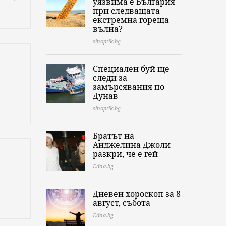
уязвима е България
при следващата
екстремна гореща
вълна?
sinoptik.bg
Специален буй ще
следи за
замърсявания по
Дунав
sinoptik.bg
Братът на
Анджелина Джоли
разкри, че е гей
Edna.bg
Дневен хороскоп за 8
август, събота
Edna.bg