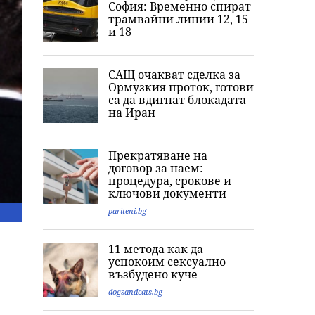
София: Временно спират
трамвайни линии 12, 15
и 18
САЩ очакват сделка за
Ормузкия проток, готови
са да вдигнат блокадата
на Иран
Прекратяване на
договор за наем:
процедура, срокове и
ключови документи
pariteni.bg
11 метода как да
успокоим сексуално
възбудено куче
dogsandcats.bg