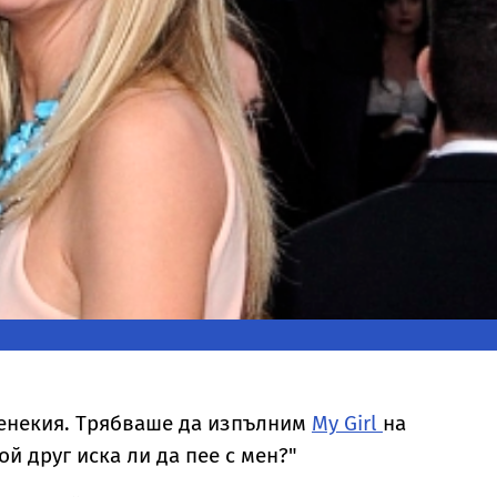
тенекия. Трябваше да изпълним
My Girl
на
й друг иска ли да пее с мен?"