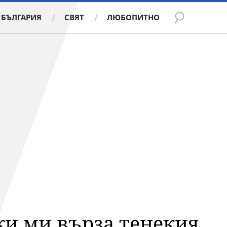
БЪЛГАРИЯ
СВЯТ
ЛЮБОПИТНО
ки ми върза тенекия