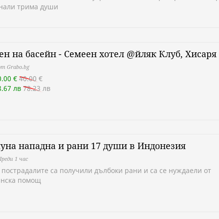
инали трима души
ен на басейн - Семеен хотел @йляк Клуб, Хисаря
т Grabo.bg
0.00 €
40.00 €
8.67 лв
78.23 лв
на нападна и рани 17 души в Индонезия
Преди 1 час
т пострадалите са получили дълбоки рани и са се нуждаели от
нска помощ