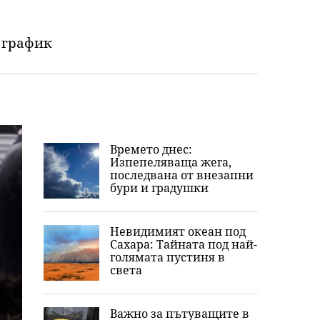
 график
Времето днес:
Изпепеляваща жега,
последвана от внезапни
бури и градушки
Невидимият океан под
Сахара: Тайната под най-
голямата пустиня в
света
Важно за пътуващите в