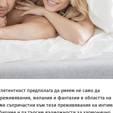
петентност предполага да умеем не само да
реживявания, желания и фантазии в областта на
сме съпричастни към тези преживявания на интим
збираме и да търсим възможности за хармонично