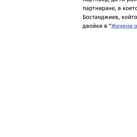
партниране, в което
Бостанджиев, койт
двойки в "
Женени о