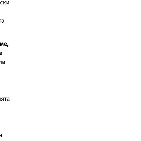
нски
,
та
ме,
е
ли
ията
и