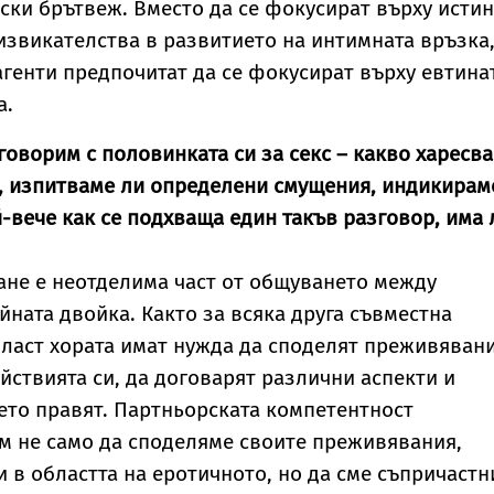
ки брътвеж. Вместо да се фокусират върху исти
звикателства в развитието на интимната връзка
генти предпочитат да се фокусират върху евтина
а.
говорим с половинката си за секс – какво харесва
е, изпитваме ли определени смущения, индикирам
-вече как се подхваща един такъв разговор, има 
ане е неотделима част от общуването между
йната двойка. Както за всяка друга съвместна
област хората имат нужда да споделят преживяван
ействията си, да договарят различни аспекти и
оето правят. Партньорската компетентност
м не само да споделяме своите преживявания,
 в областта на еротичното, но да сме съпричастн