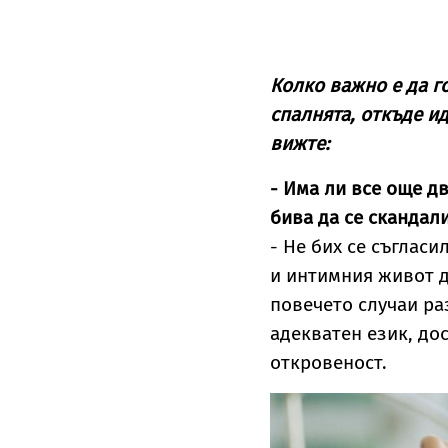
Колко важно е да г
спалнята, откъде и
вижте:
- Има ли все още дв
бива да се скандал
- Не бих се съгласи
и интимния живот дн
повечето случаи ра
адекватен език, до
откровеност.