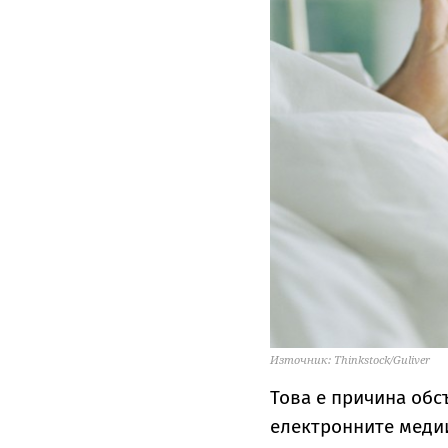
Източник: Thinkstock/Guliver
Това е причина обс
електронните медии