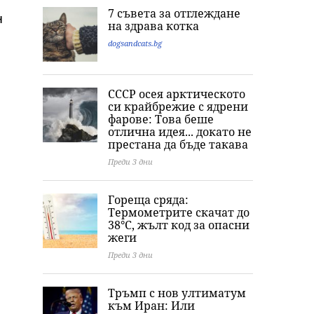
7 съвета за отглеждане
н
на здрава котка
dogsandcats.bg
СССР осея арктическото
си крайбрежие с ядрени
фарове: Това беше
отлична идея... докато не
престана да бъде такава
Преди 3 дни
Гореща сряда:
Термометрите скачат до
38°C, жълт код за опасни
жеги
Преди 3 дни
Тръмп с нов ултиматум
към Иран: Или