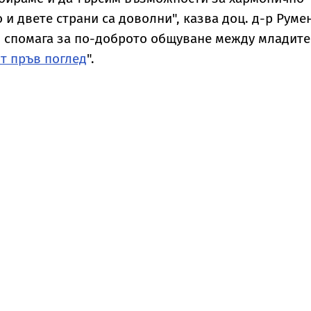
 и двете страни са доволни", казва доц. д-р Руме
о спомага за по-доброто общуване между младите
т пръв поглед
".