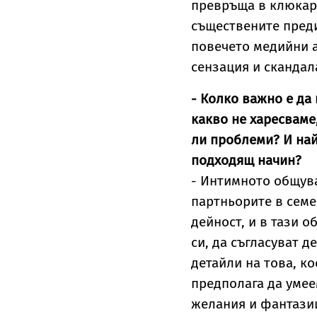
превръща в клюкарс
съществените преди
повечето медийни а
сензация и скандал
- Колко важно е да 
какво не харесвам
ли проблеми? И най
подходящ начин?
- Интимното общув
партньорите в семе
дейност, и в тази 
си, да съгласуват д
детайли на това, к
предполага да умее
желания и фантазии