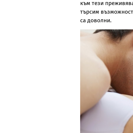
към тези преживява
търсим възможности
са доволни.