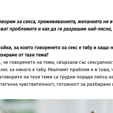
оворим за секса, преживяванията, желанията ни в
дват проблемите и как да ги разрешим най-лесно,
ойки, за които говоренето за секс е табу и защо 
изираме от тази тема?
л, че говоренето на теми, свързани със сексуалнос
ес за някого е табу. Реалният проблем е в това, 
зговорите на тези теми са трудни поради липса н
статъчна чувствителност, готовност за разбиране 