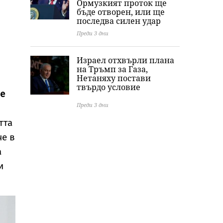
Ормузкият проток ще
бъде отворен, или ще
последва силен удар
Преди 3 дни
Израел отхвърли плана
на Тръмп за Газа,
Нетаняху постави
твърдо условие
не
Преди 3 дни
тта
че в
а
и