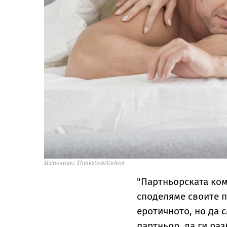
Източник: Thinkstock/Guliver
"Партньорската ком
споделяме своите п
еротичното, но да 
партньор, да ги ра