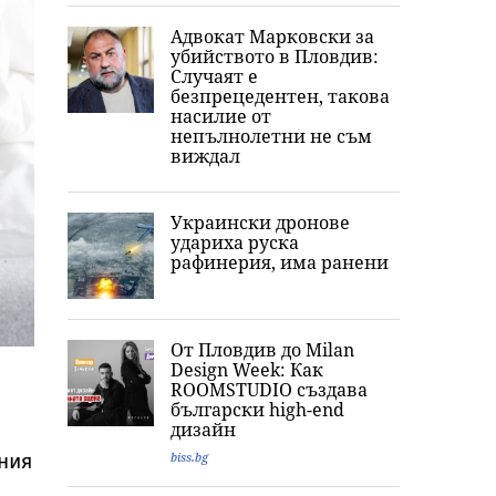
Адвокат Марковски за
убийството в Пловдив:
Случаят е
безпрецедентен, такова
насилие от
непълнолетни не съм
виждал
Украински дронове
удариха руска
рафинерия, има ранени
От Пловдив до Milan
Design Week: Как
ROOMSTUDIO създава
български high-end
дизайн
ния
biss.bg