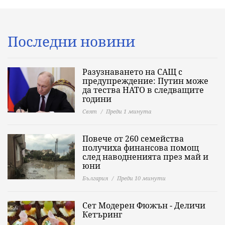
Последни новини
Разузнаването на САЩ с
предупреждение: Путин може
да тества НАТО в следващите
години
Свят
Преди 1 минута
Повече от 260 семейства
получиха финансова помощ
след наводненията през май и
юни
България
Преди 10 минути
Сет Модерен Фюжън - Деличи
Кетъринг