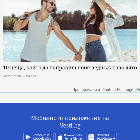
10 неща, които да направиш поне веднъж това лято
MelomanBG - 10te.bg
Препоръчано от Content Exchange
Мобилното приложение на
Vesti.bg