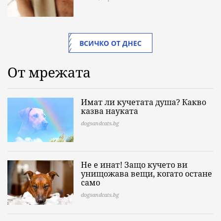
ВСИЧКО ОТ ДНЕС
От мрежата
Имат ли кучетата душа? Какво
казва науката
dogsandcats.bg
Не е инат! Защо кучето ви
унищожава вещи, когато остане
само
dogsandcats.bg