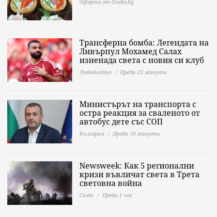
Оферта от Grabo.bg
Трансферна бомба: Легендата на
Ливърпул Мохамед Салах
изненада света с новия си клуб
Любопитно
Преди 23 минути
Министърът на транспорта с
остра реакция за сваленото от
автобус дете със СОП
България
Преди 59 минути
Newsweek: Как 5 регионални
кризи въвличат света в Трета
световна война
Свят
Преди 1 час