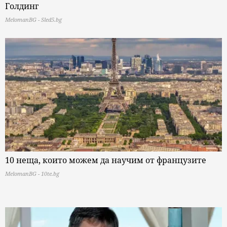
Голдинг
MelomanBG - Sled5.bg
10 неща, които можем да научим от французите
MelomanBG - 10te.bg