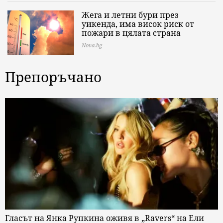
Жега и летни бури през
уикенда, има висок риск от
пожари в цялата страна
Nova.bg
Препоръчано
Гласът на Янка Рупкина оживя в „Ravers“ на Ели