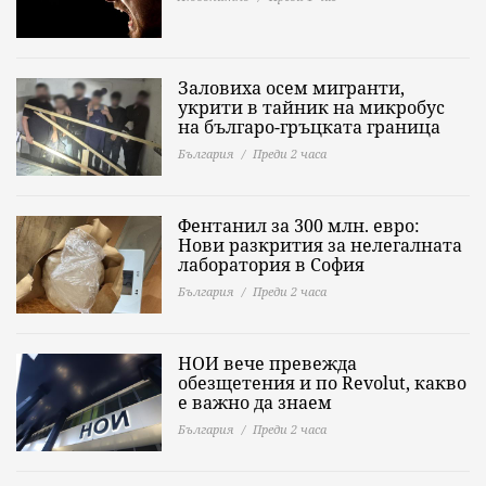
Заловиха осем мигранти,
укрити в тайник на микробус
на българо-гръцката граница
България
Преди 2 часа
Фентанил за 300 млн. евро:
Нови разкрития за нелегалната
лаборатория в София
България
Преди 2 часа
НОИ вече превежда
обезщетения и по Revolut, какво
е важно да знаeм
България
Преди 2 часа