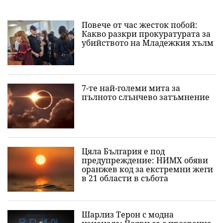
Повече от час жесток побой:
Какво разкри прокуратурата за
убийството на Младежкия хълм
7-те най-големи мита за
пълното слънчево затъмнение
Цяла България е под
предупреждение: НИМХ обяви
оранжев код за екстремни жеги
в 21 области в събота
Шарлиз Терон с модна