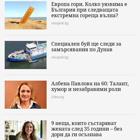
Европа гори. Колко уязвима е
България при следващата
екстремна гореща вълна?
sinoptik.bg
Специален буй ще следи за
замърсявания по Дунав
sinoptik.bg
Албена Павлова на 60: Талант,
хумор и незабравими роли
Edna.bg
9 неща, които състаряват
жената след 35 години – без
дори да ги осъзнава