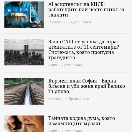
AI асистентът на КНСБ:
работещите най-често питат за
заплати
Парите ни
Преди 2 часа
Защо САЩ не успяха да спрат
атентатите от 11 септември?
Системата, която пропусна
трагедията
Свят
Преди 2 часа
Бързият влак София – Варна
блъсна и уби жена край Велико
Търново
България
Преди 2 часа
Тайната кодова дума, която
измамниците мразят
Свят
Преди 2 часа