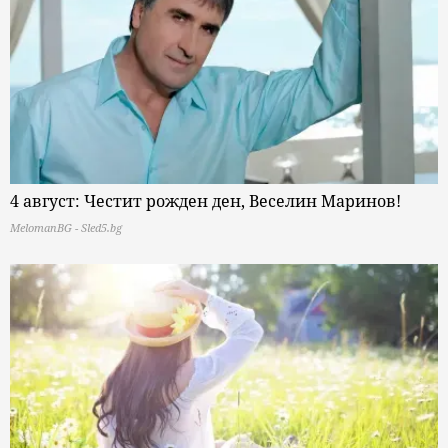
4 август: Честит рожден ден, Веселин Маринов!
MelomanBG - Sled5.bg