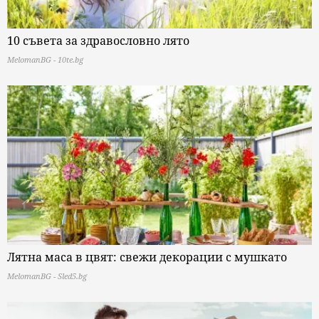
10 съвета за здравословно лято
MelomanBG - 10te.bg
Лятна маса в цвят: свежи декорации с мушкато
MelomanBG - Sled5.bg