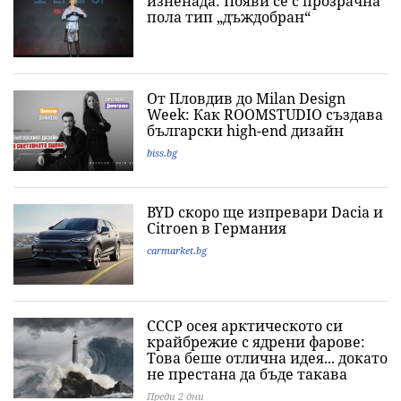
изненада: Появи се с прозрачна
пола тип „дъждобран“
От Пловдив до Milan Design
Week: Как ROOMSTUDIO създава
български high-end дизайн
biss.bg
BYD скоро ще изпревари Dacia и
Citroеn в Германия
carmarket.bg
СССР осея арктическото си
крайбрежие с ядрени фарове:
Това беше отлична идея... докато
не престана да бъде такава
Преди 2 дни