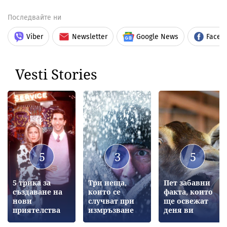
Последвайте ни
Viber
Newsletter
Google News
Faceb
Vesti Stories
5
3
5
5 трика за
Три неща,
Пет забавни
създаване на
които се
факта, които
нови
случват при
ще освежат
приятелства
измръзване
деня ви