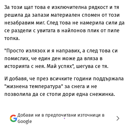
За този щат това е изключителна рядкост и тя
решила да запази материален спомен от този
незабравим миг. След това не намерила сили да
се раздели с увитата в найлонов плик от пиле
топка.
"Просто излязох и я направих, а след това си
помислих, че един ден може да вляза в
историята с нея. Май успях", шегува се тя.
И добавя, че през всичките години поддържала
"жизнена температура" за снега и не
позволила да се стопи дори една снежинка.
Добави ни в предпочитани източници в
Google