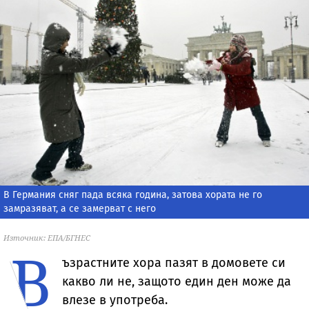
В Германия сняг пада всяка година, затова хората не го
замразяват, а се замeрват с него
Източник: ЕПА/БГНЕС
В
ъзрастните хора пазят в домовете си
какво ли не, защото един ден може да
влезе в употреба.