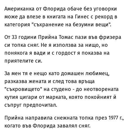
Американка от Флорида обаче без уговорки
може да влезе в книгата на Гинес с рекорд в
категория "съхранение на безумни вещи".
От 33 години Прийна Томас пази във фризера
си топка сняг. Не я използва за нищо, но
понякога я вади и с гордост я показва на
приятелите си.
За мен тя е нещо като домашен любимец,
разказва жената и след това връща
"съкровището" на студено - до неотворената
кутия цигари от марката, която покойният й
съпруг предпочитал.
Прийна направила снежната топка през 1977 г.,
когато във Флорида завалял сняг.