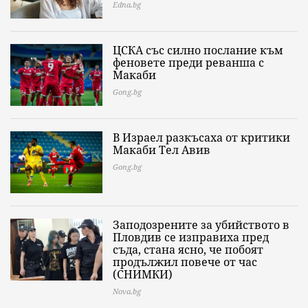
Edna.bg
ЦСКА със силно послание към
феновете преди реванша с
Макаби
Gong.bg
В Израел разкъсаха от критики
Макаби Тел Авив
Gong.bg
Заподозрените за убийството в
Пловдив се изправиха пред
съда, стана ясно, че побоят
продължил повече от час
(СНИМКИ)
Nova.bg