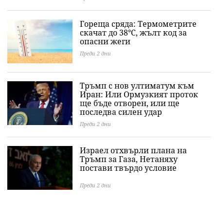
Гореща сряда: Термометрите
скачат до 38°C, жълт код за
опасни жеги
Преди 2 дни
Тръмп с нов ултиматум към
Иран: Или Ормузкият проток
ще бъде отворен, или ще
последва силен удар
Преди 2 дни
Израел отхвърли плана на
Тръмп за Газа, Нетаняху
постави твърдо условие
Преди 2 дни