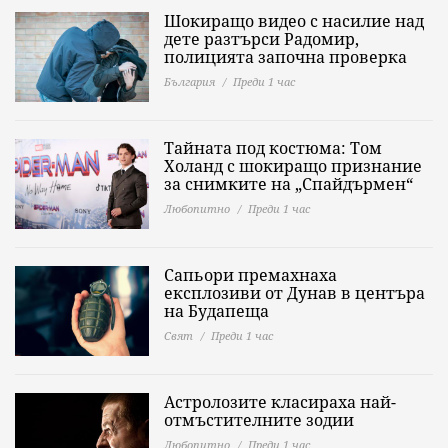
Шокиращо видео с насилие над
дете разтърси Радомир,
полицията започна проверка
България
Преди 1 час
Тайната под костюма: Том
Холанд с шокиращо признание
за снимките на „Спайдърмен“
Любопитно
Преди 1 час
Сапьори премахнаха
експлозиви от Дунав в центъра
на Будапеща
Свят
Преди 1 час
Астролозите класираха най-
отмъстителните зодии
Любопитно
Преди 1 час