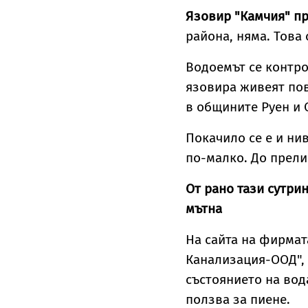
Язовир "Камчия" пр
района, няма. Това
Водоемът се контро
язовира живеят пов
в общините Руен и 
Покачило се е и ни
по-малко. До прели
От рано тази сутри
мътна
На сайта на фирмат
Канализация-ООД", 
състоянието на вод
ползва за пиене.