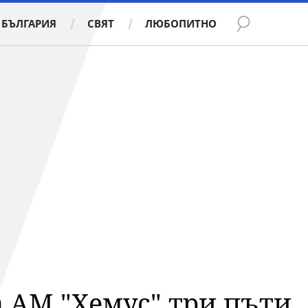
БЪЛГАРИЯ
СВЯТ
ЛЮБОПИТНО
 АМ "Хемус" три пъти