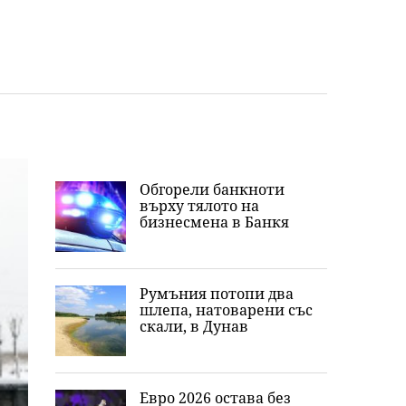
Обгорели банкноти
върху тялото на
бизнесмена в Банкя
Румъния потопи два
шлепа, натоварени със
скали, в Дунав
Евро 2026 остава без