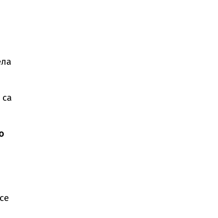
ела
 са
о
се