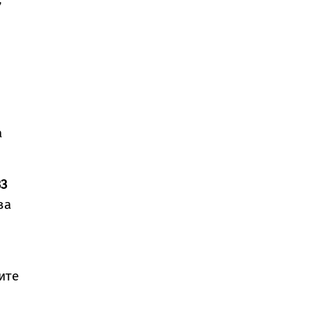
а
33
за
ите