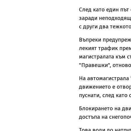
След като един път 
заради неподходящ
с други два тежкот
Въпреки предупрежд
лекият трафик прем
магистралата към с
"Правешки", отново
На автомагистрала 
движението е отвор
пуснати, след като 
Блокирането на дв
достъпа на снегопо
Това води до натру