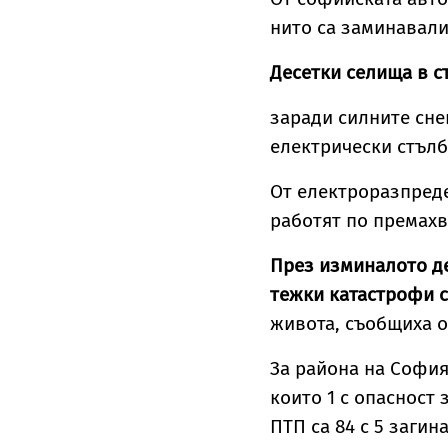
нито са заминавали
Десетки селища в с
заради силните сне
електрически стълб
От електроразпреде
работят по премахв
През изминалото де
тежки катастрофи с
живота, съобщиха о
За района на София 
които 1 с опасност 
ПТП са 84 с 5 загин