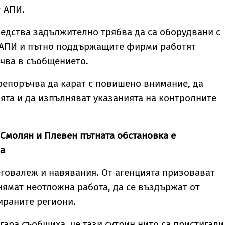
 АПИ.
едства задължително трябва да са оборудвани с
а АПИ и пътно поддържащите фирми работят
чва в съобщението.
епоръчва да карат с повишено внимание, да
ята и да изпълняват указанията на контролните
 Смолян и Плевен пътната обстановка е
а
говалеж и навявания. От агенцията призовават
нямат неотложна работа, да се въздържат от
ираните региони.
гара съобщиха, че тази сутрин нито са пристигали