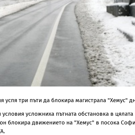
я успя три пъти да блокира магистрала "Хемус" дн
условия усложниха пътната обстановка в цялата
ион блокира движението на "Хемус" в посока Соф
А.