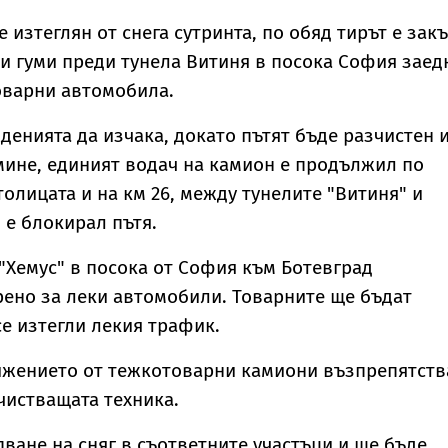
е изтеглян от снега сутринта, по обяд тирът е зак
и гуми преди тунела Витиня в посока София заед
оварни автомобила.
енията да изчака, докато пътят бъде разчистен 
ине, единият водач на камион е продължил по
толицата и на км 26, между тунелите "Витиня" и
 е блокирал пътя.
"Хемус" в посока от София към Ботевград
ено за леки автомобили. Товарните ще бъдат
се изтегли лекия трафик.
ижението от тежкотоварни камиони възпрепятств
чистващата техника.
пване на сняг в съответните участъци и ще бъде