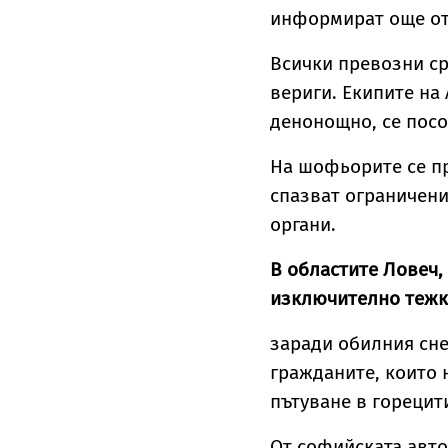
информират още от
Всички превозни ср
вериги. Екипите н
денонощно, се посо
На шофьорите се пр
спазват ограничени
органи.
В областите Ловеч,
изключително тежк
заради обилния сне
гражданите, които 
пътуване в горецит
От софийската авто