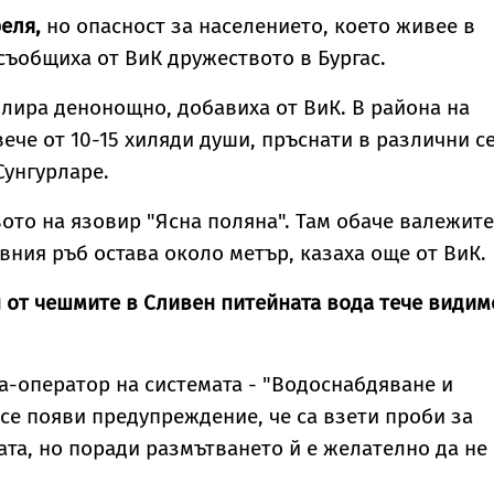
еля,
но опасност за населението, което живее в
 съобщиха от ВиК дружеството в Бургас.
лира денонощно, добавиха от ВиК. В района на
ече от 10-15 хиляди души, пръснати в различни с
Сунгурларе.
вото на язовир "Ясна поляна". Там обаче валежите
вния ръб остава около метър, казаха още от ВиК.
н от чешмите в Сливен питейната вода тече видим
а-оператор на системата - "Водоснабдяване и
се появи предупреждение, че са взети проби за
ата, но поради размътването й е желателно да не 