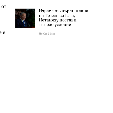
 от
Израел отхвърли плана
на Тръмп за Газа,
Нетаняху постави
твърдо условие
е е
Преди 2 дни