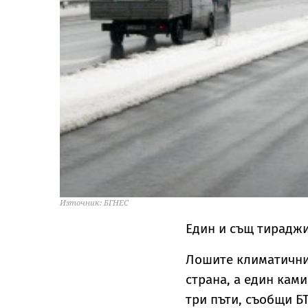
Източник: БГНЕС
Един и същ тираджи
Лошите климатични 
страна, а един кам
три пъти, съобщи БТ