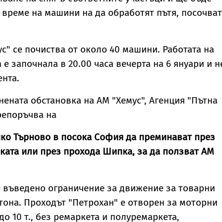
време на машини на да обработят пътя, посочват
ус" се почиства от около 40 машини. Работата на
 е започнала в 20.00 часа вечерта на 6 януари и н
нта.
нената обстановка на АМ "Хемус", Агенция "Пътна
репоръчва на
ко Търново в посока София да преминават през
ката или през прохода Шипка, за да ползват АМ
 въведено ограничение за движение за товарни
тона. Проходът "Петрохан" е отворен за моторни
о 10 т., без ремаркета и полуремаркета,