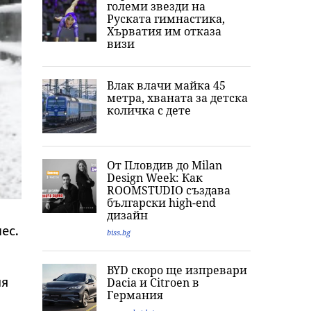
големи звезди на
Руската гимнастика,
Хърватия им отказа
визи
Влак влачи майка 45
метра, хваната за детска
количка с дете
От Пловдив до Milan
Design Week: Как
ROOMSTUDIO създава
български high-end
дизайн
ес.
biss.bg
BYD скоро ще изпревари
ия
Dacia и Citroеn в
Германия