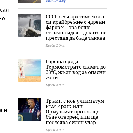
carmarket.bg
ъсал
СССР осея арктическото
но
си крайбрежие с ядрени
фарове: Това беше
отлична идея... докато не
престана да бъде такава
и
Преди 2 дни
Гореща сряда:
Термометрите скачат до
38°C, жълт код за опасни
жеги
Преди 2 дни
Тръмп с нов ултиматум
към Иран: Или
а и
Ормузкият проток ще
бъде отворен, или ще
последва силен удар
Преди 2 дни