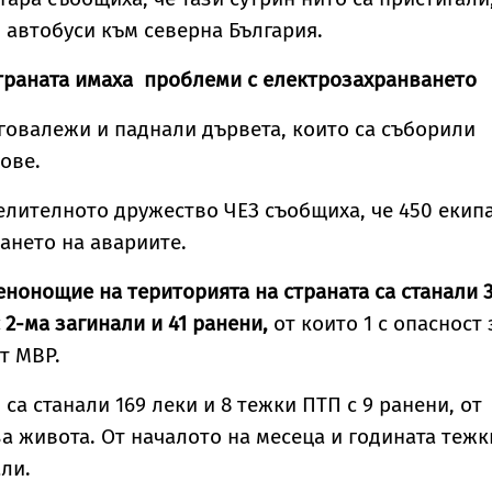
 автобуси към северна България.
траната имаха проблеми с електрозахранването
говалежи и паднали дървета, които са съборили
ове.
лителното дружество ЧЕЗ съобщиха, че 450 екип
ането на авариите.
нонощие на територията на страната са станали 
 2-ма загинали и 41 ранени,
от които 1 с опасност 
т МВР.
са станали 169 леки и 8 тежки ПТП с 9 ранени, от
за живота. От началото на месеца и годината тежк
али.