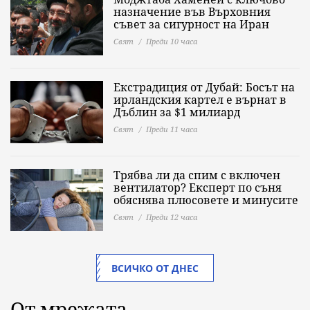
назначение във Върховния
съвет за сигурност на Иран
Свят
Преди 10 часа
Екстрадиция от Дубай: Босът на
ирландския картел е върнат в
Дъблин за $1 милиард
Свят
Преди 11 часа
Трябва ли да спим с включен
вентилатор? Експерт по съня
обяснява плюсовете и минусите
Свят
Преди 12 часа
ВСИЧКО ОТ ДНЕС
От мрежата