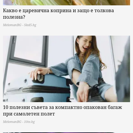
Какво е царевична коприна и защо е толкова
полезна?
MelomanBG - Sled5.bg
10 полезни съвета за компактно опакован багаж
при самолетен полет
MelomanBG - 10te.bg