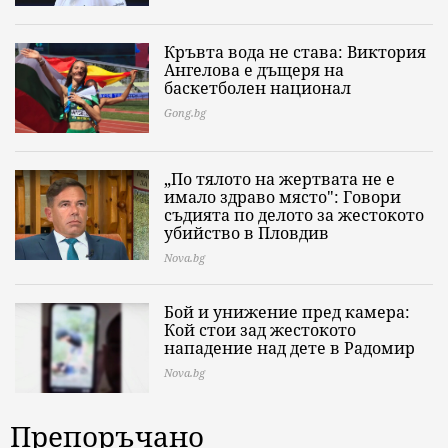
Кръвта вода не става: Виктория
Ангелова е дъщеря на
баскетболен национал
Gong.bg
„По тялото на жертвата не е
имало здраво място": Говори
съдията по делото за жестокото
убийство в Пловдив
Nova.bg
Бой и унижение пред камера:
Кой стои зад жестокото
нападение над дете в Радомир
Nova.bg
Препоръчано