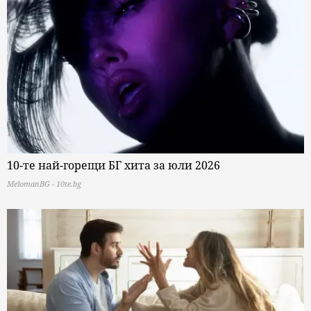
10-те най-горещи БГ хита за юли 2026
MelomanBG - 10te.bg