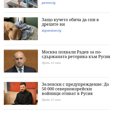
pariteni.bg
Защо кучето обича да спи в
дрехите ви
dogsandcats.bg
Москва похвали Радев за по-
сдържаната реторика към Русия
Преди 14 часа
Зеленски с предупреждение: До
50 000 севернокорейски
войници отиват в Русия
Преди 13 часа