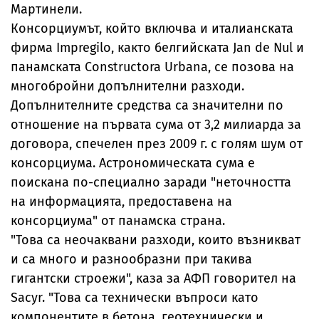
Мартинели.
Консорциумът, който включва и италианската
фирма Impregilo, както белгийската Jan de Nul и
панамската Constructora Urbana, се позова на
многобройни допълнителни разходи.
Допълнителните средства са значителни по
отношение на първата сума от 3,2 милиарда за
договора, спечелен през 2009 г. с голям шум от
консорциума. Астрономическата сума е
поискана по-специално заради "неточността
на информацията, предоставена на
консорциума" от панамска страна.
"Това са неочаквани разходи, които възникват
и са много и разнообразни при такива
гигантски строежи", каза за АФП говорител на
Sacyr. "Това са технически въпроси като
компонентите в бетона, геотехнически и