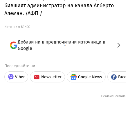
бившият администратор на канала Алберто
Алеман. /АФП /
Източник:
БГНЕС
Добави ни в предпочитани източници в
Google
Последвайте ни
Viber
Newsletter
Google News
Faceb