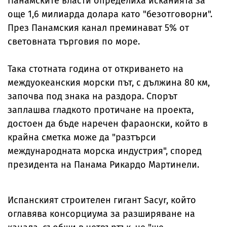
Панамските власти определиха исканията за
още 1,6 милиарда долара като "безотговорни".
През Панамския канал преминават 5% от
световната търговия по море.
Така стотната година от откриването на
междуокеанския морски път, с дължина 80 км,
започва под знака на раздора. Спорът
заплашва гладкото протичане на проекта,
достоен да бъде наречен фараонски, който в
крайна сметка може да "разтърси
международната морска индустрия", според
президента на Панама Рикардо Мартинели.
Испанският строителен гигант Sacyr, който
оглавява консорциума за разширяване на