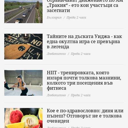
Ограничават движението по АМ
„Тракия“ - ето кои участъци са
засегнати
България
Преди 2 часа
Тайните на дъската Уиджа - как
една окултна игра се превърна
в легенда
Любопитно
Преди 2 часа
HIIT - тренировката, която
изгаря почти толкова мазнини,
колкото три посещения във
фитнеса
Любопитно
Преди 2 часа
Кое е по-здравословно: диня или
пъпеш? Отговорът не е толкова
очевиден
Любопитно
Преди 2 часа