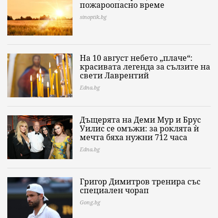
пожароопасно време
sinoptik.bg
На 10 август небето „плаче“:
красивата легенда за сълзите на
свети Лаврентий
Edna.bg
Дъщерята на Деми Мур и Брус
Уилис се омъжи: за роклята ѝ
мечта бяха нужни 712 часа
Edna.bg
Григор Димитров тренира със
специален чорап
Gong.bg