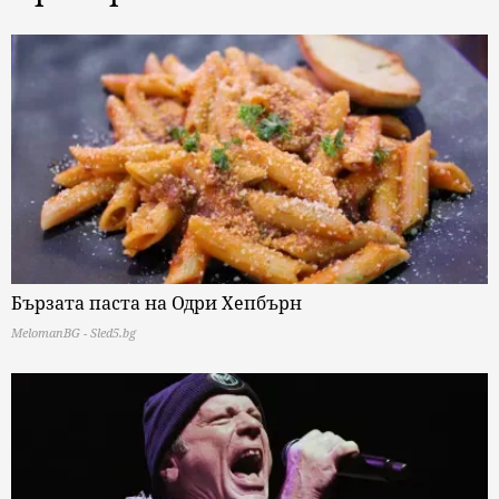
Бързата паста на Одри Хепбърн
MelomanBG - Sled5.bg