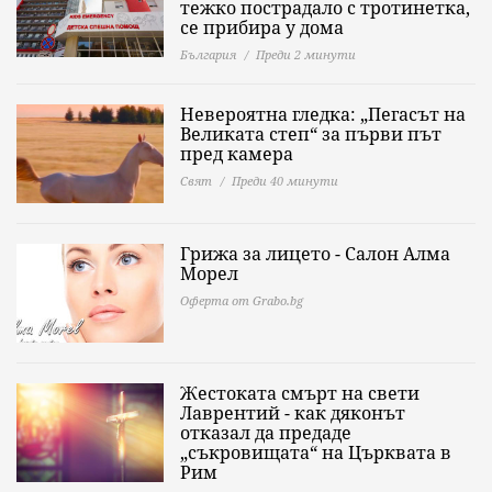
тежко пострадало с тротинетка,
се прибира у дома
България
Преди 2 минути
Невероятна гледка: „Пегасът на
Великата степ“ за първи път
пред камера
Свят
Преди 40 минути
Грижа за лицето - Салон Алма
Морел
Оферта от Grabo.bg
Жестоката смърт на свети
Лаврентий - как дяконът
отказал да предаде
„съкровищата“ на Църквата в
Рим