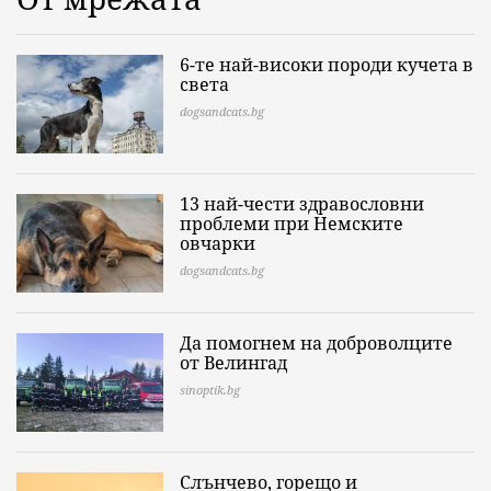
6-те най-високи породи кучета в
света
dogsandcats.bg
13 най-чести здравословни
проблеми при Немските
овчарки
dogsandcats.bg
Да помогнем на доброволците
от Велингад
sinoptik.bg
Слънчево, горещо и