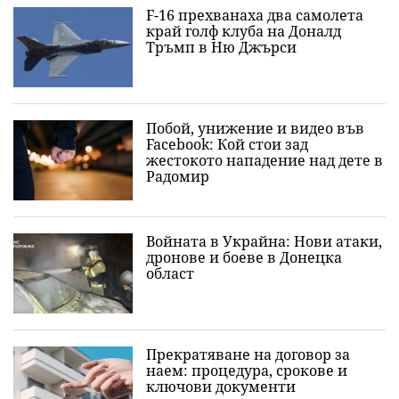
F-16 прехванаха два самолета
край голф клуба на Доналд
Тръмп в Ню Джърси
Побой, унижение и видео във
Facebook: Кой стои зад
жестокото нападение над дете в
Радомир
Войната в Украйна: Нови атаки,
дронове и боеве в Донецка
област
Прекратяване на договор за
наем: процедура, срокове и
ключови документи