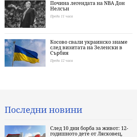
Почина легендата на NBA Дон
Нелсън
Преди 11 часа
Косово свали украинско знаме
след визитата на Зеленски в
Сърбия
Преди 12 часа
Последни новини
След 10 дни борба за живот: 12-
годишното дете от Лясковец,