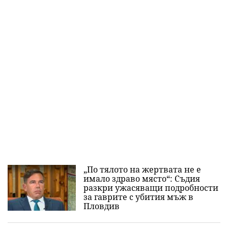
„По тялото на жертвата не е
имало здраво място“: Съдия
разкри ужасяващи подробности
за гаврите с убития мъж в
Пловдив