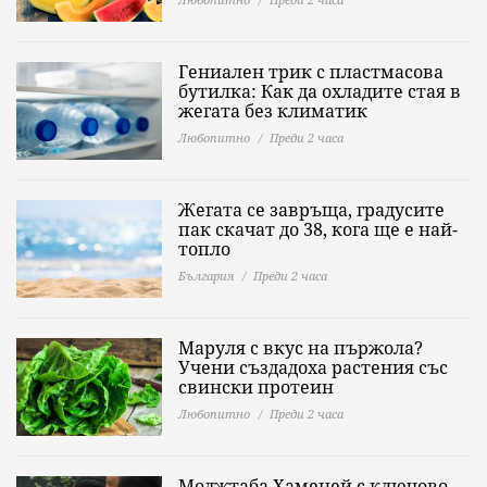
Гениален трик с пластмасова
бутилка: Как да охладите стая в
жегата без климатик
Любопитно
Преди 2 часа
Жегата се завръща, градусите
пак скачат до 38, кога ще е най-
топло
България
Преди 2 часа
Маруля с вкус на пържола?
Учени създадоха растения със
свински протеин
Любопитно
Преди 2 часа
Моджтаба Хаменей с ключово