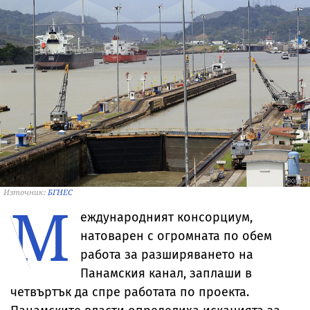
Източник:
БГНЕС
М
еждународният консорциум,
натоварен с огромната по обем
работа за разширяването на
Панамския канал, заплаши в
четвъртък да спре работата по проекта.