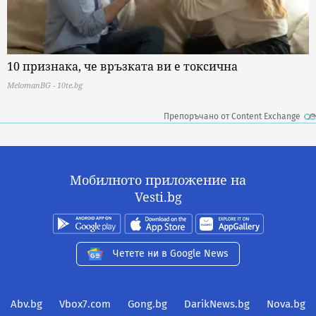
10 признака, че връзката ви е токсична
MelomanBG - 10te.bg
Препоръчано от Content Exchange
Мобилното приложение на
Vesti.bg
Четете ни в Google News
Abv.bg
Vbox7.com
Gong.bg
DarikNews.bg
Nova.bg