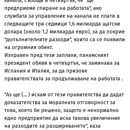
канала, съобщи в четвъртък, че "ще
предприеме спиране на работата", ако
службата за управление на канала не плати в
следващите три седмици 1,6 милиарда щатски
долара (около 1,2 милиарда евро), за да покрие
"допълнителните разходи", които са се появили
на огромния обект.
Изправен пред тези заплахи, панамският
президент обяви в четвъртък, че заминава за
Испания и Италия, за да призове
правителствата за продължаване на работата .
"Аз ще (... ) искам от тези правителства да дадат
доказателства за моралната отговорност за
това, което бе решено, защото е ненормално
едно предприятие да иска такова увеличение
на разходите за разширяването", каза