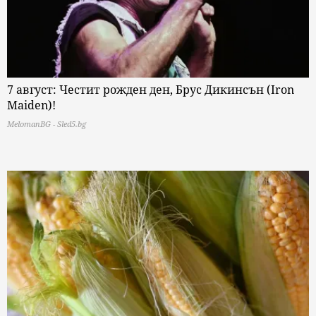
7 август: Честит рожден ден, Брус Дикинсън (Iron
Maiden)!
MelomanBG - Sled5.bg