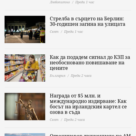
Любопитно
Преди 1 час
Стрелба в сърцето на Берлин:
30-годишен загина на улицата
Свят
Преди 1 час
Как да подадем сигнал до КЗП за
необосновано повишаване на
цените
България
Преди 2 часа
Награда от $5 млн. и
международно издирване: Как
босът на ирландския картел се
озова в съда
Свят
Преди 2 часа