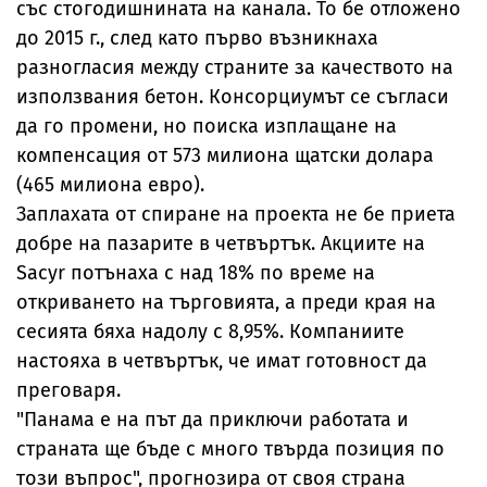
със стогодишнината на канала. То бе отложено
до 2015 г., след като първо възникнаха
разногласия между страните за качеството на
използвания бетон. Консорциумът се съгласи
да го промени, но поиска изплащане на
компенсация от 573 милиона щатски долара
(465 милиона евро).
Заплахата от спиране на проекта не бе приета
добре на пазарите в четвъртък. Акциите на
Sacyr потънаха с над 18% по време на
откриването на търговията, а преди края на
сесията бяха надолу с 8,95%. Компаниите
настояха в четвъртък, че имат готовност да
преговаря.
"Панама е на път да приключи работата и
страната ще бъде с много твърда позиция по
този въпрос", прогнозира от своя страна