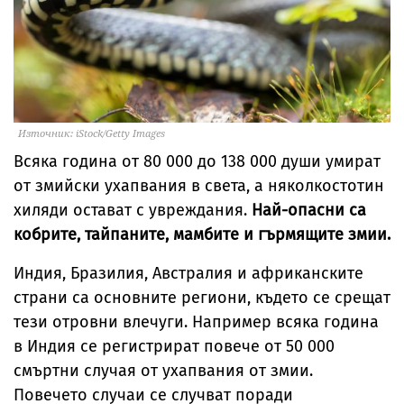
Източник: iStock/Getty Images
Всяка година от 80 000 до 138 000 души умират
от змийски ухапвания в света, а няколкостотин
хиляди остават с увреждания.
Най-опасни са
кобрите, тайпаните, мамбите и гърмящите змии.
Индия, Бразилия, Австралия и африканските
страни са основните региони, където се срещат
тези отровни влечуги. Например всяка година
в Индия се регистрират повече от 50 000
смъртни случая от ухапвания от змии.
Повечето случаи се случват поради