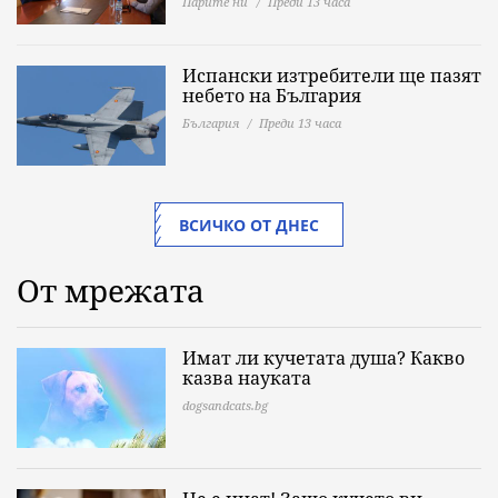
Парите ни
Преди 13 часа
Испански изтребители ще пазят
небето на България
България
Преди 13 часа
ВСИЧКО ОТ ДНЕС
От мрежата
Имат ли кучетата душа? Какво
казва науката
dogsandcats.bg