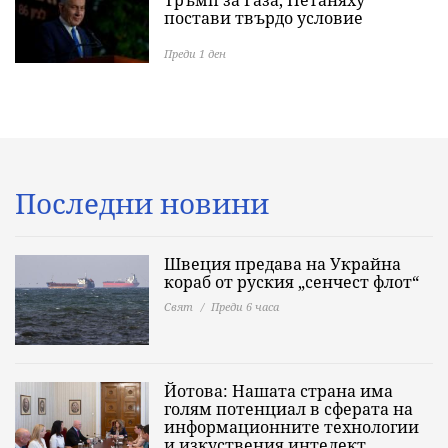
постави твърдо условие
Преди 1 ден
Последни новини
Швеция предава на Украйна
кораб от руския „сенчест флот“
Свят
Преди 6 часа
Йотова: Нашата страна има
голям потенциал в сферата на
информационните технологии
и изкуствения интелект