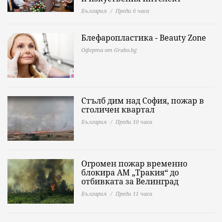
България
Преди 6 часа
Блефаропластика - Beauty Zone
Оферта от Grabo.bg
Стълб дим над София, пожар в
столичен квартал
България
Преди 10 часа
Огромен пожар временно
блокира АМ „Тракия“ до
отбивката за Велинград
България
Преди 11 часа