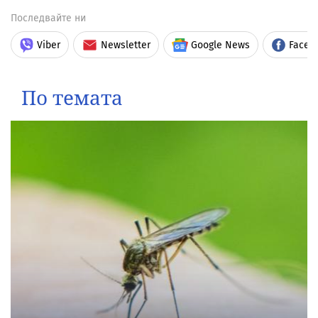
Последвайте ни
Viber
Newsletter
Google News
Faceb
По темата