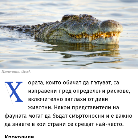
Източник: iStock
Х
ората, които обичат да пътуват, са
изправени пред определени рискове,
включително заплахи от диви
животни. Някои представители на
фауната могат да бъдат смъртоносни и е важно
да знаете в кои страни се срещат най-често.
Крокодили