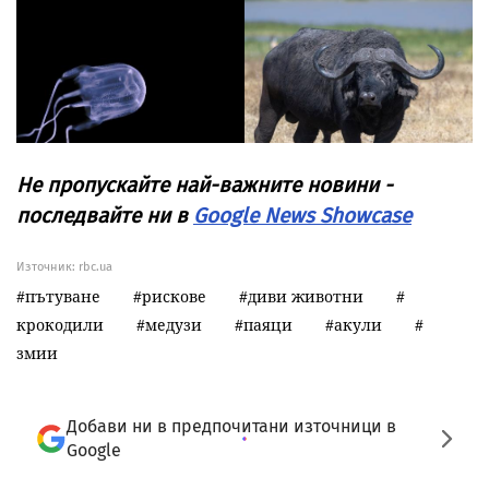
Не пропускайте най-важните новини -
последвайте ни в
Google News Showcase
Източник:
rbc.ua
пътуване
рискове
диви животни
крокодили
медузи
паяци
акули
змии
Добави ни в предпочитани източници в
Google