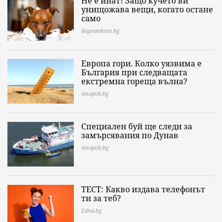
Не е инат! Защо кучето ви
унищожава вещи, когато остане
само
dogsandcats.bg
Европа гори. Колко уязвима е
България при следващата
екстремна гореща вълна?
sinoptik.bg
Специален буй ще следи за
замърсявания по Дунав
sinoptik.bg
ТЕСТ: Какво издава телефонът
ти за теб?
Edna.bg