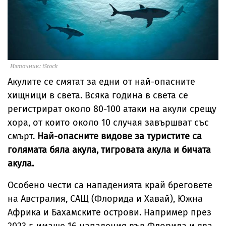
Източник: iStock
Акулите се смятат за едни от най-опасните
хищници в света. Всяка година в света се
регистрират около 80-100 атаки на акули срещу
хора, от които около 10 случая завършват със
смърт.
Най-опасните видове за туристите са
голямата бяла акула, тигровата акула и бичата
акула.
Особено чести са нападенията край бреговете
на Австралия, САЩ (Флорида и Хавай), Южна
Африка и Бахамските острови. Например през