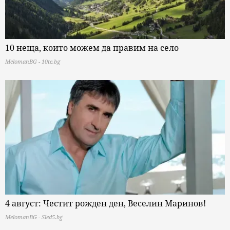
10 неща, които можем да правим на село
MelomanBG - 10te.bg
4 август: Честит рожден ден, Веселин Маринов!
MelomanBG - Sled5.bg