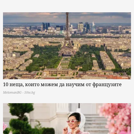
10 неща, които можем да научим от французите
MelomanBG - 10te.bg