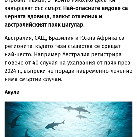
отровни паяци, от които няколко десетки
завършват със смърт.
Най-опасните видове са
черната вдовица, паякът отшелник и
австралийският паяк цигулар.
Австралия, САЩ, Бразилия и Южна Африка са
регионите, където тези същества се срещат
най-често. Например Австралия регистрира
повече от 40 случая на ухапвания от паяк през
2024 г., въпреки че поради навременно лечение
няма смъртни случаи.
Акули