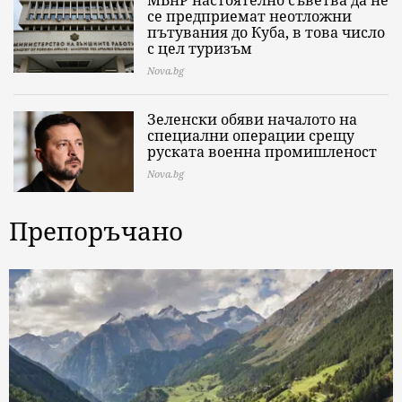
се предприемат неотложни
пътувания до Куба, в това число
с цел туризъм
Nova.bg
Зеленски обяви началото на
специални операции срещу
руската военна промишленост
Nova.bg
Препоръчано