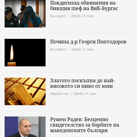
Повдигнаха обвинения на
бившия шеф на ВиК-Бургас
България
Преди 11 часа
Почина д-р Георги Поптодоров
България
Преди 11 часа
Златото поскъпна до най-
високото си ниво от юни
Парите ни
Преди 11 часа
Румен Радев: Безценно
свидетелство за борбите на
македонските българи