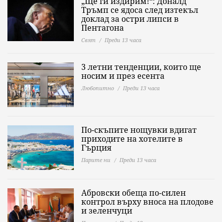
„Ще ги издирим!“: Доналд
Тръмп се ядоса след изтекъл
доклад за остри липси в
Пентагона
Свят
Преди 13 часа
3 летни тенденции, които ще
носим и през есента
Любопитно
Преди 13 часа
По-скъпите нощувки вдигат
приходите на хотелите в
Гърция
Парите ни
Преди 13 часа
Абровски обеща по-силен
контрол върху вноса на плодове
и зеленчуци