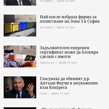
България
Преди 12 часа
Най-после избраха фирма за
почистване на Зона 3 в София
България
Преди 12 часа
Задължителен енергиен
сертификат може да блокира
сделки с имоти
Парите ни
Преди 13 часа
Гласуваха да обвинят д-р
Антъни Фаучи в неуважение
към Конгреса
Свят
Преди 13 часа