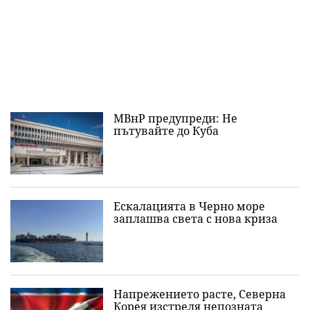
МВнР предупреди: Не
пътувайте до Куба
Ескалацията в Черно море
заплашва света с нова криза
Напрежението расте, Северна
Корея изстреля непозната