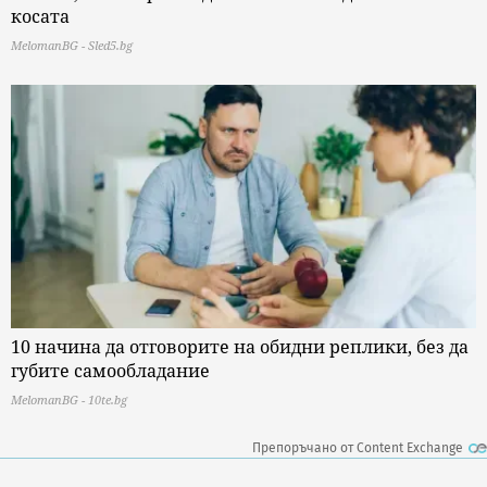
косата
MelomanBG - Sled5.bg
10 начина да отговорите на обидни реплики, без да
губите самообладание
MelomanBG - 10te.bg
Препоръчано от Content Exchange