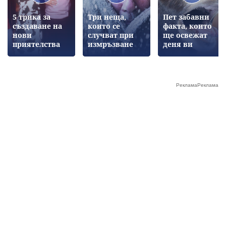
5 трика за
Три неща,
Пет забавни
създаване на
които се
факта, които
нови
случват при
ще освежат
приятелства
измръзване
деня ви