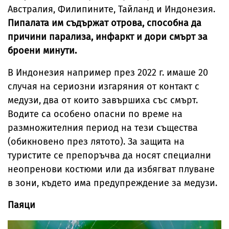
Австралия, Филипините, Тайланд и Индонезия.
Пипалата им съдържат отрова, способна да
причини парализа, инфаркт и дори смърт за
броени минути.
В Индонезия например през 2022 г. имаше 20
случая на сериозни изгаряния от контакт с
медузи, два от които завършиха със смърт.
Водите са особено опасни по време на
размножителния период на тези същества
(обикновено през лятото). За защита на
туристите се препоръчва да носят специални
неопренови костюми или да избягват плуване
в зони, където има предупреждение за медузи.
Паяци