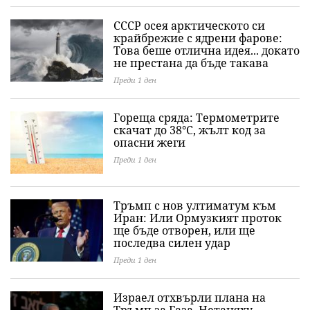
СССР осея арктическото си
крайбрежие с ядрени фарове:
Това беше отлична идея... докато
не престана да бъде такава
Преди 1 ден
Гореща сряда: Термометрите
скачат до 38°C, жълт код за
опасни жеги
Преди 1 ден
Тръмп с нов ултиматум към
Иран: Или Ормузкият проток
ще бъде отворен, или ще
последва силен удар
Преди 1 ден
Израел отхвърли плана на
Тръмп за Газа, Нетаняху