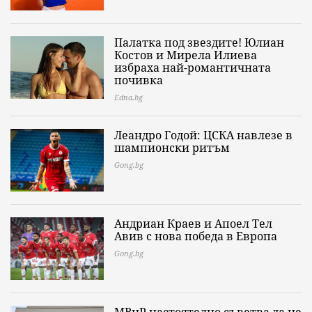
Палатка под звездите! Юлиан
Костов и Мирела Илиева
избраха най-романтичната
почивка
Edna.bg
Леандро Годой: ЦСКА навлезе в
шампионски ритъм
Gong.bg
Андриан Краев и Апоел Тел
Авив с нова победа в Европа
Gong.bg
МВнР настоятелно съветва да не