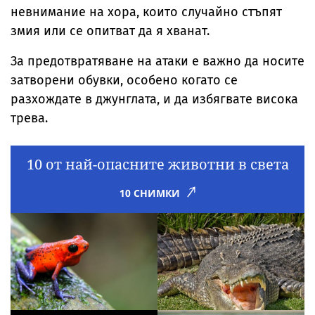
невнимание на хора, които случайно стъпят
змия или се опитват да я хванат.
За предотвратяване на атаки е важно да носите
затворени обувки, особено когато се
разхождате в джунглата, и да избягвате висока
трева.
10 от най-опасните животни в света
10 СНИМКИ