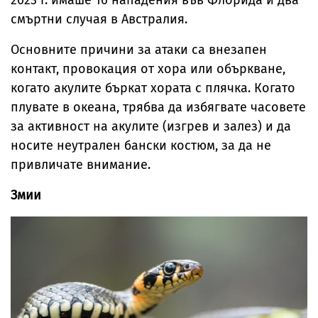
2023 г. имаше 16 нападения във Флорида и два
смъртни случая в Австралия.
Основните причини за атаки са внезапен
контакт, провокация от хора или объркване,
когато акулите бъркат хората с плячка. Когато
плувате в океана, трябва да избягвате часовете
за активност на акулите (изгрев и залез) и да
носите неутрален бански костюм, за да не
привличате внимание.
Змии