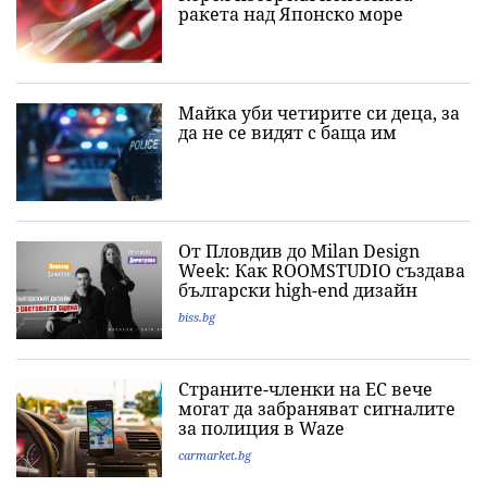
ракета над Японско море
Майка уби четирите си деца, за
да не се видят с баща им
От Пловдив до Milan Design
Week: Как ROOMSTUDIO създава
български high-end дизайн
biss.bg
Страните-членки на ЕС вече
могат да забраняват сигналите
за полиция в Waze
carmarket.bg