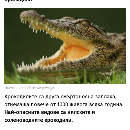
Източник: Gulliver/GettyImages
Крокодилите са друга смъртоносна заплаха,
отнемаща повече от 1000 живота всяка година.
Най-опасните видове са нилските и
соленоводните крокодили.