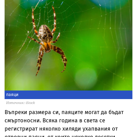
паяци
Източник: iStock
Въпреки размера си, паяците могат да бъдат
смъртоносни. Всяка година в света се
регистрират няколко хиляди ухапвания от