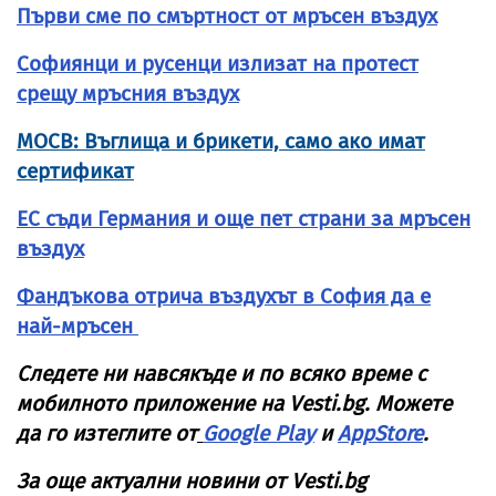
Първи сме по смъртност от мръсен въздух
Софиянци и русенци излизат на протест
срещу мръсния въздух
МОСВ: Въглища и брикети, само ако имат
сертификат
ЕС съди Германия и още пет страни за мръсен
въздух
Фандъкова отрича въздухът в София да е
най-мръсен
Следете ни навсякъде и по всяко време с
мобилното приложение на Vesti.bg. Можете
да го изтеглите от
Google Play
и
AppStore
.
За още актуални новини от Vesti.bg