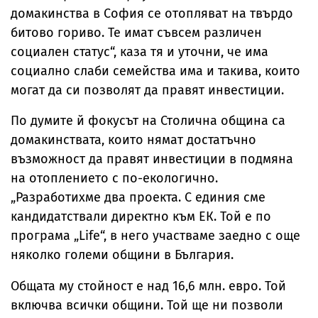
домакинства в София се отопляват на твърдо
битово гориво. Те имат съвсем различен
социален статус“, каза тя и уточни, че има
социално слаби семейства има и такива, които
могат да си позволят да правят инвестиции.
По думите й фокусът на Столична община са
домакинствата, които нямат достатъчно
възможност да правят инвестиции в подмяна
на отоплението с по-екологично.
„Разработихме два проекта. С единия сме
кандидатствали директно към ЕК. Той е по
програма „Life“, в него участваме заедно с още
няколко големи общини в България.
Общата му стойност е над 16,6 млн. евро. Той
включва всички общини. Той ще ни позволи