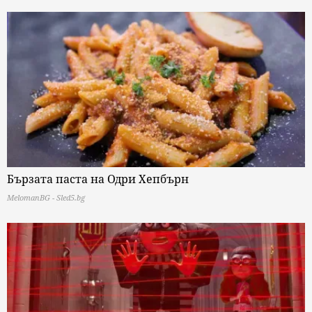
Бързата паста на Одри Хепбърн
MelomanBG - Sled5.bg