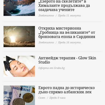
„Езерото на скелетите“ в
Хималаите продължава да
озадачава учените
Любопитно
Преди 11 минути
Откриха мистериозна
„Гробница на великаните“ от
бронзовата епоха в Сардиния
Любопитно
Преди 18 минути
Антиейдж терапия - Glow Skin
Studio
Оферта от Grabo.bg
Еврото падна до историческо
дъно спрямо албанския лек
Свят
Преди 8 часа