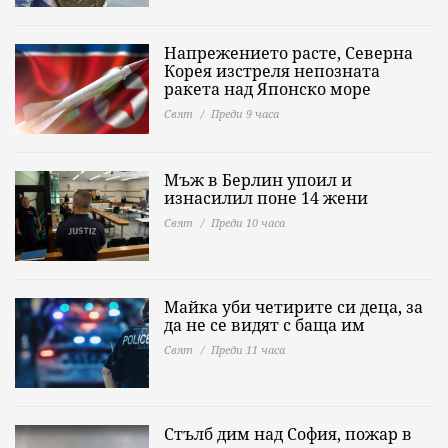
Напрежението расте, Северна
Корея изстреля непозната
ракета над Японско море
Свят
Преди 9 часа
Мъж в Берлин упоил и
изнасилил поне 14 жени
Свят
Преди 10 часа
Майка уби четирите си деца, за
да не се видят с баща им
Свят
Преди 11 часа
Стълб дим над София, пожар в