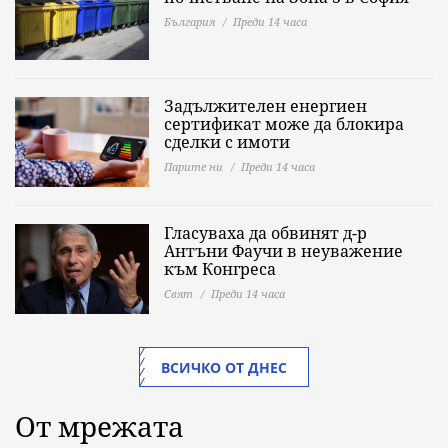
България
Преди 14 часа
Задължителен енергиен
сертификат може да блокира
сделки с имоти
Парите ни
Преди 14 часа
Гласуваха да обвинят д-р
Антъни Фаучи в неуважение
към Конгреса
Свят
Преди 14 часа
ВСИЧКО ОТ ДНЕС
От мрежата