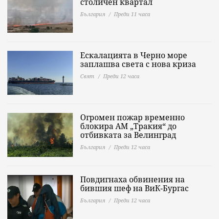
столичен квартал
България
Преди 11 часа
Ескалацията в Черно море
заплашва света с нова криза
Свят
Преди 12 часа
Огромен пожар временно
блокира АМ „Тракия“ до
отбивката за Велинград
България
Преди 12 часа
Повдигнаха обвинения на
бившия шеф на ВиК-Бургас
България
Преди 12 часа