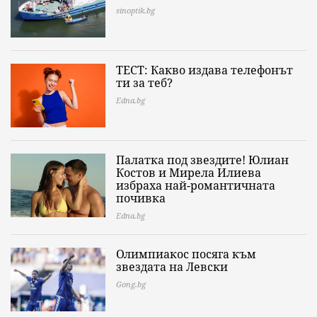
sinoptik.bg
ТЕСТ: Какво издава телефонът
ти за теб?
Edna.bg
Палатка под звездите! Юлиан
Костов и Мирела Илиева
избраха най-романтичната
почивка
Edna.bg
Олимпиакос посяга към
звездата на Левски
Gong.bg