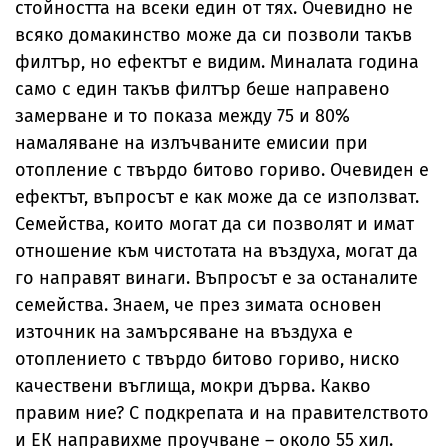
стойността на всеки един от тях. Очевидно не
всяко домакинство може да си позволи такъв
филтър, но ефектът е видим. Миналата година
само с един такъв филтър беше направено
замерване и то показа между 75 и 80%
намаляване на излъчваните емисии при
отопление с твърдо битово гориво. Очевиден е
ефектът, въпросът е как може да се използват.
Семейства, които могат да си позволят и имат
отношение към чистотата на въздуха, могат да
го направят винаги. Въпросът е за останалите
семейства. Знаем, че през зимата основен
източник на замърсяване на въздуха е
отоплението с твърдо битово гориво, ниско
качествени въглища, мокри дърва. Какво
правим ние? С подкрепата и на правителството
и ЕК направихме проучване – около 55 хил.