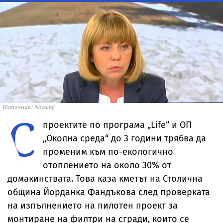
Източник: Nova.bg
С
проектите по програма „Life“ и ОП
„Околна среда“ до 3 години трябва да
променим към по-екологично
отоплението на около 30% от
домакинствата. Това каза кметът на Столична
община Йорданка Фандъкова след проверката
на изпълнението на пилотен проект за
монтиране на филтри на сгради, които се