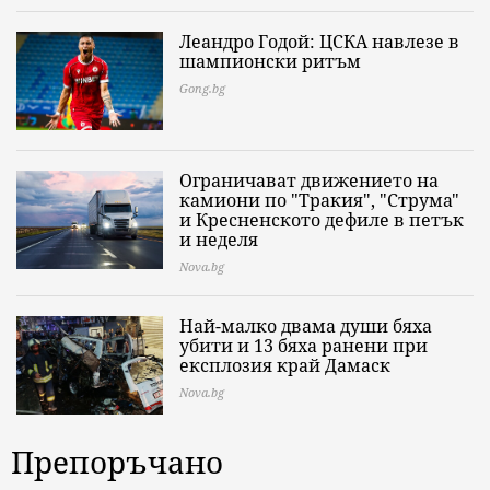
Леандро Годой: ЦСКА навлезе в
шампионски ритъм
Gong.bg
Ограничават движението на
камиони по "Тракия", "Струма"
и Кресненското дефиле в петък
и неделя
Nova.bg
Най-малко двама души бяха
убити и 13 бяха ранени при
експлозия край Дамаск
Nova.bg
Препоръчано