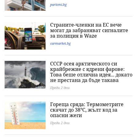
pariteni.bg
Страните-членки на ЕС вече
могат да забраняват сигналите
за полиция в Waze
carmarket.bg
СССР осея арктическото си
крайбрежие с ядрени фарове:
Това беше отлична идея... докато
не престана да бъде такава
Преди 2 дни
Гореща сряда: Термометрите
скачат до 38°C, жълт код за
опасни жеги
Преди 2 дни