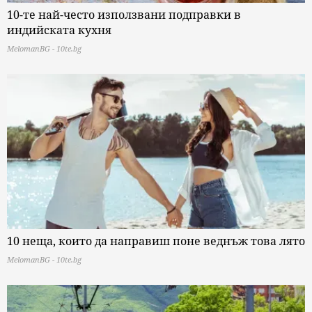
10-те най-често използвани подправки в
индийската кухня
MelomanBG - 10te.bg
10 неща, които да направиш поне веднъж това лято
MelomanBG - 10te.bg