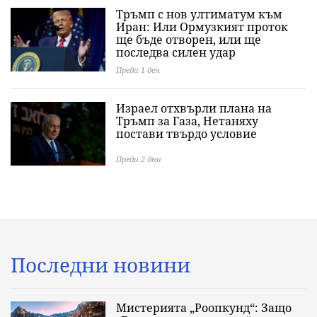
Тръмп с нов ултиматум към
Иран: Или Ормузкият проток
ще бъде отворен, или ще
последва силен удар
Преди 1 ден
Израел отхвърли плана на
Тръмп за Газа, Нетаняху
постави твърдо условие
Преди 2 дни
Последни новини
Мистерията „Роопкунд“: Защо