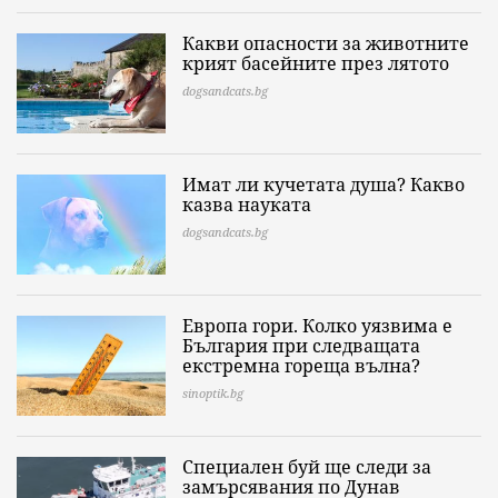
Какви опасности за животните
крият басейните през лятото
dogsandcats.bg
Имат ли кучетата душа? Какво
казва науката
dogsandcats.bg
Европа гори. Колко уязвима е
България при следващата
екстремна гореща вълна?
sinoptik.bg
Специален буй ще следи за
замърсявания по Дунав