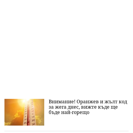
Внимание! Оранжев и жълт код
за жега днес, вижте къде ще
бъде най-горещо