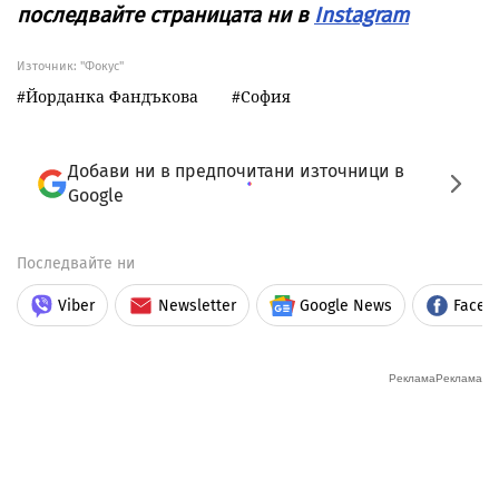
последвайте страницата ни в
Instagram
Източник:
"Фокус"
Йорданка Фандъкова
София
Добави ни в предпочитани източници в
Google
Последвайте ни
Viber
Newsletter
Google News
Faceb