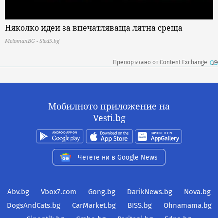
Няколко идеи за впечатляваща лятна среща
MelomanBG - Sled5.bg
Препоръчано от Content Exchange
Мобилното приложение на
Vesti.bg
Четете ни в Google News
Abv.bg
Vbox7.com
Gong.bg
DarikNews.bg
Nova.bg
DogsAndCats.bg
CarMarket.bg
BISS.bg
Ohnamama.bg