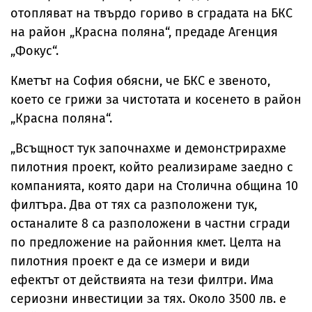
отопляват на твърдо гориво в сградата на БКС
на район „Красна поляна“, предаде Агенция
„Фокус“.
Кметът на София обясни, че БКС е звеното,
което се грижи за чистотата и косенето в район
„Красна поляна“.
„Всъщност тук започнахме и демонстрирахме
пилотния проект, който реализираме заедно с
компанията, която дари на Столична община 10
филтъра. Два от тях са разположени тук,
останалите 8 са разположени в частни сгради
по предложение на районния кмет. Целта на
пилотния проект е да се измери и види
ефектът от действията на тези филтри. Има
сериозни инвестиции за тях. Около 3500 лв. е