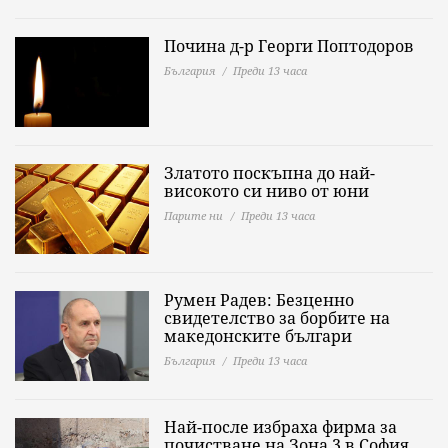
Почина д-р Георги Поптодоров
България
Преди 13 часа
Златото поскъпна до най-
високото си ниво от юни
Парите ни
Преди 13 часа
Румен Радев: Безценно
свидетелство за борбите на
македонските българи
България
Преди 13 часа
Най-после избраха фирма за
почистване на Зона 3 в София