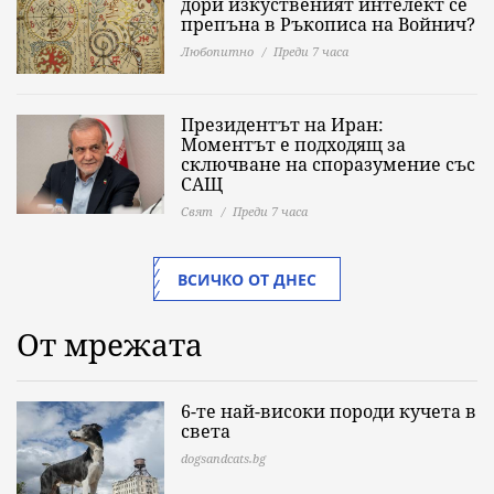
дори изкуственият интелект се
препъна в Ръкописа на Войнич?
Любопитно
Преди 7 часа
Президентът на Иран:
Моментът е подходящ за
сключване на споразумение със
САЩ
Свят
Преди 7 часа
ВСИЧКО ОТ ДНЕС
От мрежата
6-те най-високи породи кучета в
света
dogsandcats.bg