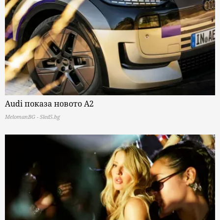
Audi показа новото A2
MelomanBG - Sled5.bg