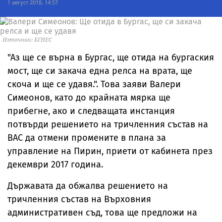
1 август 2018, 14:57
Източник: БГНЕС
"Аз ще се върна в Бургас, ще отида на бургаския
мост, ще си закача една релса на врата, ще
скоча и ще се удавя.". Това заяви Валери
Симеонов, като до крайната мярка ще
прибегне, ако и следващата инстанция
потвърди решението на тричленния състав на
ВАС да отмени промените в плана за
управление на Пирин, приети от кабинета през
декември 2017 година.
Държавата да обжалва решението на
тричленния състав на Върховния
административен съд, това ще предложи на