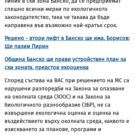
линия в ски зона Банско, да се предприемат
спешно всички мерки по екологичното
законодателство, така че такава да бъде
направена във възможно най-кратък срок.
Решено - втори лифт в Банско ще има, Борисов:
Ще пазим Пирин
Община Банско ще прави устройствен план за
ски зоната, предстои екооценка
Според състава на ВАС при решението на МС са
нарушени разпоредби на Закона за опазване
на околната среда (ЗООС) и на Закона за
биологичното разнообразие (ЗБР), не са
извършени екологична оценка и оценка на
въздействието върху околната среда, каквото е
изискването за планове, програми и