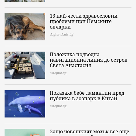
13 най-чести здравословни
проблеми при Немските
овчарки
dogsandcats.bg
Положиха подводна
навигационна линия до остров
Света Анастасия
sinoptik.bg
Показаха бебе ламантин пред
публика в зоопарк в Китай
sinoptik.bg
Защо човешкият мозък все още