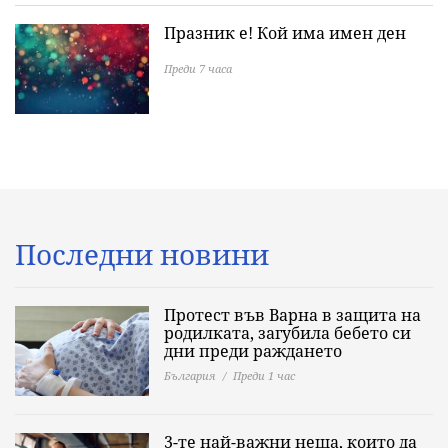
Празник е! Кой има имен ден
Преди 7 часа
Последни новини
Протест във Варна в защита на
родилката, загубила бебето си
дни преди раждането
България
Преди 1 час
3-те най-важни неща, които да