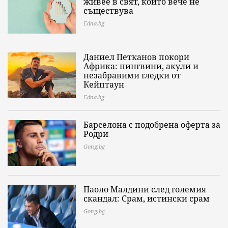
живее в свят, който вече не
съществува
Edna.bg
Даниел Петканов покори
Африка: пингвини, акули и
незабравими гледки от
Кейптаун
Edna.bg
Барселона с подобрена оферта за
Родри
Gong.bg
Паоло Малдини след големия
скандал: Срам, истински срам
Gong.bg