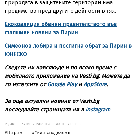
природата в защитените територии има
предимство пред другите дейности в тях.
Екокоалиция обвини правителството във
фалшиви новини за Пирин
Симеонов лобира и постигна обрат за Пирин в
ЮНЕСКО
Следете ни навсякъде и по всяко време с
мобилното приложение на Vesti.bg. Можете да
го изтеглите от
Google Play
и
AppStore
.
За още актуални новини от Vesti.bg
последвайте страницата ни в
Instagram
Редактор: Виолета Русенова
Източник:
Сега
Пирин
#най-споделяни