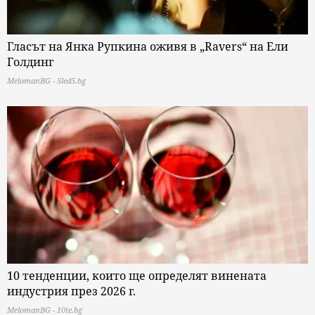
Гласът на Янка Рупкина оживя в „Ravers“ на Ели
Голдинг
MelomanBG - Sled5.bg
10 тенденции, които ще определят винената
индустрия през 2026 г.
MelomanBG - 10te.bg