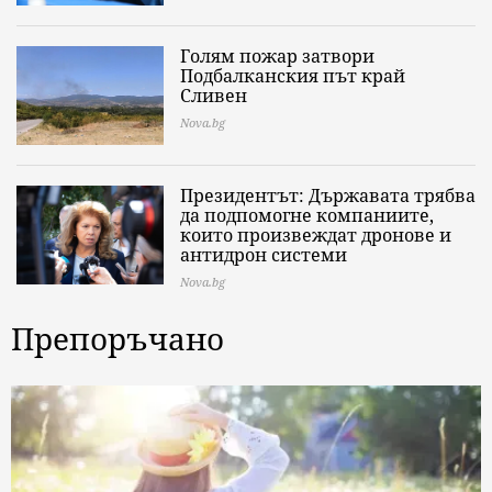
Голям пожар затвори
Подбалканския път край
Сливен
Nova.bg
Президентът: Държавата трябва
да подпомогне компаниите,
които произвеждат дронове и
антидрон системи
Nova.bg
Препоръчано