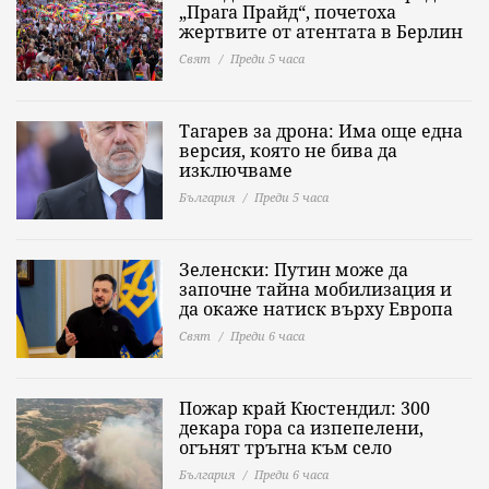
„Прага Прайд“, почетоха
жертвите от атентата в Берлин
Свят
Преди 5 часа
Тагарев за дрона: Има още една
версия, която не бива да
изключваме
България
Преди 5 часа
Зеленски: Путин може да
започне тайна мобилизация и
да окаже натиск върху Европа
Свят
Преди 6 часа
Пожар край Кюстендил: 300
декара гора са изпепелени,
огънят тръгна към село
България
Преди 6 часа