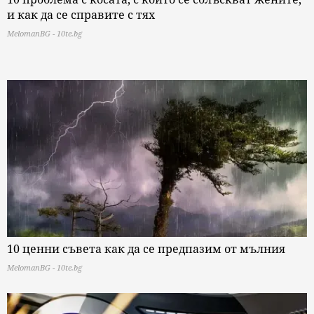
и как да се справите с тях
MelomanBG - 10te.bg
10 ценни съвета как да се предпазим от мълния
MelomanBG - 10te.bg