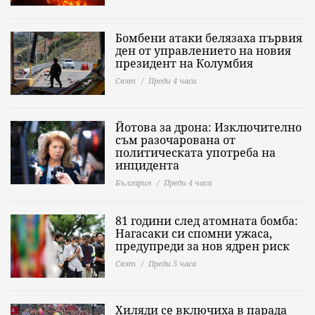
Бомбени атаки белязаха първия
ден от управлението на новия
президент на Колумбия
Свят
Преди 4 часа
Йотова за дрона: Изключително
съм разочарована от
политическата употреба на
инцидента
България
Преди 4 часа
81 години след атомната бомба:
Нагасаки си спомни ужаса,
предупреди за нов ядрен риск
Свят
Преди 5 часа
Хиляди се включиха в парада