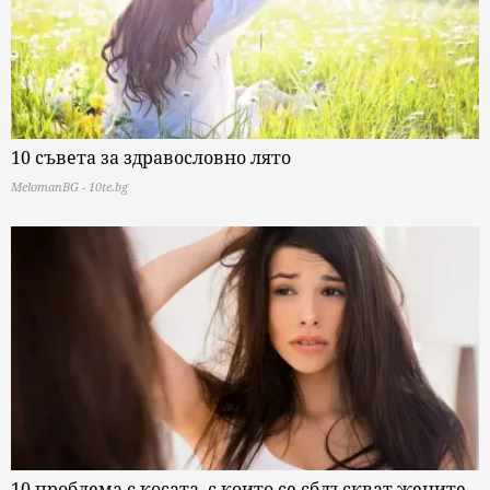
10 съвета за здравословно лято
MelomanBG - 10te.bg
10 проблема с косата, с които се сблъскват жените,