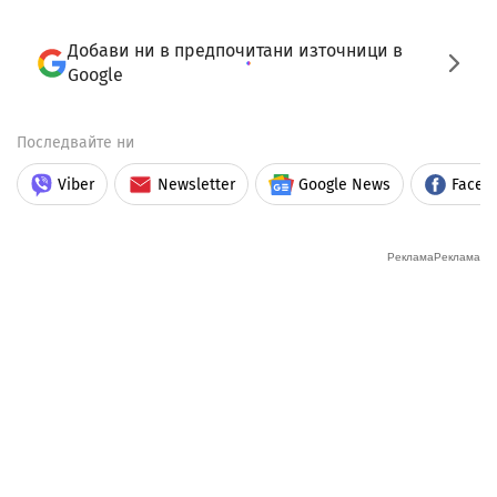
Добави ни в предпочитани източници в
Google
Последвайте ни
Viber
Newsletter
Google News
Faceb