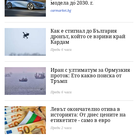
модела до 2030. г.
carmarket.bg
Как е стигнал до България
дронът, който се взриви край
Кардам
Преди 6 часа
Иран с ултиматум за Ормузкия
проток: Ето какво поиска от
Тръмп
Преди 6 часа
Левът окончателно отива в
историята: Oт днес цените на
етикетите - само в евро
Преди 2 часа