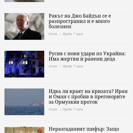
Ракът на Джо Байдън се е
разпространил и е много
болезнен
Свят
Преди 7 часа
Русия с нови удари по Украйна:
Има жертви и ранени деца
Свят
Преди 7 часа
Идва ли краят на кризата? Иран
и Оман с пробив в преговорите
за Ормузкия проток
Свят
Преди 7 часа
Неразгаданият шифър: Защо