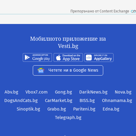
Препоръчано от Content Exchange
Мобилното приложение на
Vesti.bg
Четете ни в Google News
Abv.bg
Vbox7.com
Gong.bg
DarikNews.bg
Nova.bg
DogsAndCats.bg
CarMarket.bg
BISS.bg
Ohnamama.bg
Sinoptik.bg
Grabo.bg
Pariteni.bg
Edna.bg
Telegraph.bg