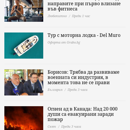
направите при първо влизане
във фитнеса
Любопитно
Преди 1 час
Тур с моторна лодка - Del Muro
Оферта от Grabo.bg
Борисов: Трябва да развиваме
военната си индустрия, в
момента това не се прави
България
Преди 3 часа
Огнен ад в Канада: Над 20 000
души са евакуирани заради
пожар
Свят
Преди 3 часа