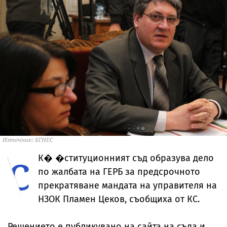
Източник: БГНЕС
с
К�
�ституционният съд образува дело
по жалбата на ГЕРБ за предсрочното
прекратяване мандата на управителя на
НЗОК Пламен Цеков, съобщиха от КС.
Решението е публикувано на сайта на съда и