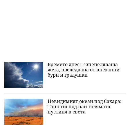
Времето днес: Изпепеляваща
жега, последвана от внезапни
бури и градушки
Невидимият океан под Сахара:
Тайната под най-голямата
пустиня в света