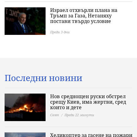
Израел отхвърли плана на
Тръмп за Газа, Нетаняху
постави твърдо условие
Преди 3 дни
Последни новини
Нов среднощен руски обстрел
срещу Киев, има жертви, сред
които и дете
Свят
Преди 22 минути
Хеликоптер за гасене на пожари