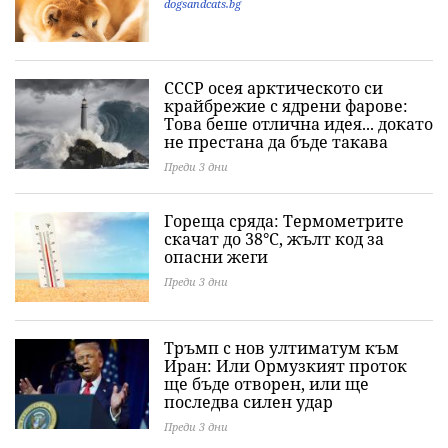
dogsandcats.bg
СССР осея арктическото си
крайбрежие с ядрени фарове:
Това беше отлична идея... докато
не престана да бъде такава
Преди 3 дни
Гореща сряда: Термометрите
скачат до 38°C, жълт код за
опасни жеги
Преди 3 дни
Тръмп с нов ултиматум към
Иран: Или Ормузкият проток
ще бъде отворен, или ще
последва силен удар
Преди 3 дни