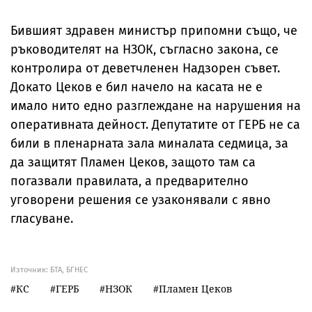
Бившият здравен министър припомни също, че
ръководителят на НЗОК, съгласно закона, се
контролира от деветчленен Надзорен съвет.
Докато Цеков е бил начело на касата не е
имало нито едно разглеждане на нарушения на
оперативната дейност. Депутатите от ГЕРБ не са
били в пленарната зала миналата седмица, за
да защитят Пламен Цеков, защото там са
погазвали правилата, а предварително
уговорени решения се узаконявали с явно
гласуване.
Източник:
БТА, БГНЕС
КС
ГЕРБ
НЗОК
Пламен Цеков