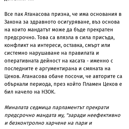
Все пак Атанасова призна, че има основания в
Закона за здравното осигуряване, въз основа
на които мандатът може да бъде прекратен
предсрочно. Това са влязла в сила присъда,
конфликт на интереси, оставка, смърт или
системно нарушаване на правилата и
оперативната дейност на касата - именно с
последните е аргументирана и смяната на
Цеков. Атанасова обаче посочи, че авторите са
объркали периода, през който Пламен Цеков е
бил начело на НЗОК.
Миналата седмица парламентът прекрати
предсрочно мандата му, "заради неефективно
и безконтролно харчене на пари и