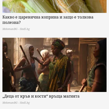
Какво е царевична коприна и защо е толкова
полезна?
MelomanBG - Sled5.bg
„Деца от кръв и кости“ връща магията
MelomanBG - Sled5.bg