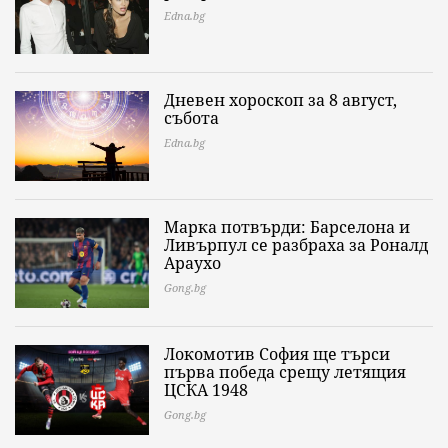
Edna.bg
Дневен хороскоп за 8 август,
събота
Edna.bg
Марка потвърди: Барселона и
Ливърпул се разбраха за Роналд
Араухо
Gong.bg
Локомотив София ще търси
първа победа срещу летящия
ЦСКА 1948
Gong.bg