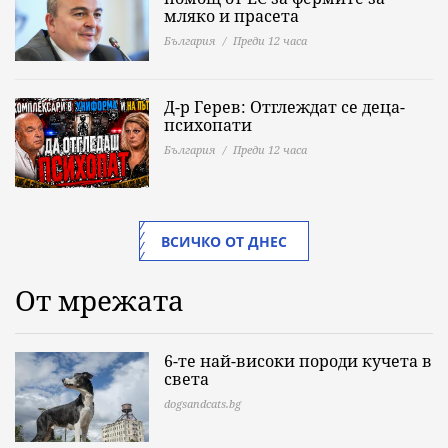
мляко и прасета
България
Преди 12 часа
Д-р Герев: Отглеждат се деца-
психопати
България
Преди 12 часа
ВСИЧКО ОТ ДНЕС
От мрежата
6-те най-високи породи кучета в
света
dogsandcats.bg