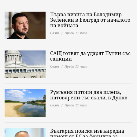
Първа визита на Володимир
Зеленски в Белград от началото
на войната
Свят
Преди 11 часа
САЩ готвят да ударят Путин със
санкции
Свят
Преди 11 часа
Румъния потопи два шлепа,
натоварени със скали, в Дунав
Свят
Преди 11 часа
България поиска извънредна
помощ от ЕС за фермите за