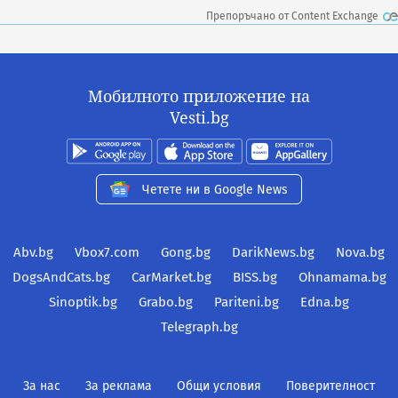
Препоръчано от Content Exchange
Мобилното приложение на
Vesti.bg
Четете ни в Google News
Abv.bg
Vbox7.com
Gong.bg
DarikNews.bg
Nova.bg
DogsAndCats.bg
CarMarket.bg
BISS.bg
Ohnamama.bg
Sinoptik.bg
Grabo.bg
Pariteni.bg
Edna.bg
Telegraph.bg
За нас
За реклама
Общи условия
Поверителност