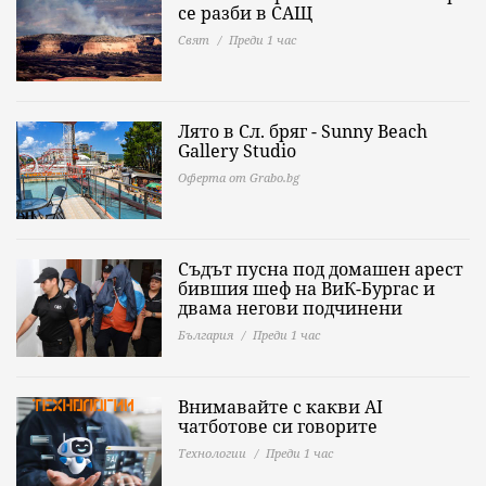
се разби в САЩ
Свят
Преди 1 час
Лято в Сл. бряг - Sunny Beach
Gallery Studio
Оферта от Grabo.bg
Съдът пусна под домашен арест
бившия шеф на ВиК-Бургас и
двама негови подчинени
България
Преди 1 час
Внимавайте с какви AI
чатботове си говорите
Технологии
Преди 1 час