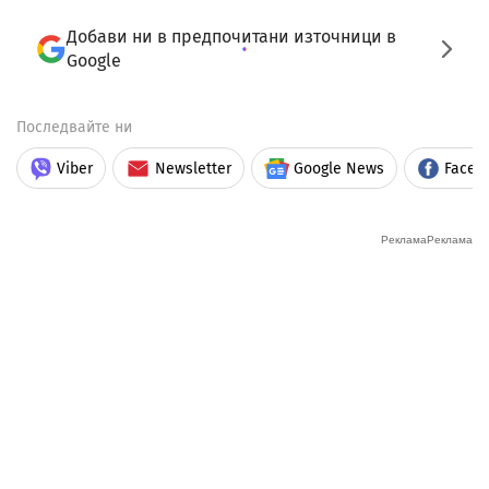
Добави ни в предпочитани източници в
Google
Последвайте ни
Viber
Newsletter
Google News
Faceb