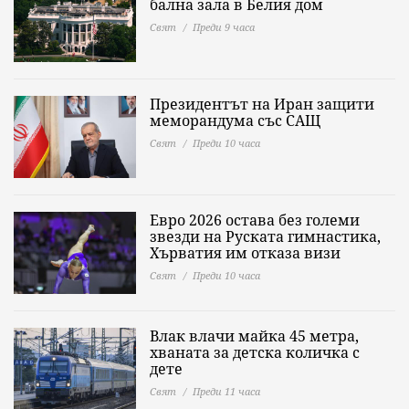
бална зала в Белия дом
Свят
Преди 9 часа
Президентът на Иран защити
меморандума със САЩ
Свят
Преди 10 часа
Евро 2026 остава без големи
звезди на Руската гимнастика,
Хърватия им отказа визи
Свят
Преди 10 часа
Влак влачи майка 45 метра,
хваната за детска количка с
дете
Свят
Преди 11 часа