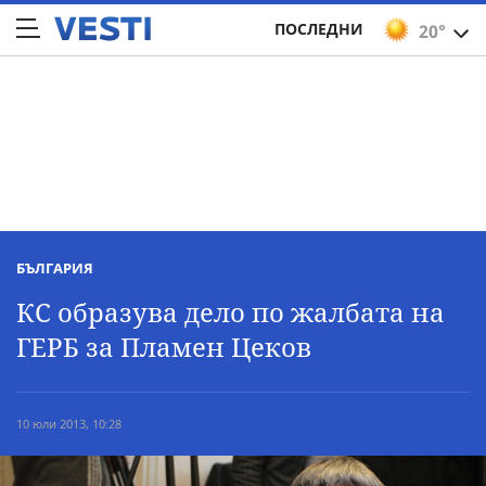
ПОСЛЕДНИ
20°
БЪЛГАРИЯ
КС образува дело по жалбата на
ГЕРБ за Пламен Цеков
10 юли 2013, 10:28