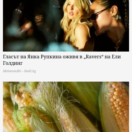
Гласът на Янка Рупкина оживя в „Ravers“ на Ели
Голдинг
MelomanBG - Sled5.bg