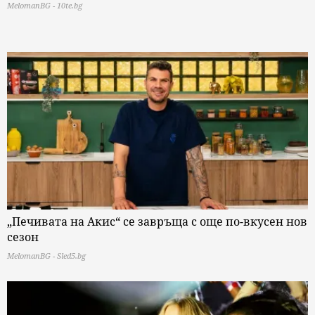
MelomanBG - 10te.bg
„Печивата на Акис“ се завръща с още по-вкусен нов
сезон
MelomanBG - Sled5.bg