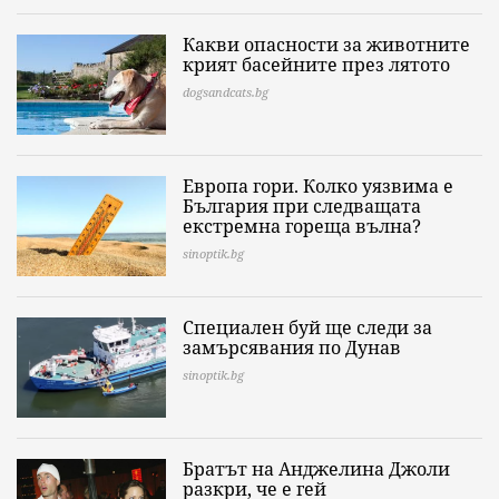
Какви опасности за животните
крият басейните през лятото
dogsandcats.bg
Европа гори. Колко уязвима е
България при следващата
екстремна гореща вълна?
sinoptik.bg
Специален буй ще следи за
замърсявания по Дунав
sinoptik.bg
Братът на Анджелина Джоли
разкри, че е гей