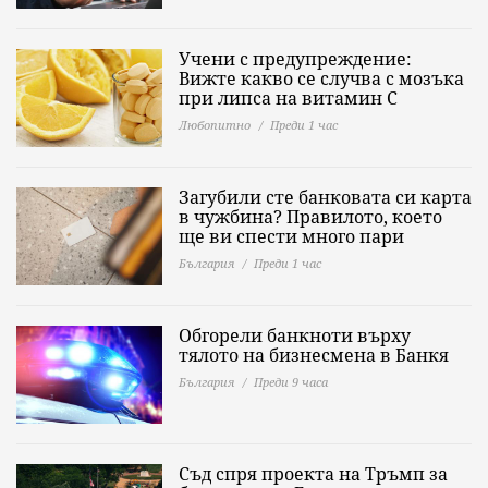
Учени с предупреждение:
Вижте какво се случва с мозъка
при липса на витамин C
Любопитно
Преди 1 час
Загубили сте банковата си карта
в чужбина? Правилото, което
ще ви спести много пари
България
Преди 1 час
Обгорели банкноти върху
тялото на бизнесмена в Банкя
България
Преди 9 часа
Съд спря проекта на Тръмп за