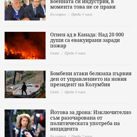
военната си индустрия, в
момента това не се прави
България
Преди 5 часа
Огнен ад в Канада: Над 20 000
души са евакуирани заради
пожар
Свят
Преди 5 часа
Бомбени атаки белязаха първия
ден от управлението на новия
президент на Колумбия
Свят
Преди 6 часа
Йотова за дрона: Изключително
съм разочарована от
политическата употреба на
инцидента
България
Преди 7 часа