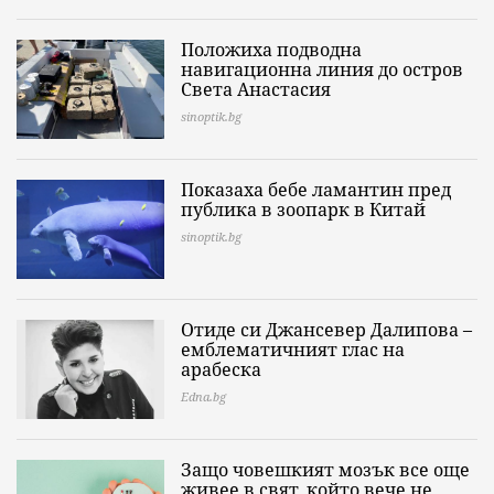
Положиха подводна
навигационна линия до остров
Света Анастасия
sinoptik.bg
Показаха бебе ламантин пред
публика в зоопарк в Китай
sinoptik.bg
Отиде си Джансевер Далипова –
емблематичният глас на
арабеска
Edna.bg
Защо човешкият мозък все още
живее в свят, който вече не