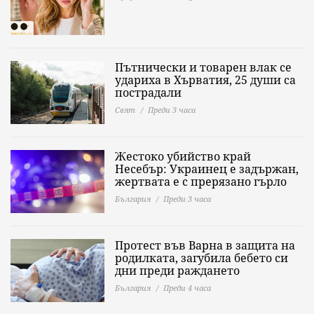
Пътнически и товарен влак се
удариха в Хърватия, 25 души са
пострадали
Свят
Преди 3 часа
Жестоко убийство край
Несебър: Украинец е задържан,
жертвата е с прерязано гърло
България
Преди 3 часа
Протест във Варна в защита на
родилката, загубила бебето си
дни преди раждането
България
Преди 4 часа