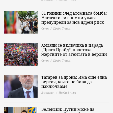
81 години след атомната бомба:
Нагасаки си спомни ужаса,
предупреди за нов ядрен риск
Свят
Преди 7 часа
Хиляди се включиха в парада
„Прага Прайд“, почетоха
жертвите от атентата в Берлин
Свят
Преди 7 часа
Тагарев за дрона: Има още една
версия, която не бива да
изключваме
България
Преди 8 часа
Зеленски: Путин може да