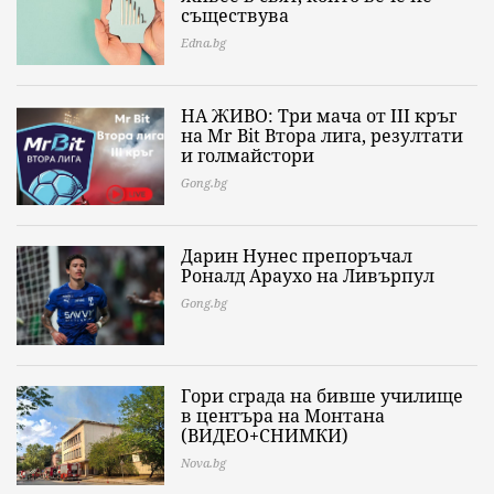
съществува
Edna.bg
НА ЖИВО: Три мача от III кръг
на Mr Bit Втора лига, резултати
и голмайстори
Gong.bg
Дарин Нунес препоръчал
Роналд Араухо на Ливърпул
Gong.bg
Гори сграда на бивше училище
в центъра на Монтана
(ВИДЕО+СНИМКИ)
Nova.bg