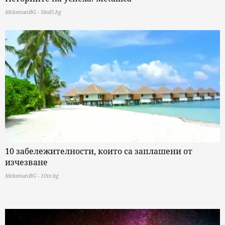
MelomanBG - Sled5.bg
10 забележителности, които са заплашени от
изчезване
MelomanBG - 10te.bg