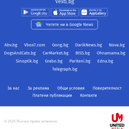
Vesti.bg
Четете ни в Google News
Abv.bg
Vbox7.com
Gong.bg
DarikNews.bg
Nova.bg
DogsAndCats.bg
CarMarket.bg
BISS.bg
Ohnamama.bg
Sinoptik.bg
Grabo.bg
Pariteni.bg
Edna.bg
Telegraph.bg
За нас
За реклама
Общи условия
Поверителност
Платени публикации
Контакти
© 2026 Всички права запазени.