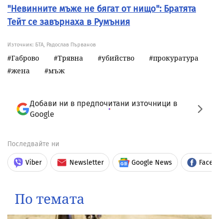
"Невинните мъже не бягат от нищо": Братята
Тейт се завърнаха в Румъния
Източник:
БТА, Радослав Първанов
Габрово
Трявна
убийство
прокуратура
жена
мъж
Добави ни в предпочитани източници в
Google
Последвайте ни
Viber
Newsletter
Google News
Faceb
По темата