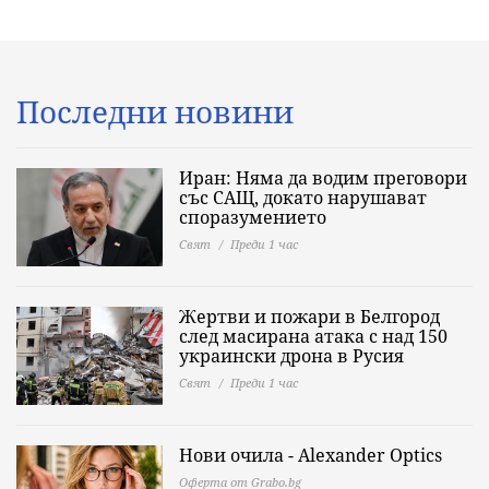
Последни новини
Иран: Няма да водим преговори
със САЩ, докато нарушават
споразумението
Свят
Преди 1 час
Жертви и пожари в Белгород
след масирана атака с над 150
украински дрона в Русия
Свят
Преди 1 час
Нови очила - Alexander Оptics
Оферта от Grabo.bg