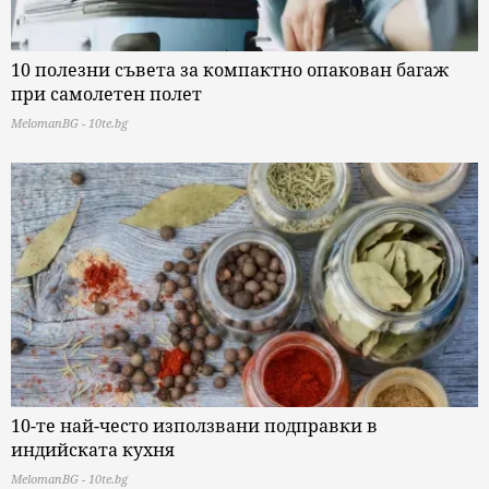
10 полезни съвета за компактно опакован багаж
при самолетен полет
MelomanBG - 10te.bg
10-те най-често използвани подправки в
индийската кухня
MelomanBG - 10te.bg