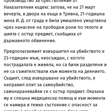
производство за престъпление от
Наказателния кодекс затова, че на 21 март
вечерта, в двора на къща в Трявна, 21-годишна
жена И. Д. от града е била умишлено умъртвена
чрез нанасяне на прободни рони по тялото и
шията с остър предмет, съобщиха от
държавното обвинение.
Предполагаемият извършител на убийството е
23-годишен мъж, неосъждан, с когото
пострадалата е живяла, но са били разделени и
не са съжителствали към момента на деянието.
Същият, след извършване на убийството, е
направил опит за самоубийство,
самонаранявайки се с остър предмет. Оказана
му е спешна медицинска помощ и към момента
се намира в тежко състояние с опасност за