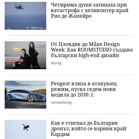
Четирима души загинаха при
катастрофа с хеликоптер край
Рио де Жанейро
От Пловдив до Milan Design
Week: Как ROOMSTUDIO създава
български high-end дизайн
biss.bg
Peugeot влиза в атакуващ
режим, пуска седем нови
модела до 2030. г.
carmarket.bg
Как е стигнал до България
дронът, който се взриви край
Кардам