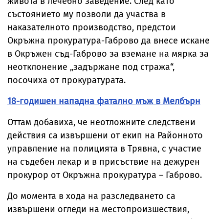
живота в лечебно заведение. След като
състоянието му позволи да участва в
наказателното производство, предстои
Окръжна прокуратура-Габрово да внесе искане
в Окръжен съд-Габрово за вземане на мярка за
неотклонение „задържане под стража“,
посочиха от прокуратурата.
18-годишен нападна фатално мъж в Мелбърн
Оттам добавиха, че неотложните следствени
действия са извършени от екип на Районното
управление на полицията в Трявна, с участие
на съдебен лекар и в присъствие на дежурен
прокурор от Окръжна прокуратура – Габрово.
До момента в хода на разследването са
извършени огледи на местопроизшествия,