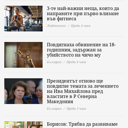
3-те най-важни неща, които да
направите при първо влизане
във фитнеса
Любопитно
Преди 4 часа
Повдигнаха обвинение на 18-
годишния, задържан за
убийството на чичо му
България
Преди 4 часа
Президентът отново ще
повдигне темата за лечението
на Ива Михайлова пред
властите в Р Северна
Македония
България
Преди 5 часа
Борисов: Трябва да развиваме