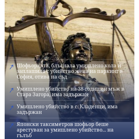
Шофьорката, блъснала умишлено кола и
заплашила с убийство жена на паркинг в
София, отива на съд
Умишлено убийство на 38-годишен мъж в
Стара Загора, има задържан
Умишлено убийство в с. Кладенци, има
задържан
Японски таксиметров шофьор беше
арестуван за умишлено убийство... на
гълъб