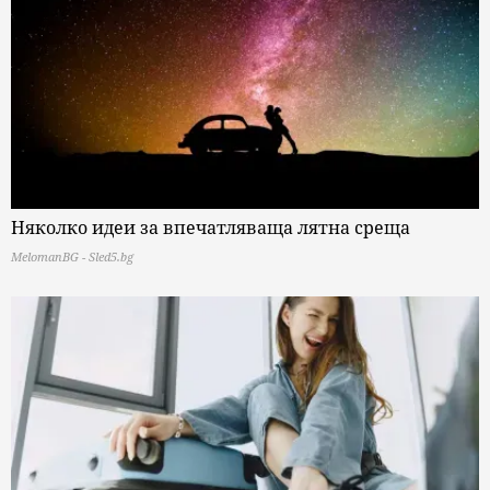
Няколко идеи за впечатляваща лятна среща
MelomanBG - Sled5.bg