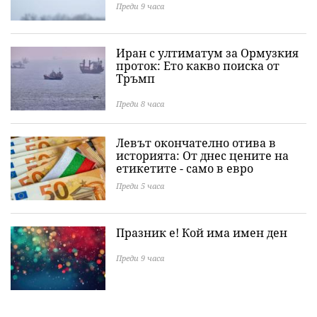
Преди 9 часа
Иран с ултиматум за Ормузкия
проток: Ето какво поиска от
Тръмп
Преди 8 часа
Левът окончателно отива в
историята: Oт днес цените на
етикетите - само в евро
Преди 5 часа
Празник е! Кой има имен ден
Преди 9 часа