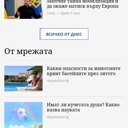
започне тайна мобилизация и
да окаже натиск върху Европа
Свят
Преди 8 часа
ВСИЧКО ОТ ДНЕС
От мрежата
Какви опасности за животните
крият басейните през лятото
dogsandcats.bg
Имат ли кучетата душа? Какво
казва науката
dogsandcats.bg