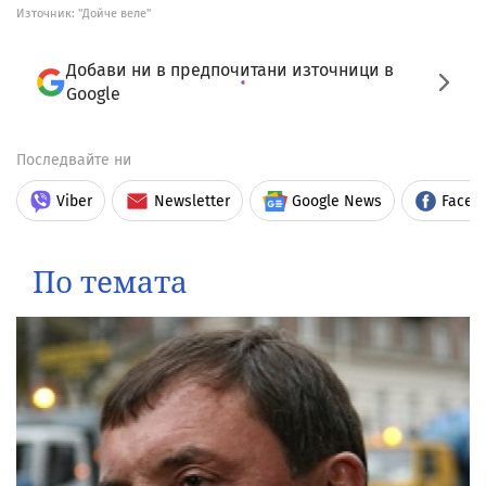
Източник:
"Дойче веле"
Добави ни в предпочитани източници в
Google
Последвайте ни
Viber
Newsletter
Google News
Faceb
По темата