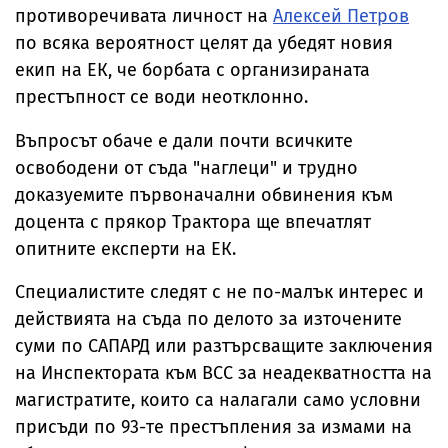
противоречивата личност на
Алексей Петров
по всяка вероятност целят да убедят новия
екип на ЕК, че борбата с организираната
престъпност се води неотклонно.
Въпросът обаче е дали почти всичките
освободени от съда "наглеци" и трудно
доказуемите първоначални обвинения към
доцента с прякор Трактора ще впечатлят
опитните експерти на ЕК.
Специалистите следят с не по-малък интерес и
действията на съда по делото за източените
суми по САПАРД или разтърсващите заключения
на Инспектората към ВСС за неадекватността на
магистратите, които са налагали само условни
присъди по 93-те престъпления за измами на