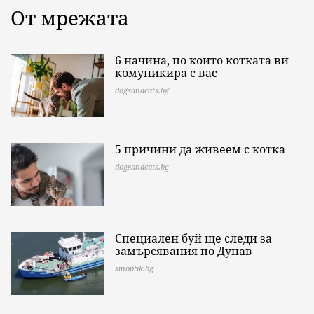
От мрежата
6 начина, по които котката ви
комуникира с вас
dogsandcats.bg
5 причини да живеем с котка
dogsandcats.bg
Специален буй ще следи за
замърсявания по Дунав
sinoptik.bg