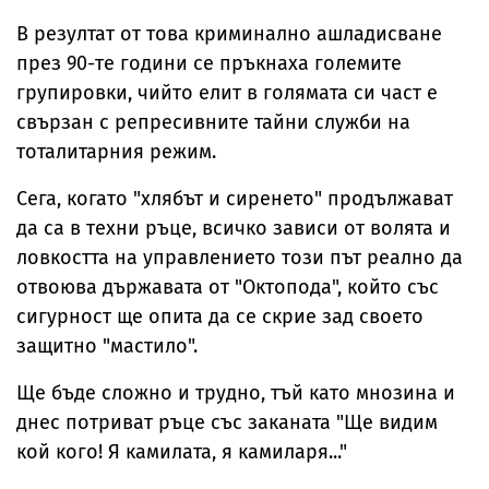
В резултат от това криминално ашладисване
през 90-те години се пръкнаха големите
групировки, чийто елит в голямата си част е
свързан с репресивните тайни служби на
тоталитарния режим.
Сега, когато "хлябът и сиренето" продължават
да са в техни ръце, всичко зависи от волята и
ловкостта на управлението този път реално да
отвоюва държавата от "Октопода", който със
сигурност ще опита да се скрие зад своето
защитно "мастило".
Ще бъде сложно и трудно, тъй като мнозина и
днес потриват ръце със заканата "Ще видим
кой кого! Я камилата, я камиларя..."