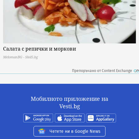
Салата с репички и моркови
MelomanBG - Sled5.bg
Препоръчано от Content Exchange
Мобилното приложение на
Vesti.bg
Четете ни в Google News