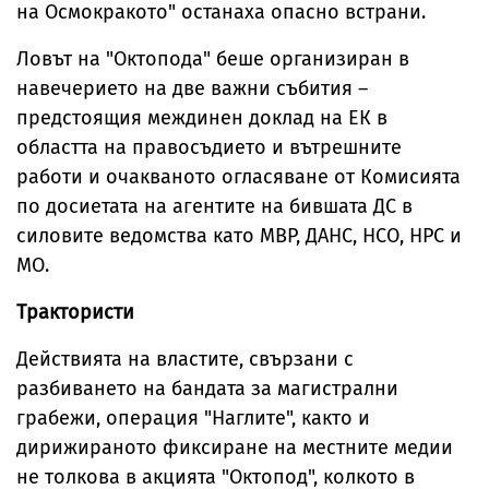
на Осмокракото" останаха опасно встрани.
Ловът на "Октопода" беше организиран в
навечерието на две важни събития –
предстоящия междинен доклад на ЕК в
областта на правосъдието и вътрешните
работи и очакваното огласяване от Комисията
по досиетата на агентите на бившата ДС в
силовите ведомства като МВР, ДАНС, НСО, НРС и
МО.
Трактористи
Действията на властите, свързани с
разбиването на бандата за магистрални
грабежи, операция "Наглите", както и
дирижираното фиксиране на местните медии
не толкова в акцията "Октопод", колкото в