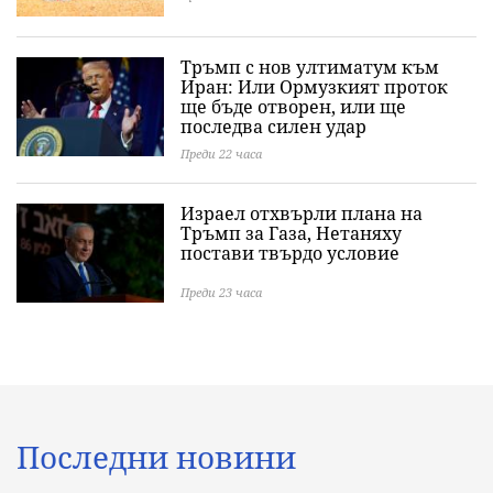
Тръмп с нов ултиматум към
Иран: Или Ормузкият проток
ще бъде отворен, или ще
последва силен удар
Преди 22 часа
Израел отхвърли плана на
Тръмп за Газа, Нетаняху
постави твърдо условие
Преди 23 часа
Последни новини