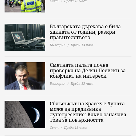
Свят
Преди 13 часа
Българската държава е била
хакната от години, разкри
правителството
България
Преди 13 часа
Сметната палата почва
проверка на Делян Пеевски за
конфликт на интереси
България
Преди 13 часа
Сблъсъкът на SpaceX с Луната
може да предизвика
лунотресение: Какво означава
това за повърхността
Свят
Преди 13 часа