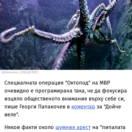
Източник: ЕПА/БГНЕС
Специалната операция "Октопод" на МВР
очевидно е програмирана така, че да фокусира
изцяло общественото внимание върху себе си,
пише Георги Папакочев в
коментар
за "Дойче
веле".
Някои факти около
шумния арест
на "пипалата