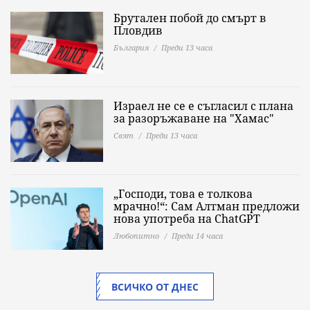
Брутален побой до смърт в
Пловдив
България
Преди 13 часа
Израел не се е съгласил с плана
за разоръжаване на "Хамас"
Свят
Преди 13 часа
„Господи, това е толкова
мрачно!“: Сам Алтман предложи
нова употреба на ChatGPT
Любопитно
Преди 14 часа
ВСИЧКО ОТ ДНЕС