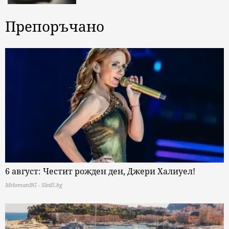
Препоръчано
6 август: Честит рожден ден, Джери Халиуел!
MelomanBG - Sled5.bg