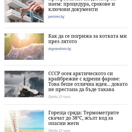
наем: процедура, срокове и
ключови документи
pariteni.bg
Как да се погрижа за котката ми
през лятото
dogsandcats.bg
СССР осея арктическото си
крайбрежие с ядрени фарове:
Това беше отлична идея... докато
не престана да бъде такава
Преди 23 часа
Гореща сряда: Термометрите
скачат до 38°C, жълт код за
опасни жеги
Преди 23 часа