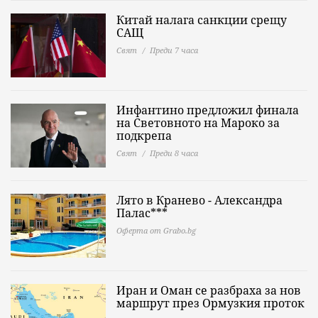
Китай налага санкции срещу
САЩ
Свят
Преди 7 часа
Инфантино предложил финала
на Световното на Мароко за
подкрепа
Свят
Преди 8 часа
Лято в Кранево - Александра
Палас***
Оферта от Grabo.bg
Иран и Оман се разбраха за нов
маршрут през Ормузкия проток