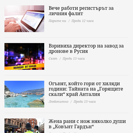
Вече работи регистърът за
личния фалит
Парите ни
Преди 12 часа
Взривиха директор на завод за
дронове в Русия
Свят
Преди 13 часа
Огънят, който гори от хиляди
години: Тайната на „Горящите
скали“ край Анталия
Любопитно
Преди 13 часа
Жена рани с нож няколко души
в „Ковънт Гардън“