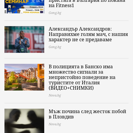
пристига в България по покана
на Fitness1
Gong.bg
Александър Александров:
Направихме голям мач, с нашия
характер не се предаваме
Gong.bg
В полицията в Банско има
множество сигнали за
непристойно поведение на
туристите от Италия
(ВИДЕО+СНИМКИ)
Nova.bg
Мъж почина след жесток побой
в Пловдив
Nova.bg