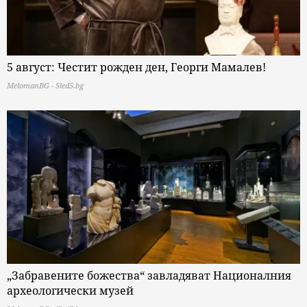
5 август: Честит рожден ден, Георги Мамалев!
MelomanBG - Sled5.bg
„Забравените божества“ завладяват Националния
археологически музей