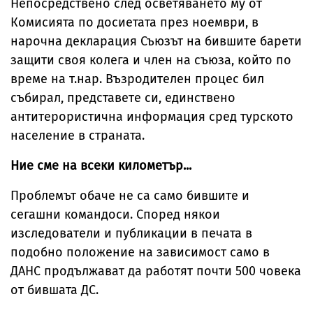
Непосредствено след осветяването му от
Комисията по досиетата през ноември, в
нарочна декларация Съюзът на бившите барети
защити своя колега и член на съюза, който по
време на т.нар. Възродителен процес бил
събирал, представете си, единствено
антитерористична информация сред турското
население в страната.
Ние сме на всеки километър...
Проблемът обаче не са само бившите и
сегашни командоси. Според някои
изследователи и публикации в печата в
подобно положение на зависимост само в
ДАНС продължават да работят почти 500 човека
от бившата ДС.