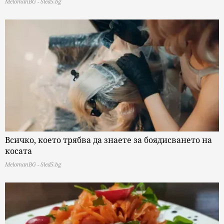
MelomanBG - Sled5.bg
Всичко, което трябва да знаете за боядисването на
косата
MelomanBG - Sled5.bg