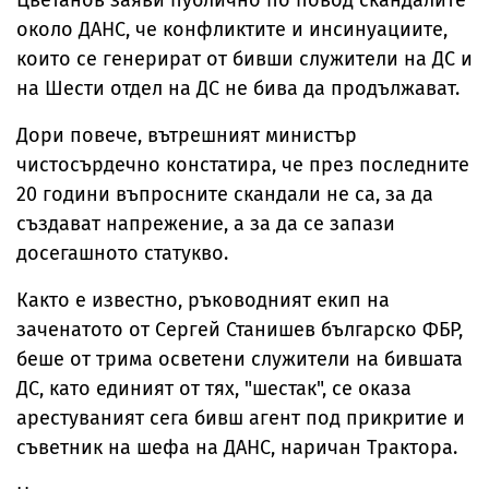
Цветанов заяви публично по повод скандалите
около ДАНС, че конфликтите и инсинуациите,
които се генерират от бивши служители на ДС и
на Шести отдел на ДС не бива да продължават.
Дори повече, вътрешният министър
чистосърдечно констатира, че през последните
20 години въпросните скандали не са, за да
създават напрежение, а за да се запази
досегашното статукво.
Както е известно, ръководният екип на
заченатото от Сергей Станишев българско ФБР,
беше от трима осветени служители на бившата
ДС, като единият от тях, "шестак", се оказа
арестуваният сега бивш агент под прикритие и
съветник на шефа на ДАНС, наричан Трактора.