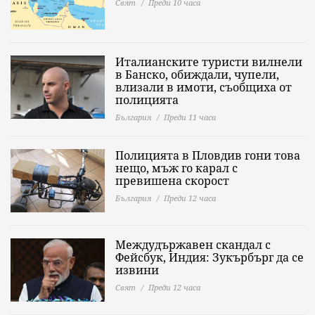
Свят
Преди 10 часа
Италианските туристи вилнели
в Банско, обиждали, чупели,
влизали в имоти, съобщиха от
полицията
България
Преди 11 часа
Полицията в Пловдив гони това
нещо, мъж го карал с
превишена скорост
България
Преди 12 часа
Междудържавен скандал с
Фейсбук, Индия: Зукърбърг да се
извини
Свят
Преди 12 часа