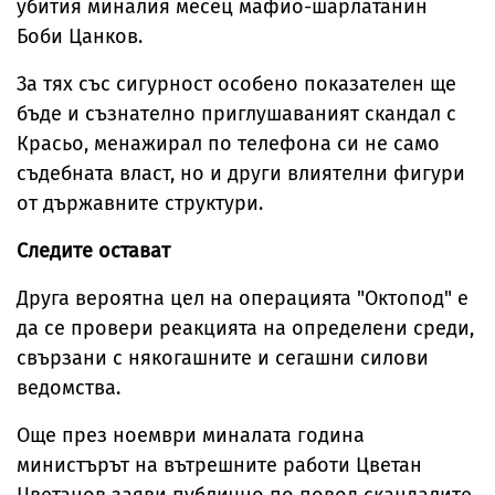
убития миналия месец мафио-шарлатанин
Боби Цанков.
За тях със сигурност особено показателен ще
бъде и съзнателно приглушаваният скандал с
Красьо, менажирал по телефона си не само
съдебната власт, но и други влиятелни фигури
от държавните структури.
Следите остават
Друга вероятна цел на операцията "Октопод" е
да се провери реакцията на определени среди,
свързани с някогашните и сегашни силови
ведомства.
Още през ноември миналата година
министърът на вътрешните работи Цветан