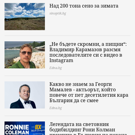
Над 200 тона сено за зимата
sinoptik.bg
„Не бъдете скромни, а пищни“:
Владимир Карамазов разсмя
последователите си с видео в
Instagram
Edna.bg
Какво не знаем за Георги
Мамалев - актьорът, който
повече от пет десетилетия кара
България да се смее
Edna.bg
Легендата на световния
бодибилдинг Рони Колман