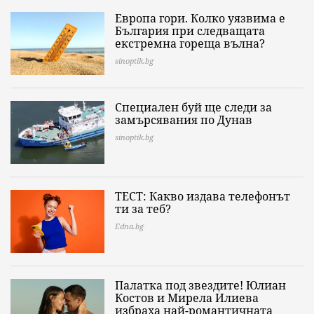
Европа гори. Колко уязвима е
България при следващата
екстремна гореща вълна?
sinoptik.bg
Специален буй ще следи за
замърсявания по Дунав
sinoptik.bg
ТЕСТ: Какво издава телефонът
ти за теб?
Edna.bg
Палатка под звездите! Юлиан
Костов и Мирела Илиева
избраха най-романтичната