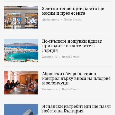
3 летни тенденции, които ще
носим и през есента
Любопитно
Преди 9 часа
По-скъпите нощувки вдигат
приходите на хотелите в
Гърция
Парите ни
Преди 9 часа
Абровски обеща по-силен
контрол върху вноса на плодове
и зеленчуци
Парите ни
Преди 9 часа
Испански изтребители ще пазят
небето на България