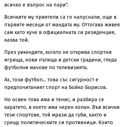
всичко е въпрос на пари".
Всичките му приятели са го напуснали, още в
първите месеци от мандата му. Оттогава живея
сам като куче в официалната си резиденция,
казва той.
През уикендите, когато не открива спортни
игрища, нови пътища и детски градини, гледа
футболни мачове по телевизията.
Ах, този футбол... това със сигурност е
предпочитаният спорт на Бойко Борисов.
Но освен това има и тенис, и разбира се
каратето, в което има черен колан. Във всички
тези спортове, той мрази да губи, както и
срещу политическите си противници. Които