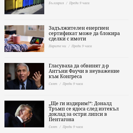
България
Преди 9 часа
Задължителен енергиен
сертификат може да блокира
сделки с имоти
Парите ни
Преди 9 часа
Гласуваха да обвинят д-р
Антъни Фаучи в неуважение
към Конгреса
Свят
Преди 9 часа
„Ще ги издирим!“: Доналд
Тръмп се ядоса след изтекъл
доклад за остри липси в
Пентагона
Свят
Преди 9 часа