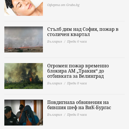
Оферта от Grabo.bg
Стълб дим над София, пожар в
столичен квартал
България
Преди 6 часа
Огромен пожар временно
блокира АМ „Тракия“ до
отбивката за Велинград
България
Преди 8 часа
Повдигнаха обвинения на
бившия шеф на ВиК-Бургас
България
Преди 8 часа