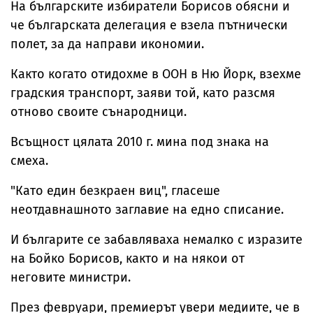
На българските избиратели Борисов обясни и
че българската делегация е взела пътнически
полет, за да направи икономии.
Както когато отидохме в ООН в Ню Йорк, взехме
градския транспорт, заяви той, като разсмя
отново своите сънародници.
Всъщност цялата 2010 г. мина под знака на
смеха.
"Като един безкраен виц", гласеше
неотдавнашното заглавие на едно списание.
И българите се забавляваха немалко с изразите
на Бойко Борисов, както и на някои от
неговите министри.
През февруари, премиерът увери медиите, че в