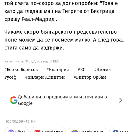
той смята по-скоро за долнопробни: "Това е
като да гледаш мач на Тигрите от Бистрица
срещу Реал-Мадрид".
Чакаме скоро българското председателство -
поне можем да се посмеем малко. А след това...
стига само да издържи.
Източник:
в. "Монд", превод: БГНЕС
Бойко Борисов
България
ЕС
Дилма
Русеф
Хилари Клинтън
Виктор Орбан
Добави ни в предпочитани източници в
Google
Последвайте ни