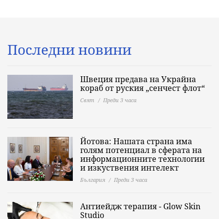
Последни новини
Швеция предава на Украйна
кораб от руския „сенчест флот“
Свят
Преди 3 часа
Йотова: Нашата страна има
голям потенциал в сферата на
информационните технологии
и изкуствения интелект
България
Преди 3 часа
Антиейдж терапия - Glow Skin
Studio