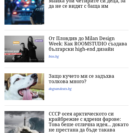
Майка уби четирите си деца, за
да не се видят с баща им
От Пловдив до Milan Design
Week: Как ROOMSTUDIO създава
български high-end дизайн
biss.bg
Защо кучето ми се задъхва
толкова много?
dogsandcats.bg
СССР осея арктическото си
крайбрежие с ядрени фарове:
Това беше отлична идея... докато
не престана да бъде такава