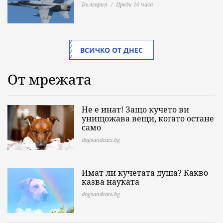
България
Преди 10 часа
ВСИЧКО ОТ ДНЕС
От мрежата
Не е инат! Защо кучето ви
унищожава вещи, когато остане
само
dogsandcats.bg
Имат ли кучетата душа? Какво
казва науката
dogsandcats.bg