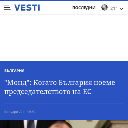
ПОСЛЕДНИ
21°
БЪЛГАРИЯ
"Монд": Когато България поеме
председателството на ЕС
5 януари 2011, 09:30