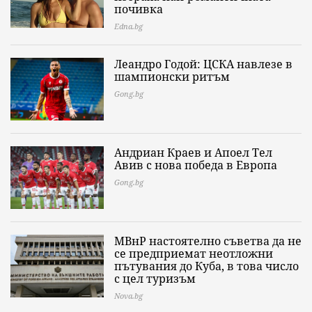
почивка
Edna.bg
Леандро Годой: ЦСКА навлезе в
шампионски ритъм
Gong.bg
Андриан Краев и Апоел Тел
Авив с нова победа в Европа
Gong.bg
МВнР настоятелно съветва да не
се предприемат неотложни
пътувания до Куба, в това число
с цел туризъм
Nova.bg