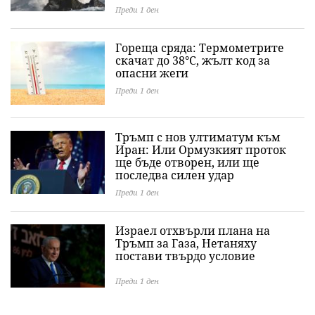
Преди 1 ден
Гореща сряда: Термометрите
скачат до 38°C, жълт код за
опасни жеги
Преди 1 ден
Тръмп с нов ултиматум към
Иран: Или Ормузкият проток
ще бъде отворен, или ще
последва силен удар
Преди 1 ден
Израел отхвърли плана на
Тръмп за Газа, Нетаняху
постави твърдо условие
Преди 1 ден