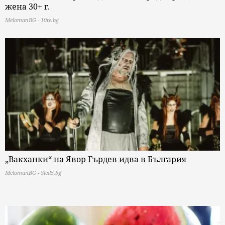
жена 30+ г.
MelomanBG - 10te.bg
„Вакханки“ на Явор Гърдев идва в България
MelomanBG - Sled5.bg