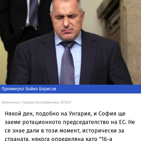
Премиерът Бойко Борисов
Източник: Гергана Костадинова, БГНЕС
Някой ден, подобно на Унгария, и София ще
заеме ротационното председателство на ЕС. Не
се знае дали в този момент, исторически за
страната, някога определяна като "16-а