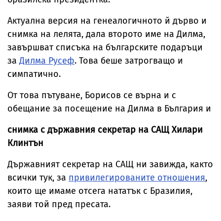
Актуална версия на генеалогичното й дърво и
снимка на лелята, дала второто име на Дилма,
завършват списъка на българските подаръци
за
Дилма Русеф
. Това беше затрогващо и
симпатично.
От това пътуване, Борисов се върна и с
обещание за посещение на Дилма в България и
снимка с държавния секретар на САЩ Хилари
Клинтън
Държавният секретар на САЩ ни завижда, както
всички тук, за
привилегированите отношения
,
които ще имаме отсега нататък с Бразилия,
заяви той пред пресата.