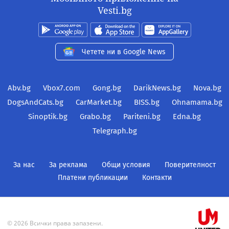
Vesti.bg
Четете ни в Google News
Abv.bg
Vbox7.com
Gong.bg
DarikNews.bg
Nova.bg
DogsAndCats.bg
CarMarket.bg
BISS.bg
Ohnamama.bg
Sinoptik.bg
Grabo.bg
Pariteni.bg
Edna.bg
Telegraph.bg
За нас
За реклама
Общи условия
Поверителност
Платени публикации
Контакти
© 2026 Всички права запазени.