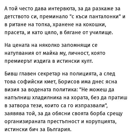
А той често дава интервюта, за да разкаже за
детството си, преминало "с къси панталонки" и
в ритане на топка, хранене на кокошки,
прасета, и като цяло, в бягане от училище.
На цената на няколко запомнящи се
натупвания от майка му, личност, която
премиерът издига в истински култ.
Бивш главен секретар на полицията, а след
това софийски кмет, Борисов има днес ясна
визия за водената политика: "Не можеш да
напълниш хладилника на хората, без да пратиш
в затвора тези, които са го изпразвали",
заявява той, за да обясни своята борба срещу
организираната престъпност и корупцията,
истински бич за България.