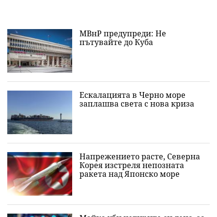
МВнР предупреди: Не
пътувайте до Куба
Ескалацията в Черно море
заплашва света с нова криза
Напрежението расте, Северна
Корея изстреля непозната
ракета над Японско море