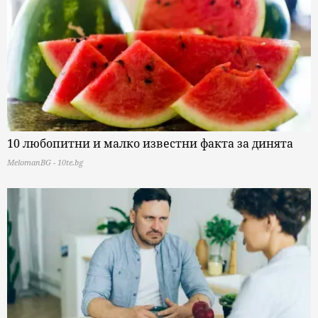
10 любопитни и малко известни факта за динята
MelomanBG - 10te.bg