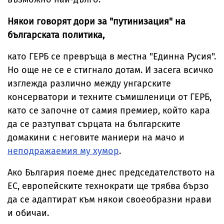
Някои говорят дори за "путинизация" на
българската политика,
като ГЕРБ се превръща в местна "Единна Русия".
Но още не се е стигнало дотам. И засега всичко
изглежда различно между унгарските
консерватори и техните съмишленици от ГЕРБ,
като се започне от самия премиер, който кара
да се разтупват сърцата на българските
домакини с неговите маниери на мачо и
неподражаемия му хумор
.
Ако България поеме днес председателството на
ЕС, европейските технократи ще трябва бързо
да се адаптират към някои своеобразни нрави
и обичаи.