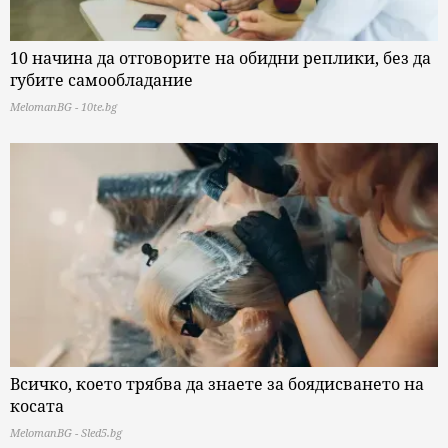
10 начина да отговорите на обидни реплики, без да
губите самообладание
MelomanBG - 10te.bg
Всичко, което трябва да знаете за боядисването на
косата
MelomanBG - Sled5.bg