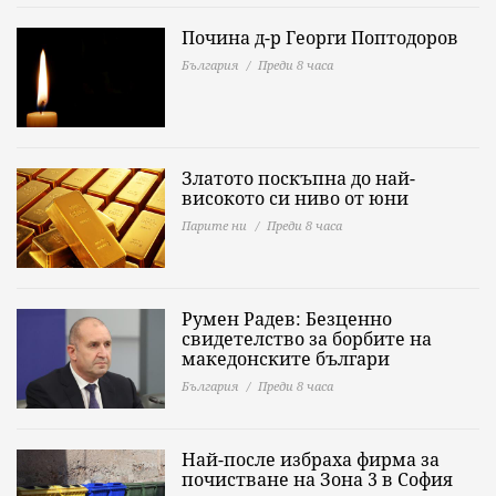
Почина д-р Георги Поптодоров
България
Преди 8 часа
Златото поскъпна до най-
високото си ниво от юни
Парите ни
Преди 8 часа
Румен Радев: Безценно
свидетелство за борбите на
македонските българи
България
Преди 8 часа
Най-после избраха фирма за
почистване на Зона 3 в София