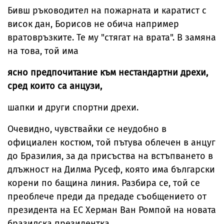
Бивш ръководител на пожарната и каратист с
висок дан, Борисов не обича например
вратовръзките. Те му "стягат на врата". В замяна
на това, той има
ясно предпочитание към нестандартни дрехи,
сред които са анцузи,
шапки и други спортни дрехи.
Очевидно, чувствайки се неудобно в
официален костюм, той пътува облечен в анцуг
до Бразилия, за да присъства на встъпването в
длъжност на Дилма Русеф, която има български
корени по бащина линия. Разбира се, той се
преоблече преди да предаде съобщението от
президента на ЕС Херман Ван Ромпой на новата
бразилска президентка.