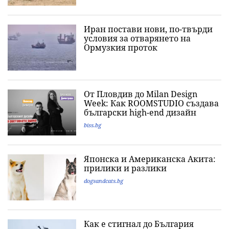
Иран постави нови, по-твърди
условия за отварянето на
Ормузкия проток
От Пловдив до Milan Design
Week: Как ROOMSTUDIO създава
български high-end дизайн
biss.bg
Японска и Американска Акита:
прилики и разлики
dogsandcats.bg
Как е стигнал до България