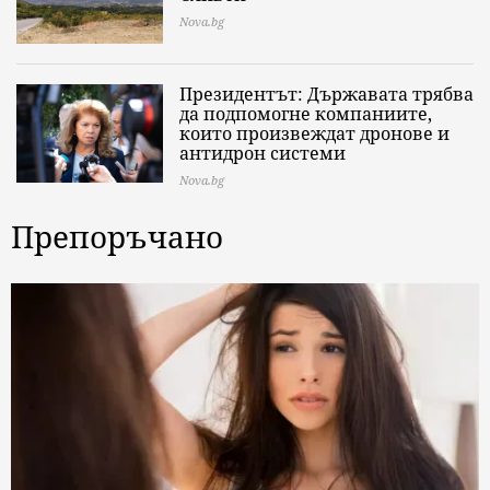
Nova.bg
Президентът: Държавата трябва
да подпомогне компаниите,
които произвеждат дронове и
антидрон системи
Nova.bg
Препоръчано