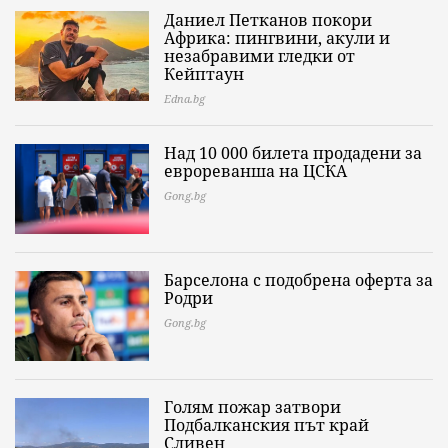
Даниел Петканов покори
Африка: пингвини, акули и
незабравими гледки от
Кейптаун
Edna.bg
Над 10 000 билета продадени за
еврореванша на ЦСКА
Gong.bg
Барселона с подобрена оферта за
Родри
Gong.bg
Голям пожар затвори
Подбалканския път край
Сливен