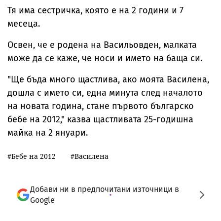
Тя има сестричка, която е на 2 години и 7
месеца.
Освен, че е родена на Васильовден, малката
може да се каже, че носи и името на баща си.
"Ще бъда много щастлива, ако моята Василена,
дошла с името си, една минута след началото
на новата година, стане първото българско
бебе на 2012," казва щастливата 25-годишна
майка на 2 януари.
Бебе на 2012
Василена
Добави ни в предпочитани източници в
Google