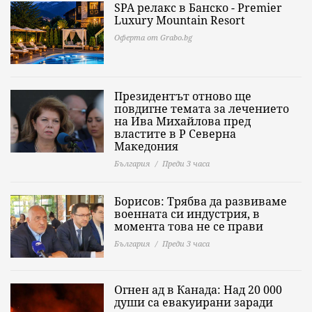
SPA релакс в Банско - Premier
Luxury Mountain Resort
Оферта от Grabo.bg
Президентът отново ще
повдигне темата за лечението
на Ива Михайлова пред
властите в Р Северна
Македония
България
Преди 3 часа
Борисов: Трябва да развиваме
военната си индустрия, в
момента това не се прави
България
Преди 3 часа
Огнен ад в Канада: Над 20 000
души са евакуирани заради