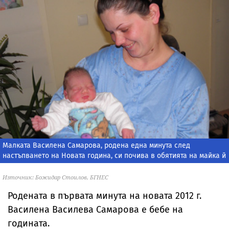
Малката Василена Самарова, родена една минута след
настъпването на Новата година, си почива в обятията на майка й
Източник: Божидар Стоилов, БГНЕС
Родената в първата минута на новата 2012 г.
Василена Василева Самарова е бебе на
годината.