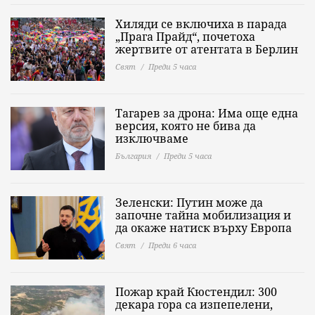
Хиляди се включиха в парада
„Прага Прайд“, почетоха
жертвите от атентата в Берлин
Свят
Преди 5 часа
Тагарев за дрона: Има още една
версия, която не бива да
изключваме
България
Преди 5 часа
Зеленски: Путин може да
започне тайна мобилизация и
да окаже натиск върху Европа
Свят
Преди 6 часа
Пожар край Кюстендил: 300
декара гора са изпепелени,