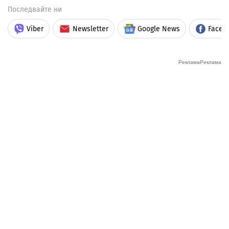
Последвайте ни
Viber
Newsletter
Google News
Faceb