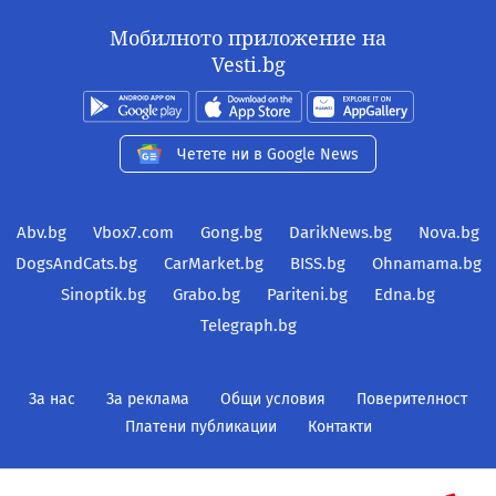
Мобилното приложение на
Vesti.bg
Четете ни в Google News
Abv.bg
Vbox7.com
Gong.bg
DarikNews.bg
Nova.bg
DogsAndCats.bg
CarMarket.bg
BISS.bg
Ohnamama.bg
Sinoptik.bg
Grabo.bg
Pariteni.bg
Edna.bg
Telegraph.bg
За нас
За реклама
Общи условия
Поверителност
Платени публикации
Контакти