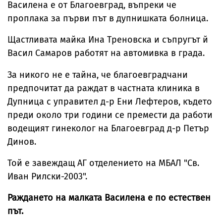
Василена е от Благоевград, въпреки че
проплака за първи път в дупнишката болница.
Щастливата майка Ина Треновска и съпругът й
Васил Самаров работят на автомивка в града.
За никого не е тайна, че благоевградчани
предпочитат да раждат в частната клиника в
Дупница с управител д-р Ени Лефтеров, където
преди около три години се премести да работи
водещият гинеколог на Благоевград д-р Петър
Динов.
Той е завеждащ АГ отделението на МБАЛ "Св.
Иван Рилски-2003".
Раждането на малката Василена е по естествен
път.