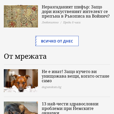
Неразгаданият шифър: Защо
дори изкуственият интелект се
препъна в Ръкописа на Войнич?
Любопитно
Преди 8 часа
ВСИЧКО ОТ ДНЕС
От мрежата
Не е инат! Защо кучето ви
унищожава вещи, когато остане
само
dogsandcats.bg
13 най-чести здравословни
проблеми при Немските
овчарки