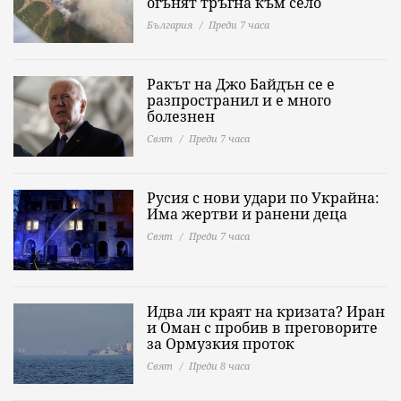
огънят тръгна към село
България
Преди 7 часа
Ракът на Джо Байдън се е
разпространил и е много
болезнен
Свят
Преди 7 часа
Русия с нови удари по Украйна:
Има жертви и ранени деца
Свят
Преди 7 часа
Идва ли краят на кризата? Иран
и Оман с пробив в преговорите
за Ормузкия проток
Свят
Преди 8 часа