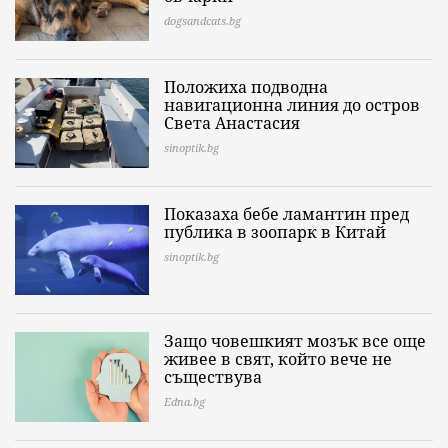
dogsandcats.bg
Положиха подводна
навигационна линия до остров
Света Анастасия
sinoptik.bg
Показаха бебе ламантин пред
публика в зоопарк в Китай
sinoptik.bg
Защо човешкият мозък все още
живее в свят, който вече не
съществува
Edna.bg