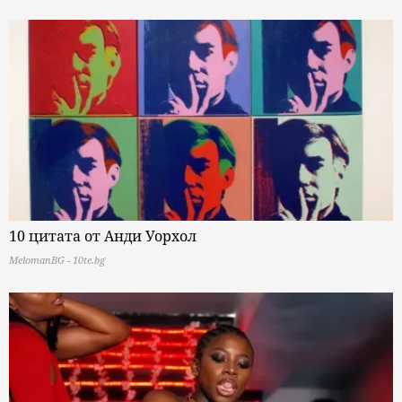
10 цитата от Анди Уорхол
MelomanBG - 10te.bg