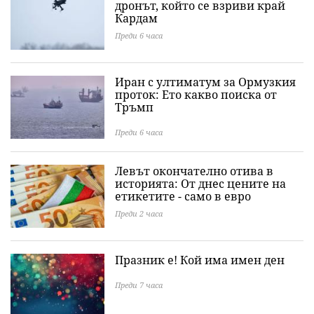
дронът, който се взриви край
Кардам
Преди 6 часа
Иран с ултиматум за Ормузкия
проток: Ето какво поиска от
Тръмп
Преди 6 часа
Левът окончателно отива в
историята: Oт днес цените на
етикетите - само в евро
Преди 2 часа
Празник е! Кой има имен ден
Преди 7 часа