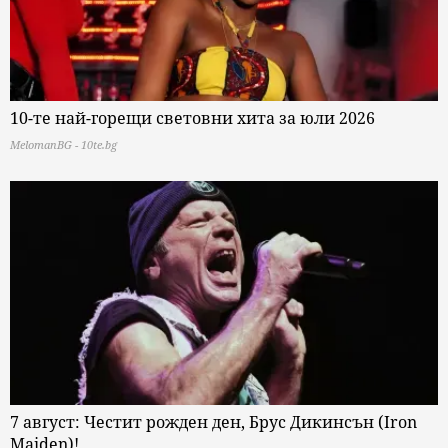
10-те най-горещи световни хита за юли 2026
MelomanBG - 10te.bg
7 август: Честит рожден ден, Брус Дикинсън (Iron
Maiden)!