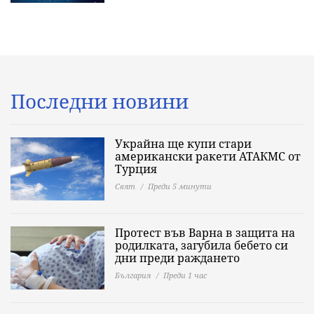
Последни новини
Украйна ще купи стари
американски ракети АТАКМС от
Турция
Свят
Преди 5 минути
Протест във Варна в защита на
родилката, загубила бебето си
дни преди раждането
България
Преди 1 час