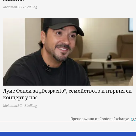
MelomanBG - Sled5.bg
Луис Фонси за „Despacito“, семейството и първия си
концерт у нас
MelomanBG - Sled5.bg
Препоръчано от Content Exchange