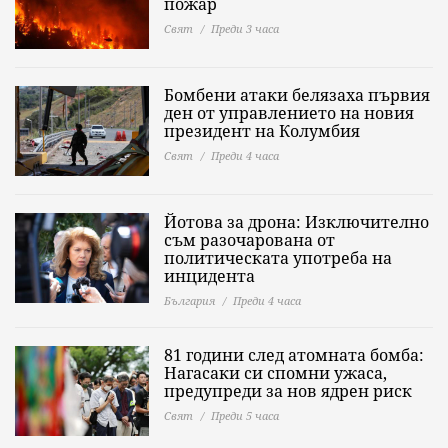
пожар
Свят
Преди 3 часа
Бомбени атаки белязаха първия
ден от управлението на новия
президент на Колумбия
Свят
Преди 4 часа
Йотова за дрона: Изключително
съм разочарована от
политическата употреба на
инцидента
България
Преди 4 часа
81 години след атомната бомба:
Нагасаки си спомни ужаса,
предупреди за нов ядрен риск
Свят
Преди 5 часа