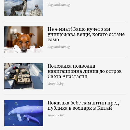
dogsandcats.bg
Не е инат! Защо кучето ви
унищожава вещи, когато остане
само
dogsandcats.bg
Положиха подводна
навигационна линия до остров
Света Анастасия
sinoptik.bg
Показаха бебе ламантин пред
публика в зоопарк в Китай
sinoptik.bg