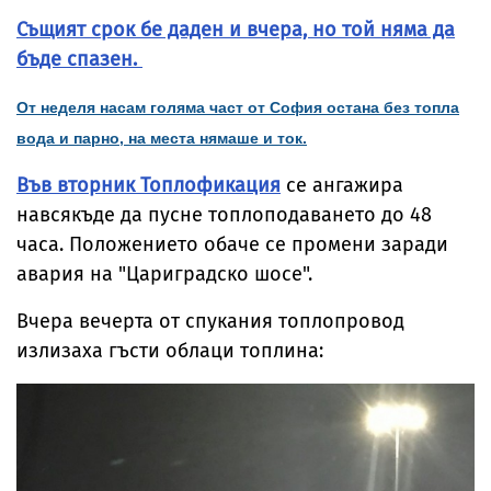
Същият срок бе даден и вчера, но той няма да
бъде спазен.
От неделя насам голяма част от София остана без топла
вода и парно, на места нямаше и ток.
Във вторник Топлофикация
се ангажира
навсякъде да пусне топлоподаването до 48
часа. Положението обаче се промени заради
авария на "Цариградско шосе".
Вчера вечерта от спукания топлопровод
излизаха гъсти облаци топлина: