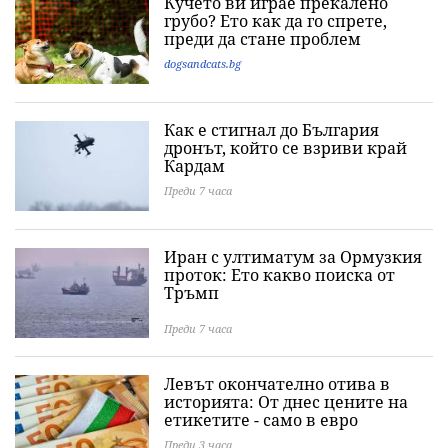
Кучето ви играе прекалено
грубо? Ето как да го спрете,
преди да стане проблем
dogsandcats.bg
Как е стигнал до България
дронът, който се взриви край
Кардам
Преди 7 часа
Иран с ултиматум за Ормузкия
проток: Ето какво поиска от
Тръмп
Преди 7 часа
Левът окончателно отива в
историята: Oт днес цените на
етикетите - само в евро
Преди 3 часа