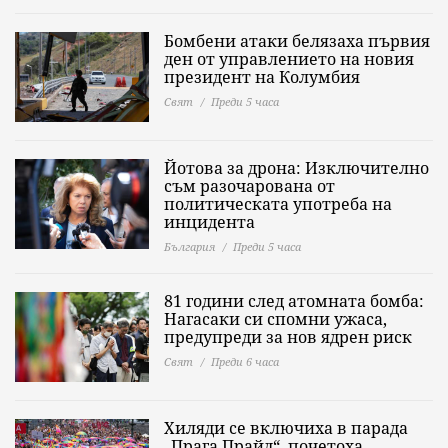
Бомбени атаки белязаха първия
ден от управлението на новия
президент на Колумбия
Свят
Преди 5 часа
Йотова за дрона: Изключително
съм разочарована от
политическата употреба на
инцидента
България
Преди 5 часа
81 години след атомната бомба:
Нагасаки си спомни ужаса,
предупреди за нов ядрен риск
Свят
Преди 6 часа
Хиляди се включиха в парада
„Прага Прайд“, почетоха