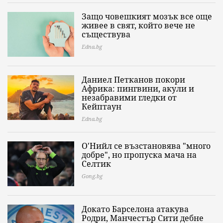
Защо човешкият мозък все още
живее в свят, който вече не
съществува
Edna.bg
Даниел Петканов покори
Африка: пингвини, акули и
незабравими гледки от
Кейптаун
Edna.bg
О'Нийл се възстановява "много
добре", но пропуска мача на
Селтик
Gong.bg
Докато Барселона атакува
Родри, Манчестър Сити дебне