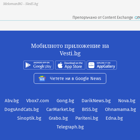
MelomanBG - Sled5.bg
Препоръчано от Content Exchange
Мобилното приложение на
Vesti.bg
Четете ни в Google News
Abv.bg
Vbox7.com
Gong.bg
DarikNews.bg
Nova.bg
DogsAndCats.bg
CarMarket.bg
BISS.bg
Ohnamama.bg
Sinoptik.bg
Grabo.bg
Pariteni.bg
Edna.bg
Telegraph.bg