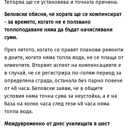
Тепърва ще се установява и точната причина.
Беловски обясни, че хората ще се компенсират
- за времето, когато не е ползвано
топлоподаване няма да бъдат начислявани
суми.
През лятото, когато се правят планови ремонти
в дните, когато няма топла вода, не се плаща от
клиентите. Вторият аспект на компенсациите е
в случай, че се регистрира по-голям период за
определена сграда, останала без парно повече
от 48 часа. Беловски заяви, че в общите
условия няма точна сума за неустойка, а е на
база на колко часа след тези 48 часа няма
топла вода.
Междувременно от днес училищата в шест