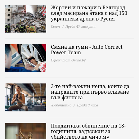
Жертви и пожари в Белгород
след масирана атака с над 150
украински дрона в Русия
Свят
Преди 47 минути
Смяна на гуми - Auto Correct
Power Теаm
Оферта от Grabo.bg
3-те най-важни неща, които да
направите при първо влизане
във фитнеса
Любопитно
Преди 3 часа
Повдигнаха обвинение на 18-
годишния, задържан за
убийството на чичо му