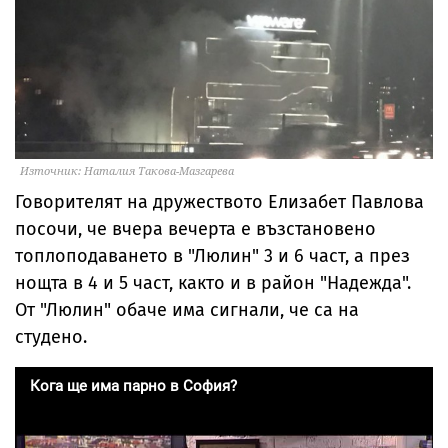
Източник: Наталия Такова-Мазгарева
Говорителят на дружеството Елизабет Павлова
посочи, че вчера вечерта е възстановено
топлоподаването в "Люлин" 3 и 6 част, а през
нощта в 4 и 5 част, както и в район "Надежда".
От "Люлин" обаче има сигнали, че са на
студено.