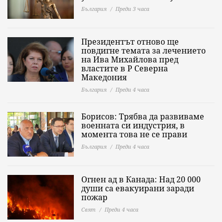
България
Преди 3 часа
Президентът отново ще
повдигне темата за лечението
на Ива Михайлова пред
властите в Р Северна
Македония
България
Преди 4 часа
Борисов: Трябва да развиваме
военната си индустрия, в
момента това не се прави
България
Преди 4 часа
Огнен ад в Канада: Над 20 000
души са евакуирани заради
пожар
Свят
Преди 4 часа