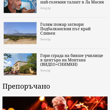
най-големия талант в Ла Масия
Gong.bg
Голям пожар затвори
Подбалканския път край
Сливен
Nova.bg
Гори сграда на бивше училище
в центъра на Монтана
(ВИДЕО+СНИМКИ)
Nova.bg
Препоръчано