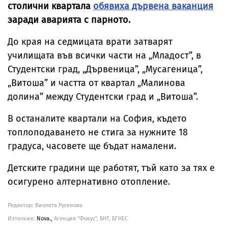
столични квартала
обявиха дървена ваканция
заради аварията с парното.
До края на седмицата врати затварят
училищата във всички части на „Младост”, в
Студентски град, „Дървеница”, „Мусагеница”,
„Витоша” и частта от квартал „Малинова
долина” между Студентски град и „Витоша”.
В останалите квартали на София, където
топлоподаването не стига за нужните 18
градуса, часовете ще бъдат намалени.
Детските градини ще работят, тъй като за тях е
осигурено алтернативно отопление.
Редактор: Виолета Русенова
Източник:
Nova.,
Агенция "Фокус", БНТ, БГНЕС