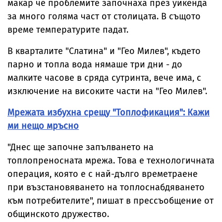
макар че проблемите започнаха през уикенда
за много голяма част от столицата. В същото
време температурите падат.
В кварталите "Слатина" и "Гео Милев", където
парно и топла вода нямаше три дни - до
малките часове в сряда сутринта, вече има, с
изключение на високите части на "Гео Милев".
Мрежата избухна срещу "Топлофикация": Кажи
ми нещо мръсно
"Днес ще започне запълването на
топлопреносната мрежа. Това е технологичната
операция, която е с най-дълго времетраене
при възстановяването на топлоснабдяването
към потребителите", пишат в прессъобщение от
общинското дружество.