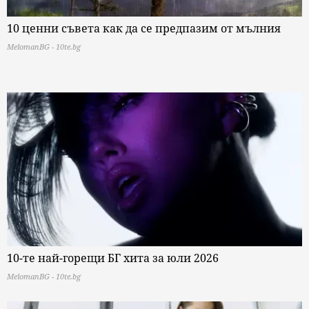
10 ценни съвета как да се предпазим от мълния
MelomanBG - 10te.bg
10-те най-горещи БГ хита за юли 2026
MelomanBG - 10te.bg