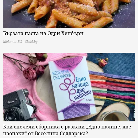
Бързата паста на Одри Хепбърн
MelomanBG - Sled5.bg
Кой спечели сборника с разкази „Едно налице, две
наопаки“ от Веселина Седларска?