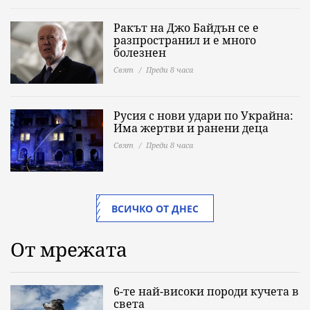
Ракът на Джо Байдън се е
разпространил и е много
болезнен
Свят
Преди 8 часа
Русия с нови удари по Украйна:
Има жертви и ранени деца
Свят
Преди 8 часа
ВСИЧКО ОТ ДНЕС
От мрежата
6-те най-високи породи кучета в
света