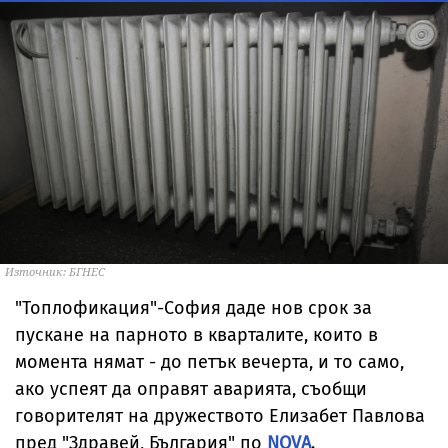
Източник: БГНЕС
"Топлофикация"-София даде нов срок за
пускане на парното в кварталите, които в
момента нямат - до пeтък вечерта, и то само,
ако успеят да оправят аварията, съобщи
говорителят на дружеството Елизабет Павлова
пред "Здравей, България" по
NOVA
.