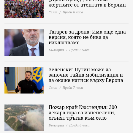
жертвите от атентата в Берлин
Свят
Преди 6 часа
Тагарев за дрона: Има още една
версия, която не бива да
изключваме
България
Преди 6 часа
Зеленски: Путин може да
започне тайна мобилизация и
да окаже натиск върху Европа
Свят
Преди 7 часа
Пожар край Кюстендил: 300
декара гора са изпепелени,
огънят тръгна към село
България
Преди 8 часа