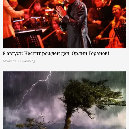
8 август: Честит рожден ден, Орлин Горанов!
MelomanBG - Sled5.bg