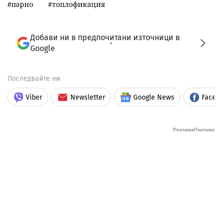
парно
топлофикация
Добави ни в предпочитани източници в
Google
Последвайте ни
Viber
Newsletter
Google News
Faceb