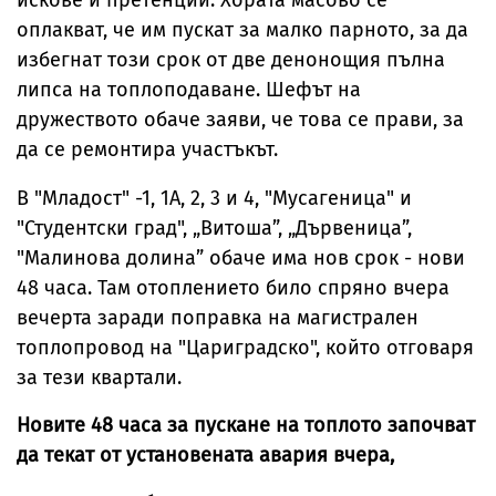
искове и претенции. Хората масово се
оплакват, че им пускат за малко парното, за да
избегнат този срок от две денонощия пълна
липса на топлоподаване. Шефът на
дружеството обаче заяви, че това се прави, за
да се ремонтира участъкът.
В "Младост" -1, 1А, 2, 3 и 4, "Мусагеница" и
"Студентски град", „Витоша”, „Дървеница”,
"Малинова долина” обаче има нов срок - нови
48 часа. Там отоплението било спряно вчера
вечерта заради поправка на магистрален
топлопровод на "Цариградско", който отговаря
за тези квартали.
Новите 48 часа за пускане на топлото започват
да текат от установената авария вчера,