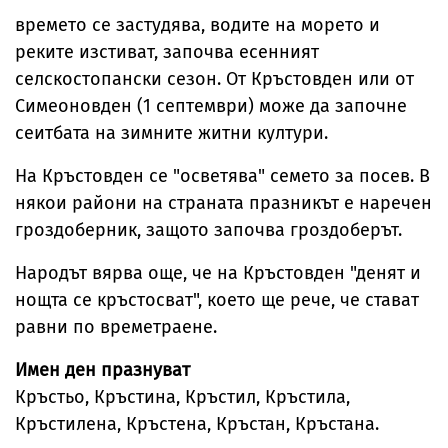
времето се застудява, водите на морето и
реките изстиват, започва есенният
селскостопански сезон. От Кръстовден или от
Симеоновден (1 септември) може да започне
сеитбата на зимните житни култури.
На Кръстовден се "осветява" семето за посев. В
някои райони на страната празникът е наречен
гроздоберник, защото започва гроздоберът.
Народът вярва още, че на Кръстовден "денят и
нощта се кръстосват", което ще рече, че стават
равни по времетраене.
Имен ден празнуват
Кръстьо, Кръстина, Кръстил, Кръстила,
Кръстилена, Кръстена, Кръстан, Кръстана.