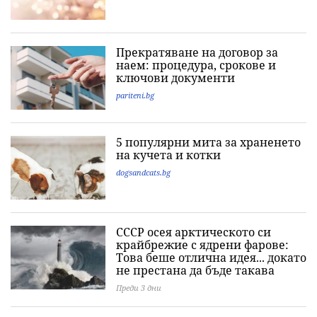
Прекратяване на договор за
наем: процедура, срокове и
ключови документи
pariteni.bg
5 популярни мита за храненето
на кучета и котки
dogsandcats.bg
СССР осея арктическото си
крайбрежие с ядрени фарове:
Това беше отлична идея... докато
не престана да бъде такава
Преди 3 дни