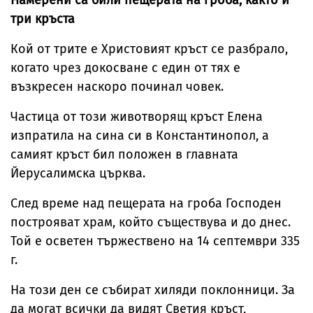
Намерени са били пещерата на гроба, както и
три кръста
Кой от трите е Христовият кръст се разбрало,
когато чрез докосване с един от тях е
възкресен наскоро починал човек.
Частица от този животворящ кръст Елена
изпратила на сина си в Константинопол, а
самият кръст бил положен в главната
Йерусалимска църква.
След време над пещерата на гроба Господен
построяват храм, който съществува и до днес.
Той е осветен тържествено на 14 септември 335
г.
На този ден се събират хиляди поклонници. За
да могат всички да видят Светия кръст,