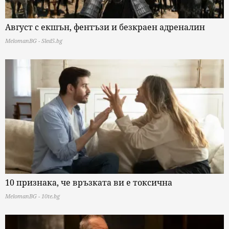
Август с екшън, фентъзи и безкраен адреналин
MelomanBG - Sled5.bg
10 признака, че връзката ви е токсична
MelomanBG - 10te.bg