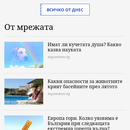
ВСИЧКО ОТ ДНЕС
От мрежата
Имат ли кучетата душа? Какво
казва науката
dogsandcats.bg
Какви опасности за животните
крият басейните през лятото
dogsandcats.bg
Европа гори. Колко уязвима е
България при следващата
екстремна гореща вълна?