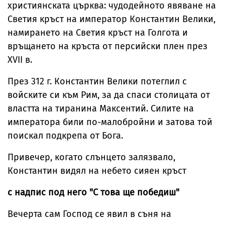
християнската църква: чудодейното явяване на
Светия кръст на император Константин Велики,
намирането на Светия кръст на Голгота и
връщането на кръста от персийски плен през
XVII в.
През 312 г. Константин Велики потеглил с
войските си към Рим, за да спаси столицата от
властта на тиранина Максентий. Силите на
императора били по-малобройни и затова той
поискал подкрепа от Бога.
Привечер, когато слънцето залязвало,
Константин видял на небето сияен кръст
с надпис под него "С това ще победиш"
Вечерта сам Господ се явил в съня на