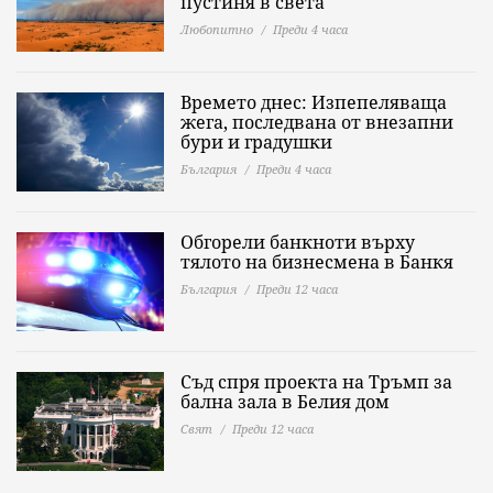
пустиня в света
Любопитно
Преди 4 часа
Времето днес: Изпепеляваща
жега, последвана от внезапни
бури и градушки
България
Преди 4 часа
Обгорели банкноти върху
тялото на бизнесмена в Банкя
България
Преди 12 часа
Съд спря проекта на Тръмп за
бална зала в Белия дом
Свят
Преди 12 часа