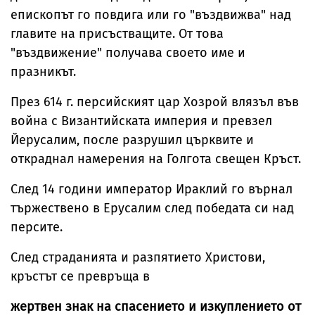
епископът го повдига или го "въздвижва" над
главите на присъстващите. От това
"въздвижение" получава своето име и
празникът.
През 614 г. персийският цар Хозрой влязъл във
война с Византийската империя и превзел
Йерусалим, после разрушил църквите и
откраднал намерения на Голгота свещен Кръст.
След 14 години император Ираклий го върнал
тържествено в Ерусалим след победата си над
персите.
След страданията и разпятието Христови,
кръстът се превръща в
жертвен знак на спасението и изкуплението от