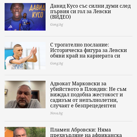
Давид Кусо със силни думи след
първия си гол за Левски
(ВИДЕО)
Gong.bg
С трогателно послание:
Историческа фигура за Левски
обяви край на кариерата си
Gong.bg
Адвокат Марковски за
убийството в Пловдив: Не съм
виждал подобна жестокост и
садизъм от непълнолетни,
случаят е безпрецедентен
Nova.bg
Пламен Абровски: Няма
прехвърляне на африканска