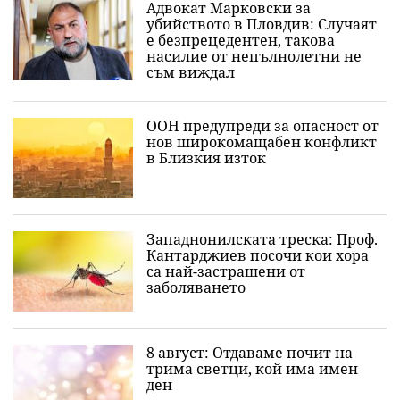
Адвокат Марковски за
убийството в Пловдив: Случаят
е безпрецедентен, такова
насилие от непълнолетни не
съм виждал
ООН предупреди за опасност от
нов широкомащабен конфликт
в Близкия изток
Западнонилската треска: Проф.
Кантарджиев посочи кои хора
са най-застрашени от
заболяването
8 август: Отдаваме почит на
трима светци, кой има имен
ден