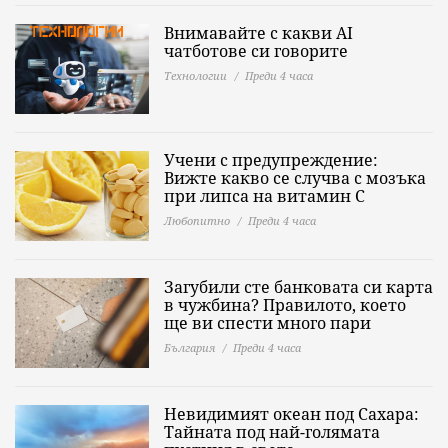
Внимавайте с какви AI
чатботове си говорите
Технологии
Преди 4 часа
Учени с предупреждение:
Вижте какво се случва с мозъка
при липса на витамин C
Любопитно
Преди 4 часа
Загубили сте банковата си карта
в чужбина? Правилото, което
ще ви спести много пари
България
Преди 4 часа
Невидимият океан под Сахара:
Тайната под най-голямата