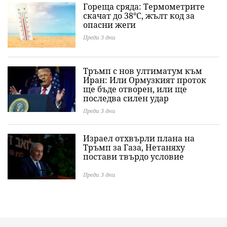
Гореща сряда: Термометрите
скачат до 38°C, жълт код за
опасни жеги
Преди 3 дни
Тръмп с нов ултиматум към
Иран: Или Ормузкият проток
ще бъде отворен, или ще
последва силен удар
Преди 3 дни
Израел отхвърли плана на
Тръмп за Газа, Нетаняху
постави твърдо условие
Преди 3 дни