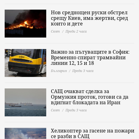
Нов среднощен руски обстрел
срещу Киев, има жертви, сред
които и дете
Свят
Преди 2 часа
Важно за пътуващите в София:
Временно спират трамвайни
линии 12, 15 и 18
България
Преди 3 часа
САЩ очакват сделка за
Ормузкия проток, готови са да
вдигнат блокадата на Иран
Свят
Преди 3 часа
Хеликоптер за гасене на пожари
се разби в САЩ