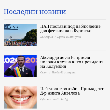
Последни новини
НАП постави под наблюдение
два фестивала в Бургаско
България
Преди 16 минути
Абелардо де ла Есприеля
положи клетва като президент
на Колумбия
Свят
Преди 46 минути
Избелване за зъби - Примадент
Д-р Анита Ангелова
Оферта от Grabo.bg