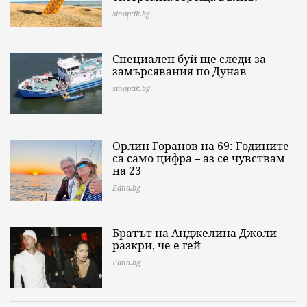
sinoptik.bg
Специален буй ще следи за
замърсявания по Дунав
sinoptik.bg
Орлин Горанов на 69: Годините
са само цифра – аз се чувствам
на 23
Edna.bg
Братът на Анджелина Джоли
разкри, че е гей
Edna.bg