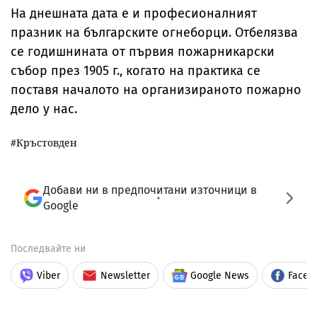
На днешната дата е и професионалният
празник на българските огнеборци. Отбелязва
се годишнината от първия пожарникарски
събор през 1905 г., когато на практика се
поставя началото на организираното пожарно
дело у нас.
Кръстовден
Добави ни в предпочитани източници в
Google
Последвайте ни
Viber
Newsletter
Google News
Faceb