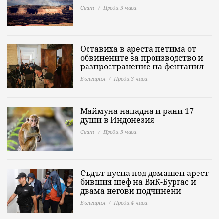
Свят
Преди 3 часа
Оставиха в ареста петима от
обвинените за производство и
разпространение на фентанил
България
Преди 3 часа
Маймуна нападна и рани 17
души в Индонезия
Свят
Преди 3 часа
Съдът пусна под домашен арест
бившия шеф на ВиК-Бургас и
двама негови подчинени
България
Преди 4 часа