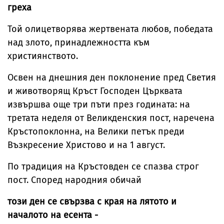
греха
Той олицетворява жертвената любов, победата
над злото, принадлежността към
християнството.
Освен на днешния ден поклонение пред Светия
и животворящ Кръст Господен Църквата
извършва още три пъти през годината: на
третата неделя от Великденския пост, наречена
Кръстопоклонна, на Велики петък преди
Възкресение Христово и на 1 август.
По традиция на Кръстовден се спазва строг
пост. Според народния обичай
този ден се свързва с края на лятото и
началото на есента -