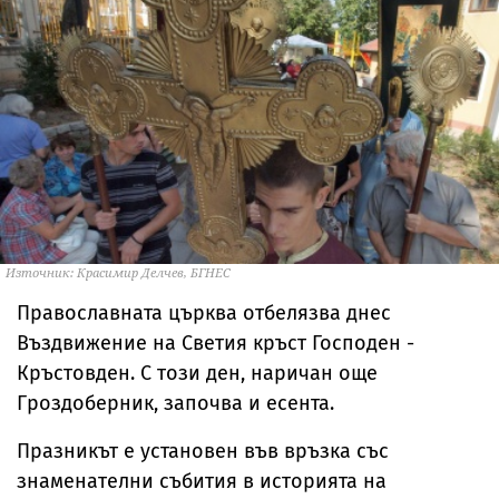
Източник: Красимир Делчев, БГНЕС
Православната църква отбелязва днес
Въздвижение на Светия кръст Господен -
Кръстовден. С този ден, наричан още
Гроздоберник, започва и есента.
Празникът е установен във връзка със
знаменателни събития в историята на