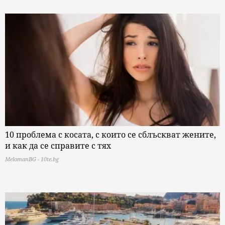
10 проблема с косата, с които се сблъскват жените,
и как да се справите с тях
MelomanBG - 10te.bg