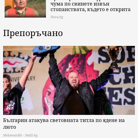
чума по свинете извън
стопанствата, където е открита
Nova.bg
Препоръчано
Българин атакува световната титла по ядене на
люто
MelomanBG - Sled5.bg