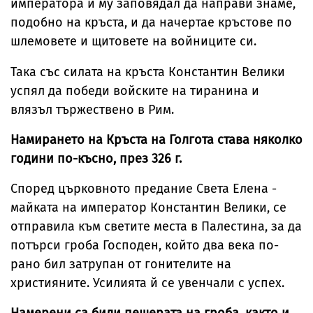
императора и му заповядал да направи знаме,
подобно на кръста, и да начертае кръстове по
шлемовете и щитовете на войниците си.
Така със силата на кръста Константин Велики
успял да победи войските на тиранина и
влязъл тържествено в Рим.
Намирането на Кръста на Голгота става няколко
години по-късно, през 326 г.
Според църковното предание Света Елена -
майката на император Константин Велики, се
отправила към светите места в Палестина, за да
потърси гроба Господен, който два века по-
рано бил затрупан от гонителите на
християните. Усилията й се увенчали с успех.