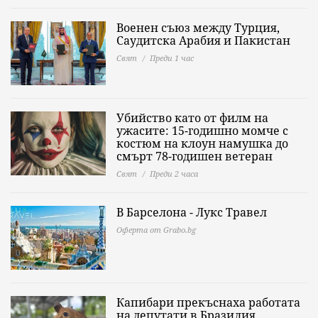
Военен съюз между Турция,
Саудитска Арабия и Пакистан
Свят
Преди 1 час
Убийство като от филм на
ужасите: 15-годишно момче с
костюм на клоун намушка до
смърт 78-годишен ветеран
Свят
Преди 2 часа
В Барселона - Лукс Травел
Оферта от Grabo.bg
Капибари прекъснаха работата
на депутати в Бразилия