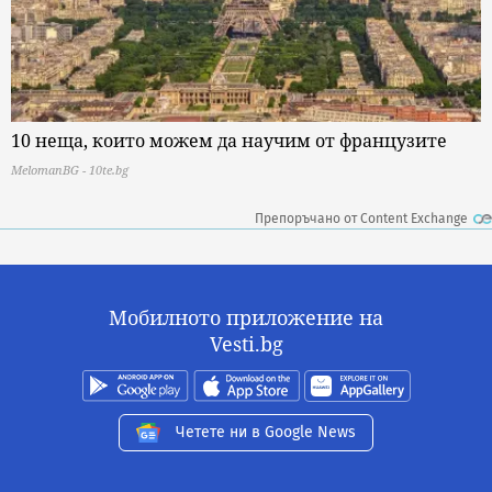
10 неща, които можем да научим от французите
MelomanBG - 10te.bg
Препоръчано от Content Exchange
Мобилното приложение на
Vesti.bg
Четете ни в Google News