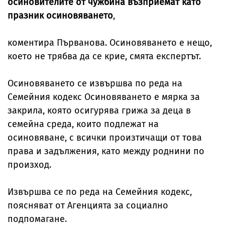
осиновителите от чужбина възприемат като
празник осиновяването
,
коментира Първанова. Осиновяването е нещо,
което не трябва да се крие, смята експертът.
Осиновяването се извършва по реда на
Семейния кодекс Осиновяването е мярка за
закрила, която осигурява грижа за деца в
семейна среда, които подлежат на
осиновяване, с всички произтичащи от това
права и задължения, като между роднини по
произход.
Извършва се по реда на Семейния кодекс,
поясняват от Агенцията за социално
подпомагане.