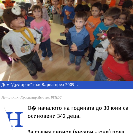
Дом "Другарче" във Варна през 2009 г.
Източник: Красимир Делчев, БГНЕС
н
О�
началото на годината до 30 юни са
осиновени 342 деца.
За същия период (януари - юни) през