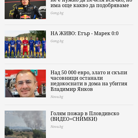
има още какво да подобряваме
Gong.bg
НА ЖИВО: Етър - Марек 0:0
Gong.bg
Над 50 000 евро, злато и скъпи
часовници останали
недокоснати в дома на убития
Владимир Янков
Nova.bg
Голям пожар в Пловдивско
(ВИДЕО+СНИМКИ)
Nova.bg