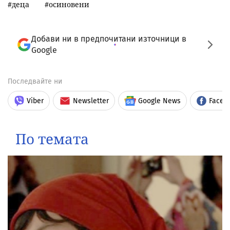
деца
осиновени
Добави ни в предпочитани източници в
Google
Последвайте ни
Viber
Newsletter
Google News
Faceb
По темата