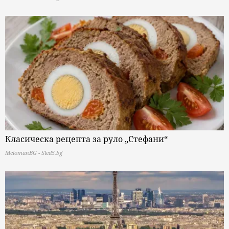
Класическа рецепта за руло „Стефани“
MelomanBG - Sled5.bg