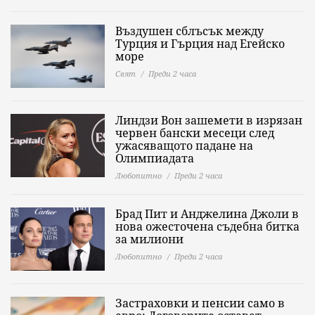
Въздушен сблъсък между
Турция и Гърция над Егейско
море
Свят
Преди 2 часа
Линдзи Вон зашемети в изрязан
червен бански месеци след
ужасяващото падане на
Олимпиадата
Любопитно
Преди 2 часа
Брад Пит и Анджелина Джоли в
нова ожесточена съдебна битка
за милиони
Любопитно
Преди 2 часа
Застраховки и пенсии само в