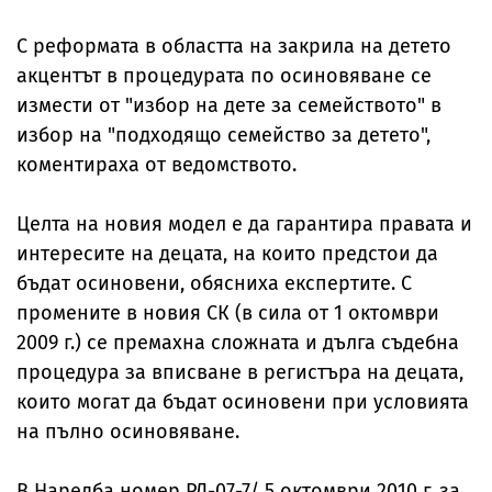
С реформата в областта на закрила на детето
акцентът в процедурата по осиновяване се
измести от "избор на дете за семейството" в
избор на "подходящо семейство за детето",
коментираха от ведомството.
Целта на новия модел е да гарантира правата и
интересите на децата, на които предстои да
бъдат осиновени, обясниха експертите. С
промените в новия СК (в сила от 1 октомври
2009 г.) се премахна сложната и дълга съдебна
процедура за вписване в регистъра на децата,
които могат да бъдат осиновени при условията
на пълно осиновяване.
В Наредба номер РД-07-7/ 5 октомври 2010 г. за