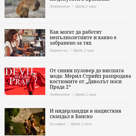
Любопитно
Преди 2 часа
Как могат да работят
непълнолетните и какво е
забранено за тях
Парите ни
Преди 2 часа
От синия пуловер до висшата
мода: Мерил Стрийп разпродава
костюмите от „Дяволът носи
Прада 2“
Любопитно
Преди 2 часа
И нидерландци в нацисткия
скандал в Банско
България
Преди 2 часа