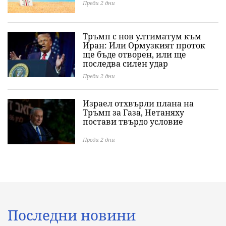
Преди 2 дни
Тръмп с нов ултиматум към
Иран: Или Ормузкият проток
ще бъде отворен, или ще
последва силен удар
Преди 2 дни
Израел отхвърли плана на
Тръмп за Газа, Нетаняху
постави твърдо условие
Преди 2 дни
Последни новини