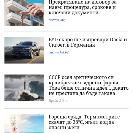
Прекратяване на договор за
наем: процедура, срокове и
ключови документи
pariteni.bg
BYD скоро ще изпревари Dacia и
Citroеn в Германия
carmarket.bg
СССР осея арктическото си
крайбрежие с ядрени фарове:
Това беше отлична идея... докато
не престана да бъде такава
Преди 2 дни
Гореща сряда: Термометрите
скачат до 38°C, жълт код за
опасни жеги