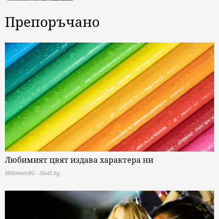
Препоръчано
Любимият цвят издава характера ни
MelomanBG - Sled5.bg