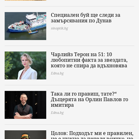
Специален буй ще следи за
замърсявания по Дунав
sinoptik.bg
Чарлийз Терон на 51: 10
любопитни факта за звездата,
която не спира да вдъхновява
Edna.bg
Така ли го правиш, тате?“
Дъщерята на Орлин Павлов го
имитира
Edna.bg
Цолов: Подходът ми е правилен,
не е нужно да печеля всичко, но