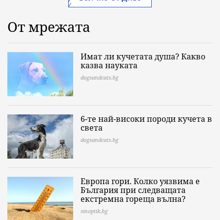
От мрежата
Имат ли кучетата душа? Какво
казва науката
dogsandcats.bg
6-те най-високи породи кучета в
света
dogsandcats.bg
Европа гори. Колко уязвима е
България при следващата
екстремна гореща вълна?
sinoptik.bg