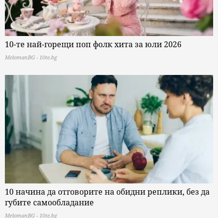
10-те най-горещи поп фолк хита за юли 2026
MelomanBG - 10te.bg
10 начина да отговорите на обидни реплики, без да
губите самообладание
MelomanBG - 10te.bg