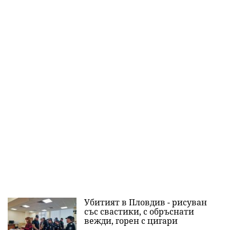
Убитият в Пловдив - рисуван
със свастики, с обръснати
вежди, горен с цигари