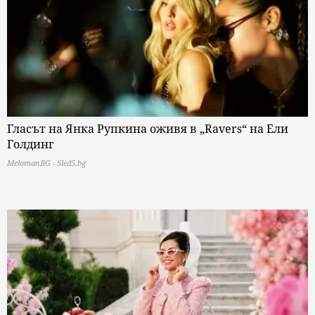
Гласът на Янка Рупкина оживя в „Ravers“ на Ели
Голдинг
MelomanBG - Sled5.bg