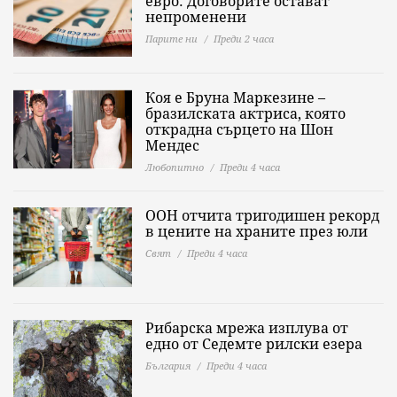
евро: Договорите остават
непроменени
Парите ни
Преди 2 часа
Коя е Бруна Маркезине –
бразилската актриса, която
открадна сърцето на Шон
Мендес
Любопитно
Преди 4 часа
ООН отчита тригодишен рекорд
в цените на храните през юли
Свят
Преди 4 часа
Рибарска мрежа изплува от
едно от Седемте рилски езера
България
Преди 4 часа