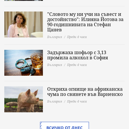
"Словото му ни учи на съвест и
достойнство": Илияна Йотова за
90-годишнината на Стефан
Цанев
България
Преди 4 часа
Задържаха шофьор с 3,13
промила алкохол в София
България
Преди 4 часа
Откриха огнище на африканска
чума по свинете във Варненско
България
Преди 4 часа
ВСИЧКО ОТ ДНЕС