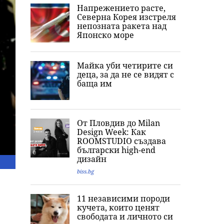
Напрежението расте,
Северна Корея изстреля
непозната ракета над
Японско море
Майка уби четирите си
деца, за да не се видят с
баща им
От Пловдив до Milan
Design Week: Как
ROOMSTUDIO създава
български high-end
дизайн
biss.bg
11 независими породи
кучета, които ценят
свободата и личното си