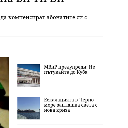
да компенсират абонатите си с
МВнР предупреди: Не
пътувайте до Куба
Ескалацията в Черно
море заплашва света с
нова криза