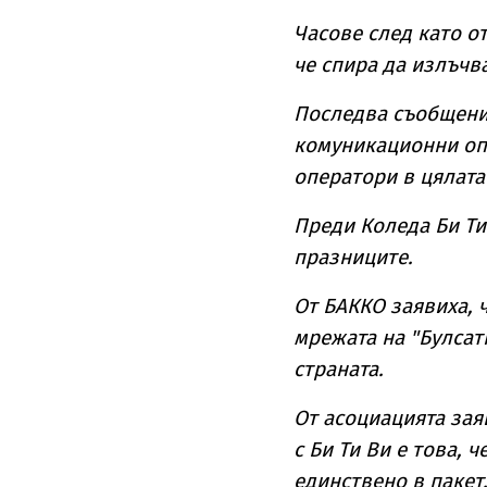
Часове след като о
че спира да излъчва
Последва съобщение
комуникационни опе
оператори в цялата
Преди Коледа Би Ти
празниците.
От БАККО заявиха, 
мрежата на "Булсат
страната.
От асоциацията зая
с Би Ти Ви е това, 
единствено в пакет,