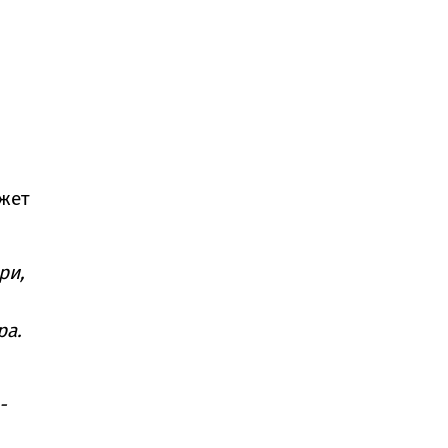
джет
ри,
ра.
-