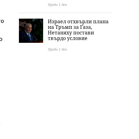
Преди 1 ден
то
Израел отхвърли плана
на Тръмп за Газа,
Нетаняху постави
твърдо условие
о
Преди 1 ден
т