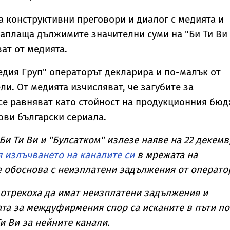
а конструктивни преговори и диалог с медията и
аплаща дължимите значителни суми на "Би Ти Ви
ат от медията.
едия Груп" операторът декларира и по-малък от
ли. От медията изчисляват, че загубите за
се равняват като стойност на продукционния бю
ови български сериала.
и Ти Ви и "Булсатком" излезе наяве на 22 декемв
я излъчването на каналите си
в мрежата на
се обоснова с неизплатени задължения от операто
 отрекоха да имат неизплатени задължения и
ата за междуфирмения спор са исканите в пъти по
и Ви за нейните канали.