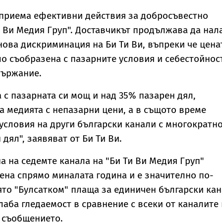
дприема ефективни действия за добросъвестно
и Ви Медия Груп". Доставчикът продължава да нал
ова дискриминация на Би Ти Ви, въпреки че цена
ло съобразена с пазарните условия и себестойнос
държание.
 с пазарната си мощ и над 35% пазарен дял,
а медията с непазарни цени, а в същото време
условия на други български канали с многократн
дял", заявяват от Би Ти Ви.
а на седемте канала на "Би Ти Ви Медия Груп"
ена спрямо миналата година и е значително по-
оято "Булсатком" плаща за единичен български ка
лаба гледаемост в сравнение с всеки от каналите
в съобщението.