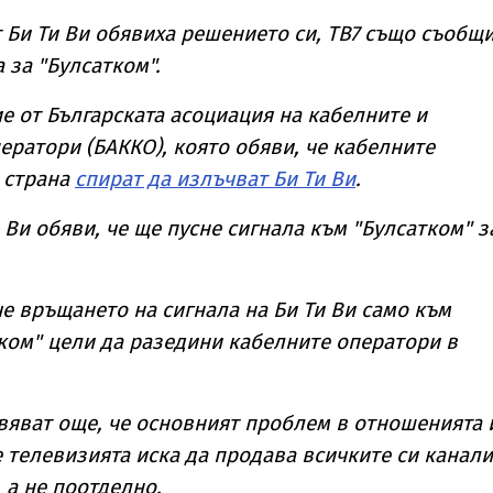
т Би Ти Ви обявиха решението си, ТВ7 също съобщи
 за "Булсатком".
 от Българската асоциация на кабелните и
ратори (БАККО), която обяви, че кабелните
 страна
спират да излъчват Би Ти Ви
.
 Ви обяви, че ще пусне сигнала към "Булсатком" з
че връщането на сигнала на Би Ти Ви само към
ком" цели да разедини кабелните оператори в
вяват още, че основният проблем в отношенията 
че телевизията иска да продава всичките си канали
 а не поотделно.