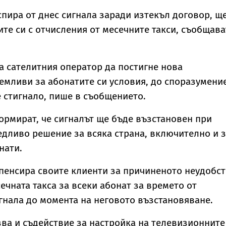
спира от днес сигнала заради изтекъл договор, щ
те си с отчисления от месечните такси, съобщава
а сателитния оператор да постигне нова
емливи за абонатите си условия, до споразумени
е стигнало, пише в съобщението.
рмират, че сигналът ще бъде възстановен при
едливо решение за всяка страна, включително и 
нати.
пенсира своите клиенти за причиненото неудобс
ечната такса за всеки абонат за времето от
гнала до момента на неговото възстановяване.
ва и съдействие за настройка на телевизионните