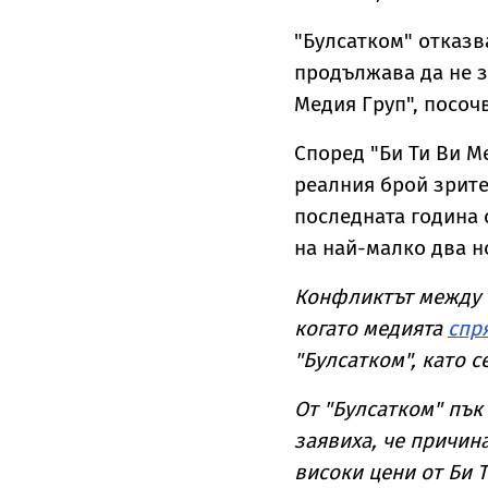
"Булсатком" отказв
продължава да не з
Медия Груп", посочв
Според "Би Ти Ви М
реалния брой зрите
последната година 
на най-малко два н
Конфликтът между Б
когато
медията
спр
"Булсатком", като 
От "Булсатком" пък
заявиха, че причин
високи цени от Би Т