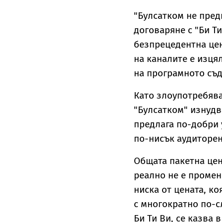
"Булсатком не пре
договаряне с "Би Т
безпрецедентна цен
на каналите е изця
на програмното съ
Като злоупотребява
"Булсатком" изнудв
предлага по-добри 
по-нисък аудиторен 
Общата пакетна цен
реално не е промен
ниска от цената, к
с многократно по-с
Би Ти Ви, се казва 