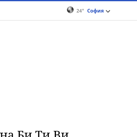
24°
София
на Би Ти Ви