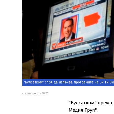
"Булсатком" спря да излъчва програмите на Би Ти Ви
Източник: БГНЕС
"Булсатком" преуст
Медия Груп".