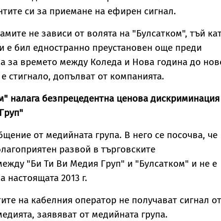
тите си за приемане на ефирен сигнал.
амите не зависи от волята на "Булсатком", тъй ка
Ви е бил едностранно преустановен още преди
 а за времето между Коледа и Нова година до нов
 е стигнало, допълват от компанията.
ом" налага безпрецедентна ценова дискриминация
 Груп"
бщение от медийната група. В него се посочва, че
лагоприятен развой в търговските
жду "Би Ти Ви Медия Груп" и "Булсатком" и не е
 настоящата 2013 г.
ите на кабелния оператор не получават сигнал о
медията, заявяват от медийната група.