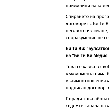
приемници на клиен
Спирането на прогр
договорът с Би Ти 
неговото изтичане,
споразумение не се
Би Ти Ви: "Булсатк
на "Би Ти Ви Медия
Това се казва в съо
към момента няма б
взаимоотношения ме
подписан договор за
Поради това абонат
седемте канала на 