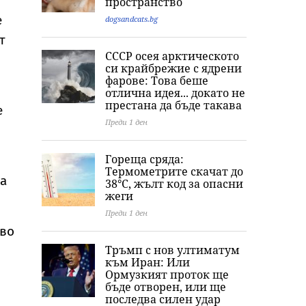
пространство
е
dogsandcats.bg
т
СССР осея арктическото
си крайбрежие с ядрени
фарове: Това беше
отлична идея... докато не
престана да бъде такава
е
Преди 1 ден
Гореща сряда:
Термометрите скачат до
за
38°C, жълт код за опасни
жеги
Преди 1 ден
тво
Тръмп с нов ултиматум
към Иран: Или
Ормузкият проток ще
бъде отворен, или ще
последва силен удар