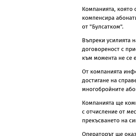
Компанията, която 
компенсира абонати
от "Булсатком".
Въпреки усилията н
договореност с при
към момента не се 
От компанията инфо
достигане на справ
многобройните або
Компанията ще ком
с отчисление от мес
прекъсването на си
Операторът ще оказ