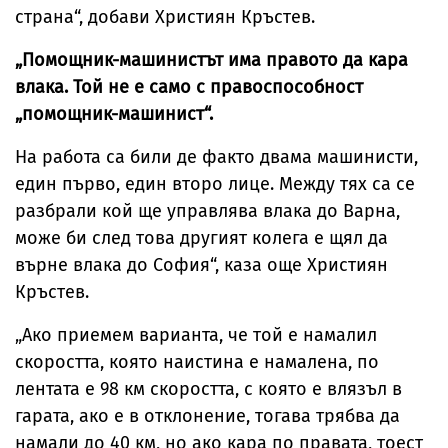
страна“, добави Християн Кръстев.
„Помощник-машинистът има правото да кара
влака. Той не е само с правоспособност
„помощник-машинист“.
На работа са били де факто двама машинисти,
един първо, един второ лице. Между тях са се
разбрали кой ще управлява влака до Варна,
може би след това другият колега е щял да
върне влака до София“, каза още Християн
Кръстев.
„Ако приемем варианта, че той е намалил
скоростта, която наистина е намалена, по
лентата е 98 км скоростта, с която е влязъл в
гарата, ако е в отклонение, тогава трябва да
намали до 40 км, но ако кара по правата, тоест