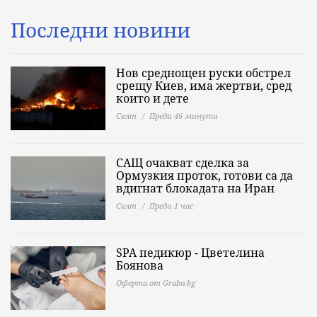
Последни новини
Нов среднощен руски обстрел
срещу Киев, има жертви, сред
които и дете
Свят
Преди 46 минути
САЩ очакват сделка за
Ормузкия проток, готови са да
вдигнат блокадата на Иран
Свят
Преди 1 час
SPA педикюр - Цветелина
Боянова
Оферта от Grabo.bg