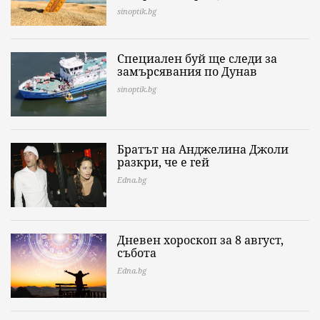
sinoptik.bg
Специален буй ще следи за
замърсявания по Дунав
sinoptik.bg
Братът на Анджелина Джоли
разкри, че е гей
Edna.bg
Дневен хороскоп за 8 август,
събота
Edna.bg