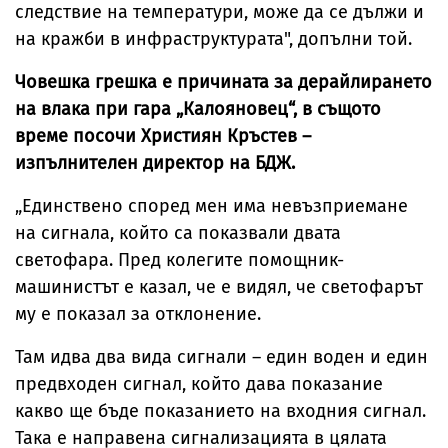
следствие на температури, може да се дължи и
на кражби в инфраструктурата", допълни той.
Човешка грешка е причината за дерайлирането
на влака при гара „Калояновец“, в същото
време посочи Християн Кръстев –
изпълнителен директор на БДЖ.
„Единствено според мен има невъзприемане
на сигнала, който са показвали двата
светофара. Пред колегите помощник-
машинистът е казал, че е видял, че светофарът
му е показал за отклонение.
Там идва два вида сигнали – един воден и един
предвходен сигнал, който дава показание
какво ще бъде показанието на входния сигнал.
Така е направена сигнализацията в цялата