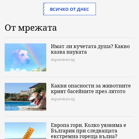
ВСИЧКО ОТ ДНЕС
От мрежата
Имат ли кучетата душа? Какво
казва науката
dogsandcats.bg
Какви опасности за животните
крият басейните през лятото
dogsandcats.bg
Европа гори. Колко уязвима е
България при следващата
екстремна гореща вълна?