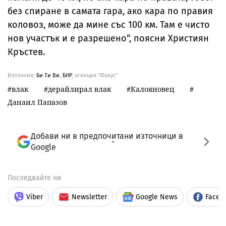
без спиране в самата гара, ако кара по правия
коловоз, може да мине със 100 км. Там е чисто
нов участък и е разрешено“, поясни Християн
Кръстев.
Източник:
Би Ти Ви
,
БНР
, агенция "Фокус"
влак
дерайлирал влак
Калояновец
Данаил Папазов
Добави ни в предпочитани източници в
Google
Последвайте ни
Viber
Newsletter
Google News
Faceb