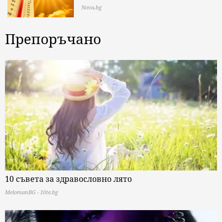
Nova.bg
Препоръчано
10 съвета за здравословно лято
MelomanBG - 10te.bg