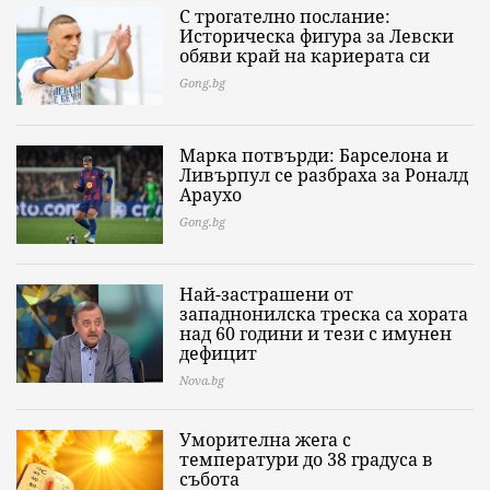
С трогателно послание:
Историческа фигура за Левски
обяви край на кариерата си
Gong.bg
Марка потвърди: Барселона и
Ливърпул се разбраха за Роналд
Араухо
Gong.bg
Най-застрашени от
западнонилска треска са хората
над 60 години и тези с имунен
дефицит
Nova.bg
Уморителна жега с
температури до 38 градуса в
събота