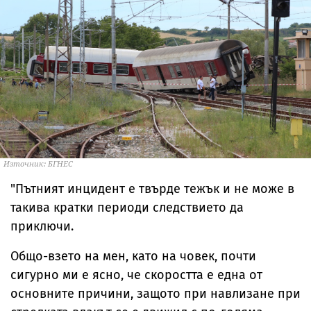
Източник: БГНЕС
"Пътният инцидент е твърде тежък и не може в
такива кратки периоди следствието да
приключи.
Общо-взето на мен, като на човек, почти
сигурно ми е ясно, че скоростта е една от
основните причини, защото при навлизане при