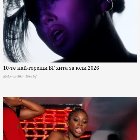
10-те най-горещи БГ хита за юли 2026
MelomanBG - 10te.bg