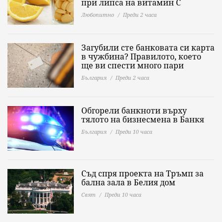
при липса на витамин C
Любопитно
Преди 2 часа
Загубили сте банковата си карта
в чужбина? Правилото, което
ще ви спести много пари
България
Преди 2 часа
Обгорели банкноти върху
тялото на бизнесмена в Банкя
България
Преди 10 часа
Съд спря проекта на Тръмп за
бална зала в Белия дом
Свят
Преди 10 часа