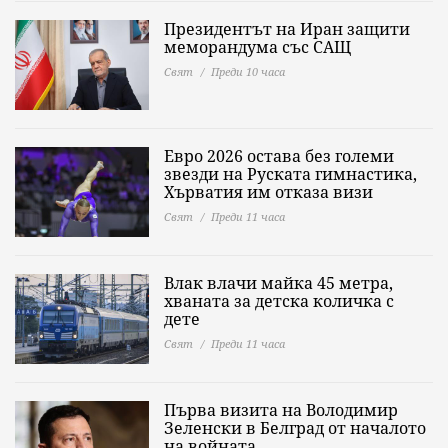
Президентът на Иран защити
меморандума със САЩ
Свят
Преди 10 часа
Евро 2026 остава без големи
звезди на Руската гимнастика,
Хърватия им отказа визи
Свят
Преди 11 часа
Влак влачи майка 45 метра,
хваната за детска количка с
дете
Свят
Преди 11 часа
Първа визита на Володимир
Зеленски в Белград от началото
на войната