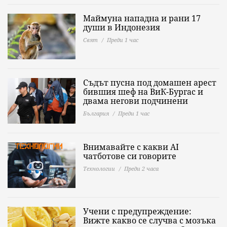
Маймуна нападна и рани 17
души в Индонезия
Свят
Преди 1 час
Съдът пусна под домашен арест
бившия шеф на ВиК-Бургас и
двама негови подчинени
България
Преди 1 час
Внимавайте с какви AI
чатботове си говорите
Технологии
Преди 2 часа
Учени с предупреждение:
Вижте какво се случва с мозъка