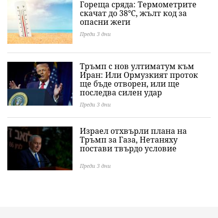
Гореща сряда: Термометрите
скачат до 38°C, жълт код за
опасни жеги
Преди 3 дни
Тръмп с нов ултиматум към
Иран: Или Ормузкият проток
ще бъде отворен, или ще
последва силен удар
Преди 3 дни
Израел отхвърли плана на
Тръмп за Газа, Нетаняху
постави твърдо условие
Преди 3 дни