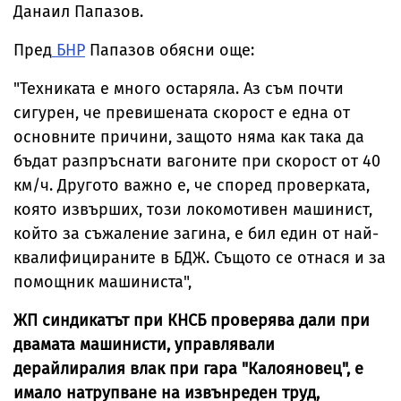
Данаил Папазов.
Пред
БНР
Папазов обясни още:
"Техниката е много остаряла. Аз съм почти
сигурен, че превишената скорост е една от
основните причини, защото няма как така да
бъдат разпръснати вагоните при скорост от 40
км/ч. Другото важно е, че според проверката,
която извърших, този локомотивен машинист,
който за съжаление загина, е бил един от най-
квалифицираните в БДЖ. Същото се отнася и за
помощник машиниста",
ЖП синдикатът при КНСБ проверява дали при
двамата машинисти, управлявали
дерайлиралия влак при гара "Калояновец", е
имало натрупване на извънреден труд,