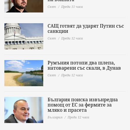
Свят
Преди 11 часа
САЩ готвят да ударят Путин със
санкции
Свят
Преди 12 часа
Румъния потопи два шлепа,
натоварени със скали, в Дунав
Свят
Преди 12 часа
България поиска извънредна
помощ от ЕС за фермите за
мляко и прасета
България
Преди 12 часа