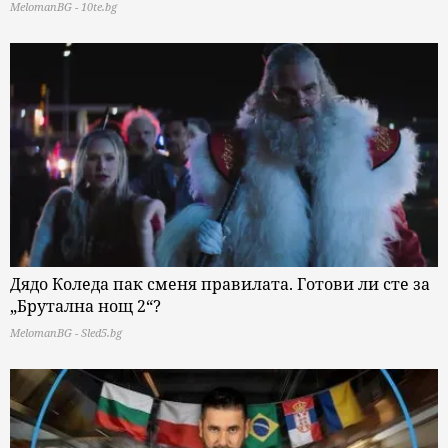
MelomanBG - 10te.bg
Дядо Коледа пак сменя правилата. Готови ли сте за
„Брутална нощ 2“?
MelomanBG - Sled5.bg