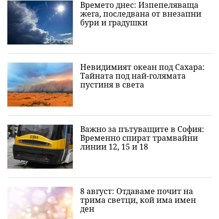
Времето днес: Изпепеляваща
жега, последвана от внезапни
бури и градушки
Невидимият океан под Сахара:
Тайната под най-голямата
пустиня в света
Важно за пътуващите в София:
Временно спират трамвайни
линии 12, 15 и 18
8 август: Отдаваме почит на
трима светци, кой има имен
ден