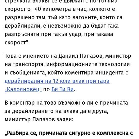
стрелката влакът се е движил с по-голяма
скорост от 40 километра в час, колкото е
разрешено там, тъй като вагоните, които са
дерайлирали, е невъзможно да бъдат така
разпръснати при такъв удар, при такава
скорост".
Това е мнението на Данаил Папазов, министър
на транспорта, информационните технологии
и съобщенията, който коментира инцидента с
дерайлиралия на 12 юли влак при гара
„Калояновец“
по
Би Ти Ви
.
В коментар на това възможно ли е причината
за дерайлирането на влака да е друга,
министър Папазов заяви:
„Разбира се, причината сигурно е комплексна с