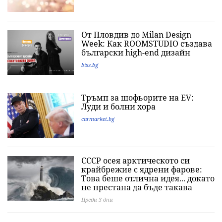
От Пловдив до Milan Design
Week: Как ROOMSTUDIO създава
български high-end дизайн
biss.bg
Тръмп за шофьорите на EV:
Луди и болни хора
carmarket.bg
СССР осея арктическото си
крайбрежие с ядрени фарове:
Това беше отлична идея... докато
не престана да бъде такава
Преди 3 дни