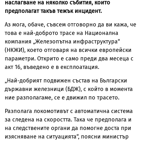
наслагване на няколко събития, които
предполагат такъв тежък инцидент.
Аз мога, обаче, съвсем отговорно да ви кажа, че
това е най-доброто трасе на Национална
компания „Железопътна инфраструктура“
(НКЖИ), което отговаря на всички европейски
параметри. Открито е само преди два месеца с
акт 16, въведено е в експлоатация.
„Най-добрият подвижен състав на Български
държавни железници (БДЖ), с който в момента
ние разполагаме, се е движил по трасето.
Разполага локомотивът с автоматична система
за следена на скоростта. Така че предполага и
на следствените органи да помогне доста при
изясняване на ситуацията“, поясни министър