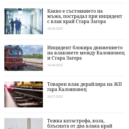
Какво е състоянието на
мъжа, пострадал при инцидент
с влак край Стара Загора
18.04.2023
Инцидент блокира движението
на влаковете между Калояновец
и Стара Загора
14.04.2023
Товарен влак дерайлира на ЖП
гара Калояновец
26.07.2020
Тежка катастрофа, кола,
блъсната от два влака край