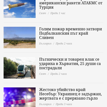
американски ракети АТАКМС от
Турция
Свят
Преди 1 час
Голям пожар временно затвори
Подбалканския път край
Сливен
България
Преди 2 часа
Пътнически и товарен влак се
удариха в Хърватия, 25 души са
пострадали
Свят
Преди 2 часа
Жестоко убийство край
Несебър: Украинец е задържан,
жертвата е с прерязано гърло
България
Преди 3 часа