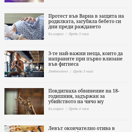
Протест във Варна в защита на
родилката, загубила бебето си
дни преди раждането
България
Преди 3 часа
3-те най-важни неща, които да
направите при първо влизане
във фитнеса
Любопитно
Преди 3 часа
Повдигнаха обвинение на 18-
годишния, задържан за
убийството на чичо му
България
Преди 4 часа
Левът окончателно отива в