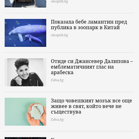
sinoptik.bg
Показаха бебе ламантин пред
публика в зоопарк в Китай
sinoptik.bg
Отиде си Джансевер Далипова –
емблематичният глас на
арабеска
Edna.bg
Защо човешкият мозък все още
живее в свят, който вече не
съществува
Edna.bg