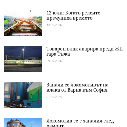
12 юли: Когато релсите
пречупиха времето
12.07.2026
Товарен влак аварира преди ЖП
гара Тъжа
29.03.2026
Запали се локомотивът на
влака от Варна към София
01.07.2025
Локомотив се е запалил след
ремонт