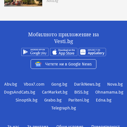
Nova.bg
Мобилното приложение на
Vesti.bg
Четете ни в Google News
Abv.bg
Vbox7.com
Gong.bg
DarikNews.bg
Nova.bg
DogsAndCats.bg
CarMarket.bg
BISS.bg
Ohnamama.bg
Sinoptik.bg
Grabo.bg
Pariteni.bg
Edna.bg
Telegraph.bg
За нас
За реклама
Общи условия
Поверителност