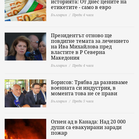
историята: Oт днес цените на
етикетите - само в евро
България
Преди 4 часа
Президентът отново ще
повдигне темата за лечението
на Ива Михайлова пред
властите в Р Северна
Македония
България
Преди 4 часа
Борисов: Трябва да развиваме
военната си индустрия, в
момента това не се прави
България
Преди 5 часа
Огнен ад в Канада: Над 20 000
души са евакуирани заради
пожар