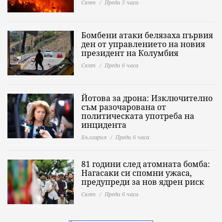
Свят
Преди 5 часа
Бомбени атаки белязаха първия
ден от управлението на новия
президент на Колумбия
Свят
Преди 6 часа
Йотова за дрона: Изключително
съм разочарована от
политическата употреба на
инцидента
България
Преди 6 часа
81 години след атомната бомба:
Нагасаки си спомни ужаса,
предупреди за нов ядрен риск
Свят
Преди 6 часа