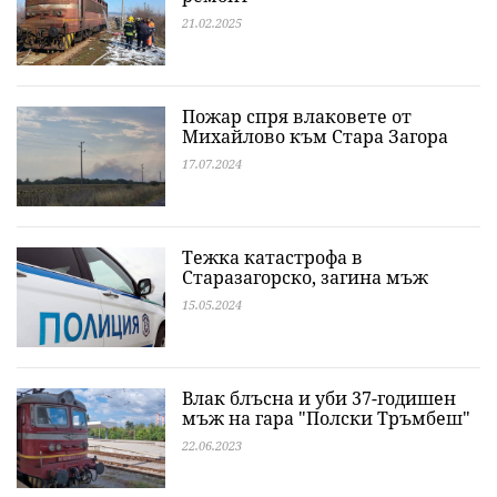
21.02.2025
Пожар спря влаковете от
Михайлово към Стара Загора
17.07.2024
Тежка катастрофа в
Старазагорско, загина мъж
15.05.2024
Влак блъсна и уби 37-годишен
мъж на гара "Полски Тръмбеш"
22.06.2023