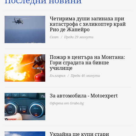
Последни новини
Четирима души загинаха при
катастрофа с хеликоптер край
Рио де Жанейро
Свят
Преди 29 минути
Пожар в центъра на Монтана:
Гори сградата на бивше
училище
България
Преди 40 минути
За автомобила - Motoexpert
Оферта от Grabo.bg
Украйна ще купи стари