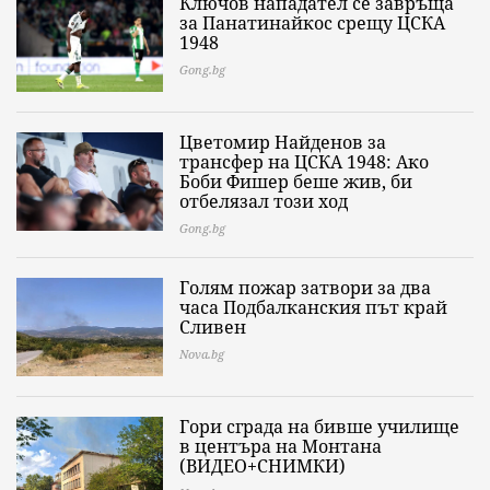
Ключов нападател се завръща
за Панатинайкос срещу ЦСКА
1948
Gong.bg
Цветомир Найденов за
трансфер на ЦСКА 1948: Ако
Боби Фишер беше жив, би
отбелязал този ход
Gong.bg
Голям пожар затвори за два
часа Подбалканския път край
Сливен
Nova.bg
Гори сграда на бивше училище
в центъра на Монтана
(ВИДЕО+СНИМКИ)