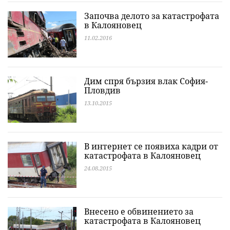
Започва делото за катастрофата
в Калояновец
11.02.2016
Дим спря бързия влак София-
Пловдив
13.10.2015
В интернет се появиха кадри от
катастрофата в Калояновец
24.08.2015
Внесено е обвинението за
катастрофата в Калояновец