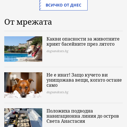
ВСИЧКО ОТ ДНЕС
От мрежата
Какви опасности за животните
крият басейните през лятото
dogsandcats.bg
Не е инат! Защо кучето ви
унищожава вещи, когато остане
само
dogsandcats.bg
Положиха подводна
навигационна линия до остров
Света Анастасия