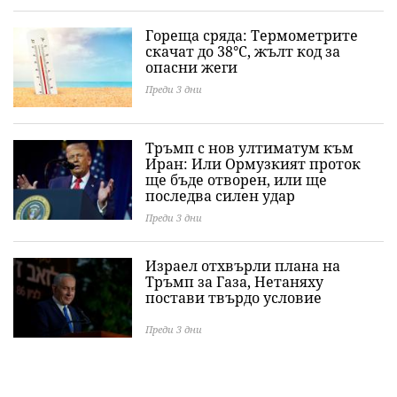
Гореща сряда: Термометрите
скачат до 38°C, жълт код за
опасни жеги
Преди 3 дни
Тръмп с нов ултиматум към
Иран: Или Ормузкият проток
ще бъде отворен, или ще
последва силен удар
Преди 3 дни
Израел отхвърли плана на
Тръмп за Газа, Нетаняху
постави твърдо условие
Преди 3 дни