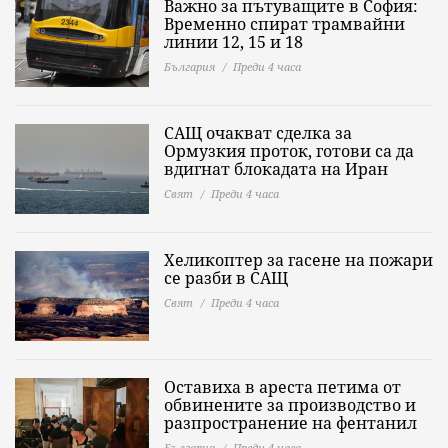
Важно за пътуващите в София:
Временно спират трамвайни
линии 12, 15 и 18
България
Преди 4 часа
САЩ очакват сделка за
Ормузкия проток, готови са да
вдигнат блокадата на Иран
Свят
Преди 4 часа
Хеликоптер за гасене на пожари
се разби в САЩ
Свят
Преди 4 часа
Оставиха в ареста петима от
обвинените за производство и
разпространение на фентанил
България
Преди 4 часа