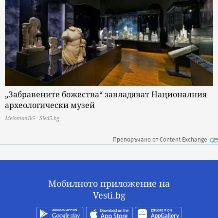
„Забравените божества“ завладяват Националния
археологически музей
MelomanBG - Sled5.bg
Препоръчано от Content Exchange
Мобилното приложение на
Vesti.bg