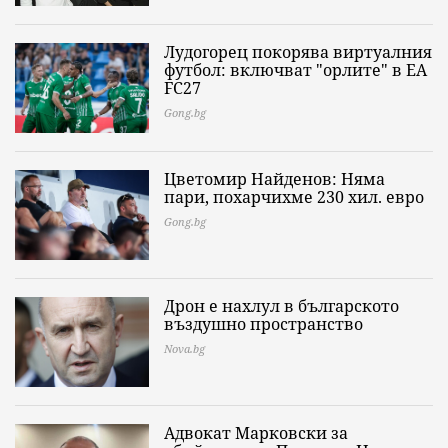
Лудогорец покорява виртуалния
футбол: включват "орлите" в EA
FC27
Gong.bg
Цветомир Найденов: Няма
пари, похарчихме 230 хил. евро
Gong.bg
Дрон е нахлул в българското
въздушно пространство
Nova.bg
Адвокат Марковски за