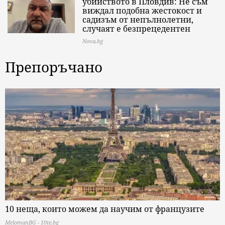
убийството в Пловдив: Не съм
виждал подобна жестокост и
садизъм от непълнолетни,
случаят е безпрецедентен
Nova.bg
Препоръчано
10 неща, които можем да научим от французите
MelomanBG - 10te.bg