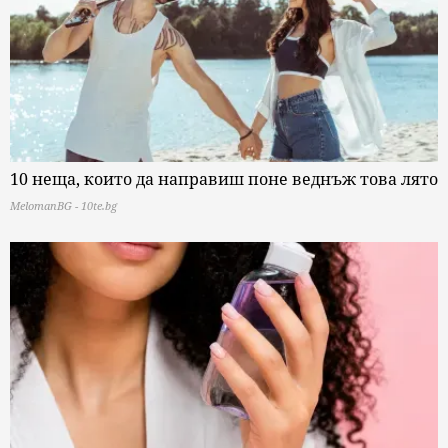
10 неща, които да направиш поне веднъж това лято
MelomanBG - 10te.bg