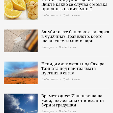
Вижте какво се случва с мозъка
при липса на витамин C
Любопитно
Преди 5 часа
Загубили сте банковата си карта
в чужбина? Правилото, което
ще ви спести много пари
България
Преди 5 часа
Невидимият океан под Сахара:
Тайната под най-голямата
пустиня в света
Любопитно
Преди 5 часа
Времето днес: Изпепеляваща
жега, последвана от внезапни
бури и градушки
България
Преди 5 часа