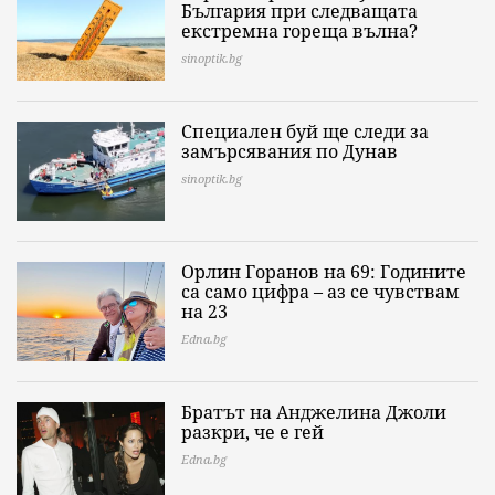
България при следващата
екстремна гореща вълна?
sinoptik.bg
Специален буй ще следи за
замърсявания по Дунав
sinoptik.bg
Орлин Горанов на 69: Годините
са само цифра – аз се чувствам
на 23
Edna.bg
Братът на Анджелина Джоли
разкри, че е гей
Edna.bg