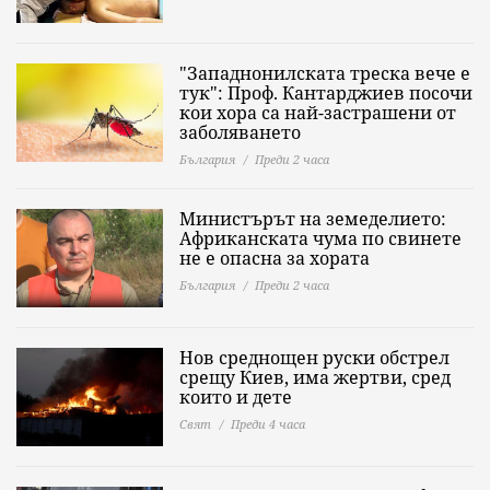
"Западнонилската треска вече е
тук": Проф. Кантарджиев посочи
кои хора са най-застрашени от
заболяването
България
Преди 2 часа
Министърът на земеделието:
Африканската чума по свинете
не е опасна за хората
България
Преди 2 часа
Нов среднощен руски обстрел
срещу Киев, има жертви, сред
които и дете
Свят
Преди 4 часа