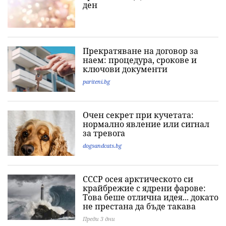
ден
Прекратяване на договор за
наем: процедура, срокове и
ключови документи
pariteni.bg
Очен секрет при кучетата:
нормално явление или сигнал
за тревога
dogsandcats.bg
СССР осея арктическото си
крайбрежие с ядрени фарове:
Това беше отлична идея... докато
не престана да бъде такава
Преди 3 дни