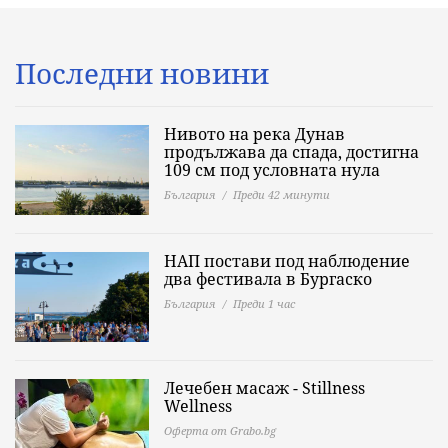
Последни новини
Нивото на река Дунав
продължава да спада, достигна
109 см под условната нула
България
Преди 42 минути
НАП постави под наблюдение
два фестивала в Бургаско
България
Преди 1 час
Лечебен масаж - Stillness
Wellness
Оферта от Grabo.bg