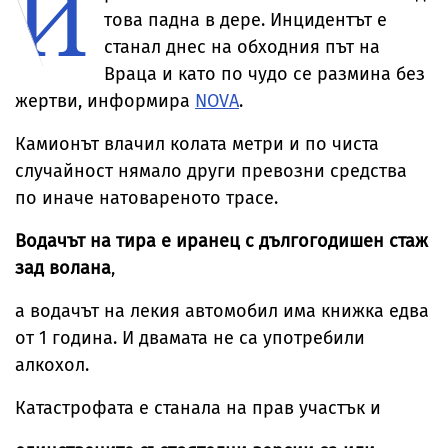
И
това падна в дере. Инцидентът е
станал днес на обходния път на
Враца и като по чудо се размина без
жертви, информира
NOVA
.
Камионът влачил колата метри и по чиста
случайност нямало други превозни средства
по иначе натовареното трасе.
Водачът на тира е иранец с дългогодишен стаж
зад волана
,
а водачът на лекия автомобил има книжка едва
от 1 година. И двамата не са употребили
алкохол.
Катастрофата е станала на прав участък и