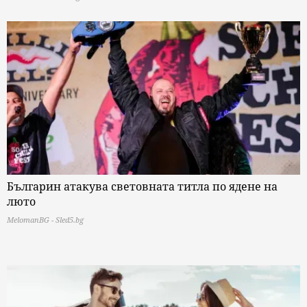
Българин атакува световната титла по ядене на
люто
MelomanBG - Sled5.bg