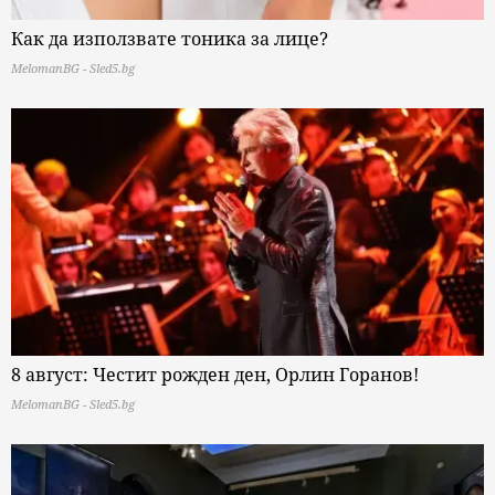
Как да използвате тоника за лице?
MelomanBG - Sled5.bg
8 август: Честит рожден ден, Орлин Горанов!
MelomanBG - Sled5.bg