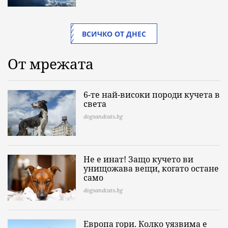
ВСИЧКО ОТ ДНЕС
От мрежата
6-те най-високи породи кучета в
света
dogsandcats.bg
Не е инат! Защо кучето ви
унищожава вещи, когато остане
само
dogsandcats.bg
Европа гори. Колко уязвима е