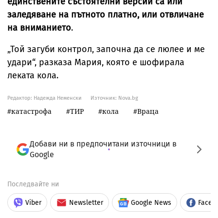
единствените състоятелни версии са или
заледяване на пътното платно, или отвличане
на вниманието
.
„Той загуби контрол, започна да се люлее и ме
удари“, разказа Мария, която е шофирала
леката кола.
Редактор: Надежда Неменски
Източник:
Nova.bg
катастрофа
ТИР
кола
Враца
Добави ни в предпочитани източници в
Google
Последвайте ни
Viber
Newsletter
Google News
Faceb