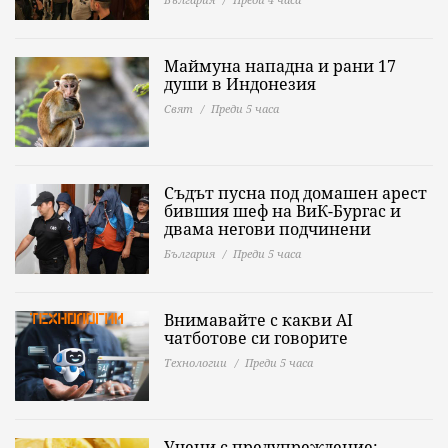
Маймуна нападна и рани 17
души в Индонезия
Свят
Преди 5 часа
Съдът пусна под домашен арест
бившия шеф на ВиК-Бургас и
двама негови подчинени
България
Преди 5 часа
Внимавайте с какви AI
чатботове си говорите
Технологии
Преди 5 часа
Учени с предупреждение: