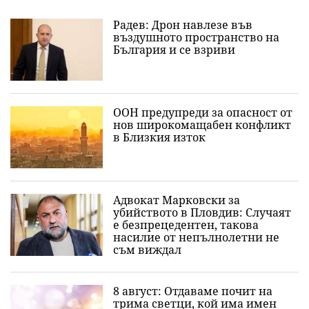
Радев: Дрон навлезе във
въздушното пространство на
България и се взриви
ООН предупреди за опасност от
нов широкомащабен конфликт
в Близкия изток
Адвокат Марковски за
убийството в Пловдив: Случаят
е безпрецедентен, такова
насилие от непълнолетни не
съм виждал
8 август: Отдаваме почит на
трима светци, кой има имен