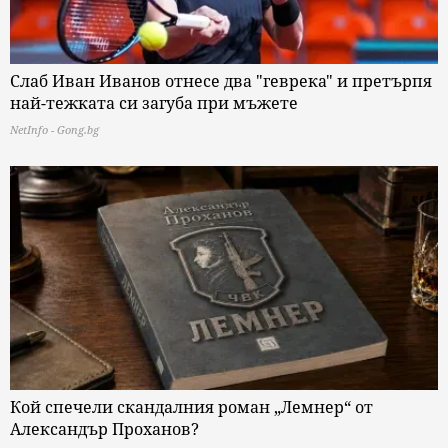
Слаб Иван Иванов отнесе два "геврека" и претърпя
най-тежката си загуба при мъжете
NetInfo - Gong.bg
Кой спечели скандалния роман „Лемнер“ от
Александър Проханов?