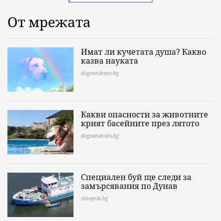
От мрежата
Имат ли кучетата душа? Какво
казва науката
dogsandcats.bg
Какви опасности за животните
крият басейните през лятото
dogsandcats.bg
Специален буй ще следи за
замърсявания по Дунав
sinoptik.bg