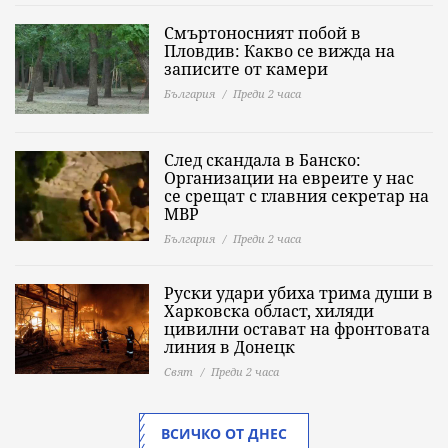
Смъртоносният побой в
Пловдив: Какво се вижда на
записите от камери
България
Преди 2 часа
След скандала в Банско:
Организации на евреите у нас
се срещат с главния секретар на
МВР
България
Преди 2 часа
Руски удари убиха трима души в
Харковска област, хиляди
цивилни остават на фронтовата
линия в Донецк
Свят
Преди 2 часа
ВСИЧКО ОТ ДНЕС