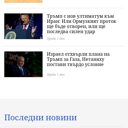
Тръмп с нов ултиматум към
Иран: Или Ормузкият проток
ще бъде отворен, или ще
последва силен удар
Преди 1 ден
Израел отхвърли плана на
Тръмп за Газа, Нетаняху
постави твърдо условие
Преди 1 ден
Последни новини