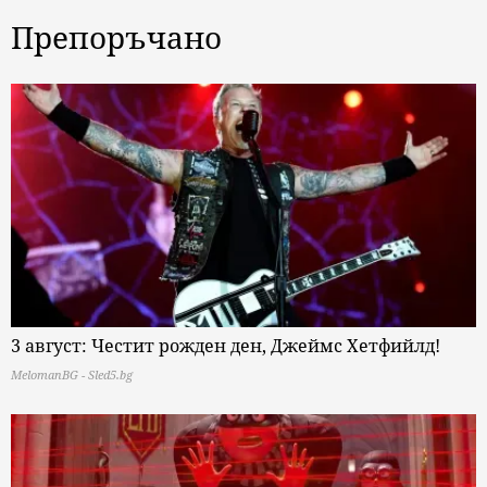
Препоръчано
3 август: Честит рожден ден, Джеймс Хетфийлд!
MelomanBG - Sled5.bg