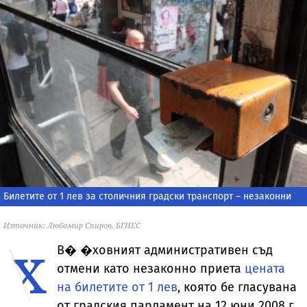
Билетите от 1 лев за столичния градски транспорт – незаконни
Източник: Любомир Спиров, БГНЕС
х
В�
�ховният административен съд
отмени като незаконно приета
цената
на билетите от 1 лев
, която бе гласувана
от градския парламент на 12 юни 2008 г.