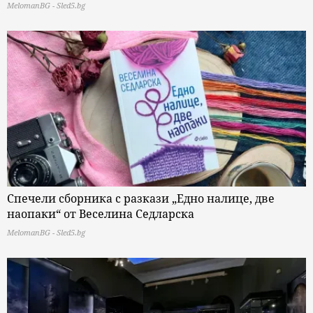
MelomanBG - Sled5.bg
Спечели сборника с разкази „Едно налице, две
наопаки“ от Веселина Седларска
MelomanBG - Sled5.bg