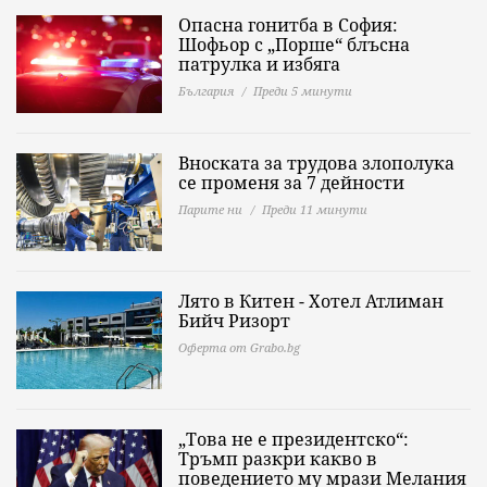
Опасна гонитба в София:
Шофьор с „Порше“ блъсна
патрулка и избяга
България
Преди 5 минути
Вноската за трудова злополука
се променя за 7 дейности
Парите ни
Преди 11 минути
Лято в Китен - Хотел Атлиман
Бийч Ризорт
Оферта от Grabo.bg
„Това не е президентско“:
Тръмп разкри какво в
поведението му мрази Мелания