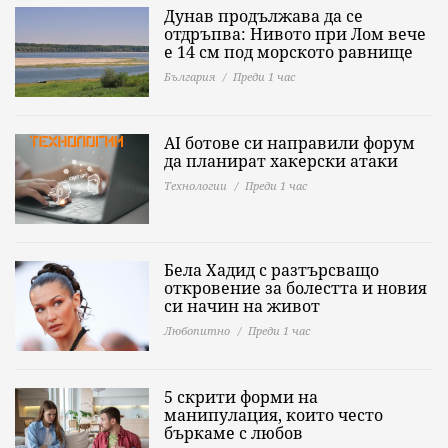
Дунав продължава да се
отдръпва: Нивото при Лом вече
е 14 см под морското равнище
България
Преди 1 час
AI ботове си направили форум
да планират хакерски атаки
Технологии
Преди 1 час
Бела Хадид с разтърсващо
откровение за болестта и новия
си начин на живот
Любопитно
Преди 1 час
5 скрити форми на
манипулация, които често
бъркаме с любов