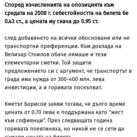
Според изчисленията на опозицията към
средата на 2008 г. себестойността на билета бе
0.43 ст., а цената му скача до 0.95 ст.
след добавянето на всички обосновани или не
транспортни преференции. Към доклада на
Велизар Стоилов обаче нямаше и тези
елементарни сметки. Той защити
предложението си с аргумент, че транспортът в
града има нужда от 300-400 млн. лева
инвестиции, а и горивата поскъпват.
Кметът Борисов заяви тогава, че дълго време
цената от 0.70 лева е поддържана като "жест
към софиянци". През следващата година
горивата поевтиняха, но никой не се сети да