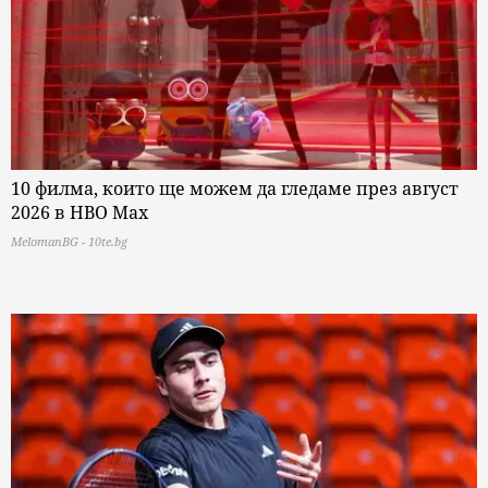
10 филма, които ще можем да гледаме през август
2026 в HBO Max
MelomanBG - 10te.bg