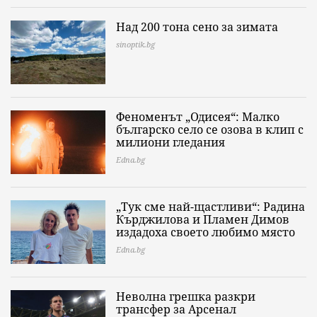
Над 200 тона сено за зимата
sinoptik.bg
Феноменът „Одисея“: Малко
българско село се озова в клип с
милиони гледания
Edna.bg
„Тук сме най-щастливи“: Радина
Кърджилова и Пламен Димов
издадоха своето любимо място
Edna.bg
Неволна грешка разкри
трансфер за Арсенал