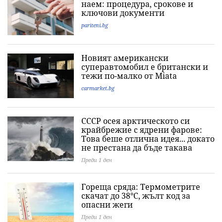
наем: процедура, срокове и
ключови документи
pariteni.bg
Новият американски
суперавтомобил е британски и
тежи по-малко от Miata
carmarket.bg
СССР осея арктическото си
крайбрежие с ядрени фарове:
Това беше отлична идея... докато
не престана да бъде такава
Преди 1 ден
Гореща сряда: Термометрите
скачат до 38°C, жълт код за
опасни жеги
Преди 1 ден