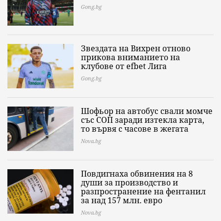
Gong.bg
Звездата на Вихрен отново
прикова вниманието на
клубове от еfbet Лига
Gong.bg
Шофьор на автобус свали момче
със СОП заради изтекла карта,
то вървя с часове в жегата
Nova.bg
Повдигнаха обвинения на 8
души за производство и
разпространение на фентанил
за над 157 млн. евро
Nova.bg