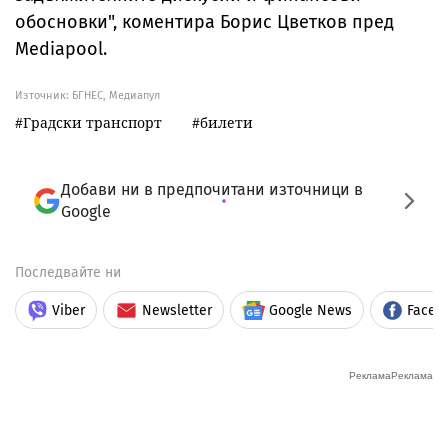
обосновки", коментира Борис Цветков пред
Mediapool.
Източник:
БГНЕС, Медиапул
Градски транспорт
билети
Добави ни в предпочитани източници в
Google
Последвайте ни
Viber
Newsletter
Google News
Faceb