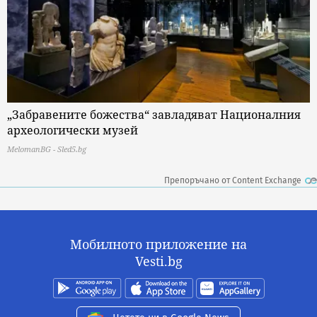
„Забравените божества“ завладяват Националния
археологически музей
MelomanBG - Sled5.bg
Препоръчано от Content Exchange
Мобилното приложение на
Vesti.bg