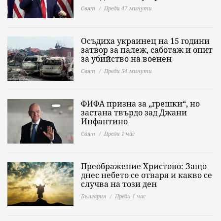
Свят
Преди 47 минути
Осъдиха украинец на 15 години
затвор за палеж, саботаж и опит
за убийство на военен
Свят
Преди 54 минути
ФИФА призна за „грешки“, но
застана твърдо зад Джани
Инфантино
Свят
Преди 1 час
Преображение Христово: Защо
днес небето се отваря и какво се
случва на този ден
България
Преди 1 час