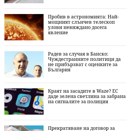
Пробив в астрономията: Най-
мощният слънчев телескоп
улови невиждано досега
явление
Радев за случая в Банско:
Чуждестранните политици да
не прибързват с оценките за
България
Краят на засадите в Waze? ЕС
даде зелена светлина за забрана
на сигналите за полиция
Прекратяване на договор за