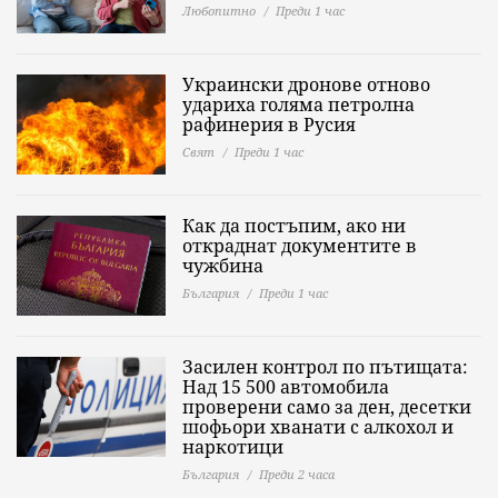
Любопитно
Преди 1 час
Украински дронове отново
удариха голяма петролна
рафинерия в Русия
Свят
Преди 1 час
Как да постъпим, ако ни
откраднат документите в
чужбина
България
Преди 1 час
Засилен контрол по пътищата:
Над 15 500 автомобила
проверени само за ден, десетки
шофьори хванати с алкохол и
наркотици
България
Преди 2 часа