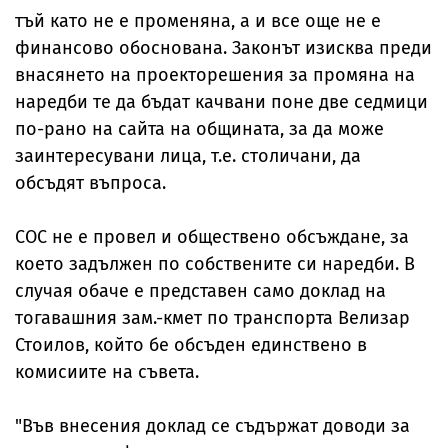
тъй като не е променяна, а и все още не е
финансово обоснована. Законът изисква преди
внасянето на проекторешения за промяна на
наредби те да бъдат качвани поне две седмици
по-рано на сайта на общината, за да може
заинтересувани лица, т.е. столичани, да
обсъдят въпроса.
СОС не е провел и обществено обсъждане, за
което задължен по собствените си наредби. В
случая обаче е представен само доклад на
тогавашния зам.-кмет по транспорта Велизар
Стоилов, който бе обсъден единствено в
комисиите на съвета.
"Във внесения доклад се съдържат доводи за