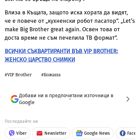
Влиза в Къщата, защото иска хората да видят,
че е повече от „кухненски робот пасатор“. „Let’s
make Big Brother great again. Освен това от
доста време не съм печелила ТВ формат“.
ВСИЧКИ СЪКВАРТИРАНТИ ВЪВ VIP BROTHER:
ЖЕНСКО ЦАРСТВО СНИМКИ
VIP Brother
Божана
Добави ни в предпочитани източници в
Google
Последвайте ни
Viber
Newsletter
Google News
Faceb