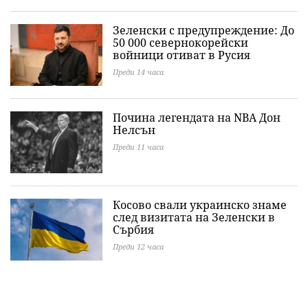
Зеленски с предупреждение: До
50 000 севернокорейски
войници отиват в Русия
Преди 14 часа
Почина легендата на NBA Дон
Нелсън
Преди 11 часа
Косово свали украинско знаме
след визитата на Зеленски в
Сърбия
Преди 12 часа