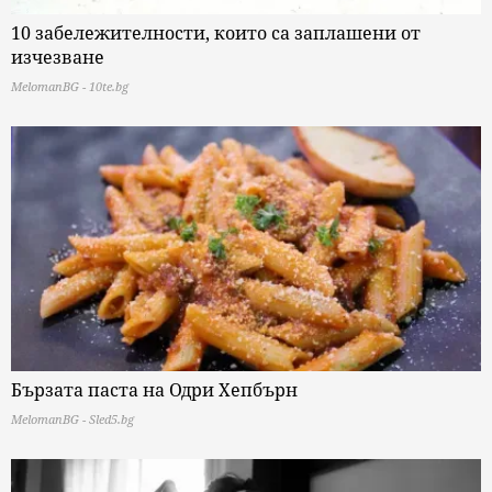
10 забележителности, които са заплашени от
изчезване
MelomanBG - 10te.bg
Бързата паста на Одри Хепбърн
MelomanBG - Sled5.bg