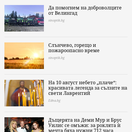
Да помогнем на доброволците
от Велингад
sinoptik.bg
Слънчево, горещо и
пожароопасно време
sinoptik.bg
На 10 август небето „плаче“:
красивата легенда за сълзите на
свети Лаврентий
Edna.bg
Дъщерята на Деми Мур и Брус
Уилис се омъжи: за роклята ѝ
мечта бяха нужни 712 часа