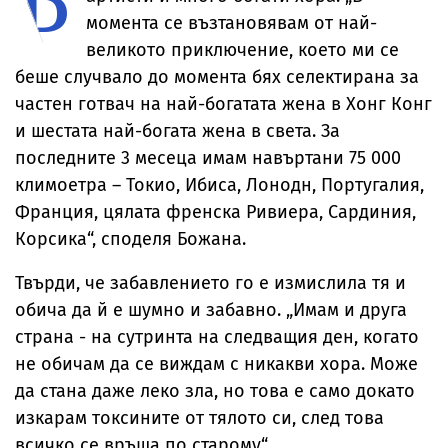
момента се възтановявам от най-
великото приключение, което ми се
беше случвало до момента бях селектирана за
частен готвач на най-богатата жена в Хонг Конг
и шестата най-богата жена в света. За
последните 3 месеца имам навъртани 75 000
климоетра – Токио, Ибиса, Лонодн, Португалия,
Франция, цялата френска Ривиера, Сардиния,
Корсика“, споделя Божана.
Твърди, че забавлението го е измислила тя и
обича да й е шумно и забавно. „Имам и друга
страна - на сутринта на следващия ден, когато
не обичам да се виждам с никакви хора. Може
да стана даже леко зла, но това е само докато
изкарам токсините от тялото си, след това
всичко се връща по старому“.