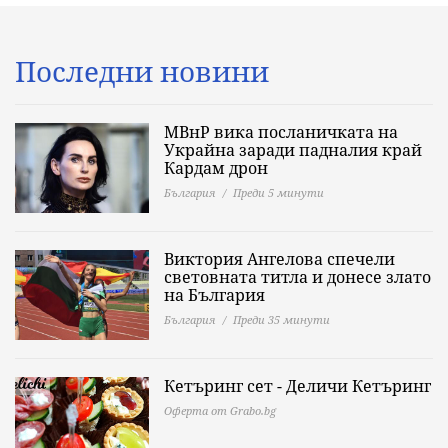
Последни новини
МВнР вика посланичката на
Украйна заради падналия край
Кардам дрон
България
Преди 5 минути
Виктория Ангелова спечели
световната титла и донесе злато
на България
България
Преди 35 минути
Кетъринг сет - Деличи Кетъринг
Оферта от Grabo.bg