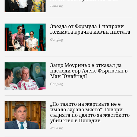
Edna.bg
Звезда от Формула 1 направи
голямата крачка извън пистата
Gong.bg
Защо Моуриньо е отказал да
наследи сър Алекс Фъргюсън в
Ман Юнайтед?
Gong.bg
„По тялото на жертвата не е
имало здраво място": Говори
съдията по делото за жестокото
убийство в Пловдив
Nova.bg