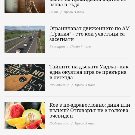
озова в съда
Свят
Преди 3 часа
Ограничават движението по АМ
„Тракия“ - ето кои участъци са
засегнати
България
Преди 3 часа
Тайните на дъската Уиджа - как
една окултна игра се превърна
в легенда
Любопитно
Преди 3 часа
Кое е по-здравословно: диня или
пъпеш? Отговорът не е толкова
очевиден
Любопитно
Преди 3 часа