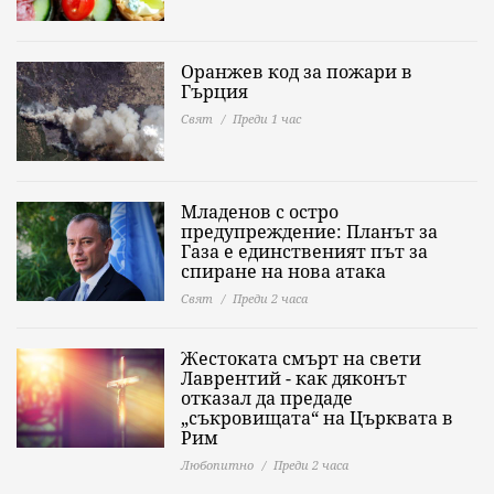
Оранжев код за пожари в
Гърция
Свят
Преди 1 час
Младенов с остро
предупреждение: Планът за
Газа е единственият път за
спиране на нова атака
Свят
Преди 2 часа
Жестоката смърт на свети
Лаврентий - как дяконът
отказал да предаде
„съкровищата“ на Църквата в
Рим
Любопитно
Преди 2 часа