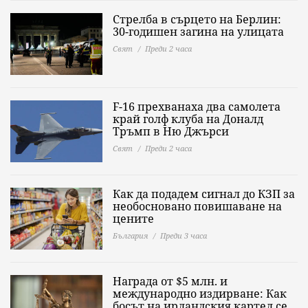
Стрелба в сърцето на Берлин:
30-годишен загина на улицата
Свят
Преди 2 часа
F-16 прехванаха два самолета
край голф клуба на Доналд
Тръмп в Ню Джърси
Свят
Преди 2 часа
Как да подадем сигнал до КЗП за
необосновано повишаване на
цените
България
Преди 3 часа
Награда от $5 млн. и
международно издирване: Как
босът на ирландския картел се