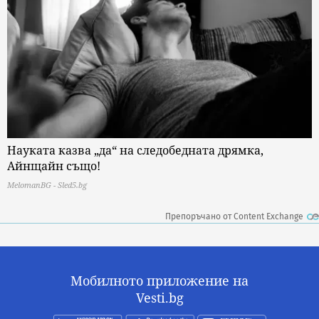
Науката казва „да“ на следобедната дрямка,
Айнщайн също!
MelomanBG - Sled5.bg
Препоръчано от Content Exchange
Мобилното приложение на
Vesti.bg