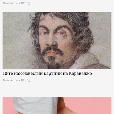
MelomanBG - 10te.bg
10-те най-известни картини на Караваджо
MelomanBG - 10te.bg