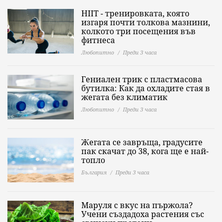
HIIT - тренировката, която
изгаря почти толкова мазнини,
колкото три посещения във
фитнеса
Любопитно
Преди 3 часа
Гениален трик с пластмасова
бутилка: Как да охладите стая в
жегата без климатик
Любопитно
Преди 3 часа
Жегата се завръща, градусите
пак скачат до 38, кога ще е най-
топло
България
Преди 3 часа
Маруля с вкус на пържола?
Учени създадоха растения със