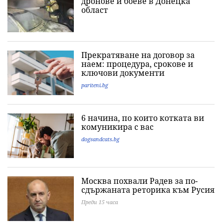
дронове и боеве в Донецка
област
Прекратяване на договор за
наем: процедура, срокове и
ключови документи
pariteni.bg
6 начина, по които котката ви
комуникира с вас
dogsandcats.bg
Москва похвали Радев за по-
сдържаната реторика към Русия
Преди 15 часа