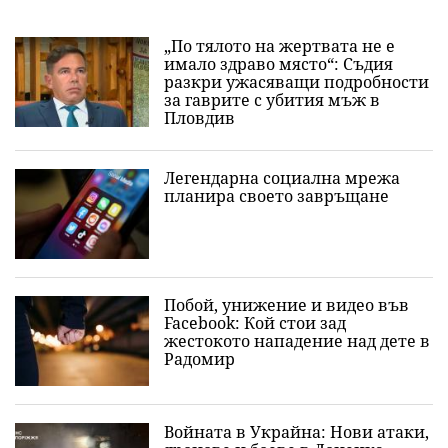
„По тялото на жертвата не е
имало здраво място“: Съдия
разкри ужасяващи подробности
за гаврите с убития мъж в
Пловдив
Легендарна социална мрежа
планира своето завръщане
Побой, унижение и видео във
Facebook: Кой стои зад
жестокото нападение над дете в
Радомир
Войната в Украйна: Нови атаки,