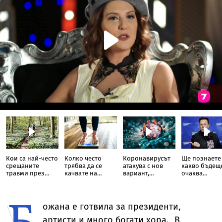
Кои са най-често
Колко често
Коронавирусът
Ще познаете
срещаните
трябва да се
атакува с нов
какво бъдещ
травми през
качвате на
вариант,
очаква
летния сезон
кантара?
наречен „флирт“
човечествот
(ВИДЕО)
според Илон
Б
Мъск?
ожана е готвила за президенти,
артисти и много богати хора. „В