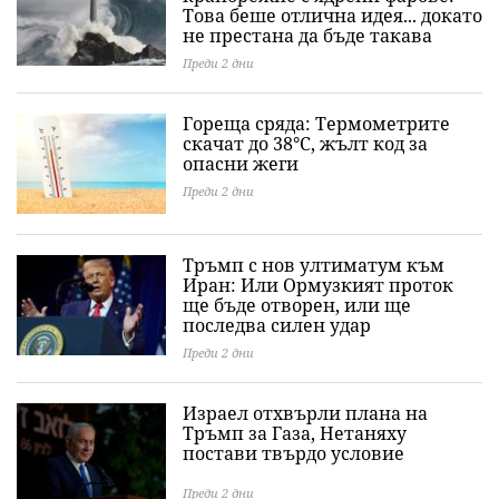
Това беше отлична идея... докато
не престана да бъде такава
Преди 2 дни
Гореща сряда: Термометрите
скачат до 38°C, жълт код за
опасни жеги
Преди 2 дни
Тръмп с нов ултиматум към
Иран: Или Ормузкият проток
ще бъде отворен, или ще
последва силен удар
Преди 2 дни
Израел отхвърли плана на
Тръмп за Газа, Нетаняху
постави твърдо условие
Преди 2 дни