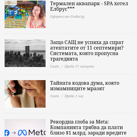
Термален аквапарк - SPA хотел
Елбрус***
Оферта от Grabo.bg
Защо САЩ не успяха да спрат
атентатите от 11 септември?
Системата, която пропусна
трагедията
Свят
Преди 57 минути
Тайната кодова дума, която
измамниците мразят
Свят
Преди 1 час
Рекордна глоба за Meta:
Компанията трябва да плати
близо $1 млрд. заради вредите