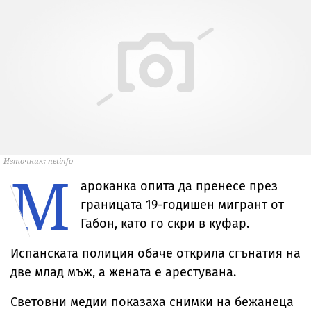
Източник: netinfo
М
ароканка опита да пренесе през
границата 19-годишен мигрант от
Габон, като го скри в куфар.
Испанската полиция обаче открила сгънатия на
две млад мъж, а жената е арестувана.
Световни медии показаха снимки на бежанеца