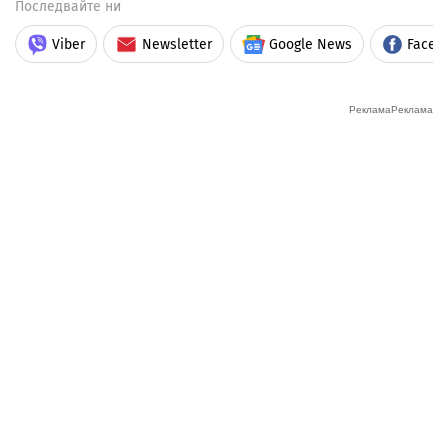
Последвайте ни
Viber
Newsletter
Google News
Faceb