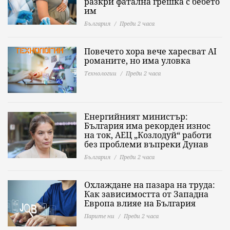
разкри фатална грешка с бебето
им
България
Преди 2 часа
Повечето хора вече харесват AI
романите, но има уловка
Технологии
Преди 2 часа
Енергийният министър:
България има рекорден износ
на ток, АЕЦ „Козлодуй“ работи
без проблеми въпреки Дунав
България
Преди 2 часа
Охлаждане на пазара на труда:
Как зависимостта от Западна
Европа влияе на България
Парите ни
Преди 2 часа