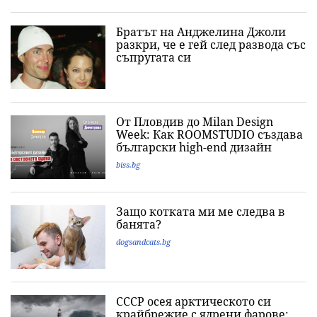
Братът на Анджелина Джоли
разкри, че е гей след развода със
съпругата си
От Пловдив до Milan Design
Week: Как ROOMSTUDIO създава
български high-end дизайн
biss.bg
Защо котката ми ме следва в
банята?
dogsandcats.bg
СССР осея арктическото си
крайбрежие с ядрени фарове: