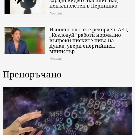
заради видео с насилие над
непълнолетен в Пернишко
Nova.bg
Износът на ток е рекорден, АЕЦ
„Козлодуй“ работи нормално
въпреки ниските нива на
Дунав, увери енергийният
министър
Nova.bg
Препоръчано