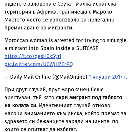
където е заловена е Сеута - малка испанска
територия в Африка, граничеща с Мароко.
Мястото често се използвало за нелегално
преминаване на мигранти.
Moroccan woman is arrested for trying to smuggle
a migrant into Spain inside a SUITCASE
https://t.co/qesH0xSyrl
pic.twitter.com/UCWjH7ErPQ
— Daily Mail Online (@MailOnline)
1 януари 2017 г.
При друг случай, друг мароканец беше
арестуван, тъй като
скри мигрант под таблото
на колата си.
Идентичният случай отново
насочи вниманието към риска, който поемат за
здравето си бежанците заради начините, по
които се опитват да избягат.