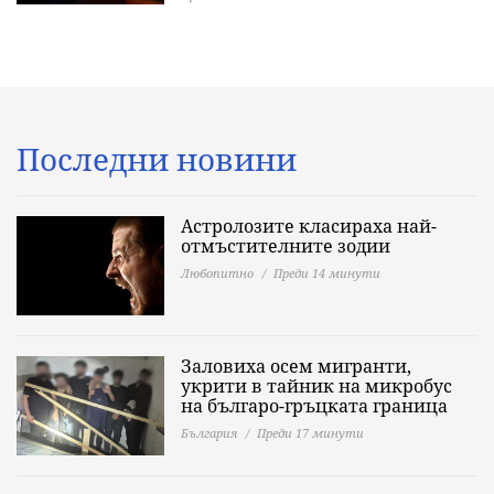
Последни новини
Астролозите класираха най-
отмъстителните зодии
Любопитно
Преди 14 минути
Заловиха осем мигранти,
укрити в тайник на микробус
на българо-гръцката граница
България
Преди 17 минути