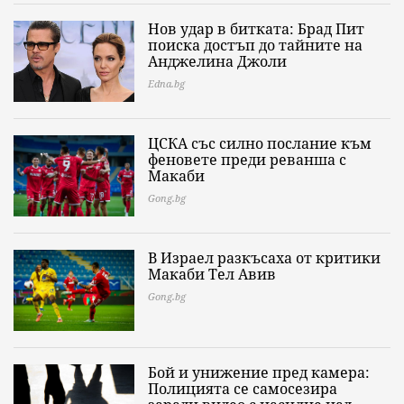
Нов удар в битката: Брад Пит
поиска достъп до тайните на
Анджелина Джоли
Edna.bg
ЦСКА със силно послание към
феновете преди реванша с
Макаби
Gong.bg
В Израел разкъсаха от критики
Макаби Тел Авив
Gong.bg
Бой и унижение пред камера:
Полицията се самосезира