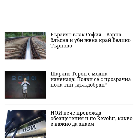
Бързият влак София – Варна
блъсна и уби жена край Велико
Търново
Шарлиз Терон с модна
изненада: Появи се с прозрачна
пола тип „дъждобран“
НОИ вече превежда
обезщетения и по Revolut, какво
е важно да знаeм