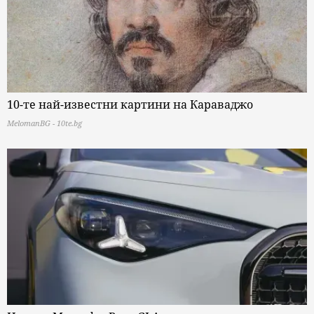
10-те най-известни картини на Караваджо
MelomanBG - 10te.bg