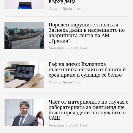
върху деца
Свят
Преди 1 час
Пореден нарушител на пътя:
Заснеха джип в насрещното по
аварийната лента на АМ
„Тракия“
България
Преди 1 час
Гаф на живо: Включиха
съветничка онлайн от банята ѝ
сред пране и сушащо се бельо
Свят
Преди 1 час
Част от материалите по случая с
лабораторията за фентанил ще
бъдат предадени на службите в
САЩ
България
Преди 1 час