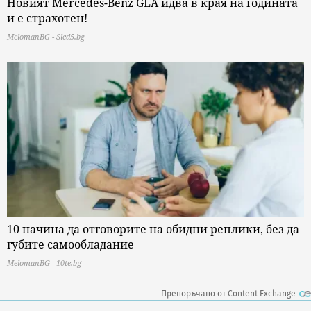
Новият Mercedes-Benz GLA идва в края на годината
и е страхотен!
MelomanBG - Sled5.bg
10 начина да отговорите на обидни реплики, без да
губите самообладание
MelomanBG - 10te.bg
Препоръчано от Content Exchange