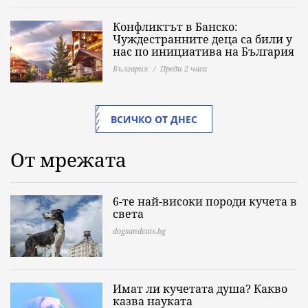
Конфликтът в Банско:
Чуждестранните деца са били у
нас по инициатива на България
България
Преди 2 часа
ВСИЧКО ОТ ДНЕС
От мрежата
6-те най-високи породи кучета в
света
dogsandcats.bg
Имат ли кучетата душа? Какво
казва науката