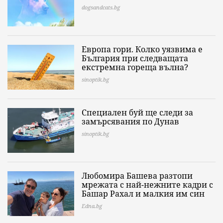
dogsandcats.bg
Европа гори. Колко уязвима е
България при следващата
екстремна гореща вълна?
sinoptik.bg
Специален буй ще следи за
замърсявания по Дунав
sinoptik.bg
Любомира Башева разтопи
мрежата с най-нежните кадри с
Башар Рахал и малкия им син
Edna.bg