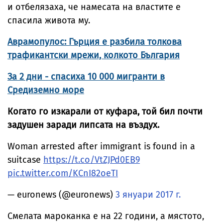
и отбелязаха, че намесата на властите е
спасила живота му.
Аврамопулос: Гърция е разбила толкова
трафикантски мрежи, колкото България
За 2 дни - спасиха 10 000 мигранти в
Средиземно море
Когато го изкарали от куфара, той бил почти
задушен заради липсата на въздух.
Woman arrested after immigrant is found in a
suitcase
https://t.co/VtZJPd0EB9
pic.twitter.com/KCnI82oeTI
— euronews (@euronews)
3 януари 2017 г.
Смелата мароканка е на 22 години, а мястото,