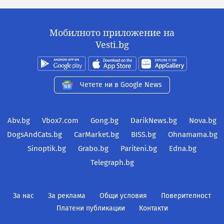
Мобилното приложение на
Vesti.bg
Четете ни в Google News
Abv.bg
Vbox7.com
Gong.bg
DarikNews.bg
Nova.bg
DogsAndCats.bg
CarMarket.bg
BISS.bg
Ohnamama.bg
Sinoptik.bg
Grabo.bg
Pariteni.bg
Edna.bg
Telegraph.bg
За нас
За реклама
Общи условия
Поверителност
Платени публикации
Контакти