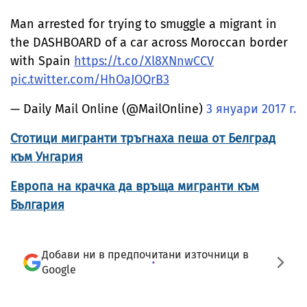
Man arrested for trying to smuggle a migrant in
the DASHBOARD of a car across Moroccan border
with Spain
https://t.co/Xl8XNnwCCV
pic.twitter.com/HhOaJOQrB3
— Daily Mail Online (@MailOnline)
3 януари 2017 г.
Стотици мигранти тръгнаха пеша от Белград
към Унгария
Европа на крачка да връща мигранти към
България
Добави ни в предпочитани източници в
Google