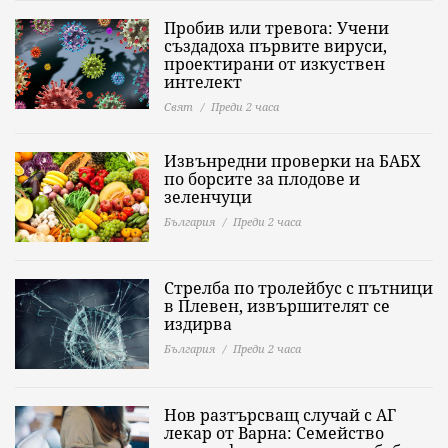
Пробив или тревога: Учени
създадоха първите вируси,
проектирани от изкуствен
интелект
Свят
Преди 2 часа
Извънредни проверки на БАБХ
по борсите за плодове и
зеленчуци
България
Преди 2 часа
Стрелба по тролейбус с пътници
в Плевен, извършителят се
издирва
България
Преди 2 часа
Нов разтърсващ случай с АГ
лекар от Варна: Семейство