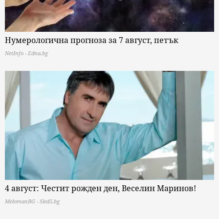
Нумерологична прогноза за 7 август, петък
NetInfo - Edna.bg
4 август: Честит рожден ден, Веселин Маринов!
MelomanBG - Sled5.bg