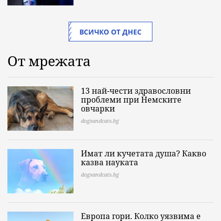
ВСИЧКО ОТ ДНЕС
От мрежата
13 най-чести здравословни
проблеми при Немските
овчарки
dogsandcats.bg
Имат ли кучетата душа? Какво
казва науката
dogsandcats.bg
Европа гори. Колко уязвима е