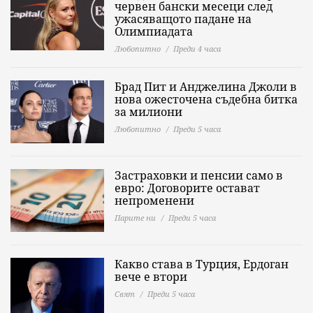
червен бански месеци след
ужасяващото падане на
Олимпиадата
Любопитно
Преди 4 часа
Брад Пит и Анджелина Джоли в
нова ожесточена съдебна битка
за милиони
Любопитно
Преди 5 часа
Застраховки и пенсии само в
евро: Договорите остават
непроменени
Парите ни
Преди 5 часа
Какво става в Турция, Ердоган
вече е втори
Свят
Преди 5 часа