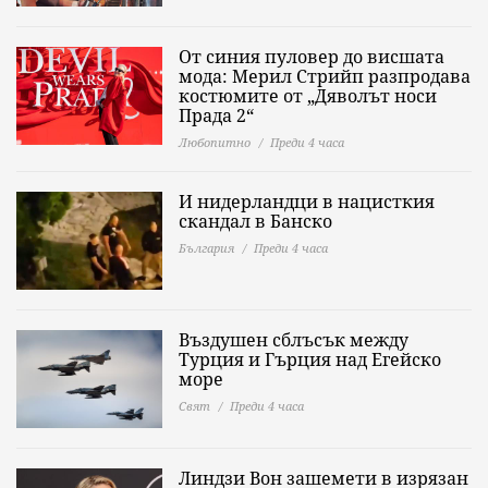
От синия пуловер до висшата
мода: Мерил Стрийп разпродава
костюмите от „Дяволът носи
Прада 2“
Любопитно
Преди 4 часа
И нидерландци в нацисткия
скандал в Банско
България
Преди 4 часа
Въздушен сблъсък между
Турция и Гърция над Егейско
море
Свят
Преди 4 часа
Линдзи Вон зашемети в изрязан