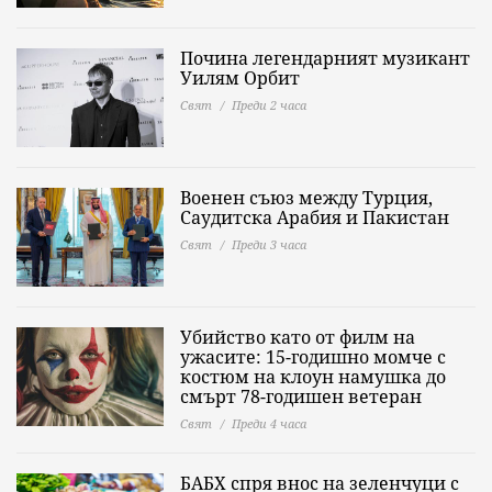
Почина легендарният музикант
Уилям Орбит
Свят
Преди 2 часа
Военен съюз между Турция,
Саудитска Арабия и Пакистан
Свят
Преди 3 часа
Убийство като от филм на
ужасите: 15-годишно момче с
костюм на клоун намушка до
смърт 78-годишен ветеран
Свят
Преди 4 часа
БАБХ спря внос на зеленчуци с