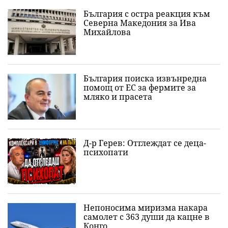
България с остра реакция към
Северна Македония за Ива
Михайлова
България поиска извънредна
помощ от ЕС за фермите за
мляко и прасета
Д-р Герев: Отглеждат се деца-
психопати
Непоносима миризма накара
самолет с 363 души да кацне в
Конго