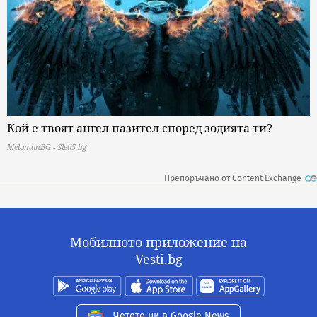
Кой е твоят ангел пазител според зодията ти?
MelomanBG - Sled5.bg
Препоръчано от Content Exchange
Мобилното приложение на
Vesti.bg
Четете ни в Google News