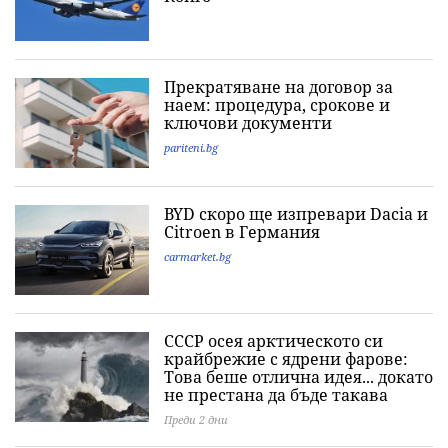
Прекратяване на договор за
наем: процедура, срокове и
ключови документи
pariteni.bg
BYD скоро ще изпревари Dacia и
Citroеn в Германия
carmarket.bg
СССР осея арктическото си
крайбрежие с ядрени фарове:
Това беше отлична идея... докато
не престана да бъде такава
Преди 2 дни