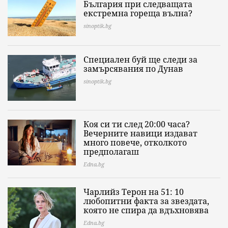
България при следващата
екстремна гореща вълна?
sinoptik.bg
Специален буй ще следи за
замърсявания по Дунав
sinoptik.bg
Коя си ти след 20:00 часа?
Вечерните навици издават
много повече, отколкото
предполагаш
Edna.bg
Чарлийз Терон на 51: 10
любопитни факта за звездата,
която не спира да вдъхновява
Edna.bg