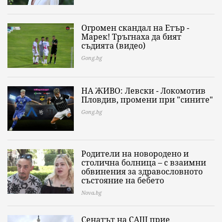
Огромен скандал на Етър -
Марек! Тръгнаха да бият
съдията (видео)
Gong.bg
НА ЖИВО: Левски - Локомотив
Пловдив, промени при "сините"
Gong.bg
Родители на новородено и
столична болница – с взаимни
обвинения за здравословното
състояние на бебето
Nova.bg
Сенатът на САЩ прие