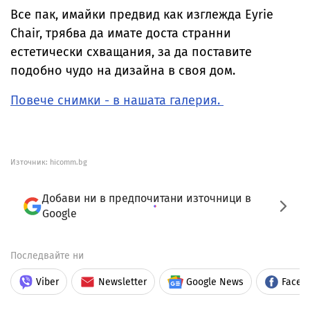
Все пак, имайки предвид как изглежда Eyrie
Chair, трябва да имате доста странни
естетически схващания, за да поставите
подобно чудо на дизайна в своя дом.
Повече снимки - в нашата галерия.
Източник:
hicomm.bg
Добави ни в предпочитани източници в
Google
Последвайте ни
Viber
Newsletter
Google News
Faceb