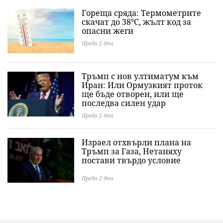
Гореща сряда: Термометрите
скачат до 38°C, жълт код за
опасни жеги
Преди 2 дни
Тръмп с нов ултиматум към
Иран: Или Ормузкият проток
ще бъде отворен, или ще
последва силен удар
Преди 2 дни
Израел отхвърли плана на
Тръмп за Газа, Нетаняху
постави твърдо условие
Преди 2 дни