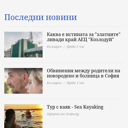
Последни новини
Каква е истината за "златните"
ливади край АЕЦ "Козлодуй"
България
Преди 1 час
Обвинения между родители на
новородено и болница в София
България
Преди 1 час
Тур с каяк - Sea Kayaking
Оферта от Grabo.bg