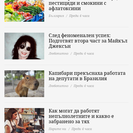
пестициди и смокини с
афлатоксини
България
Преди 4 часа
След феноменален успех:
Подготвят втора част за Майкъл
Джексън
Любопитно
Преди 4 часа
Капибари прекъснаха работата
на депутати в Бразилия
Любопитно
Преди 4 часа
Как могат да работят
непълнолетните и какво е
забранено за тях
Парите ни
Преди 4 часа