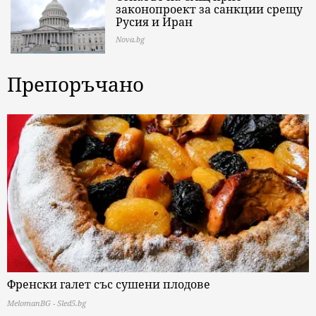
законопроект за санкции срещу
Русия и Иран
Nova.bg
Препоръчано
Френски галет със сушени плодове
MelomanBG - Sled5.bg