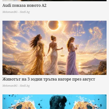
Audi показа новото A2
MelomanBG - Sled5.bg
Животът на 3 зодии тръгва нагоре през август
MelomanBG - Sled5.bg