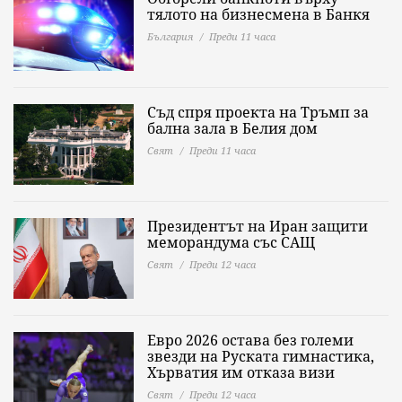
тялото на бизнесмена в Банкя
България
Преди 11 часа
Съд спря проекта на Тръмп за
бална зала в Белия дом
Свят
Преди 11 часа
Президентът на Иран защити
меморандума със САЩ
Свят
Преди 12 часа
Евро 2026 остава без големи
звезди на Руската гимнастика,
Хърватия им отказа визи
Свят
Преди 12 часа