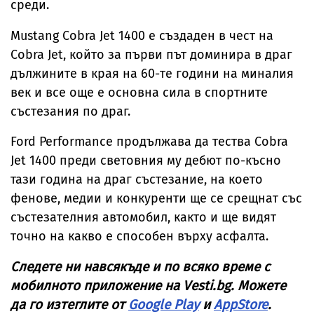
среди.
Mustang Cobra Jet 1400 е създаден в чест на
Cobra Jet, който за първи път доминира в драг
дължините в края на 60-те години на миналия
век и все още е основна сила в спортните
състезания по драг.
Ford Performance продължава да тества Cobra
Jet 1400 преди световния му дебют по-късно
тази година на драг състезание, на което
фенове, медии и конкуренти ще се срещнат със
състезателния автомобил, както и ще видят
точно на какво е способен върху асфалта.
Следете ни навсякъде и по всяко време с
мобилното приложение на
Vesti
.
bg
. Можете
да го изтеглите от
Google Play
и
AppStore
.