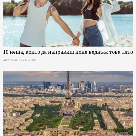
10 неща, които да направиш поне веднъж това лято
MelomanBG - 10te.bg