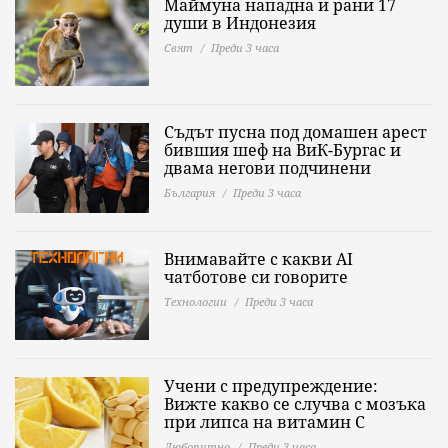
Маймуна нападна и рани 17
души в Индонезия
Свят
Преди 3 часа
Съдът пусна под домашен арест
бившия шеф на ВиК-Бургас и
двама негови подчинени
България
Преди 3 часа
Внимавайте с какви AI
чатботове си говорите
Технологии
Преди 3 часа
Учени с предупреждение:
Вижте какво се случва с мозъка
при липса на витамин C
Любопитно
Преди 3 часа