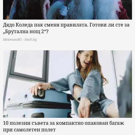
Дядо Коледа пак сменя правилата. Готови ли сте за
„Брутална нощ 2“?
MelomanBG - Sled5.bg
10 полезни съвета за компактно опакован багаж
при самолетен полет