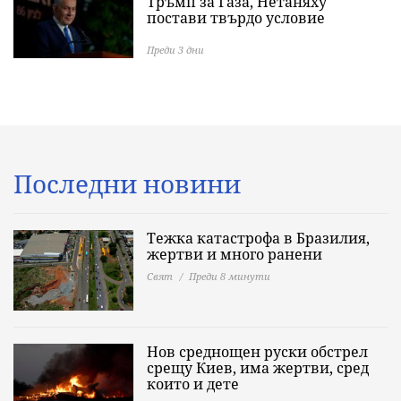
Тръмп за Газа, Нетаняху
постави твърдо условие
Преди 3 дни
Последни новини
Тежка катастрофа в Бразилия,
жертви и много ранени
Свят
Преди 8 минути
Нов среднощен руски обстрел
срещу Киев, има жертви, сред
които и дете