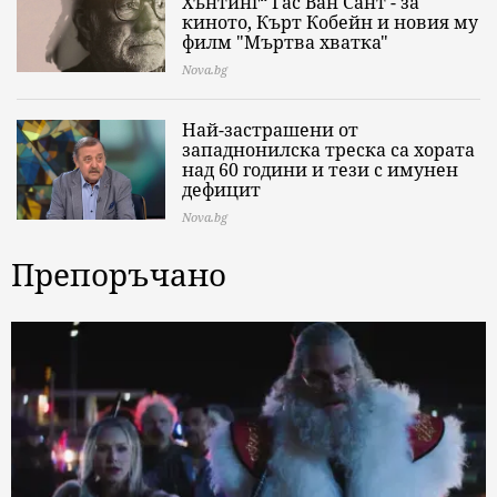
Хънтинг“ Гас Ван Сант - за
киното, Кърт Кобейн и новия му
филм "Мъртва хватка"
Nova.bg
Най-застрашени от
западнонилска треска са хората
над 60 години и тези с имунен
дефицит
Nova.bg
Препоръчано