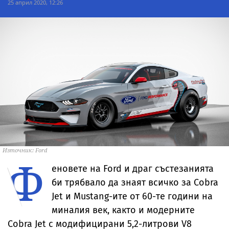
25 април 2020, 12:26
Източник: Ford
Ф
еновете на Ford и драг състезанията
би трябвало да знаят всичко за Cobra
Jet и Mustang-ите от 60-те години на
миналия век, както и модерните
Cobra Jet с модифицирани 5,2-литрови V8