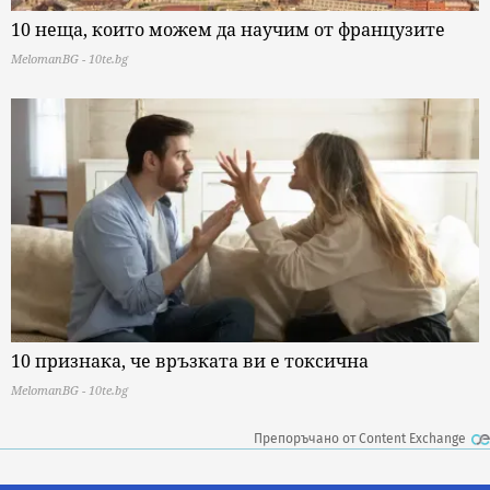
10 неща, които можем да научим от французите
MelomanBG - 10te.bg
10 признака, че връзката ви е токсична
MelomanBG - 10te.bg
Препоръчано от Content Exchange