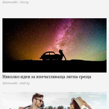
MelomanBG - 10te.bg
Няколко идеи за впечатляваща лятна среща
MelomanBG - Sled5.bg