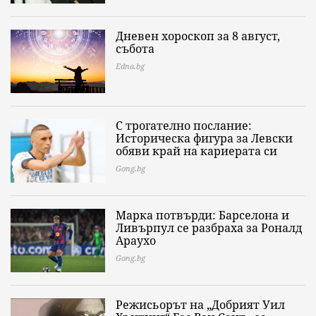
Дневен хороскоп за 8 август,
събота
Edna.bg
С трогателно послание:
Историческа фигура за Левски
обяви край на кариерата си
Gong.bg
Марка потвърди: Барселона и
Ливърпул се разбраха за Роналд
Араухо
Gong.bg
Режисьорът на „Добрият Уил