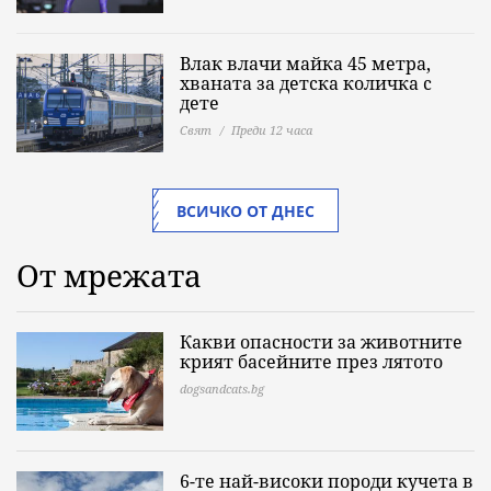
Влак влачи майка 45 метра,
хваната за детска количка с
дете
Свят
Преди 12 часа
ВСИЧКО ОТ ДНЕС
От мрежата
Какви опасности за животните
крият басейните през лятото
dogsandcats.bg
6-те най-високи породи кучета в