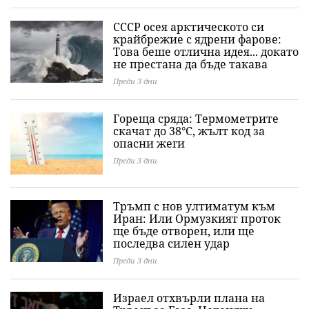
СССР осея арктическото си
крайбрежие с ядрени фарове:
Това беше отлична идея... докато
не престана да бъде такава
Преди 3 дни
Гореща сряда: Термометрите
скачат до 38°C, жълт код за
опасни жеги
Преди 3 дни
Тръмп с нов ултиматум към
Иран: Или Ормузкият проток
ще бъде отворен, или ще
последва силен удар
Преди 3 дни
Израел отхвърли плана на