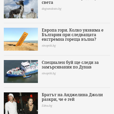
света
dogsandcats.bg
Европа гори. Колко уязвима е
България при следващата
екстремна гореща вълна?
sinoptik.bg
Специален буй ще следи за
замърсявания по Дунав
sinoptik.bg
Братът на Анджелина Джоли
разкри, че е гей
Edna.bg