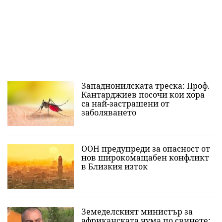
Западнонилската треска: Проф.
Кантарджиев посочи кои хора
са най-застрашени от
заболяването
ООН предупреди за опасност от
нов широкомащабен конфликт
в Близкия изток
Земеделският министър за
африканската чума по свинете: