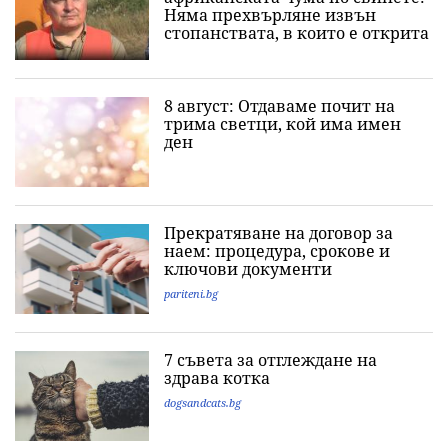
Няма прехвърляне извън
стопанствата, в които е открита
8 август: Отдаваме почит на
трима светци, кой има имен
ден
Прекратяване на договор за
наем: процедура, срокове и
ключови документи
pariteni.bg
7 съвета за отглеждане на
здрава котка
dogsandcats.bg