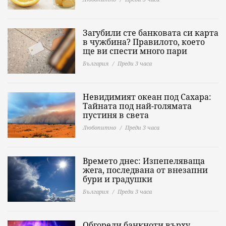
Загубили сте банковата си карта
в чужбина? Правилото, което
ще ви спести много пари
България
Преди 3 часа
Невидимият океан под Сахара:
Тайната под най-голямата
пустиня в света
Любопитно
Преди 3 часа
Времето днес: Изпепеляваща
жега, последвана от внезапни
бури и градушки
България
Преди 3 часа
Обгорели банкноти върху