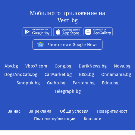
Мобилното приложение на
Vesti.bg
Четете ни в Google News
Abv.bg
Vbox7.com
Gong.bg
DarikNews.bg
Nova.bg
DogsAndCats.bg
CarMarket.bg
BISS.bg
Ohnamama.bg
Sinoptik.bg
Grabo.bg
Pariteni.bg
Edna.bg
Telegraph.bg
За нас
За реклама
Общи условия
Поверителност
Платени публикации
Контакти