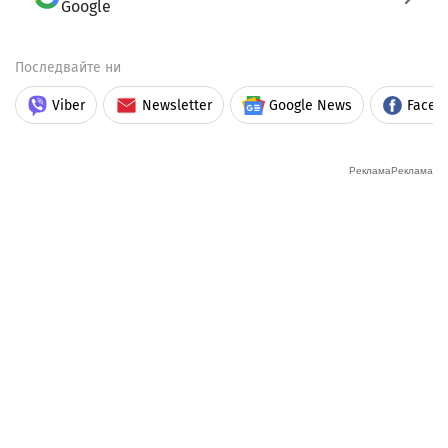
Google
Последвайте ни
Viber
Newsletter
Google News
Faceb