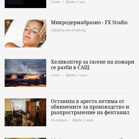
Свят
Преди 1 час
Микродермабразио - FX Studio
Оферта от Grabo.bg
Хеликоптер за гасене на пожари
се разби в САЩ
Свят
Преди 2 часа
Оставиха в ареста петима от
обвинените за производство и
разпространение на фентанил
България
Преди 2 часа