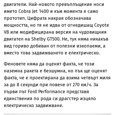
двигатели. Най-новото превъплъщение носи
името Cobra Jet 1400 и към момента е само
прототип. Цифрата накрая обозначава
мощността, но тя не идва от огнедишащ Coyote
V8 или модифицирана версия на чудовищния
двигател на Shelby GT500. Не, тук няма никакъв
вид гориво добиван от полезни изкопаеми, а
вместо това задвижването е електрическо.
Феновете няма да оценят факта, че този
наземна ракета е безшумна, но пък ще оценят
факта, че е проектирана да взима четвърт миля
за до 8 секунди при повече от 270 км/ч. За
първи път Ford Performance представя
единствения по рода си драгстер изцяло
електрическо задвижване.