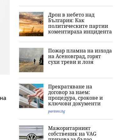
Дрон в небето над
България: Как
политическите партии
коментираха инцидента
Пожар пламна на изхода
на Асеновград, горят
сухи треви и лозя
Прекратяване на
договор за наем:
 на
процедура, срокове и
ключови документи
pariteni.bg
Мажоритарният
собственик на VAG
призова за бързо