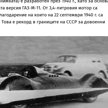
снимката) е разработен през 1940 г., като за основ
а версия ГАЗ-М-11. От 3,4-литровия мотор са
благодарение на които на 22 септември 1940 г. са
. Това е рекорд в границите на СССР за довоенни