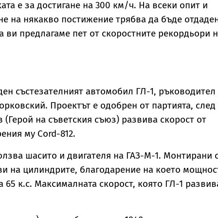
ата е за достигане на 300 км/ч. На всеки опит и
не на някакво постижение трябва да бъде отдаде
а ви предлагаме пет от скоростните рекордьори 
даден състезателният автомобил ГЛ-1, ръководител
Горковский. Проектът е одобрен от партията, след
 (Герой на съветския съюз) развива скорост от
рения му Cord-812.
олзва шасито и двигателя на ГАЗ-М-1. Монтирани 
ви на цилиндрите, благодарение на което мощнос
а 65 к.с. Максималната скорост, която ГЛ-1 развива