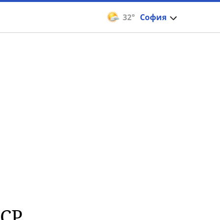
32°
София
ССР