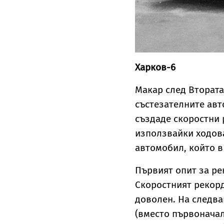
Харков-6
Макар след Втората
състезателните авт
създаде скоростни 
използвайки ходова
автомобил, който в
Първият опит за рек
Скоростният рекорд
доволен. На следва
(вместо първоначалн