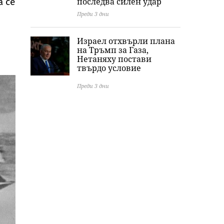
а се
последва силен удар
Преди 3 дни
Израел отхвърли плана
на Тръмп за Газа,
Нетаняху постави
твърдо условие
Преди 3 дни