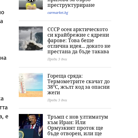
преструктуриране
но
carmarket.bg
на
СССР осея арктическото
си крайбрежие с ядрени
фарове: Това беше
отлична идея... докато не
престана да бъде такава
 на
Преди 3 дни
Гореща сряда:
Термометрите скачат до
38°C, жълт код за опасни
жеги
са
Преди 3 дни
тта
, е
Тръмп с нов ултиматум
към Иран: Или
Ормузкият проток ще
бъде отворен, или ще