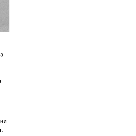
за
а
ини
г.