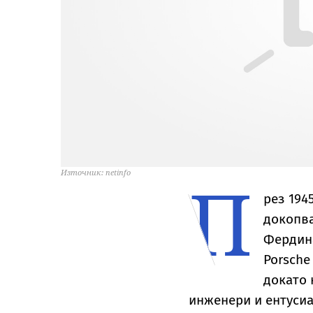
П
Източник: netinfo
рез 194
докопва
Фердина
Porsche
докато 
инженери и ентусиа