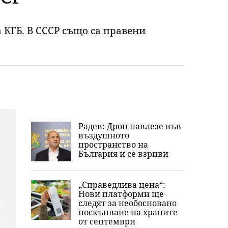
а КГБ. В СССР също са правени
Радев: Дрон навлезе във
въздушното
пространство на
България и се взриви
„Справедлива цена“:
Нови платформи ще
следят за необосновано
поскъпване на храните
от септември