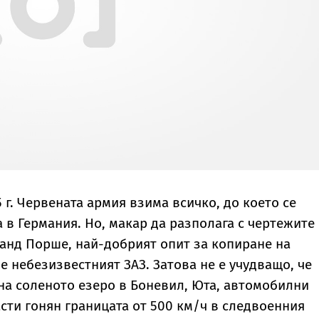
5 г. Червената армия взима всичко, до което се
 в Германия. Но, макар да разполага с чертежите
нд Порше, най-добрият опит за копиране на
 е небезизвестният ЗАЗ. Затова не е учудващо, че
на соленото езеро в Боневил, Юта, автомобилни
сти гонян границата от 500 км/ч в следвоенния