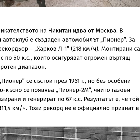
икателството на Никитан идва от Москва. В
 автоклуб е създаден автомобилът „Пионер”. За
рекордьор – „Харков Л-1” (218 км/ч). Монтирани са
с по 50 к.с., които осигуряват огромен въртящ
ротен диапазон.
Пионер” се състои през 1961 г., но без особени
по-късно се появява „Пионер-2М”, чиито газови
ирани и генерират по 67 к.с. Резултатът е, че той
311,4 км/ч. Този рекорд не е официално признат в