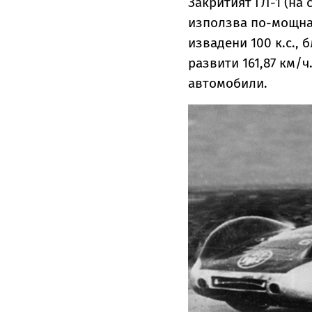
Закритият ГЛ-1 (на 
използва по-мощнат
извадени 100 к.с., 
развити 161,87 км/ч
автомобили.