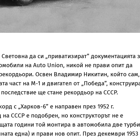
 Световна да си „приватизират” документацията 
омобили на Auto Union, никой не прави опит да
рекордьори. Освен Владимир Никитин, който сам,
та част на М-1 и двигател от „Победа”, конструир
 последствие ще стане рекордьор на СССР.
орд с „Харков-6” е направен през 1952 г.
 на СССР е подобрен, но конструкторът не е
щата години той монтира в автомобила две турб
ата една) и прави нов опит. През декември 1953 