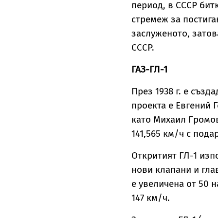
период, в СССР битк
стремеж за постига
заслуженото, затов
СССР.
ГАЗ-ГЛ-1
През 1938 г. е съз
проекта е Евгений 
като Михаил Громов
141,565 км/ч с пода
Откритият ГЛ-1 изп
нови клапани и гла
е увеличена от 50 н
147 км/ч.