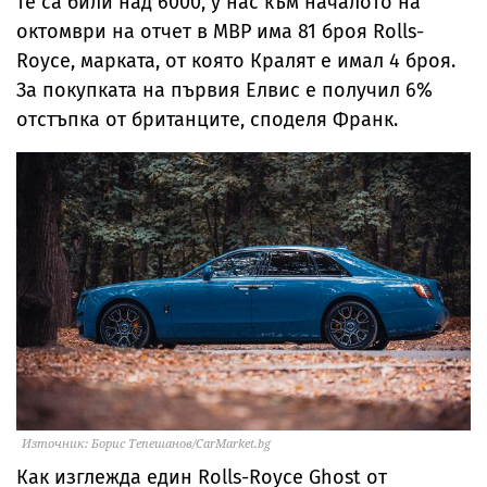
те са били над 6000, у нас към началото на
октомври на отчет в МВР има 81 броя Rolls-
Royce, марката, от която Кралят е имал 4 броя.
За покупката на първия Елвис е получил 6%
отстъпка от британците, споделя Франк.
Източник: Борис Тепешанов/CarMarket.bg
Как изглежда един Rolls-Royce Ghost от