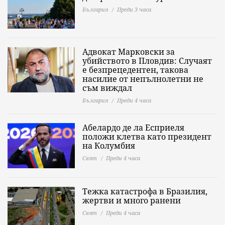
България
Преди 3 часа
Адвокат Марковски за
убийството в Пловдив: Случаят
е безпрецедентен, такова
насилие от непълнолетни не
съм виждал
България
Преди 4 часа
Абелардо де ла Есприеля
положи клетва като президент
на Колумбия
Свят
Преди 4 часа
Тежка катастрофа в Бразилия,
жертви и много ранени
Свят
Преди 4 часа