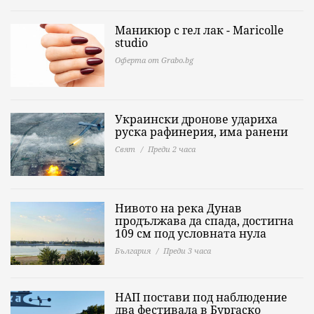
Маникюр с гел лак - Maricolle
studio
Оферта от Grabo.bg
Украински дронове удариха
руска рафинерия, има ранени
Свят
Преди 2 часа
Нивото на река Дунав
продължава да спада, достигна
109 см под условната нула
България
Преди 3 часа
НАП постави под наблюдение
два фестивала в Бургаско