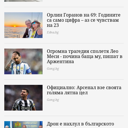
Орлин Горанов на 69: Годините
са само цифра – аз се чувствам
на 23
Edna.bg
Огромна трагедия сполетя Лео
Меси - почина баща му, пишат в
Аржентина
Gong.bg
Официално: Арсенал взе своята
голяма лятна цел
Gong.bg
Дрон е нахлул в българското