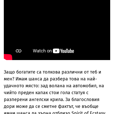
Защо богатите са толкова различни от теб и
мен? Имам шанса да разбера това на най-
удачното място: зад волана на автомобил, на
чийто преден капак стои гола статуя с
разперени ангелски крила. За благословия
дори може да се сметне фактът, че въобще
имам шанса да зърна отблизо Spirit of Ecstasy