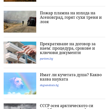
Пожар пламна на изхода на
Асеновград, горят сухи треви и
лозя
Прекратяване на договор за
наем: процедура, срокове и
ключови документи
pariteni.bg
Имат ли кучетата душа? Какво
казва науката
dogsandcats.bg
СССР осея арктическото си