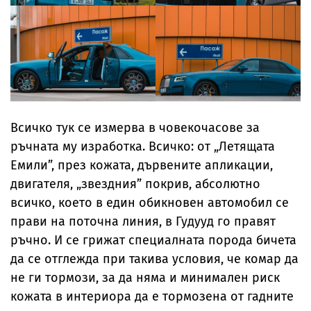
Всичко тук се измерва в човекочасове за
ръчната му изработка. Всичко: от „Летящата
Емили”, през кожата, дървените апликации,
двигателя, „звездния” покрив, абсолютно
всичко, което в един обикновен автомобил се
прави на поточна линия, в Гудууд го правят
ръчно. И се грижат специалната порода бичета
да се отглежда при такива условия, че комар да
не ги тормози, за да няма и минимален риск
кожата в интериора да е тормозена от гадните