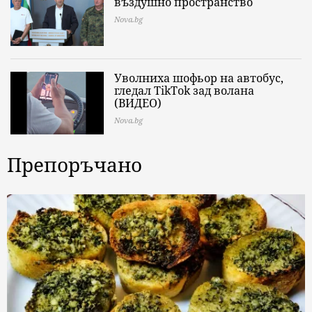
въздушно пространство
Nova.bg
Уволниха шофьор на автобус,
гледал TikTok зад волана
(ВИДЕО)
Nova.bg
Препоръчано