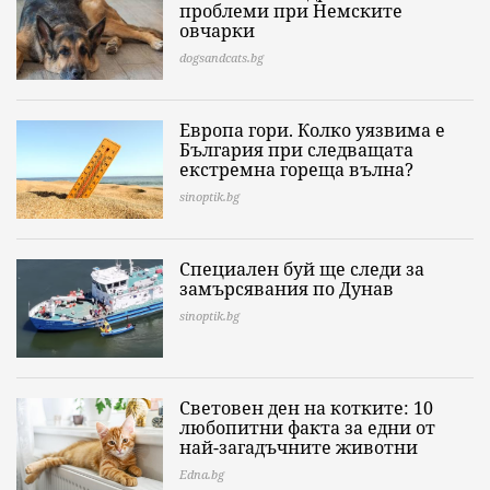
проблеми при Немските
овчарки
dogsandcats.bg
Европа гори. Колко уязвима е
България при следващата
екстремна гореща вълна?
sinoptik.bg
Специален буй ще следи за
замърсявания по Дунав
sinoptik.bg
Световен ден на котките: 10
любопитни факта за едни от
най-загадъчните животни
Edna.bg