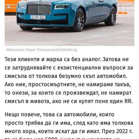
Източник: Борис Тепешанов/CarMarket.bg
Тези клиенти и марка са без аналог. Затова не
се затруднявайте с екзистенциални въпроси за
смисъла от толкова безумно скъп автомобил.
Ако ние, простосмъртните, не намираме такъв,
то онези, за които се произвеждат, не намират
смисъл в живота, ако не си купят поне един RR.
Нещо повече, това са автомобили, които
просто трябва да ги има, след като има толкова
много хора, които искат да ги имат. През 2022 г.