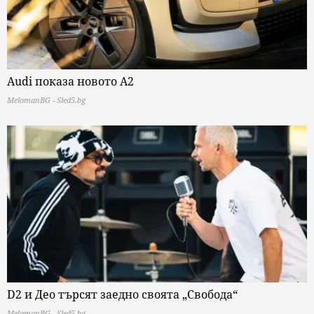
Audi показа новото A2
MelomanBG - Sled5.bg
D2 и Део търсят заедно своята „Свобода“
MelomanBG - Sled5.bg