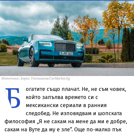
Източник: Борис Тепешанов/CarMarket.bg
Б
огатите също плачат. Не, не съм човек,
който запълва времето си с
мексикански сериали в ранния
следобед. Не изповядвам и шопската
философия „Я не сакам на мене да ми е добре,
сакам на Вуте да му е зле”. Още по-малко пък