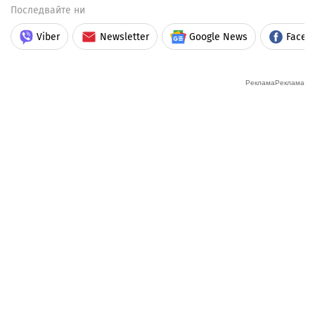
Последвайте ни
Viber
Newsletter
Google News
Faceb