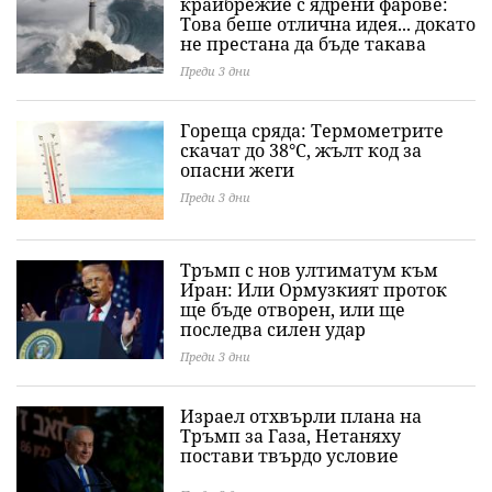
крайбрежие с ядрени фарове:
Това беше отлична идея... докато
не престана да бъде такава
Преди 3 дни
Гореща сряда: Термометрите
скачат до 38°C, жълт код за
опасни жеги
Преди 3 дни
Тръмп с нов ултиматум към
Иран: Или Ормузкият проток
ще бъде отворен, или ще
последва силен удар
Преди 3 дни
Израел отхвърли плана на
Тръмп за Газа, Нетаняху
постави твърдо условие