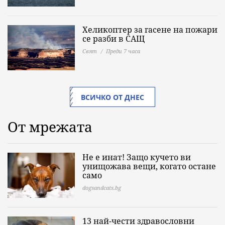
Хеликоптер за гасене на пожари
се разби в САЩ
Свят
Преди 7 часа
ВСИЧКО ОТ ДНЕС
От мрежата
Не е инат! Защо кучето ви
унищожава вещи, когато остане
само
dogsandcats.bg
13 най-чести здравословни