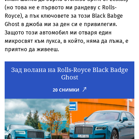
(но това не е първото ми рандеву с Rolls-
Royce), а пък ключовете за този Black Babge
Ghost в джоба ми за ден си е привилегия.
Защото този автомобил ми отваря един
микросвят към лукса, в който, няма да лъжа, е
приятно да живееш.
Зад волана на Rolls-Royce Black Badge
Ghost
20 СНИМКИ