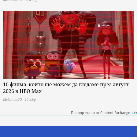
10 филма, които ще можем да гледаме през август
2026 в HBO Max
MelomanBG - 10te.bg
Препоръчано от Content Exchange