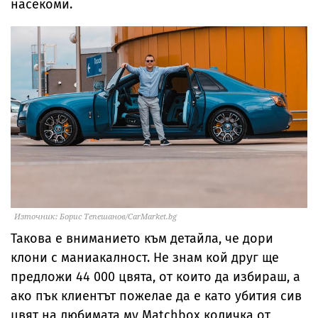
насекоми.
Източник: Борис Тепешанов/CarMarket.bg
Такова е вниманието към детайла, че дори
клони с маниакалност. Не знам кой друг ще
предложи 44 000 цвята, от които да избираш, а
ако пък клиентът пожелае да е като убития сив
цвят на любимата му Mаtchbox количка от