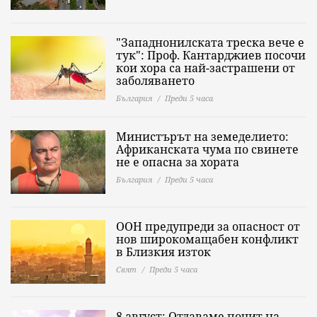
"Западнонилската треска вече е
тук": Проф. Кантарджиев посочи
кои хора са най-застрашени от
заболяването
България
Преди 5 часа
Министърът на земеделието:
Африканската чума по свинете
не е опасна за хората
България
Преди 5 часа
ООН предупреди за опасност от
нов широкомащабен конфликт
в Близкия изток
Свят
Преди 5 часа
8 август: Отдаваме почит на