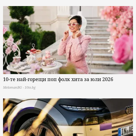
10-те най-горещи поп фолк хита за юли 2026
MelomanBG - 10te.bg