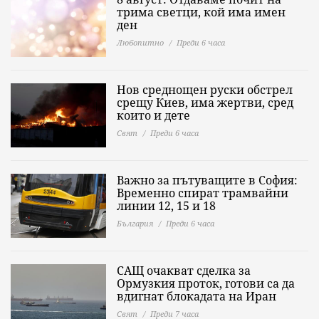
трима светци, кой има имен
ден
Любопитно
Преди 6 часа
Нов среднощен руски обстрел
срещу Киев, има жертви, сред
които и дете
Свят
Преди 6 часа
Важно за пътуващите в София:
Временно спират трамвайни
линии 12, 15 и 18
България
Преди 6 часа
САЩ очакват сделка за
Ормузкия проток, готови са да
вдигнат блокадата на Иран
Свят
Преди 7 часа