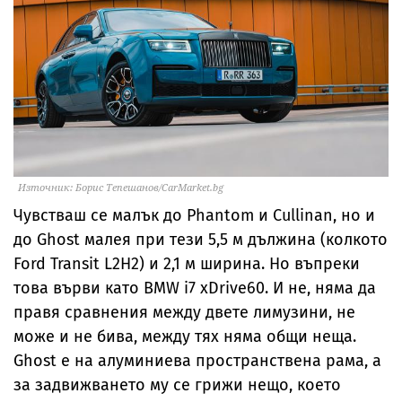
Източник: Борис Тепешанов/CarMarket.bg
Чувстваш се малък до Phantom и Cullinan, но и
до Ghost малея при тези 5,5 м дължина (колкото
Ford Transit L2H2) и 2,1 м ширина. Но въпреки
това върви като BMW i7 xDrive60. И не, няма да
правя сравнения между двете лимузини, не
може и не бива, между тях няма общи неща.
Ghost е на алуминиева пространствена рама, а
за задвижването му се грижи нещо, което