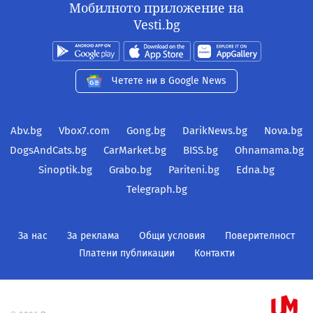
Мобилното приложение на
Vesti.bg
Четете ни в Google News
Abv.bg
Vbox7.com
Gong.bg
DarikNews.bg
Nova.bg
DogsAndCats.bg
CarMarket.bg
BISS.bg
Ohnamama.bg
Sinoptik.bg
Grabo.bg
Pariteni.bg
Edna.bg
Telegraph.bg
За нас
За реклама
Общи условия
Поверителност
Платени публикации
Контакти