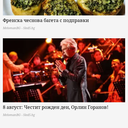
Френска чеснова багета с подправки
MelomanBG - Sled5.bg
8 август: Честит рожден ден, Орлин Горанов!
MelomanBG - Sled5.bg