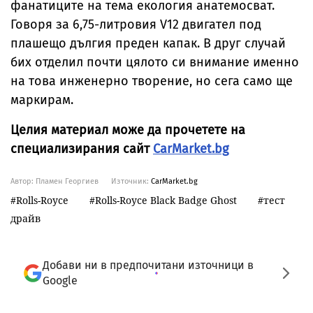
фанатиците на тема екология анатемосват.
Говоря за 6,75-литровия V12 двигател под
плашещо дългия преден капак. В друг случай
бих отделил почти цялото си внимание именно
на това инженерно творение, но сега само ще
маркирам.
Целия материал може да прочетете на
специализирания сайт
CarMarket.bg
Автор: Пламен Георгиев
Източник:
CarMarket.bg
Rolls-Royce
Rolls-Royce Black Badge Ghost
тест
драйв
Добави ни в предпочитани източници в
Google