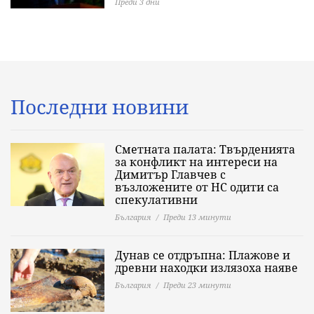
Преди 3 дни
Последни новини
Сметната палата: Твърденията
за конфликт на интереси на
Димитър Главчев с
възложените от НС одити са
спекулативни
България
Преди 13 минути
Дунав се отдръпна: Плажове и
древни находки излязоха наяве
България
Преди 23 минути