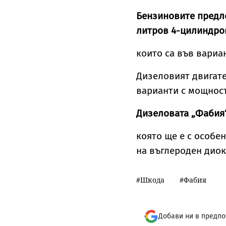
Бензиновите предло
литров 4-цилиндров
които са във вариа
Дизеловият двигате
варианти с мощност
Дизеловата „Фабия“
която ще е с особен
на въглероден диок
Шкода
Фабия
Добави ни в предпо