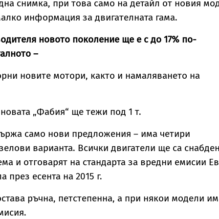
една снимка, при това само на детайл от новия мо
 малко информация за двигателната гама.
одителя новото поколение ще е с до 17% по-
алното –
орни новите мотори, както и намаляването на
новата „Фабия“ ще тежи под 1 т.
държа само нови предложения – има четири
зелови варианта. Всички двигатели ще са снабде
тема и отговарят на стандарта за вредни емисии Е
ла през есента на 2015 г.
остава ръчна, петстепенна, а при някои модели им
мисия.