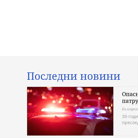
Последни новини
Опасн
патру
България
30-год
преслед