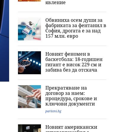
явление
Обвиниха осем души за
фабриката за фентанил в
София, дрогата е за над
157 млн. евро
Новият феномен в
баскетбола: 18-годишен
гигант е висок 229 см и
забива без да отскача
Прекратяване на
договор за наем:
процедура, срокове и
ключови документи
pariteni.bg
Новият американски