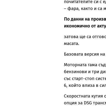
почитателите си с 
– фара, както и са
По данни на произв
икономично от акту
затова ще са отгов
масата.
Базовата версия на 
Моторната гама съ
бензинови и три ди
със старт-стоп сис
6, който влиза в си
Скоростната кутия 
опция за DSG транс