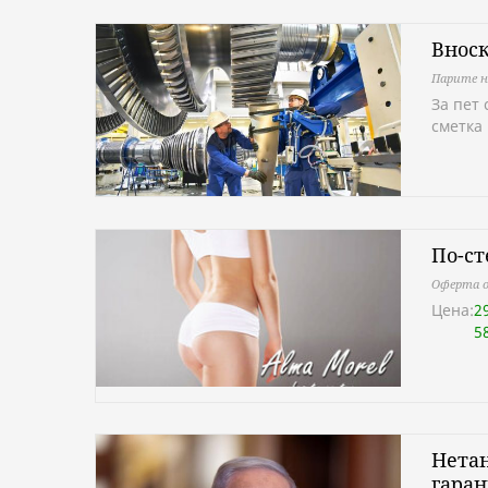
Вноск
Парите 
За пет 
сметка
По-ст
Оферта о
Цена:
2
5
Нетан
гаран