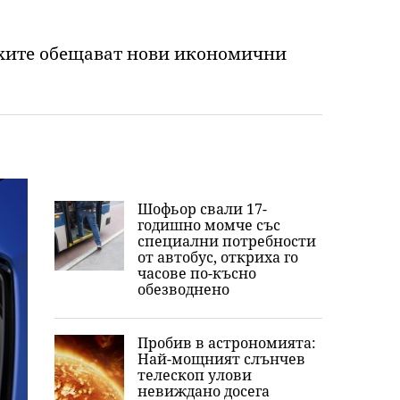
чехите обещават нови икономични
Шофьор свали 17-
годишно момче със
специални потребности
от автобус, откриха го
часове по-късно
обезводнено
Пробив в астрономията:
Най-мощният слънчев
телескоп улови
невиждано досега