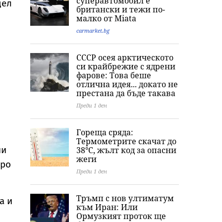
суперавтомобил е
дел
британски и тежи по-
малко от Miata
carmarket.bg
СССР осея арктическото
си крайбрежие с ядрени
фарове: Това беше
отлична идея... докато не
престана да бъде такава
Преди 1 ден
Гореща сряда:
Термометрите скачат до
ни
38°C, жълт код за опасни
жеги
вро
Преди 1 ден
Тръмп с нов ултиматум
а и
към Иран: Или
Ормузкият проток ще