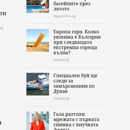
басейните през
лятото
сти
dogsandcats.bg
за
Европа гори. Колко
уязвима е България
при следващата
екстремна гореща
вълна?
sinoptik.bg
Специален буй ще
следи за
замърсявания по
Дунав
sinoptik.bg
Гала разтопи
мрежата с първата
и
снимка с внучката
Джина