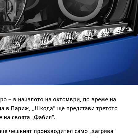
ро – в началото на октомври, по време на
а в Париж, „Шкода“ ще представи третото
 на своята „Фабия“.
аче чешкият производител само „загрява“