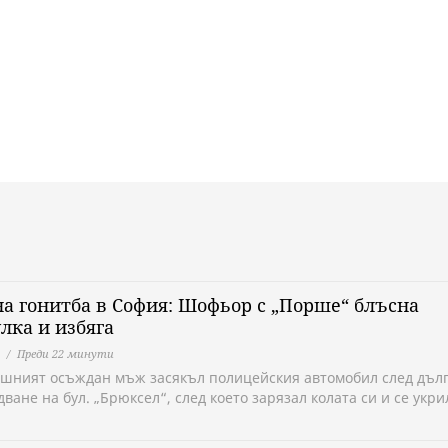
а гонитба в София: Шофьор с „Порше“ блъсна
лка и избяга
Преди 22 минути
ишният осъждан мъж засякъл полицейския автомобил след дъл
ване на бул. „Брюксел“, след което зарязал колата си и се укри