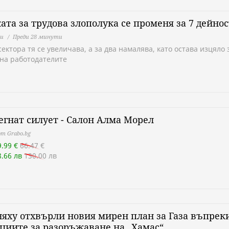
ата за трудова злополука се променя за 7 дейно
ни
Преди 28 минути
сектора тя се увеличава, а за два намалява, като остава изцяло 
 на работодателите
егнат силует - Салон Алма Морел
т Grabo.bg
9.99 €
66.47 €
8.66 лв
130.00 лв
яху отхвърли новия мирен план за Газа въпрек
циите за разоръжаване на „Хамас“