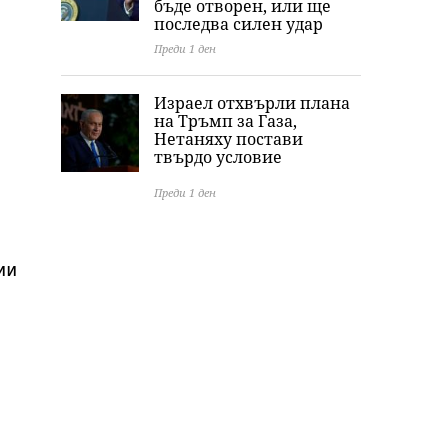
бъде отворен, или ще
последва силен удар
Преди 1 ден
Израел отхвърли плана
на Тръмп за Газа,
Нетаняху постави
твърдо условие
Преди 1 ден
ии