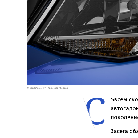
С
Източник: Шкода Авто
ъвсем ско
автосалон
поколение
Засега об