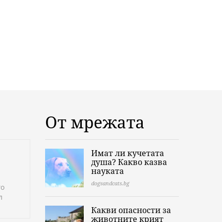
От мрежата
Имат ли кучетата
душа? Какво казва
науката
dogsandcats.bg
го
л
Какви опасности за
животните крият