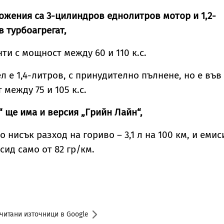
жения са 3-цилиндров еднолитров мотор и 1,2-
 турбоагрегат,
нти с мощност между 60 и 110 к.с.
л е 1,4-литров, с принудително пълнене, но е във
 между 75 и 105 к.с.
 ще има и версия „Грийн Лайн“,
о нисък разход на гориво – 3,1 л на 100 км, и емис
сид само от 82 гр/км.
читани източници в Google