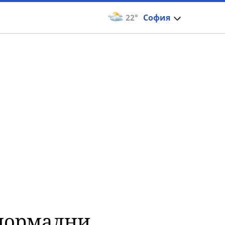
22°
София
енормални,