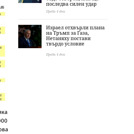
последва силен удар
Преди 4 дни
Израел отхвърли плана
на Тръмп за Газа,
Нетаняху постави
твърдо условие
Преди 4 дни
яка
000
ова