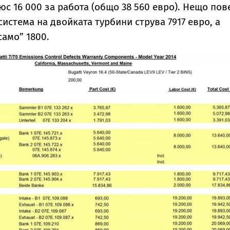
юс 16 000 за работа (общо 38 560 евро). Нещо пов
истема на двойката турбини струва 7917 евро, а
само” 1800.