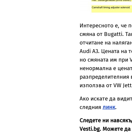
Интересното е, че 
смяна от Bugatti. 
отчитане на наляган
Audi A3. Цената на 
но смяната им при 
ненормална е ценат
разпределителния в
използва от VW Jetta
Ако искате да види
следния
линк
.
Следете ни навсякъ
Vesti.bg. Можете да