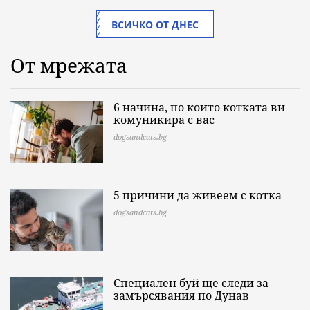
ВСИЧКО ОТ ДНЕС
От мрежата
6 начина, по които котката ви
комуникира с вас
dogsandcats.bg
5 причини да живеем с котка
dogsandcats.bg
Специален буй ще следи за
замърсявания по Дунав