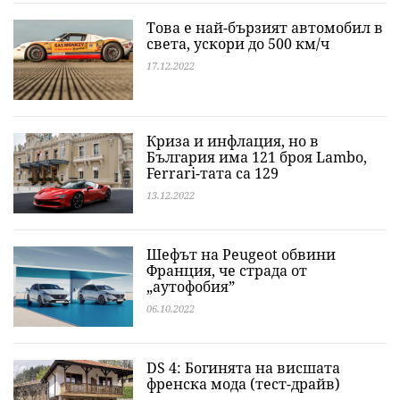
Това е най-бързият автомобил в
света, ускори до 500 км/ч
17.12.2022
Криза и инфлация, но в
България има 121 броя Lambo,
Ferrari-тата са 129
13.12.2022
Шефът на Peugeot обвини
Франция, че страда от
„аутофобия”
06.10.2022
DS 4: Богинята на висшата
френска мода (тест-драйв)