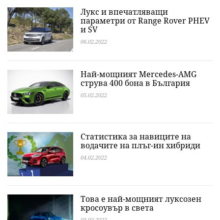
Лукс и впечатляващи
параметри от Range Rover PHEV
и SV
06.02.2022
Най-мощният Mercedes-AMG
струва 400 бона в България
05.02.2022
Статистика за навиците на
водачите на плъг-ин хибриди
04.02.2022
Това е най-мощният луксозен
кросоувър в света
03.02.2022