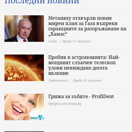
Последни новини
Нетаняху отхвърли новия
мирен план за Газа въпреки
гаранциите за разоръжаване на
„Хамас“
Свят
Преди 17 минути
Пробив в астрономията: Най-
мощният слънчев телескоп
улови невиждано досега
явление
Любопитно
Преди 20 минути
Грижа за зъбите - ProfiDent
Оферта от Grabo.bg