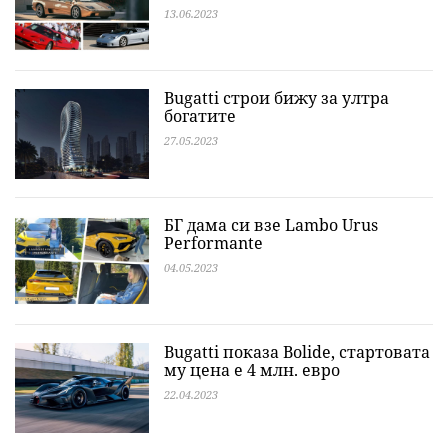
13.06.2023
Bugatti строи бижу за ултра
богатите
27.05.2023
БГ дама си взе Lambo Urus
Performante
04.05.2023
Bugatti показа Bolide, стартовата
му цена е 4 млн. евро
22.04.2023