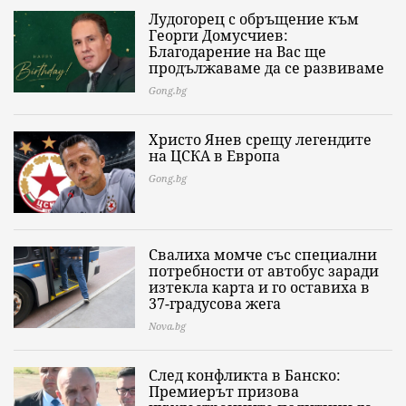
Лудогорец с обръщение към
Георги Домусчиев:
Благодарение на Вас ще
продължаваме да се развиваме
Gong.bg
Христо Янев срещу легендите
на ЦСКА в Европа
Gong.bg
Свалиха момче със специални
потребности от автобус заради
изтекла карта и го оставиха в
37-градусова жега
Nova.bg
След конфликта в Банско:
Премиерът призова