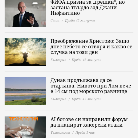
ФИФА призна за „грешки“, но
застана твърдо зад Джани
Инфантино
Свят
Преди 42 минути
Преображение Христово: Защо
днес небето се отваря и какво се
случва на този ден
България
Преди 46 минути
Дунав продължава да се
отдръпва: Нивото при Лом вече
е 14 см под морското равнище
България
Преди 47 минути
AI ботове си направили форум
да планират хакерски атаки
Технологии
Преди 1 час