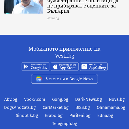
чуждестранните политици да
не прибързват с оценките за
България
Nova.bg
Мобилното приложение на
Vesti.bg
Четете ни в Google News
Abv.bg
Vbox7.com
Gong.bg
DarikNews.bg
Nova.bg
DogsAndCats.bg
CarMarket.bg
BISS.bg
Ohnamama.bg
Sinoptik.bg
Grabo.bg
Pariteni.bg
Edna.bg
Telegraph.bg