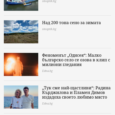
sinoptik.bg
Над 200 тона сено за зимата
sinoptik.bg
Феноменът „Одисея“: Малко
българско село се озова в клип с
милиони гледания
Edna.bg
„Тук сме най-щастливи“: Радина
Кърджилова и Пламен Димов
издадоха своето любимо място
Edna.bg