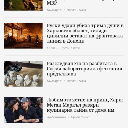
МВР
България
Преди 2 часа
Руски удари убиха трима души в
Харковска област, хиляди
цивилни остават на фронтовата
линия в Донецк
Свят
Преди 2 часа
Разследването на разбитата в
София лаборатория за фентанил
продължава
България
Преди 3 часа
Любимото ястие на принц Хари:
Меган Маркъл разкри
кулинарна тайна от дома им
Любопитно
Преди 3 часа