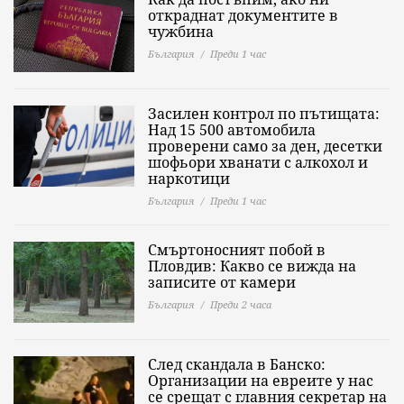
откраднат документите в
чужбина
България
Преди 1 час
Засилен контрол по пътищата:
Над 15 500 автомобила
проверени само за ден, десетки
шофьори хванати с алкохол и
наркотици
България
Преди 1 час
Смъртоносният побой в
Пловдив: Какво се вижда на
записите от камери
България
Преди 2 часа
След скандала в Банско:
Организации на евреите у нас
се срещат с главния секретар на