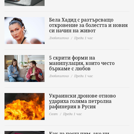
Бела Хадид с разтърсващо
откровение за болестта и новия
си начин на живот
Любопитно
Преди 1 час
5 скрити форми на
манипулация, които често
бъркаме с любов
Любопитно
Преди 1 час
Украински дронове отново
удариха голяма петролна
рафинерия в Русия
Свят
Преди 1 час
Как да постъпим, ако ни