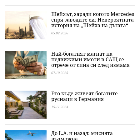
Шейхът, заради когото Mercedes
спря заводите си: Невероятната
история на „Шейха на дъгата“
05.02.2026
Най-богатият магнат на
недвижими имоти в САЩ се
отрече от сина си след измама
07.10.2025
Ето къде живеят богатите
руснаци в Германия
15.11.2024
До L.A. и назад: мисията
възможна