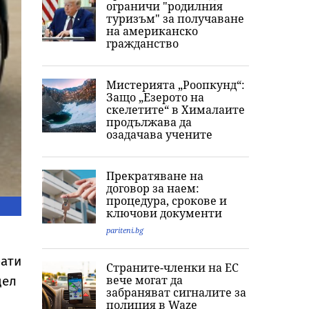
ограничи "родилния
туризъм" за получаване
на американско
гражданство
Мистерията „Роопкунд“:
Защо „Езерото на
скелетите“ в Хималаите
продължава да
озадачава учените
Прекратяване на
договор за наем:
процедура, срокове и
ключови документи
pariteni.bg
рати
Страните-членки на ЕС
вече могат да
дел
забраняват сигналите за
полиция в Waze