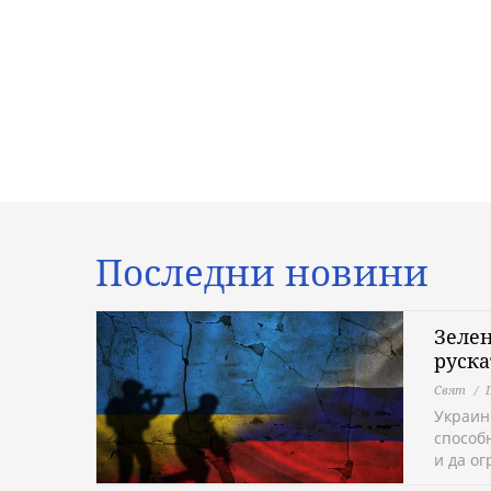
Последни новини
Зелен
руск
Свят
Украин
способ
и да о