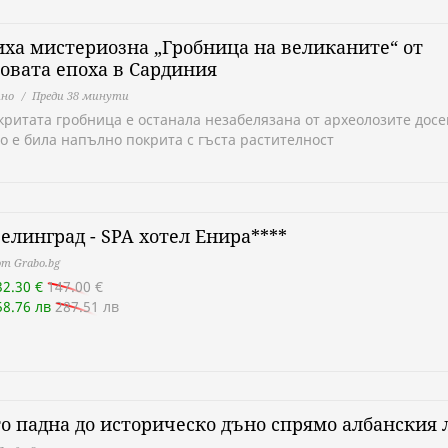
ха мистериозна „Гробница на великаните“ от
овата епоха в Сардиния
но
Преди 38 минути
критата гробница е останала незабелязана от археолозите досе
о е била напълно покрита с гъста растителност
елинград - SPA хотел Енира****
т Grabo.bg
32.30 €
147.00 €
58.76 лв
287.51 лв
о падна до историческо дъно спрямо албанския 