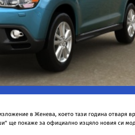
зложение в Женева, което тази година отваря в
ши" ще покаже за официално изцяло новия си мо