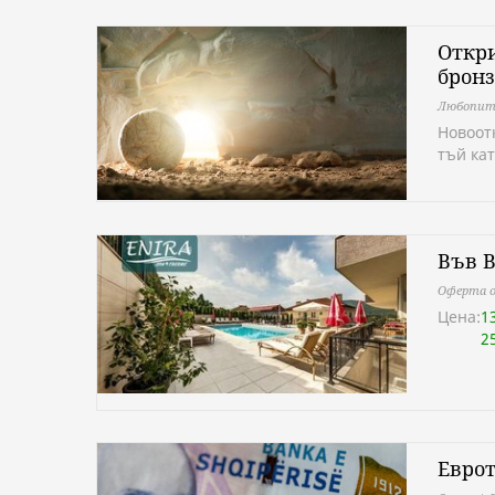
Откри
бронз
Любопит
Новоот
тъй кат
Във В
Оферта о
Цена:
1
2
Еврот