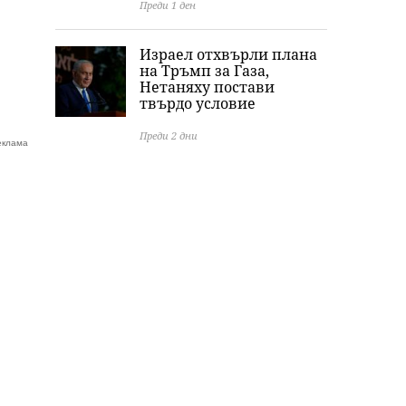
Преди 1 ден
Израел отхвърли плана
на Тръмп за Газа,
Нетаняху постави
твърдо условие
Преди 2 дни