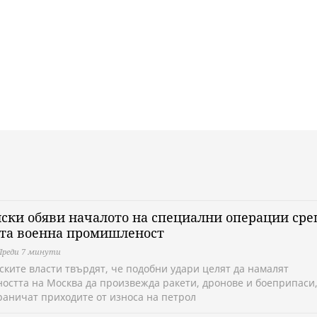
ски обяви началото на специални операции ср
ата военна промишленост
Преди 7 минути
ските власти твърдят, че подобни удари целят да намалят
ността на Москва да произвежда ракети, дронове и боеприпаси,
граничат приходите от износа на петрол