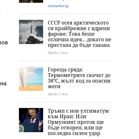
carmarket.bg
в
СССР осея арктическото
си крайбрежие с ядрени
фарове: Това беше
отлична идея... докато не
лов
престана да бъде такава
Преди 2 дни
Гореща сряда:
Термометрите скачат до
38°C, жълт код за опасни
чна
жеги
Преди 2 дни
Тръмп с нов ултиматум
към Иран: Или
Ормузкият проток ще
бъде отворен, или ще
последва силен удар