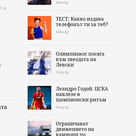
Edna.bg
т и
ТЕСТ: Какво издава
телефонът ти за теб?
Edna.bg
Олимпиакос посяга
към звездата на
Левски
е
Gong.bg
Леандро Годой: ЦСКА
навлезе в
шампионски ритъм
ата
Gong.bg
Ограничават
движението на
камиони по