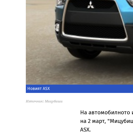
Новият ASX
Източник: Мицубиши
На автомобилното и
на 2 март, "Мицуби
ASX.