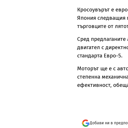
Кросоувърът е евро
Япония следващия м
търговците от лято
Сред предлаганите 
двигател с директн
стандарта Евро-5.
Моторът ще е с авт
степенна механична
ефективност, обещ
Добави ни в предпо