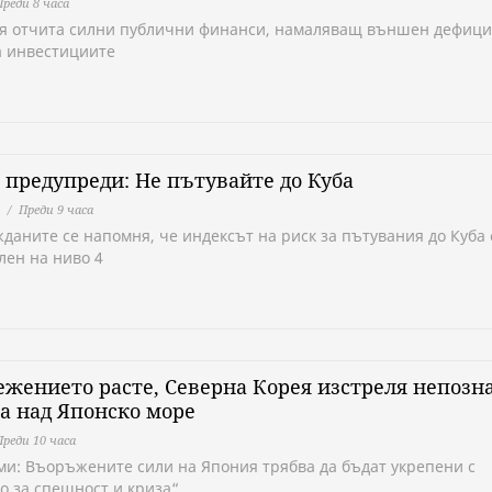
Преди 8 часа
я отчита силни публични финанси, намаляващ външен дефици
а инвестициите
предупреди: Не пътувайте до Куба
Преди 9 часа
жданите се напомня, че индексът на риск за пътувания до Куба 
лен на ниво 4
жението расте, Северна Корея изстреля непозн
а над Японско море
Преди 10 часа
ми: Въоръжените сили на Япония трябва да бъдат укрепени с
о за спешност и криза“