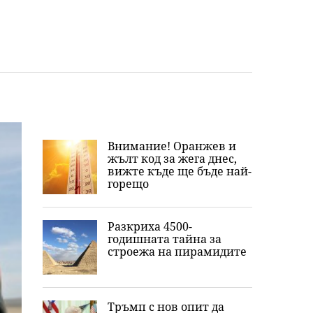
Внимание! Оранжев и
жълт код за жега днес,
вижте къде ще бъде най-
горещо
Разкриха 4500-
годишната тайна за
строежа на пирамидите
Тръмп с нов опит да