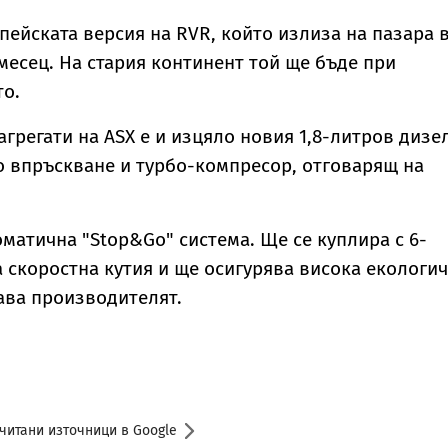
пейската версия на RVR, който излиза на пазара 
есец. На стария континент той ще бъде при
то.
агрегати на ASX е и изцяло новия 1,8-литров дизе
о впръскване и турбо-компресор, отговарящ на
оматична "Stop&Go" система. Ще се куплира с 6-
 скоростна кутия и ще осигурява висока екологи
ава производителят.
читани източници в Google