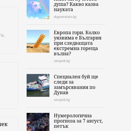
душа? Какво казва
науката
dogsandcats.bg
Европа гори. Колко
га,
уязвима е България
при следващата
екстремна гореща
вълна?
sinoptik.bg
Специален буй ще
следи за
замърсявания по
Дунав
sinoptik.bg
Нумерологична
прогноза за 7 август,
лек
петък