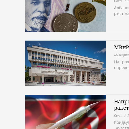
Свят
Албани
ръст н
МВнР 
България
На гра
опреде
Напре
ракет
Свят
Коидзу
„чувств