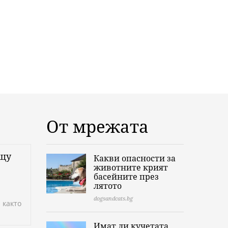
От мрежата
ещу
Какви опасности за
животните крият
басейните през
лятото
dogsandcats.bg
 както
Имат ли кучетата