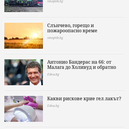
sinoptik.bg
Слънчево, горещо и
пожароопасно време
sinoptik.bg
Антонио Бандерас на 66: от
Малага до Холивуд и обратно
Edna.bg
Какви рискове крие гел лакът?
Edna.bg