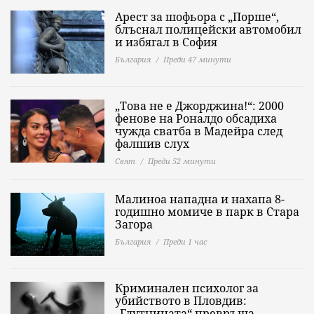
Арест за шофьора с „Порше“,
блъснал полицейски автомобил
и избягал в София
България
Преди 47 минути
„Това не е Джорджина!“: 2000
фенове на Роналдо обсадиха
чужда сватба в Мадейра след
фалшив слух
Свят
Преди 52 минути
Малиноа нападна и нахапа 8-
годишно момиче в парк в Стара
Загора
България
Преди 1 час
Криминален психолог за
убийството в Пловдив:
„Глутницата“ превръща