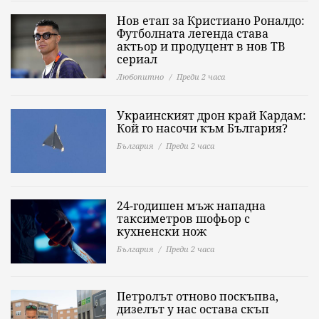
Нов етап за Кристиано Роналдо:
Футболната легенда става
актьор и продуцент в нов ТВ
сериал
Любопитно
Преди 2 часа
Украинският дрон край Кардам:
Кой го насочи към България?
България
Преди 2 часа
24-годишен мъж нападна
таксиметров шофьор с
кухненски нож
България
Преди 2 часа
Петролът отново поскъпва,
дизелът у нас остава скъп