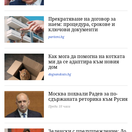
Прекратяване на договор за
наем: процедура, срокове и
ключови документи
pariteni.bg
Как мога да помогна на котката
ми да се адаптира към новия
дом
dogsandcats.bg
Москва похвали Радев за по-
сдържаната реторика към Русия
Преди 18 часа
Зеленски с предупреждение: До