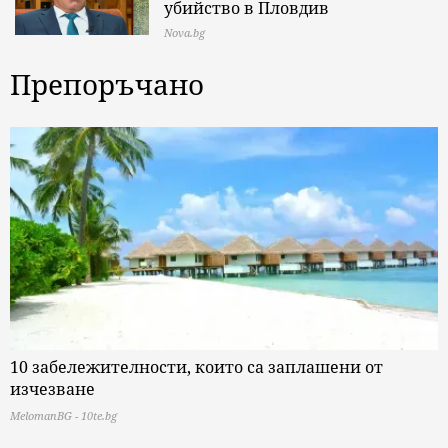
убийство в Пловдив
Nova.bg
Препоръчано
10 забележителности, които са заплашени от
изчезване
MelomanBG - 10te.bg