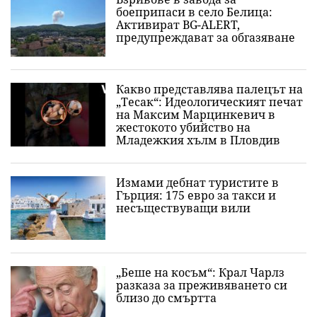
боеприпаси в село Белица:
Активират BG-ALERT,
предупреждават за обгазяване
Какво представлява палецът на
„Тесак“: Идеологическият печат
на Максим Марцинкевич в
жестокото убийство на
Младежкия хълм в Пловдив
Измами дебнат туристите в
Гърция: 175 евро за такси и
несъществуващи вили
„Беше на косъм“: Крал Чарлз
разказа за преживяването си
близо до смъртта