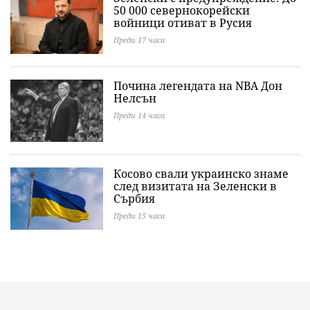
50 000 севернокорейски
войници отиват в Русия
Преди 17 часа
Почина легендата на NBA Дон
Нелсън
Преди 14 часа
Косово свали украинско знаме
след визитата на Зеленски в
Сърбия
Преди 15 часа