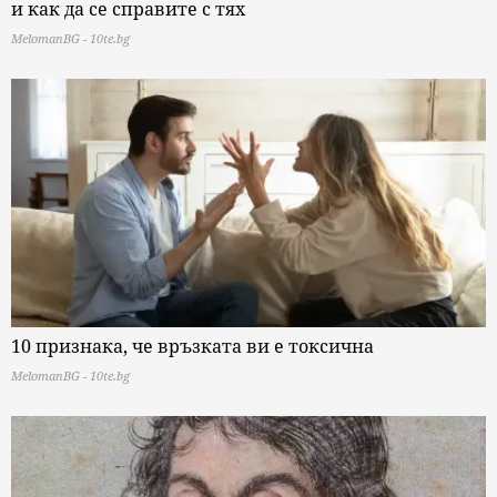
и как да се справите с тях
MelomanBG - 10te.bg
10 признака, че връзката ви е токсична
MelomanBG - 10te.bg