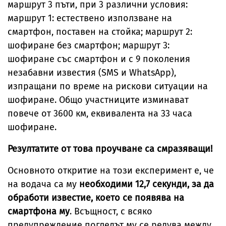
маршрут 3 пъти, при 3 различни условия:
маршрут 1: естествено използване на
смартфон, поставен на стойка; маршрут 2:
шофиране без смартфон; маршрут 3:
шофиране със смартфон и с 9 поколения
незабавни известия (SMS и WhatsApp),
изпращани по време на рискови ситуации на
шофиране. Общо участниците изминават
повече от 3600 км, еквивалента на 33 часа
шофиране.
Резултатите от това проучване са смразяващи!
Основното откритие на този експеримент е, че
на водача са му
необходими 12,7 секунди, за да
обработи известие, което се появява на
смартфона му
. Всъщност, с всяко
предупреждение погледът му се редува между