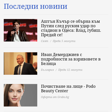
Последни новини
Аштън Къчър се обърна към
Путин след руския удар по
стадион в Одеса: Влад, губиш.
Предай се!
Свят
Преди 5 минути
Иван Демерджиев с
подробности за взривовете в
Белица
България
Преди 12 минути
Почистване на лице - Podo
Beauty Center
Оферта от Grabo.bg