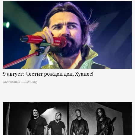
9 август: Честит рожден ден, Хуанес!
MelomanBG - Sled5.bg