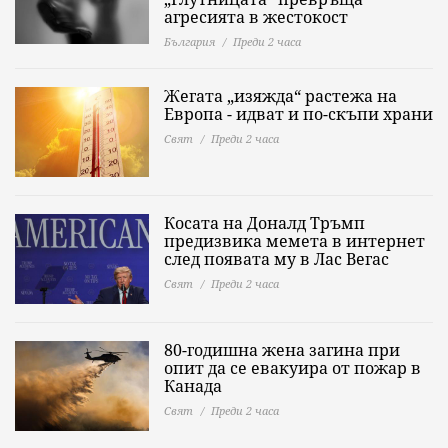
агресията в жестокост
България
Преди 2 часа
Жегата „изяжда“ растежа на
Европа - идват и по-скъпи храни
Свят
Преди 2 часа
Косата на Доналд Тръмп
предизвика мемета в интернет
след появата му в Лас Вегас
Свят
Преди 2 часа
80-годишна жена загина при
опит да се евакуира от пожар в
Канада
Свят
Преди 2 часа