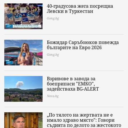
40-градусова жега посрещна
Левски в Туркестан
Gong.bg
Божидар Саръбоюков повежда
българите на Евро 2026
Gong.bg
Взривове в завода за
боеприпаси "ЕМКО",
задействаха BG-ALERT
Nova.bg
„По тялото на жертвата не е
имало здраво място": Говори
съдията по делото за жестокото