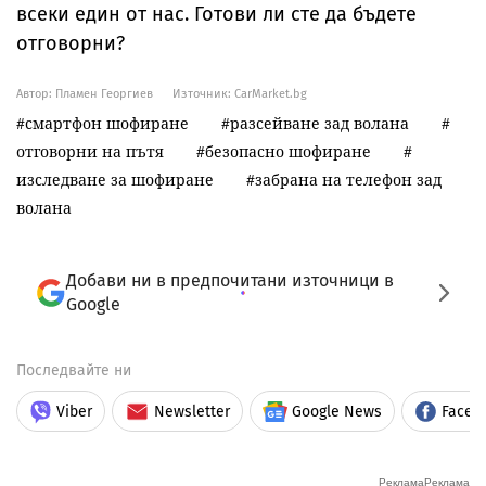
всеки един от нас. Готови ли сте да бъдете
отговорни?
Автор: Пламен Георгиев
Източник:
CarMarket.bg
смартфон шофиране
разсейване зад волана
отговорни на пътя
безопасно шофиране
изследване за шофиране
забрана на телефон зад
волана
Добави ни в предпочитани източници в
Google
Последвайте ни
Viber
Newsletter
Google News
Faceb