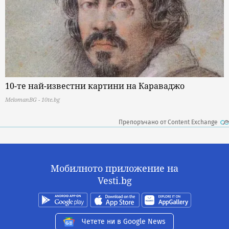
10-те най-известни картини на Караваджо
MelomanBG - 10te.bg
Препоръчано от Content Exchange
Мобилното приложение на
Vesti.bg
Четете ни в Google News