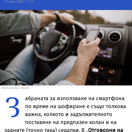
17 юли 2025, 11:17
Източник: Istock
З
абраната за използване на смартфона
по време на шофиране е също толкова
важна, колкото и задължителното
поставяне на предпазен колан и на
задните (точно така) седалки. В „
Отговорни на