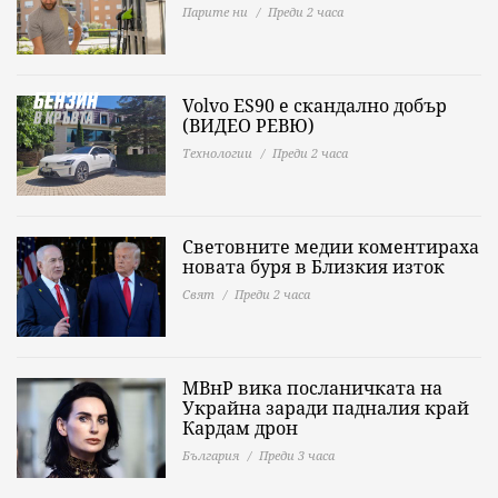
Парите ни
Преди 2 часа
Volvo ES90 е скандално добър
(ВИДЕО РЕВЮ)
Технологии
Преди 2 часа
Световните медии коментираха
новата буря в Близкия изток
Свят
Преди 2 часа
МВнР вика посланичката на
Украйна заради падналия край
Кардам дрон
България
Преди 3 часа