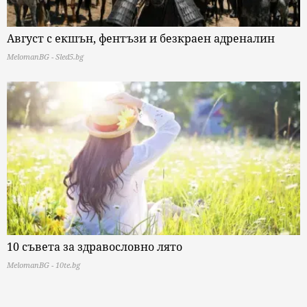
Август с екшън, фентъзи и безкраен адреналин
MelomanBG - Sled5.bg
10 съвета за здравословно лято
MelomanBG - 10te.bg