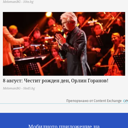
MelomanBG - 10te.bg
8 август: Честит рожден ден, Орлин Горанов!
MelomanBG - Sled5.bg
Препоръчано от Content Exchange
Мобилното приложение на