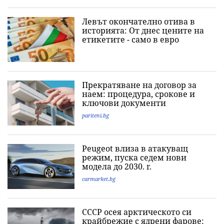
Левът окончателно отива в
историята: Oт днес цените на
етикетите - само в евро
Прекратяване на договор за
наем: процедура, срокове и
ключови документи
pariteni.bg
Peugeot влиза в атакуващ
режим, пуска седем нови
модела до 2030. г.
carmarket.bg
СССР осея арктическото си
крайбрежие с ядрени фарове: