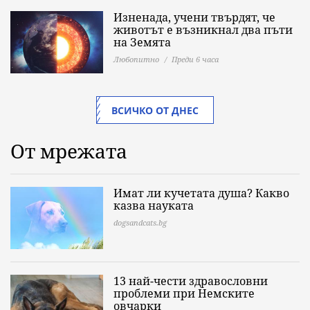
Изненада, учени твърдят, че
животът е възникнал два пъти
на Земята
Любопитно
Преди 6 часа
ВСИЧКО ОТ ДНЕС
От мрежата
Имат ли кучетата душа? Какво
казва науката
dogsandcats.bg
13 най-чести здравословни
проблеми при Немските
овчарки