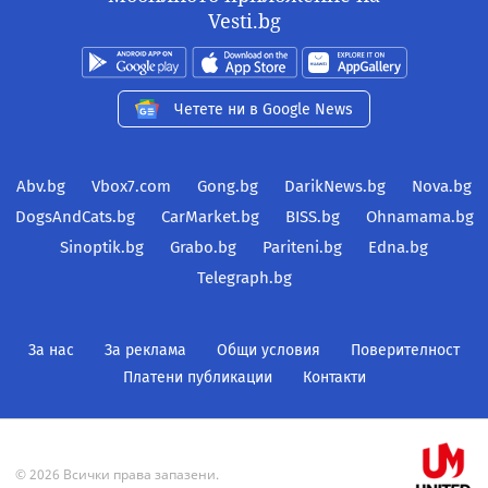
Vesti.bg
Четете ни в Google News
Abv.bg
Vbox7.com
Gong.bg
DarikNews.bg
Nova.bg
DogsAndCats.bg
CarMarket.bg
BISS.bg
Ohnamama.bg
Sinoptik.bg
Grabo.bg
Pariteni.bg
Edna.bg
Telegraph.bg
За нас
За реклама
Общи условия
Поверителност
Платени публикации
Контакти
© 2026 Всички права запазени.