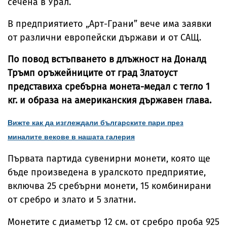
сечена в Урал.
В предприятието „Арт-Грани” вече има заявки
от различни европейски държави и от САЩ.
По повод встъпването в длъжност на Доналд
Тръмп оръжейниците от град Златоуст
представиха сребърна монета-медал с тегло 1
кг. и образа на американския държавен глава.
Вижте как да изглеждали българските пари през
миналите векове в нашата галерия
Първата партида сувенирни монети, която ще
бъде произведена в уралското предприятие,
включва 25 сребърни монети, 15 комбинирани
от сребро и злато и 5 златни.
Монетите с диаметър 12 см. от сребро проба 925