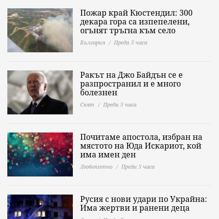
Пожар край Кюстендил: 300
декара гора са изпепелени,
огънят тръгна към село
България
Преди 5 часа
Ракът на Джо Байдън се е
разпространил и е много
болезнен
Свят
Преди 5 часа
Почитаме апостола, избран на
мястото на Юда Искариот, кой
има имен ден
Любопитно
Преди 5 часа
Русия с нови удари по Украйна:
Има жертви и ранени деца