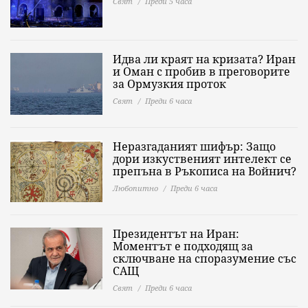
Свят
Преди 5 часа
Идва ли краят на кризата? Иран
и Оман с пробив в преговорите
за Ормузкия проток
Свят
Преди 6 часа
Неразгаданият шифър: Защо
дори изкуственият интелект се
препъна в Ръкописа на Войнич?
Любопитно
Преди 6 часа
Президентът на Иран:
Моментът е подходящ за
сключване на споразумение със
САЩ
Свят
Преди 6 часа