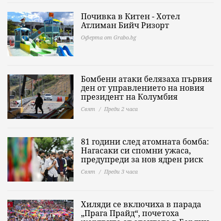
Почивка в Китен - Хотел
Атлиман Бийч Ризорт
Оферта от Grabo.bg
Бомбени атаки белязаха първия
ден от управлението на новия
президент на Колумбия
Свят
Преди 2 часа
81 години след атомната бомба:
Нагасаки си спомни ужаса,
предупреди за нов ядрен риск
Свят
Преди 3 часа
Хиляди се включиха в парада
„Прага Прайд“, почетоха