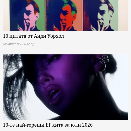
10 цитата от Анди Уорхол
MelomanBG - 10te.bg
10-те най-горещи БГ хита за юли 2026