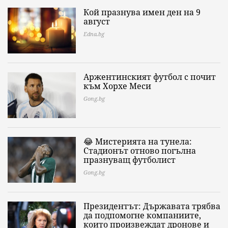
Кой празнува имен ден на 9
август
Edna.bg
Аржентинският футбол с почит
към Хорхе Меси
Gong.bg
😂 Мистерията на тунела:
Стадионът отново погълна
празнуващ футболист
Gong.bg
Президентът: Държавата трябва
да подпомогне компаниите,
които произвеждат дронове и