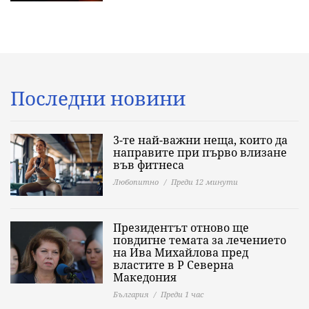
Последни новини
3-те най-важни неща, които да
направите при първо влизане
във фитнеса
Любопитно
Преди 12 минути
Президентът отново ще
повдигне темата за лечението
на Ива Михайлова пред
властите в Р Северна
Македония
България
Преди 1 час