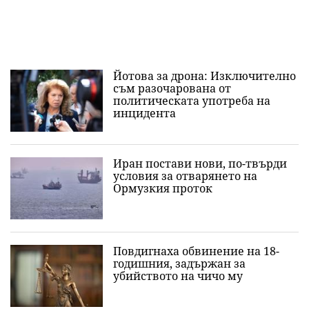
Йотова за дрона: Изключително
съм разочарована от
политическата употреба на
инцидента
Иран постави нови, по-твърди
условия за отварянето на
Ормузкия проток
Повдигнаха обвинение на 18-
годишния, задържан за
убийството на чичо му