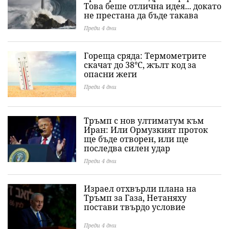
Това беше отлична идея... докато
не престана да бъде такава
Преди 4 дни
Гореща сряда: Термометрите
скачат до 38°C, жълт код за
опасни жеги
Преди 4 дни
Тръмп с нов ултиматум към
Иран: Или Ормузкият проток
ще бъде отворен, или ще
последва силен удар
Преди 4 дни
Израел отхвърли плана на
Тръмп за Газа, Нетаняху
постави твърдо условие
Преди 4 дни