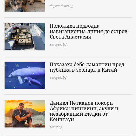
dogsandcats.bg
Положиха подводна
навигационна линия до остров
Света Анастасия
sinoptik.bg
Показаха бебе ламантин пред
публика в зоопарк в Китай
sinoptik.bg
Даниел Петканов покори
Африка: пингвини, акули и
незабравими гледки от
Кейптаун
Edna.bg