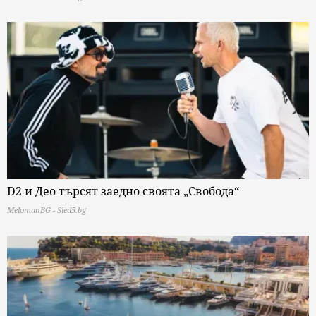
D2 и Део търсят заедно своята „Свобода“
MelomanBG - Sled5.bg