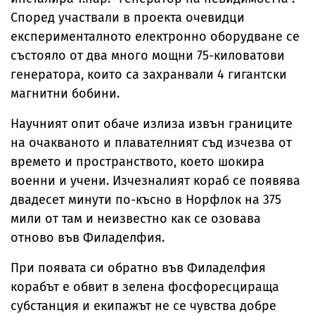
Според участвали в проекта очевидци
експерименталното електронно оборудване се
състояло от два много мощни 75-киловатови
генератора, които са захранвали 4 гигантски
магнитни бобини.
Научният опит обаче излиза извън границите
на очакваното и плавателният съд изчезва от
времето и пространството, което шокира
военни и учени. Изчезналият кораб се появява
двадесет минути по-късно в Норфлок на 375
мили от там и неизвестно как се озовава
отново във Филаделфия.
При появата си обратно във Филаделфия
корабът е обвит в зелена фосфоресцираща
субстанция и екипажът не се чувства добре