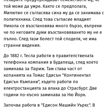
той може да умре. Както се предполага,
Милютин се съгласява сина му да се занимава с
политехника. След това съгласие младият
Никола се възстановява много бързо, въпреки
че по неговите думи възстановяването му не е
пълно. След тази болест той споделя, че има
странни видения.
До 1882 г. Тесла работи в правителствената
телефонна компания в Будапеща, след което
заминава за Париж. Там става част от
копанията на Томас Едисън "Континентал
Едисън Къмпани", където работи по
електростанцията за влака до Страсбург. Две
години по-късно заминава за Ню Йорк.
Започва работа в "Едисон Машийн Уъркс". В