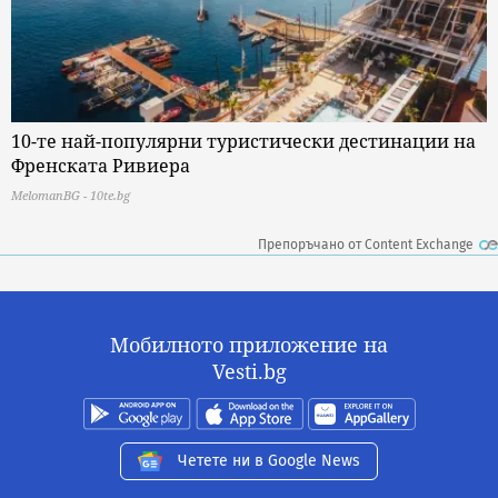
10-те най-популярни туристически дестинации на
Френската Ривиера
MelomanBG - 10te.bg
Препоръчано от Content Exchange
Мобилното приложение на
Vesti.bg
Четете ни в Google News