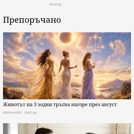
Nova.bg
Препоръчано
Животът на 3 зодии тръгва нагоре през август
MelomanBG - Sled5.bg