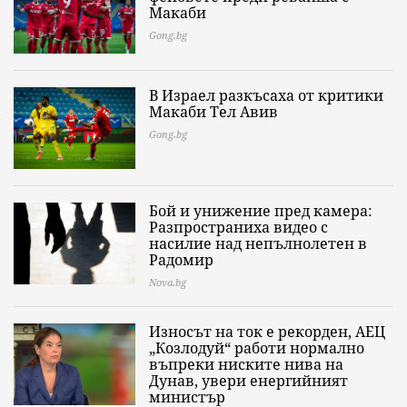
Макаби
Gong.bg
В Израел разкъсаха от критики
Макаби Тел Авив
Gong.bg
Бой и унижение пред камера:
Разпространиха видео с
насилие над непълнолетен в
Радомир
Nova.bg
Износът на ток е рекорден, АЕЦ
„Козлодуй“ работи нормално
въпреки ниските нива на
Дунав, увери енергийният
министър