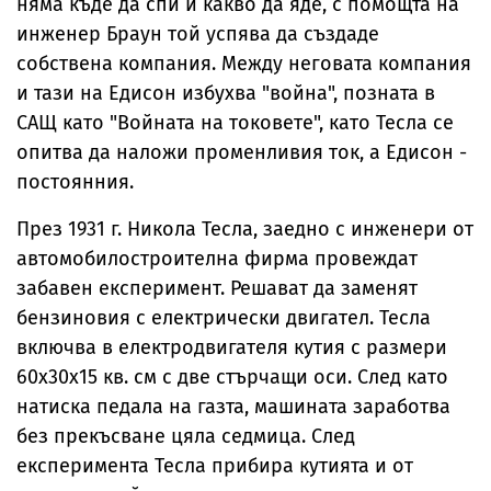
няма къде да спи и какво да яде, с помощта на
инженер Браун той успява да създаде
собствена компания. Между неговата компания
и тази на Едисон избухва "война", позната в
САЩ като "Войната на токовете", като Тесла се
опитва да наложи променливия ток, а Едисон -
постоянния.
През 1931 г. Никола Тесла, заедно с инженери от
автомобилостроителна фирма провеждат
забавен експеримент. Решават да заменят
бензиновия с електрически двигател. Тесла
включва в електродвигателя кутия с размери
60х30х15 кв. см с две стърчащи оси. След като
натиска педала на газта, машината заработва
без прекъсване цяла седмица. След
експеримента Тесла прибира кутията и от