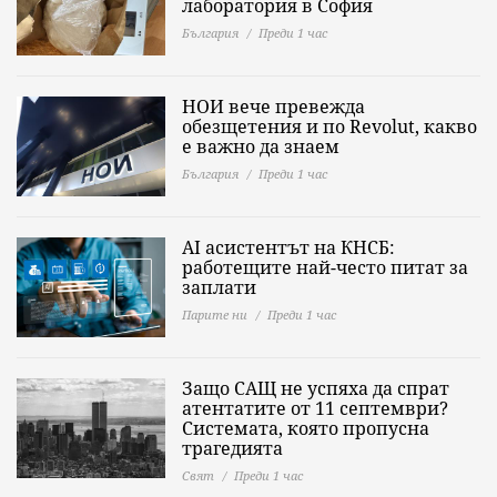
лаборатория в София
България
Преди 1 час
НОИ вече превежда
обезщетения и по Revolut, какво
е важно да знаeм
България
Преди 1 час
AI асистентът на КНСБ:
работещите най-често питат за
заплати
Парите ни
Преди 1 час
Защо САЩ не успяха да спрат
атентатите от 11 септември?
Системата, която пропусна
трагедията
Свят
Преди 1 час