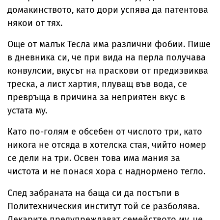
домакинството, като дори успява да патентова
някои от тях.
Още от малък Тесла има различни фобии. Пише
в дневника си, че при вида на перла получава
конвулсии, вкусът на праскови от предизвиква
треска, а лист хартия, плуващ във вода, се
превръща в причина за неприятен вкус в
устата му.
Като по-голям е обсебен от числото три, като
никога не отсяда в хотелска стая, чийто номер
се дели на три. Освен това има мания за
чистота и не понася хора с наднормено тегло.
След забраната на баща си да постъпи в
Политехническия институт той се разболява.
Лекарите предупреждават семейството му, че