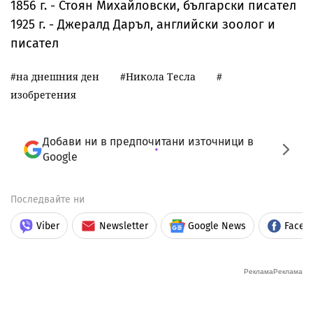
1856 г. - Стоян Михайловски, български писател
1925 г. - Джералд Даръл, английски зоолог и
писател
на днешния ден
Никола Тесла
изобретения
Добави ни в предпочитани източници в
Google
Последвайте ни
Viber
Newsletter
Google News
Faceb