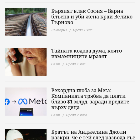
Бързият влак София – Варна
блъсна и уби жена край Велико
Търново
България
Преди 1 час
Тайната кодова дума, която
измамниците мразят
Свят
Преди 1 час
Рекордна глоба за Meta:
Компанията трябва да плати
близо $1 млрд. заради вредите
върху деца
Свят
Преди 2 часа
Братът на Анджелина Джоли
разкри, че е гей след развода със