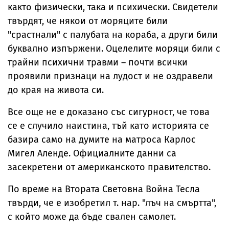
както физически, така и психически. Свидетели
твърдят, че някои от моряците били
"срастнали" с палубата на кораба, а други били
буквално изпържени. Оцелелите моряци били с
трайни психични травми – почти всички
проявили признаци на лудост и не оздравели
до края на живота си.
Все още не е доказано със сигурност, че това
се е случило наистина, тъй като историята се
базира само на думите на матроса Карлос
Мигел Аленде. Официалните данни са
засекретени от американското правителство.
По време на Втората Световна Война Тесла
твърди, че е изобретил т. нар. "лъч на смъртта",
с който може да бъде свален самолет.