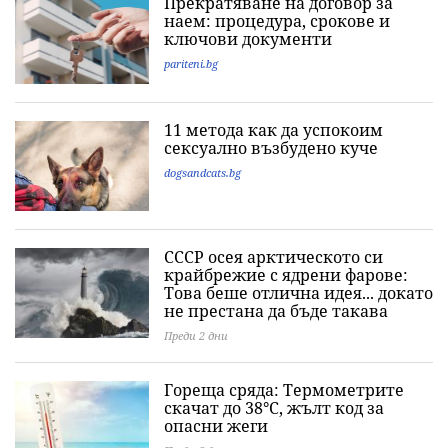
Прекратяване на договор за
наем: процедура, срокове и
ключови документи
pariteni.bg
11 метода как да успокоим
сексуално възбудено куче
dogsandcats.bg
СССР осея арктическото си
крайбрежие с ядрени фарове:
Това беше отлична идея... докато
не престана да бъде такава
Преди 2 дни
Гореща сряда: Термометрите
скачат до 38°C, жълт код за
опасни жеги