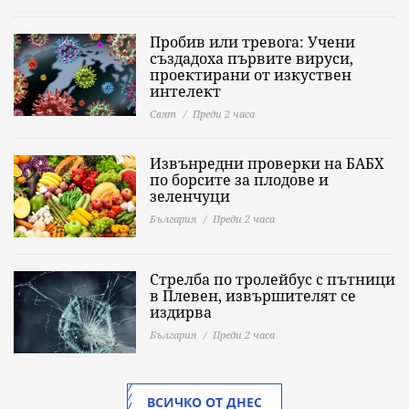
Пробив или тревога: Учени
създадоха първите вируси,
проектирани от изкуствен
интелект
Свят
Преди 2 часа
Извънредни проверки на БАБХ
по борсите за плодове и
зеленчуци
България
Преди 2 часа
Стрелба по тролейбус с пътници
в Плевен, извършителят се
издирва
България
Преди 2 часа
ВСИЧКО ОТ ДНЕС