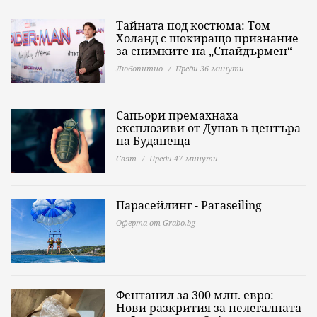
Тайната под костюма: Том
Холанд с шокиращо признание
за снимките на „Спайдърмен“
Любопитно
Преди 36 минути
Сапьори премахнаха
експлозиви от Дунав в центъра
на Будапеща
Свят
Преди 47 минути
Парасейлинг - Paraseiling
Оферта от Grabo.bg
Фентанил за 300 млн. евро:
Нови разкрития за нелегалната