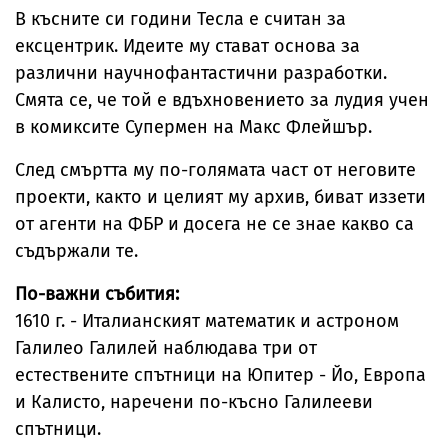
В късните си години Тесла е считан за
ексцентрик. Идеите му стават основа за
различни научнофантастични разработки.
Смята се, че той е вдъхновението за лудия учен
в комиксите Супермен на Макс Флейшър.
След смъртта му по-голямата част от неговите
проекти, както и целият му архив, биват иззети
от агенти на ФБР и досега не се знае какво са
съдържали те.
По-важни събития:
1610 г. - Италианският математик и астроном
Галилео Галилей наблюдава три от
естествените спътници на Юпитер - Йо, Европа
и Калисто, наречени по-късно Галилееви
спътници.