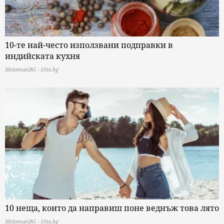
10-те най-често използвани подправки в
индийската кухня
MelomanBG - 10te.bg
10 неща, които да направиш поне веднъж това лято
MelomanBG - 10te.bg