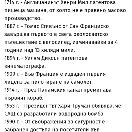
1714 г. - Англичанинът Хенри Мил патентова
пишеща машина, от която не е правено масово
производство.
1887 г. - Томас Стивънс от Сан Франциско
завършва първото в света околосветско
пътешествие с велосипед, изминавайки за 4
години над 13 хиляди мили.
1894 г. - Уилям Диксън патентова
кинематографа.
1909 г. - Във Франция е издаден първият
лиценз за пилотиране на самолет.
1914 г. - През Панамския канал преминава
първият кораб.
1953 г. - Президентът Хари Труман обявява, че
САЩ са разработили водородна бомба.
1990 г. - От съображения за сигурност е
забранен достъпа на посетители във