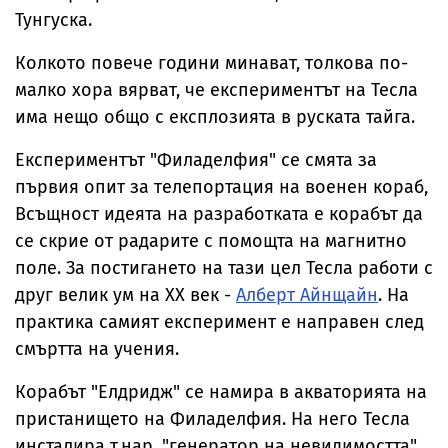
Тунгуска.
Колкото повече години минават, толкова по-
малко хора вярват, че експериментът на Тесла
има нещо общо с експлозията в руската тайга.
Експериментът "Филаделфия" се смята за
първия опит за телепортация на военен кораб,
Всъщност идеята на разработката е корабът да
се скрие от радарите с помощта на магнитно
поле. За постигането на тази цел Тесла работи с
друг велик ум на ХХ век -
Алберт Айнщайн
. На
практика самият експеримент е направен след
смъртта на учения.
Корабът "Елдридж" се намира в акваторията на
пристанището на Филаделфия. На него Тесла
инсталира т.нар. "генератор на невидимостта".