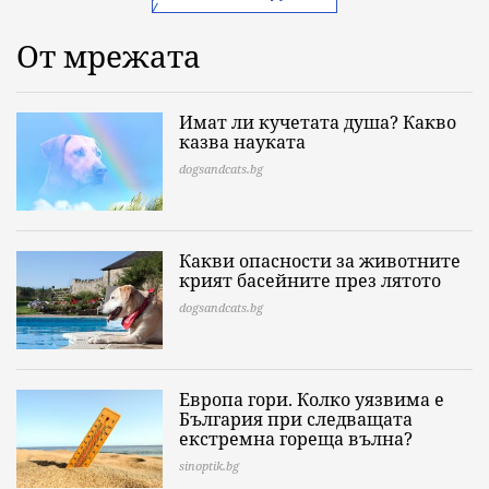
От мрежата
Имат ли кучетата душа? Какво
казва науката
dogsandcats.bg
Какви опасности за животните
крият басейните през лятото
dogsandcats.bg
Европа гори. Колко уязвима е
България при следващата
екстремна гореща вълна?
sinoptik.bg