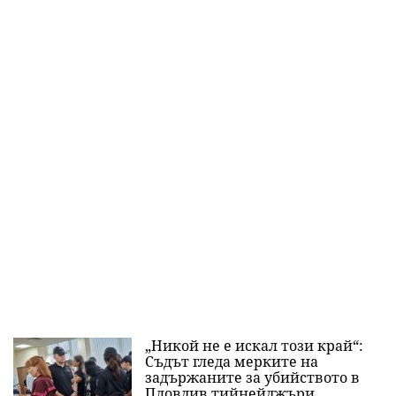
„Никой не е искал този край“:
Съдът гледа мерките на
задържаните за убийството в
Пловдив тийнейджъри