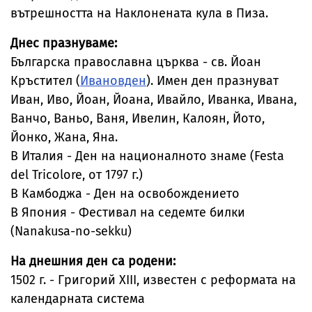
вътрешността на Наклонената кула в Пиза.
Днес празнуваме:
Българска православна църква - св. Йоан
Кръстител (
Ивановден
). Имен ден празнуват
Иван, Иво, Йоан, Йоана, Ивайло, Иванка, Ивана,
Ванчо, Ваньо, Ваня, Ивелин, Калоян, Йото,
Йонко, Жана, Яна.
В Италия - Ден на националното знаме (Festa
del Tricolore, от 1797 г.)
В Камбоджа - Ден на освобождението
В Япония - Фестивал на седемте билки
(Nanakusa-no-sekku)
На днешния ден са родени:
1502 г. - Григорий XIII, известен с реформата на
календарната система