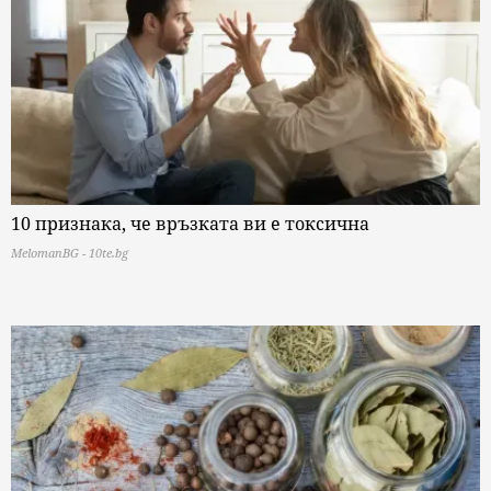
10 признака, че връзката ви е токсична
MelomanBG - 10te.bg