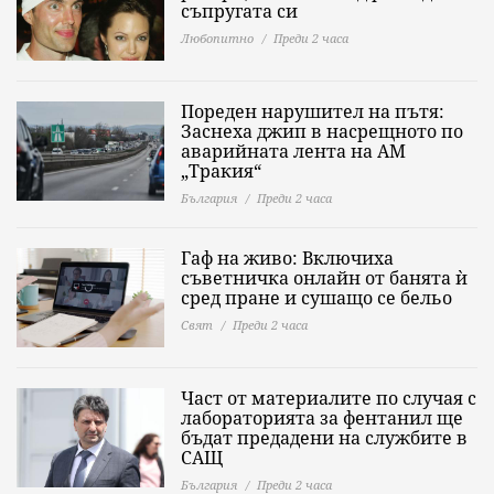
съпругата си
Любопитно
Преди 2 часа
Пореден нарушител на пътя:
Заснеха джип в насрещното по
аварийната лента на АМ
„Тракия“
България
Преди 2 часа
Гаф на живо: Включиха
съветничка онлайн от банята ѝ
сред пране и сушащо се бельо
Свят
Преди 2 часа
Част от материалите по случая с
лабораторията за фентанил ще
бъдат предадени на службите в
САЩ
България
Преди 2 часа