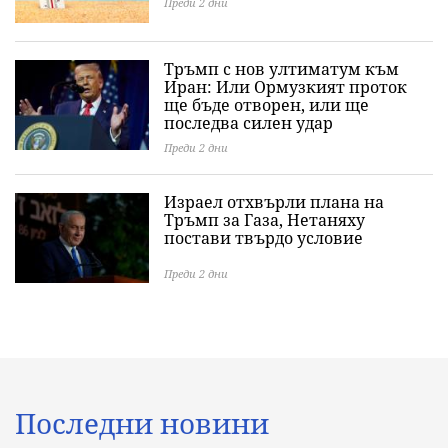
Преди 2 дни
Тръмп с нов ултиматум към
Иран: Или Ормузкият проток
ще бъде отворен, или ще
последва силен удар
Преди 2 дни
Израел отхвърли плана на
Тръмп за Газа, Нетаняху
постави твърдо условие
Преди 2 дни
Последни новини