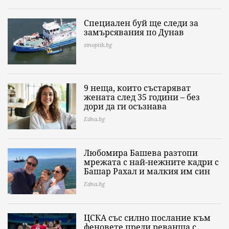
Специален буй ще следи за
замърсявания по Дунав
sinoptik.bg
9 неща, които състаряват
жената след 35 години – без
дори да ги осъзнава
Edna.bg
Любомира Башева разтопи
мрежата с най-нежните кадри с
Башар Рахал и малкия им син
Edna.bg
ЦСКА със силно послание към
феновете преди реванша с