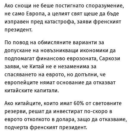
Ако снощи не беше постигнато споразумение,
не само Европа, а целият свят щеше да бъде
изправен пред катастрофа, заяви френският
президент.
По повод на обмисляните варианти за
допускане на новъзникващи икономики да
подпомагат финансово еврозоната, Саркози
заяви, че Китай не е незаменима за
спасяването на еврото, но допълни, че
европейците нямат основание да отказват
китайските капитали.
Ако китайците, които имат 60% от световните
резерви, решат да инвестират по-скоро в
еврото отколкото в долара, защо да отказваме,
подчерта френският президент.