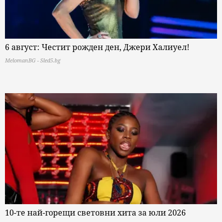
6 август: Честит рожден ден, Джери Халиуел!
MelomanBG - Sled5.bg
10-те най-горещи световни хита за юли 2026