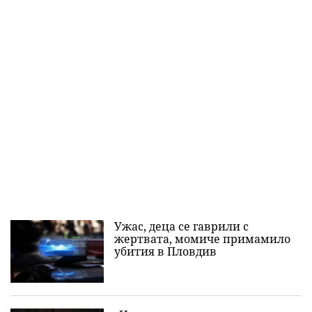
Ужас, деца се гаврили с
жертвата, момиче примамило
убития в Пловдив