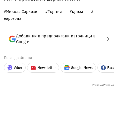
Никола Саркози
Гърция
криза
еврозона
Добави ни в предпочитани източници в
Google
Последвайте ни
Viber
Newsletter
Google News
Faceb