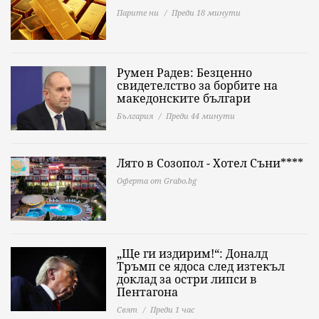
Парите ни
Преди 18 минути
Румен Радев: Безценно
свидетелство за борбите на
македонските българи
България
Преди 44 минути
Лято в Созопол - Хотел Съни****
Оферта от Grabo.bg
„Ще ги издирим!“: Доналд
Тръмп се ядоса след изтекъл
доклад за остри липси в
Пентагона
Свят
Преди 1 час