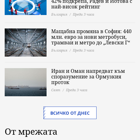
42% подкрепа, Радев и Йотова с
най-висок рейтинг
България
Преди 3 часа
Мащабна промяна в София: 440
млн. евро за нови метробуси,
трамваи и метро до „Левски Г“
България
Преди 3 часа
Иран и Оман напредват към
споразумение за Ормузкия
проток
Свят
Преди 3 часа
ВСИЧКО ОТ ДНЕС
От мрежата