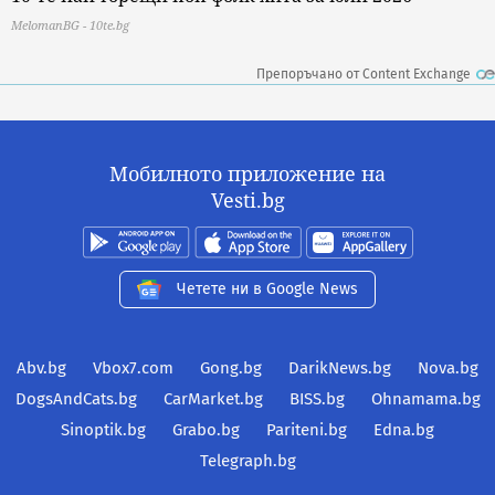
MelomanBG - 10te.bg
Препоръчано от Content Exchange
Мобилното приложение на
Vesti.bg
Четете ни в Google News
Abv.bg
Vbox7.com
Gong.bg
DarikNews.bg
Nova.bg
DogsAndCats.bg
CarMarket.bg
BISS.bg
Ohnamama.bg
Sinoptik.bg
Grabo.bg
Pariteni.bg
Edna.bg
Telegraph.bg