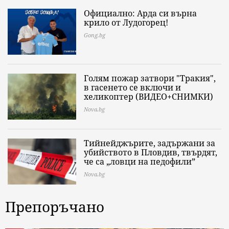
Официално: Арда си върна
крило от Лудогорец!
Gong.bg
Голям пожар затвори "Тракия",
в гасенето се включи и
хеликоптер (ВИДЕО+СНИМКИ)
Nova.bg
Тийнейджърите, задържани за
убийството в Пловдив, твърдят,
че са „ловци на педофили”
Nova.bg
Препоръчано