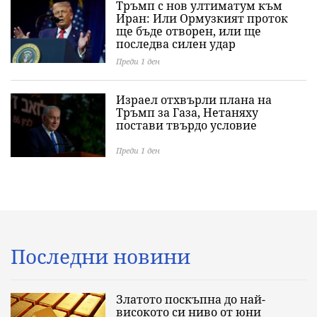
Тръмп с нов ултиматум към
Иран: Или Ормузкият проток
ще бъде отворен, или ще
последва силен удар
Преди 1 ден
Израел отхвърли плана на
Тръмп за Газа, Нетаняху
постави твърдо условие
Преди 1 ден
Последни новини
Златото поскъпна до най-
високото си ниво от юни