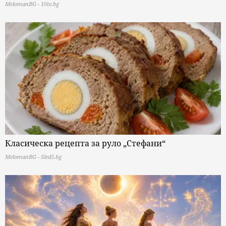
MelomanBG - 10te.bg
Класическа рецепта за руло „Стефани“
MelomanBG - Sled5.bg