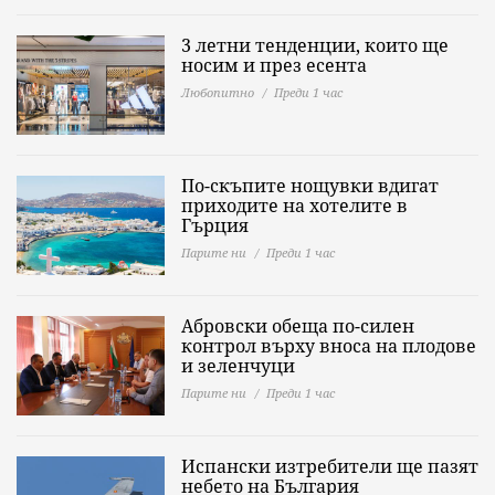
3 летни тенденции, които ще
носим и през есента
Любопитно
Преди 1 час
По-скъпите нощувки вдигат
приходите на хотелите в
Гърция
Парите ни
Преди 1 час
Абровски обеща по-силен
контрол върху вноса на плодове
и зеленчуци
Парите ни
Преди 1 час
Испански изтребители ще пазят
небето на България