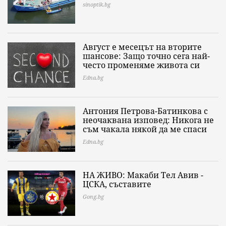
sinoptik.bg
Август е месецът на вторите
шансове: Защо точно сега най-
често променяме живота си
Edna.bg
Антония Петрова-Батинкова с
неочаквана изповед: Никога не
съм чакала някой да ме спаси
Edna.bg
НА ЖИВО: Макаби Тел Авив -
ЦСКА, съставите
Gong.bg