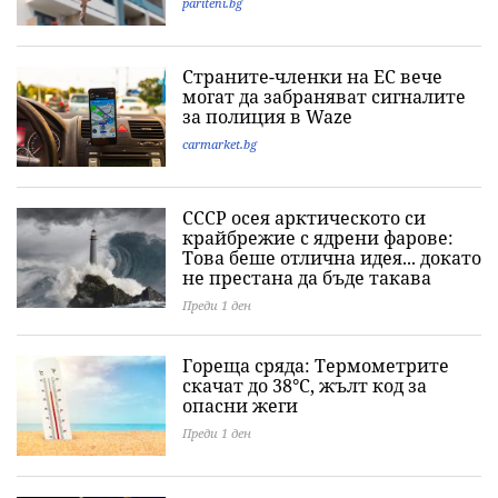
pariteni.bg
Страните-членки на ЕС вече
могат да забраняват сигналите
за полиция в Waze
carmarket.bg
СССР осея арктическото си
крайбрежие с ядрени фарове:
Това беше отлична идея... докато
не престана да бъде такава
Преди 1 ден
Гореща сряда: Термометрите
скачат до 38°C, жълт код за
опасни жеги
Преди 1 ден