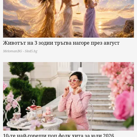
Животът на 3 зодии тръгва нагоре през август
MelomanBG - Sled5.bg
10-те най-горещи поп фолк хита за юли 2026