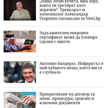
„Няма лоши кучета, има хора,
които ги третират като
играчки“: Треньорът и
зоопсихолог Александър
Георгиев специално за Vesti.bg
Задължителен енергиен
сертификат може да блокира
сделки с имоти
Антонио Бандерас: Инфарктът е
най-хубавото нещо, което ми се
е случвало
Прекратяване на договор за
наем: процедура, срокове и
ключови документи