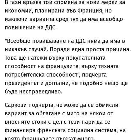
В тази връзка той спомена за нови мерки за
икономии, планирани във Франция, но
изключи варианта сред тях да има всеобщо
повишение на ДДС.
"Всеобщо повишаване на ДДС няма да има в
никакъв случай. Поради една проста причина.
Това ще натежи върху покупателната
способност на французите, върху тяхната
потребителска способност", подчерта
президентът и допълни, че подобно нещо ще
бъде несправедливо.
Саркози подчерта, че може да се обмисли
вариант за облагане с мито на някои от
вносните стоки с цел с тези пари да се
финансира френската социална система, на
която французите държат много.