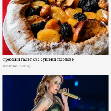
Френски галет със сушени плодове
MelomanBG - Sled5.bg