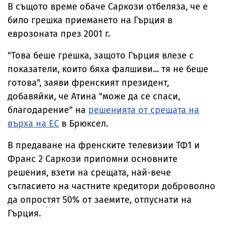
В същото време обаче Саркози отбеляза, че е
било грешка приемането на Гърция в
еврозоната през 2001 г.
"Това беше грешка, защото Гърция влезе с
показатели, които бяха фалшиви... тя не беше
готова", заяви френският президент,
добавяйки, че Атина "може да се спаси,
благодарение" на
решенията от срещата на
върха на ЕС
в Брюксел.
В предаване на френските телевизии ТФ1 и
Франс 2 Саркози припомни основните
решения, взети на срещата, най-вече
съгласието на частните кредитори доброволно
да опростят 50% от заемите, отпуснати на
Гърция.