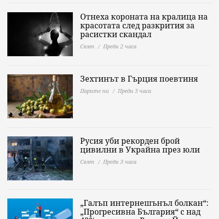
Отнеха короната на кралица на
красотата след разкрития за
расистки скандал
Свят
Преди 2 часа
Зехтинът в Гърция поевтиня
Парите ни
Преди 3 часа
Русия уби рекорден брой
цивилни в Украйна през юли
Свят
Преди 3 часа
„Галъп интернешънъл болкан“:
„Прогресивна България“ с над