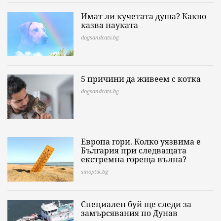
Имат ли кучетата душа? Какво
казва науката
dogsandcats.bg
5 причини да живеем с котка
dogsandcats.bg
Европа гори. Колко уязвима е
България при следващата
екстремна гореща вълна?
sinoptik.bg
Специален буй ще следи за
замърсявания по Дунав