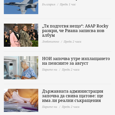
България
Преди 1 час
„Тя подготвя нещо“: A$AP Rocky
разкри, че Риана записва нов
албум
Любопитно
Преди 2 часа
НОИ започва утре изплащането
на пенсиите за август
Парите ни
Преди 2 часа
Държавната администрация
започва да свива щатове: ще
има ли реални съкращения
Парите ни
Преди 2 часа