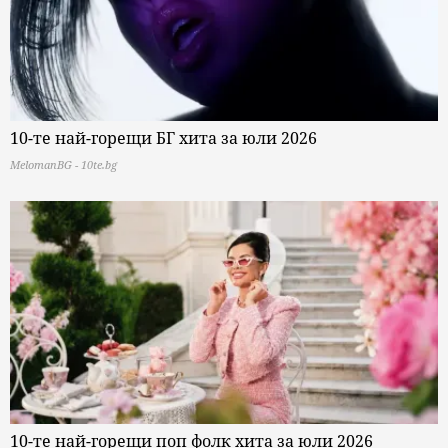
10-те най-горещи БГ хита за юли 2026
MelomanBG - 10te.bg
10-те най-горещи поп фолк хита за юли 2026