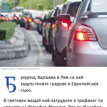
Източник: Thinkstock/Guliver
Б
укурещ, Варшава и Рим са най-
задръстените градове в Европейския
съюз.
В световен мащаб най-затруднен е трафикът по