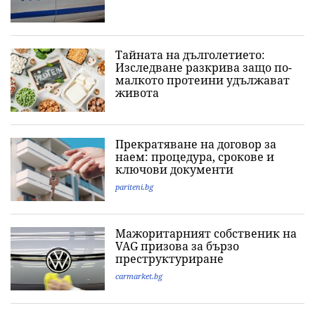
Тайната на дълголетието:
Изследване разкрива защо по-
малкото протеини удължават
живота
Прекратяване на договор за
наем: процедура, срокове и
ключови документи
pariteni.bg
Мажоритарният собственик на
VAG призова за бързо
преструктуриране
carmarket.bg