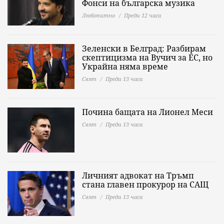
Фонси на българска музика
Любопитно
Преди 12 часа
Зеленски в Белград: Разбирам
скептицизма на Вучич за ЕС, но
Украйна няма време
Свят
Преди 13 часа
Почина бащата на Лионел Меси
Свят
Преди 13 часа
Личният адвокат на Тръмп
стана главен прокурор на САЩ
Свят
Преди 13 часа