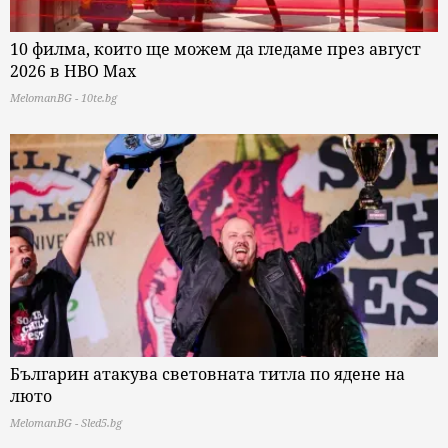
10 филма, които ще можем да гледаме през август
2026 в HBO Max
MelomanBG - 10te.bg
Българин атакува световната титла по ядене на
люто
MelomanBG - Sled5.bg