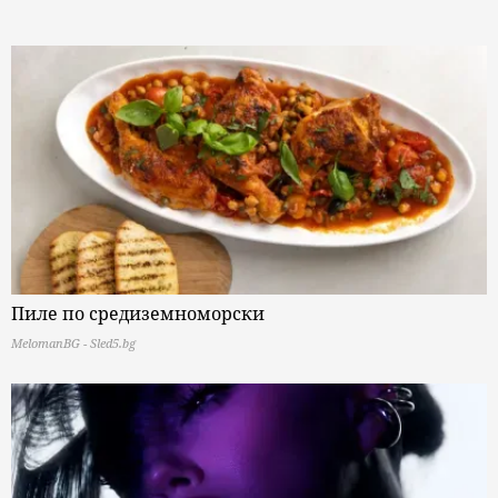
Пиле по средиземноморски
MelomanBG - Sled5.bg