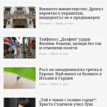
Военното министерство: Дронът
вероятно е украински,
инцидентът не е преднамерен
България
Преди 11 часа
Тайфунът „Долфин“ удари
Япония: Ранени, хиляди без ток
и отменени полети
Свят
Преди 12 часа
Ръст на западнонилска треска в
Европа: Най-много са болните в
Италия и Гърция
Свят
Преди 12 часа
„Той е човек с голямо сърце“:
Христо Стоичков учил Луис