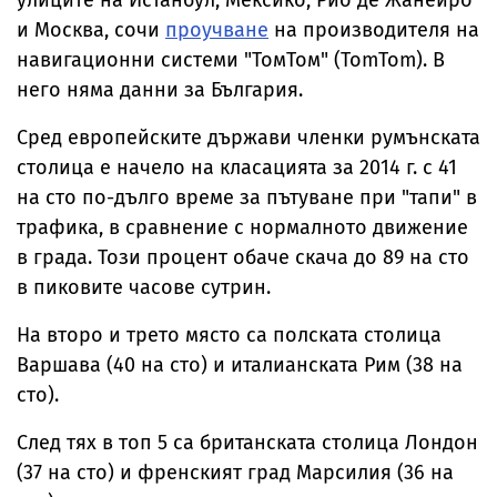
улиците на Истанбул, Мексико, Рио де Жанейро
и Москва, сочи
проучване
на производителя на
навигационни системи "ТомТом" (TomTom). В
него няма данни за България.
Сред европейските държави членки румънската
столица е начело на класацията за 2014 г. с 41
на сто по-дълго време за пътуване при "тапи" в
трафика, в сравнение с нормалното движение
в града. Този процент обаче скача до 89 на сто
в пиковите часове сутрин.
На второ и трето място са полската столица
Варшава (40 на сто) и италианската Рим (38 на
сто).
След тях в топ 5 са британската столица Лондон
(37 на сто) и френският град Марсилия (36 на