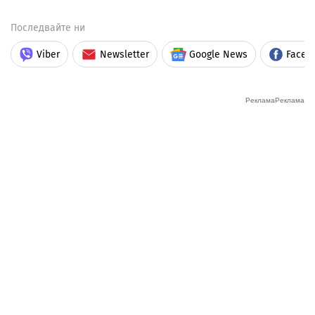
Последвайте ни
Viber
Newsletter
Google News
Faceb