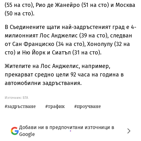
(55 на сто), Рио де Жанейро (51 на сто) и Москва
(50 на сто).
В Съединените щати най-задръстеният град е 4-
милионният Лос Анджелис (39 на сто), следван
от Сан Франциско (34 на сто), Хонолулу (32 на
сто) и Ню Йорк и Сиатъл (31 на сто).
Жителите на Лос Анджелис, например,
прекарват средно цели 92 часа на година в
автомобилни задръствания.
Източник:
БТА
задръстване
трафик
проучване
Добави ни в предпочитани източници в
Google