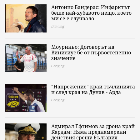
Антонио Бандерас: Инфарктът
беше най-хубавото нещо, което
ми се е случвало
Edna.bg
Моуриньо: Договорът на
Винисиус бе от първостепенно
значение
Gong.bg
"Напрежение" край тъчлинията
и след края на Дунав - Арда
Gong.bg
Адмирал Ефтимов за дрона край
Кардам: Няма преднамерени
действия срещу България