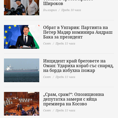
Широков
България
Преди 10 часа
Обрат в Унгария: Партията на
Петер Мадяр номинира Андраш
Бака за президент
Свят
Преди 11 часа
Инцидент край бреговете на
Оман: Удариха кораб със снаряд,
на борда избухна пожар
Свят
Преди 11 часа
„Срам, срам!“: Опозиционна
депутатка замери с яйца
премиера на Косово
Свят
Преди 11 часа