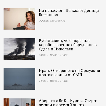
На психолог - Психолог Деница
Божанова
Оферта от Grabo.bg
Русия заяви, че е поразила
кораби с военно оборудване в
Одеса и Николаев
Свят
Преди 10 часа
Иран: Отварянето на Ормузкия
проток зависи от САЩ
Свят
Преди 10 часа
Аферата с ВиК – Бургас: Съдът
остави в ареста Христо