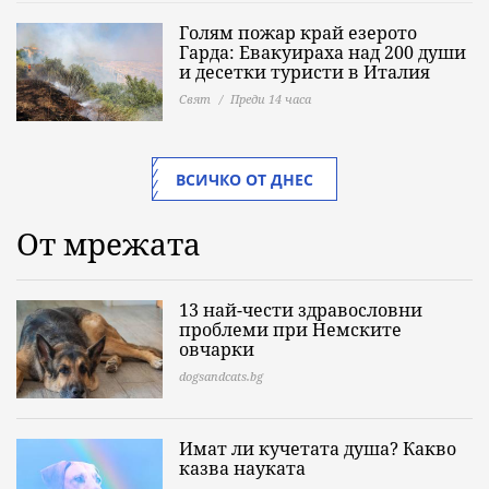
Голям пожар край езерото
Гарда: Евакуираха над 200 души
и десетки туристи в Италия
Свят
Преди 14 часа
ВСИЧКО ОТ ДНЕС
От мрежата
13 най-чести здравословни
проблеми при Немските
овчарки
dogsandcats.bg
Имат ли кучетата душа? Какво
казва науката