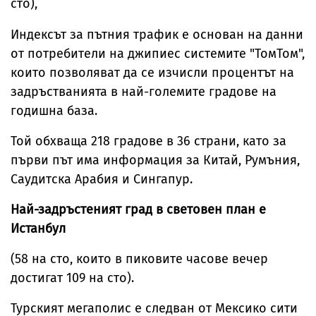
сто),
Индексът за пътния трафик е основан на данни
от потребители на джипиес системите "ТомТом",
които позволяват да се изчисли процентът на
задръстванията в най-големите градове на
годишна база.
Той обхваща 218 градове в 36 страни, като за
първи път има информация за Китай, Румъния,
Саудитска Арабия и Сингапур.
Най-задръстеният град в световен план е
Истанбул
(58 на сто, които в пиковите часове вечер
достигат 109 на сто).
Турският мегаполис е следван от Мексико сити