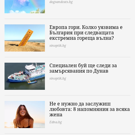
dogsandcats.bg
Европа гори. Колко уязвима е
България при следващата
екстремна гореща вълна?
sinoptik.bg
Специален буй ще следи за
замърсявания по Дунав
sinoptik.bg
Не е нужно да заслужиш
любовта: 8 напомняния за всяка
жена
Edna.bg