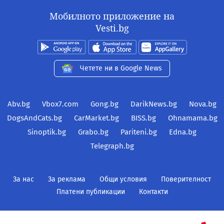
Мобилното приложение на
Vesti.bg
Четете ни в Google News
Abv.bg
Vbox7.com
Gong.bg
DarikNews.bg
Nova.bg
DogsAndCats.bg
CarMarket.bg
BISS.bg
Ohnamama.bg
Sinoptik.bg
Grabo.bg
Pariteni.bg
Edna.bg
Telegraph.bg
За нас
За реклама
Общи условия
Поверителност
Платени публикации
Контакти