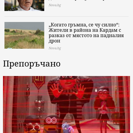
Nova.bg
„Когато гръмна, се чу силно“:
Жители в района на Кардам с
разказ от мястото на падналия
дрон
Nova.bg
Препоръчано