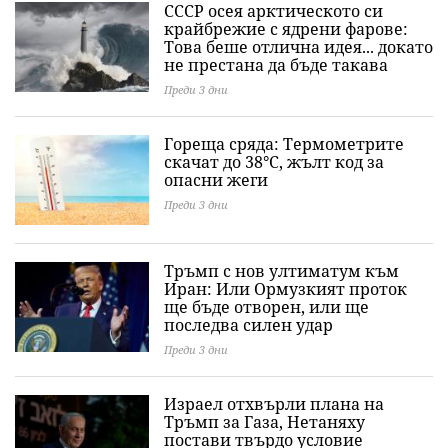
СССР осея арктическото си
крайбрежие с ядрени фарове:
Това беше отлична идея... докато
не престана да бъде такава
Преди 3 дни
Гореща сряда: Термометрите
скачат до 38°C, жълт код за
опасни жеги
Преди 3 дни
Тръмп с нов ултиматум към
Иран: Или Ормузкият проток
ще бъде отворен, или ще
последва силен удар
Преди 3 дни
Израел отхвърли плана на
Тръмп за Газа, Нетаняху
постави твърдо условие