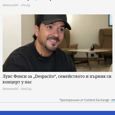
MelomanBG - 10te.bg
Луис Фонси за „Despacito“, семейството и първия си
концерт у нас
MelomanBG - Sled5.bg
Препоръчано от Content Exchange