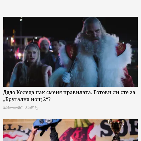
Дядо Коледа пак сменя правилата. Готови ли сте за
„Брутална нощ 2“?
MelomanBG - Sled5.bg