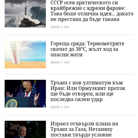
СССР осея арктическото си
крайбрежие с ядрени фарове:
Това беше отлична идея... докато
не престана да бъде такава
Преди 1 ден
Гореща сряда: Термометрите
скачат до 38°C, жълт код за
опасни жеги
Преди 1 ден
Тръмп с нов ултиматум към
Иран: Или Ормузкият проток
ще бъде отворен, или ще
последва силен удар
Преди 1 ден
Израел отхвърли плана на
Тръмп за Газа, Нетаняху
постави твърдо условие