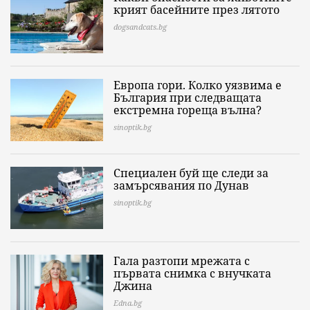
крият басейните през лятото
dogsandcats.bg
Европа гори. Колко уязвима е
България при следващата
екстремна гореща вълна?
sinoptik.bg
Специален буй ще следи за
замърсявания по Дунав
sinoptik.bg
Гала разтопи мрежата с
първата снимка с внучката
Джина
Edna.bg