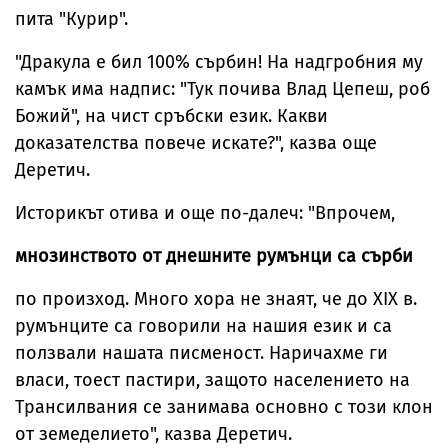
пита "Курир".
"Дракула е бил 100% сърбин! На надгробния му
камък има надпис: "Тук почива Влад Цепеш, роб
Божий", на чист сръбски език. Какви
доказателства повече искате?", казва още
Деретич.
Историкът отива и още по-далеч: "Впрочем,
мнозинството от днешните румънци са сърби
по произход. Много хора не знаят, че до XIX в.
румънците са говорили на нашия език и са
ползвали нашата писменост. Наричахме ги
власи, тоест пастири, защото населението на
Трансилвания се занимава основно с този клон
от земеделието", казва Деретич.