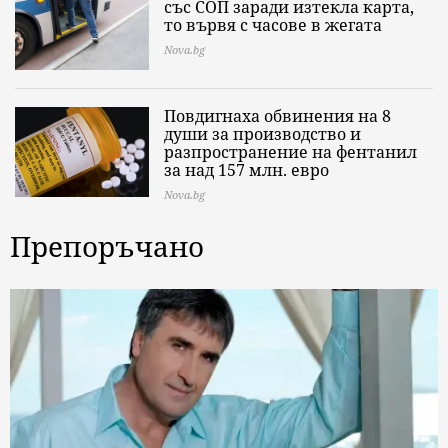
със СОП заради изтекла карта,
то вървя с часове в жегата
Nova.bg
Повдигнаха обвинения на 8
души за производство и
разпространение на фентанил
за над 157 млн. евро
Nova.bg
Препоръчано