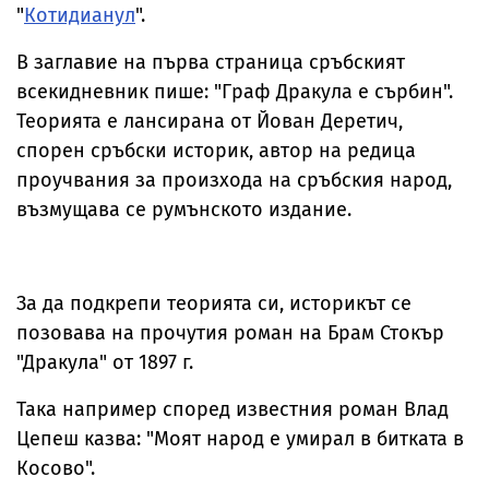
"
Котидианул
".
В заглавие на първа страница сръбският
всекидневник пише: "Граф Дракула е сърбин".
Теорията е лансирана от Йован Деретич,
спорен сръбски историк, автор на редица
проучвания за произхода на сръбския народ,
възмущава се румънското издание.
За да подкрепи теорията си, историкът се
позовава на прочутия роман на Брам Стокър
"Дракула" от 1897 г.
Така например според известния роман Влад
Цепеш казва: "Моят народ е умирал в битката в
Косово".