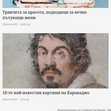
Трикчета за красота, подходящи за вечно
пътуващи жени
MelomanBG - Sled5.bg
10-те най-известни картини на Караваджо
MelomanBG - 10te.bg
Препоръчано от Content Exchange