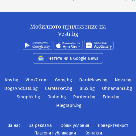
Мобилното приложение на
Vesti.bg
Четете ни в Google News
Abv.bg
Vbox7.com
Gong.bg
DarikNews.bg
Nova.bg
DogsAndCats.bg
CarMarket.bg
BISS.bg
Ohnamama.bg
Sinoptik.bg
Grabo.bg
Pariteni.bg
Edna.bg
Telegraph.bg
За нас
За реклама
Общи условия
Поверителност
Платени публикации
Контакти