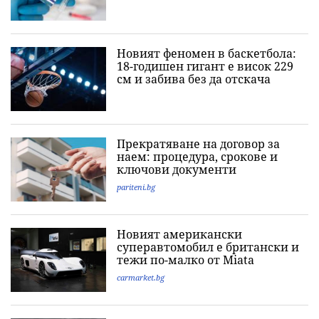
Новият феномен в баскетбола:
18-годишен гигант е висок 229
см и забива без да отскача
Прекратяване на договор за
наем: процедура, срокове и
ключови документи
pariteni.bg
Новият американски
суперавтомобил е британски и
тежи по-малко от Miata
carmarket.bg