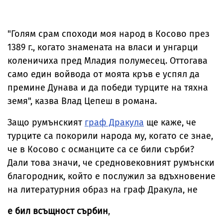
"Голям срам споходи моя народ в Косово през
1389 г., когато знамената на власи и унгарци
коленичиха пред Младия полумесец. Оттогава
само един войвода от моята кръв е успял да
премине Дунава и да победи турците на тяхна
земя", казва Влад Цепеш в романа.
Защо румънският
граф Дракула
ще каже, че
турците са покорили народа му, когато се знае,
че в Косово с османците са се били сърби?
Дали това значи, че средновековният румънски
благородник, който е послужил за вдъхновение
на литературния образ на граф Дракула, не
е бил всъщност сърбин
,