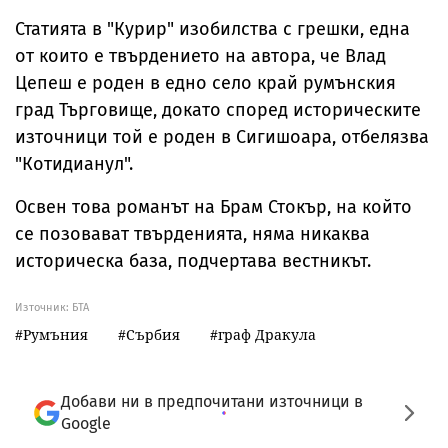
Статията в "Курир" изобилства с грешки, една
от които е твърдението на автора, че Влад
Цепеш е роден в едно село край румънския
град Търговище, докато според историческите
източници той е роден в Сигишоара, отбелязва
"Котидианул".
Освен това романът на Брам Стокър, на който
се позовават твърденията, няма никаква
историческа база, подчертава вестникът.
Източник:
БТА
Румъния
Сърбия
граф Дракула
Добави ни в предпочитани източници в
Google