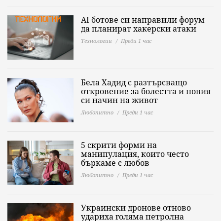
AI ботове си направили форум
да планират хакерски атаки
Технологии
Преди 1 час
Бела Хадид с разтърсващо
откровение за болестта и новия
си начин на живот
Любопитно
Преди 1 час
5 скрити форми на
манипулация, които често
бъркаме с любов
Любопитно
Преди 1 час
Украински дронове отново
удариха голяма петролна