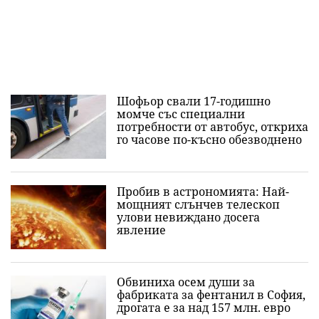
Шофьор свали 17-годишно
момче със специални
потребности от автобус, откриха
го часове по-късно обезводнено
Пробив в астрономията: Най-
мощният слънчев телескоп
улови невиждано досега
явление
Обвиниха осем души за
фабриката за фентанил в София,
дрогата е за над 157 млн. евро