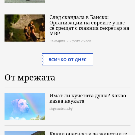
След скандала в Банско:
Организации на евреите у нас
се срещат с главния секретар на
МВР
България
Преди 2 часа
ВСИЧКО ОТ ДНЕС
От мрежата
Имат ли кучетата душа? Какво
казва науката
dogsandcats.bg
Какви опасности за животните