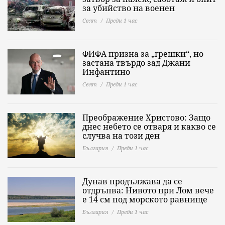
за убийство на военен
Свят
Преди 1 час
ФИФА призна за „грешки“, но
застана твърдо зад Джани
Инфантино
Свят
Преди 1 час
Преображение Христово: Защо
днес небето се отваря и какво се
случва на този ден
България
Преди 1 час
Дунав продължава да се
отдръпва: Нивото при Лом вече
е 14 см под морското равнище
България
Преди 1 час