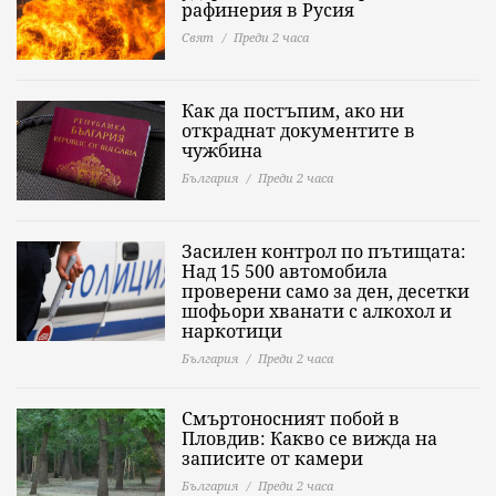
рафинерия в Русия
Свят
Преди 2 часа
Как да постъпим, ако ни
откраднат документите в
чужбина
България
Преди 2 часа
Засилен контрол по пътищата:
Над 15 500 автомобила
проверени само за ден, десетки
шофьори хванати с алкохол и
наркотици
България
Преди 2 часа
Смъртоносният побой в
Пловдив: Какво се вижда на
записите от камери
България
Преди 2 часа