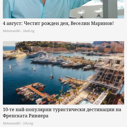
4 август: Честит рожден ден, Веселин Маринов!
MelomanBG - Sled5.bg
10-те най-популярни туристически дестинации на
Френската Ривиера
MelomanBG - 10te.bg