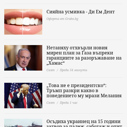
Сияйна усмивка - Ди Ем Дент
Оферта от Grabo.bg
Нетаняху отхвърли новия
мирен план за Газа въпреки
гаранциите за разоръжаване на
„Хамас“
Свят
Преди 54 минути
„Това не е президентско“:
Тръмп разкри какво в
поведението му мрази Мелания
Свят
Преди 1 час
Осъдиха украинец на 15 години
затвор за палеж, саботаж и опит