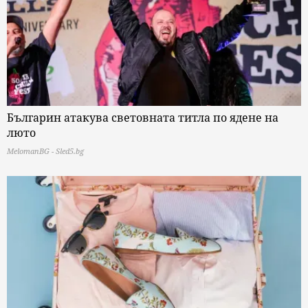
Българин атакува световната титла по ядене на
люто
MelomanBG - Sled5.bg