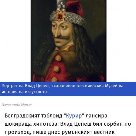
Портрет на Влад Цепеш, съхраняван във виенския Музей на
история на изкуството
Източник: khm.at
Белградският таблоид "
Курир
" лансира
шокираща хипотеза: Влад Цепеш бил сърбин по
произход, пише днес румънският вестник