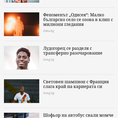
Феноменът „Одисея“: Малко
българско село се озова в клип с
милиони гледания
Edna.bg
Лудогорец се разделя с
трансферно разочарование
Gong.bg
Световен шампион с Франция
слага край на кариерата си
Gong.bg
Шофьор на автобус свали момче