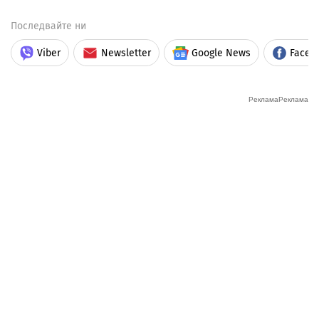
Последвайте ни
Viber
Newsletter
Google News
Faceb