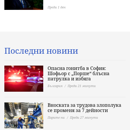
Преди 1 ден
Последни новини
Опасна гонитба в София:
Шофьор с „Порше“ блъсна
патрулка и избяга
България
Преди 21 минути
Вноската за трудова злополука
се променя за 7 дейности
Парите ни
Преди 27 минути