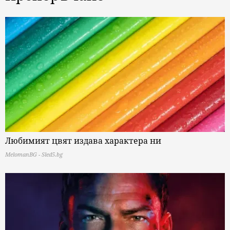
Любимият цвят издава характера ни
MelomanBG - Sled5.bg