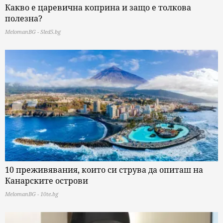
Какво е царевична коприна и защо е толкова
полезна?
MelomanBG - Sled5.bg
10 преживявания, които си струва да опиташ на
Канарските острови
MelomanBG - 10te.bg