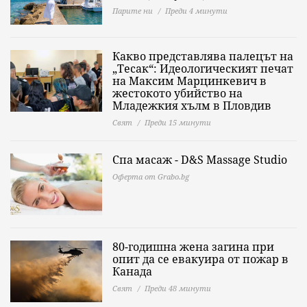
Парите ни
Преди 4 минути
Какво представлява палецът на
„Тесак“: Идеологическият печат
на Максим Марцинкевич в
жестокото убийство на
Младежкия хълм в Пловдив
Свят
Преди 15 минути
Спа масаж - D&S Massage Studio
Оферта от Grabo.bg
80-годишна жена загина при
опит да се евакуира от пожар в
Канада
Свят
Преди 48 минути