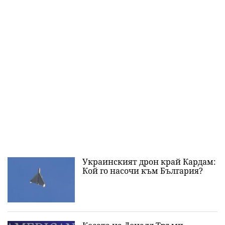
Украинският дрон край Кардам:
Кой го насочи към България?