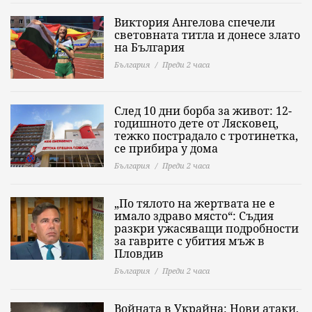
Виктория Ангелова спечели
световната титла и донесе злато
на България
България
Преди 2 часа
След 10 дни борба за живот: 12-
годишното дете от Лясковец,
тежко пострадало с тротинетка,
се прибира у дома
България
Преди 2 часа
„По тялото на жертвата не е
имало здраво място“: Съдия
разкри ужасяващи подробности
за гаврите с убития мъж в
Пловдив
България
Преди 2 часа
Войната в Украйна: Нови атаки,