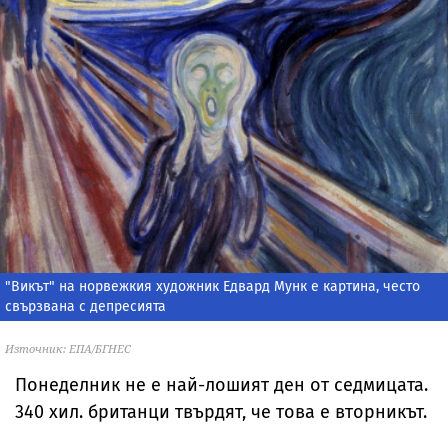
"Викът" на норвежкия художник Едвард Мунк е картина, често
свързвана с депресията
Източник: ЕПА/БГНЕС
Понеделник не е най-лошият ден от седмицата.
340 хил. британци твърдят, че това е вторникът.