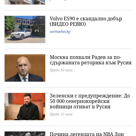
Volvo ES90 е скандално добър
(ВИДЕО РЕВЮ)
carmarket.bg
Москва похвали Радев за по-
сдържаната реторика към Русия
Преди 16 часа
Зеленски с предупреждение: До
50 000 севернокорейски
войници отиват в Русия
Преди 15 часа
Почина легендата на NBA Дон