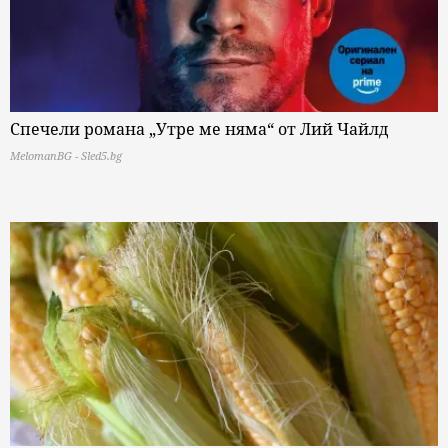
Спечели романа „Утре ме няма“ от Лий Чайлд
MelomanBG - Sled5.bg