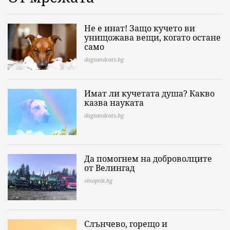
Не е инат! Защо кучето ви
унищожава вещи, когато остане
само
dogsandcats.bg
Имат ли кучетата душа? Какво
казва науката
dogsandcats.bg
Да помогнем на доброволците
от Велингад
sinoptik.bg
Слънчево, горещо и