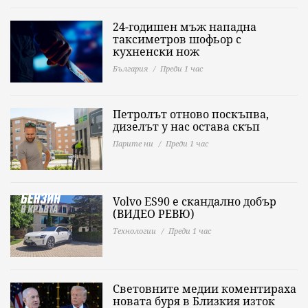
24-годишен мъж нападна
таксиметров шофьор с
кухненски нож
България
Преди 1 час
Петролът отново поскъпва,
дизелът у нас остава скъп
Парите ни
Преди 1 час
Volvo ES90 е скандално добър
(ВИДЕО РЕВЮ)
Технологии
Преди 1 час
Световните медии коментираха
новата буря в Близкия изток