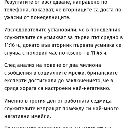
Резултатите от изследване, направено по
телефона, показват, че вторниците са доста по-
ужасни от понеделниците.
Изследователите установили, че в понеделник
служителите се усмихват за първи път средно в
11:16 ч., докато във вторник първата усмивка се
случва с половин час по-късно - в 11:45 ч.
След анализ на повече от два милиона
съобщения в социалните мрежи, британските
експерти достигнали до заключението, че в
сряда хората са настроени най-негативно.
Именно в третия ден от работната седмица
служителите изпращат помежду си най-много
негативни имейли.