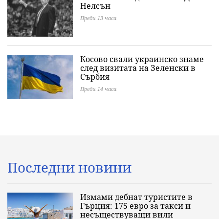
Нелсън
Преди 13 часа
Косово свали украинско знаме
след визитата на Зеленски в
Сърбия
Преди 14 часа
Последни новини
Измами дебнат туристите в
Гърция: 175 евро за такси и
несъществуващи вили