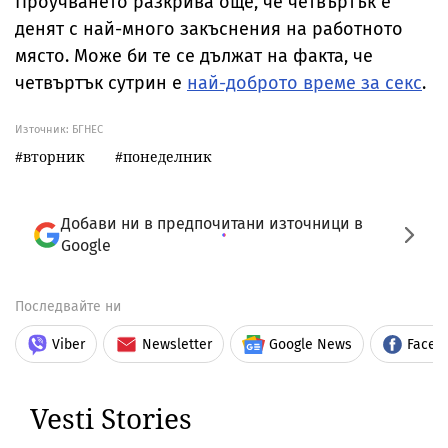
Проучването разкрива още, че четвъртък е
денят с най-много закъснения на работното
място. Може би те се дължат на факта, че
четвъртък сутрин е
най-доброто време за секс
.
Източник:
БГНЕС
вторник
понеделник
Добави ни в предпочитани източници в
Google
Последвайте ни
Viber
Newsletter
Google News
Faceb
Vesti Stories