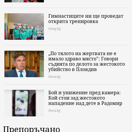
Гимнастиците ни ще проведат
открита тренировка
Gong.bg
„По тялото на жертвата не е
имало здраво място": Говори
съдията по делото за жестокото
убийство в Пловдив
Nova.bg
Бой и унижение пред камера:
Кой стои зад жестокото
нападение над дете в Радомир
Nova.bg
Препоръчано