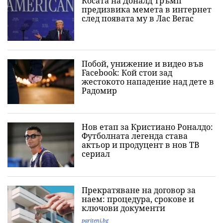
Косата на Доналд Тръмп
предизвика мемета в интернет
след появата му в Лас Вегас
Побой, унижение и видео във
Facebook: Кой стои зад
жестокото нападение над дете в
Радомир
Нов етап за Кристиано Роналдо:
Футболната легенда става
актьор и продуцент в нов ТВ
сериал
Прекратяване на договор за
наем: процедура, срокове и
ключови документи
pariteni.bg