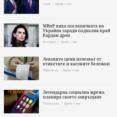
Свят
Преди 1 час
МВнР вика посланичката на
Украйна заради падналия край
Кардам дрон
България
Преди 1 час
Левовите цени изчезват от
етикетите и касовите бележки
Парите ни
Преди 1 час
Легендарна социална мрежа
планира своето завръщане
Технологии
Преди 1 час