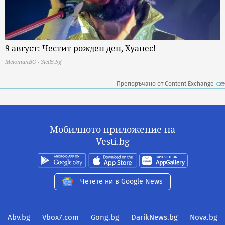
9 август: Честит рожден ден, Хуанес!
MelomanBG - Sled5.bg
Препоръчано от Content Exchange
Мобилното приложение на
Vesti.bg
Четете ни в Google News
Abv.bg
Vbox7.com
Gong.bg
DarikNews.bg
Nova.bg