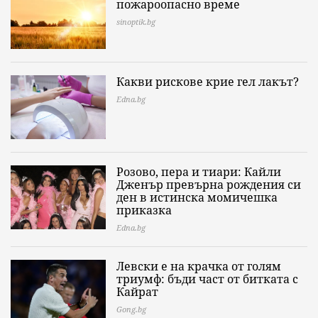
пожароопасно време
sinoptik.bg
Какви рискове крие гел лакът?
Edna.bg
Розово, пера и тиари: Кайли
Дженър превърна рождения си
ден в истинска момичешка
приказка
Edna.bg
Левски е на крачка от голям
триумф: бъди част от битката с
Кайрат
Gong.bg