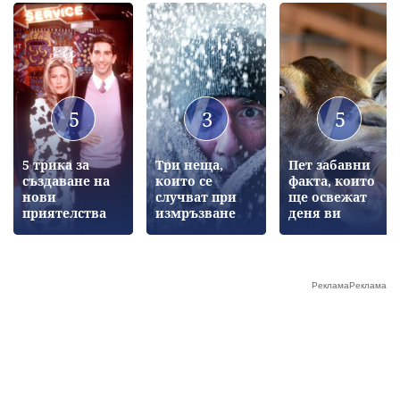
5
3
5
5 трика за
Три неща,
Пет забавни
създаване на
които се
факта, които
нови
случват при
ще освежат
приятелства
измръзване
деня ви