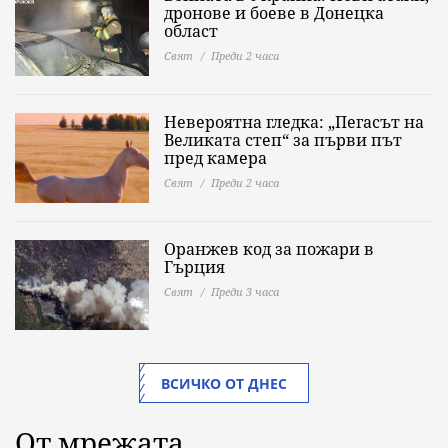
дронове и боеве в Донецка
област
Свят
Преди 2 часа
Невероятна гледка: „Пегасът на
Великата степ“ за първи път
пред камера
Свят
Преди 2 часа
Оранжев код за пожари в
Гърция
Свят
Преди 3 часа
ВСИЧКО ОТ ДНЕС
От мрежата