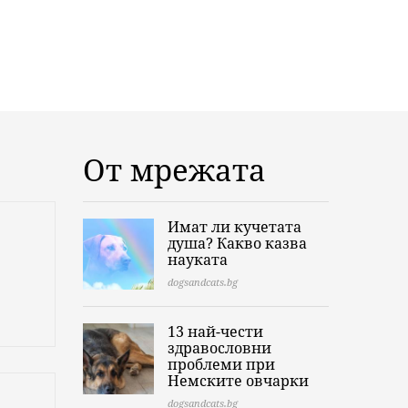
От мрежата
Имат ли кучетата
душа? Какво казва
науката
dogsandcats.bg
13 най-чести
здравословни
проблеми при
Немските овчарки
dogsandcats.bg