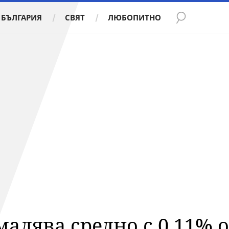
БЪЛГАРИЯ
СВЯТ
ЛЮБОПИТНО
алява средно с 0,11% о