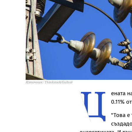
Ц
Източник: Thinkstock/Guliver
ената н
0.11% от
"Това е
създадо