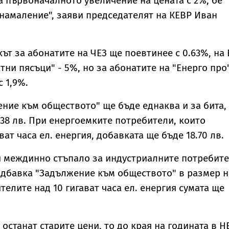
ка първоначалното увеличение на цената с 2%, бе
амаление", заяви председателят на КЕВР Иван
кът за абонатите на ЧЕЗ ще поевтинее с 0.63%, на
атни пясъци" - 5%, но за абонатите на "Енерго про
 1,9%.
ние към обществото" ще бъде еднаква и за бита,
 38 лв. При енергоемките потребители, които
ват часа ел. енергия, добавката ще бъде 18.70 лв.
и междинно стъпало за индустриалните потребите
адбавка "Задължение към обществото" в размер н
ителите над 10 гигават часа ел. енергия сумата ще
 останат старите цени, то до края на годината в Н