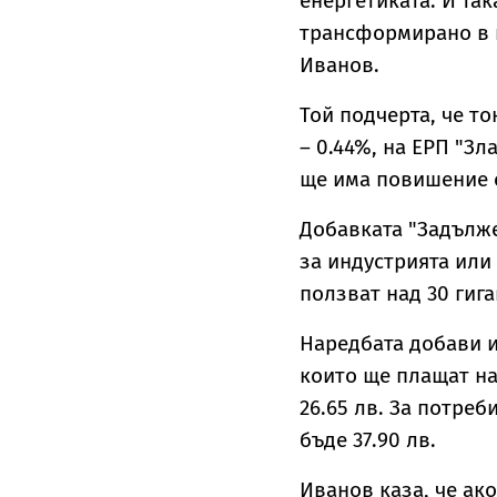
енергетиката. И та
трансформирано в н
Иванов.
Той подчерта, че то
– 0.44%, на ЕРП "Зл
ще има повишение с
Добавката "Задълже
за индустрията или
ползват над 30 гига
Наредбата добави 
които ще плащат н
26.65 лв. За потреб
бъде 37.90 лв.
Иванов каза, че ако