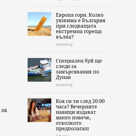
Европа гори. Колко
уязвима е България
при следващата
екстремна гореща
вълна?
sinoptik.bg
Специален буй ще
следи за
замърсявания по
Дунав
sinoptik.bg
Коя си ти след 20:00
часа? Вечерните
 за
навици издават
много повече,
отколкото
предполагаш
Edna.bg