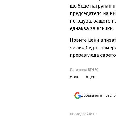
ще бъде натрупан н
председателя на КЕ
негодува, защото н
еднаква за всички.
Новите цени влизат 
че ако бъдат намер
преразгледа своет
Източник:
БГНЕС
ток
цена
Добави ни в предпо
Последвайте ни