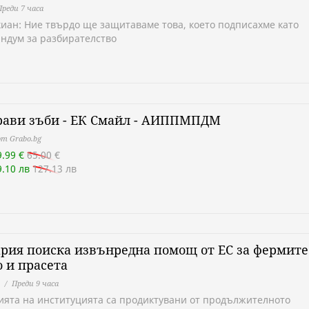
Преди 7 часа
иан: Ние твърдо ще защитаваме това, което подписахме като
ндум за разбирателство
рави зъби - ЕК Смайл - АИППМПДМ
т Grabo.bg
9.99 €
65.00 €
9.10 лв
127.13 лв
рия поиска извънредна помощ от ЕС за фермите
 и прасета
Преди 9 часа
ията на институцията са продиктувани от продължителното