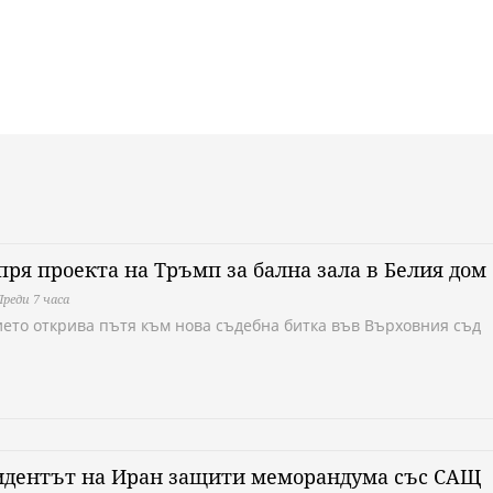
пря проекта на Тръмп за бална зала в Белия дом
Преди 7 часа
ето открива пътя към нова съдебна битка във Върховния съд
идентът на Иран защити меморандума със САЩ