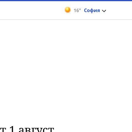
16°
София
т 1 август