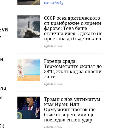
carmarket.bg
СССР осея арктическото
си крайбрежие с ядрени
фарове: Това беше
 ЕVN
отлична идея... докато не
"
престана да бъде такава
Преди 2 дни
 и
Гореща сряда:
Термометрите скачат до
38°C, жълт код за опасни
жеги
Преди 2 дни
ли,
а
Тръмп с нов ултиматум
към Иран: Или
Ормузкият проток ще
бъде отворен, или ще
последва силен удар
ЕК
Преди 2 дни