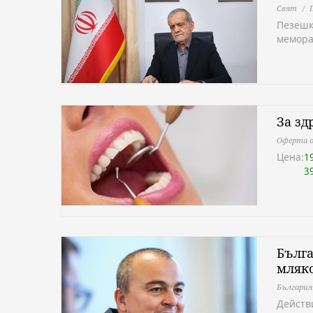
Свят
Пезешк
мемора
За зд
Оферта о
Цена:
1
3
Бълга
мляко
България
Действ