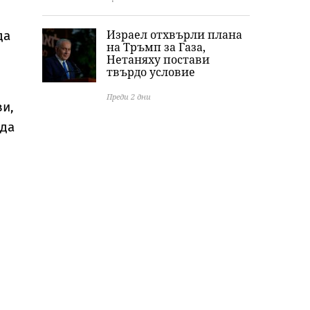
Израел отхвърли плана
да
на Тръмп за Газа,
Нетаняху постави
твърдо условие
Преди 2 дни
ви,
 да