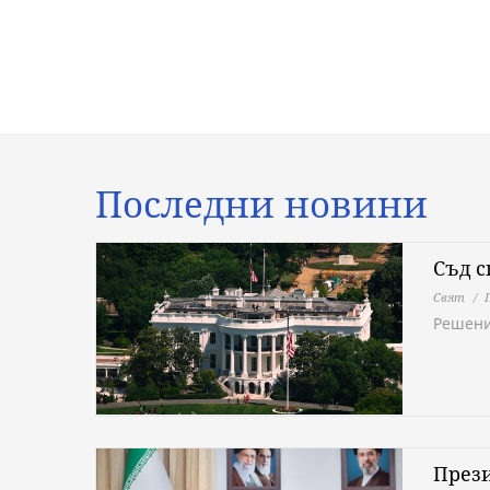
Последни новини
Съд с
Свят
Решени
През