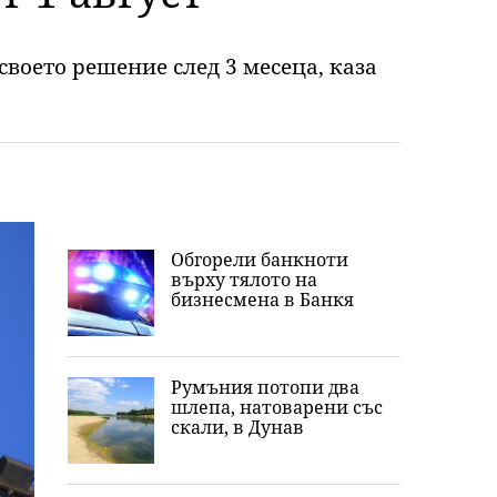
воето решение след 3 месеца, каза
Обгорели банкноти
върху тялото на
бизнесмена в Банкя
Румъния потопи два
шлепа, натоварени със
скали, в Дунав