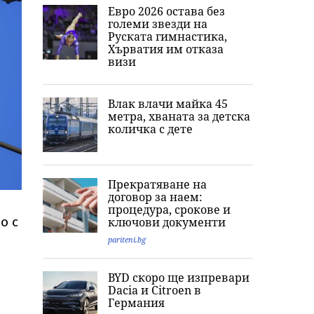
Евро 2026 остава без
големи звезди на
Руската гимнастика,
Хърватия им отказа
визи
Влак влачи майка 45
метра, хваната за детска
количка с дете
Прекратяване на
договор за наем:
процедура, срокове и
о с
ключови документи
pariteni.bg
BYD скоро ще изпревари
Dacia и Citroеn в
Германия