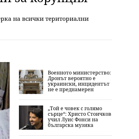
ерка на всички териториални
Военното министерство:
Дронът вероятно е
украински, инцидентът
не е преднамерен
„Той е човек с голямо
сърце“: Христо Стоичков
учил Луис Фонси на
българска музика