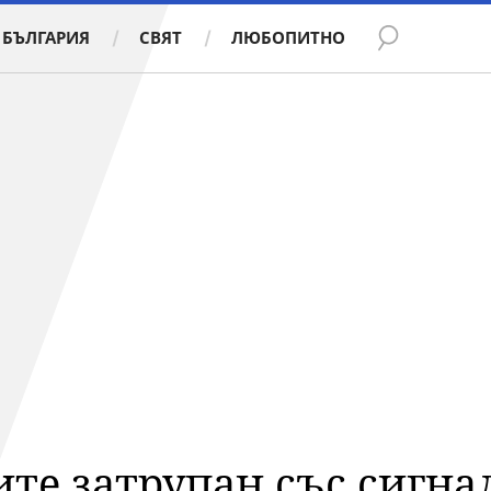
БЪЛГАРИЯ
СВЯТ
ЛЮБОПИТНО
те затрупан със сигна