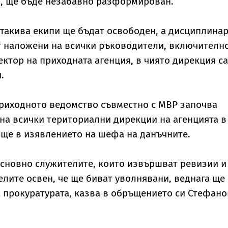
я, ще бъде незабавно разформирован.
такива екипи ще бъдат освободен, а дисциплина
т наложени на всички ръководители, включителн
ктор на приходната агенция, в чиято дирекция са
.
приходното ведомство съвместно с МВР започва
на всички териториални дирекции на агенцията в
 още в изявлението на шефа на данъчните.
сновно служителите, които извършват ревизии и
лите освен, че ще биват уволнявани, веднага ще
 прокуратурата, казва в обръщението си Стефано