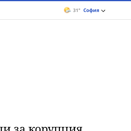
31°
София
ли за корупция