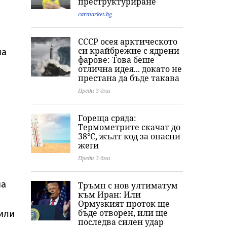
преструктуриране
carmarket.bg
СССР осея арктическото
си крайбрежие с ядрени
на
фарове: Това беше
отлична идея... докато не
престана да бъде такава
Преди 3 дни
Гореща сряда:
Термометрите скачат до
38°C, жълт код за опасни
жеги
Преди 3 дни
на
Тръмп с нов ултиматум
към Иран: Или
Ормузкият проток ще
бъде отворен, или ще
или
последва силен удар