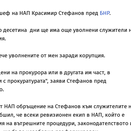
 шеф на НАП Красимир Стефанов пред
БНР
.
до десетина дни ще има още уволнени служители 
ия.
вече уволнените от мен заради корупция.
ени на прокурора или в другата им част, в
и с прокуратурата", заяви Стефанов пред
о.
от НАП обръщение на Стефанов към служителите 
обшил, че всеки ревизионен екип в НАП, който е
я на вътрешните процедури, законодателството 