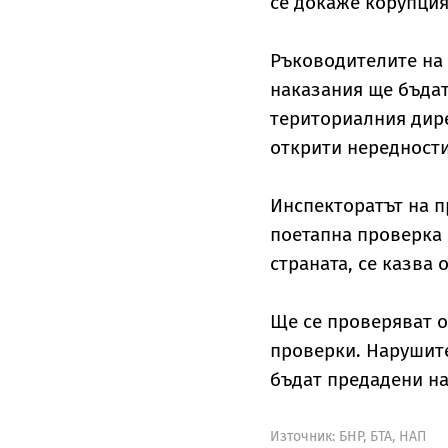
се докаже корупци
Ръководителите на 
наказания ще бъда
териториалния дире
открити нередности
Инспекторатът на 
поетапна проверка 
страната, се казва
Ще се проверяват о
проверки. Нарушите
бъдат предадени на
Източник:
БНР, БТА, НАП