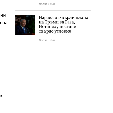
Преди 3 дни
рни
Израел отхвърли плана
на Тръмп за Газа,
о на
Нетаняху постави
твърдо условие
Преди 3 дни
в.