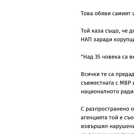
Това обяви самият
Той каза също, че 
НАП заради корупц
"Над 35 човека са 
Всички те са предад
съвместната с МВР 
националното ради
С разпространено 
агенцията той е съ
извършил нарушени