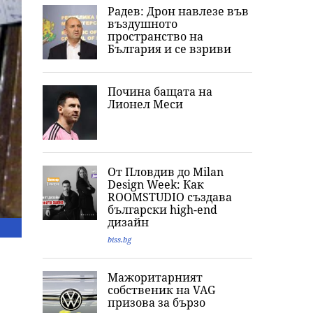
Радев: Дрон навлезе във
въздушното
пространство на
България и се взриви
Почина бащата на
Лионел Меси
От Пловдив до Milan
Design Week: Как
ROOMSTUDIO създава
български high-end
дизайн
biss.bg
Мажоритарният
собственик на VAG
призова за бързо