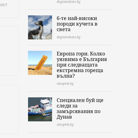
dogsandcats.bg
ност
6-те най-високи
породи кучета в
света
dogsandcats.bg
Европа гори. Колко
уязвима е България
при следващата
екстремна гореща
вълна?
sinoptik.bg
Специален буй ще
следи за
замърсявания по
Дунав
sinoptik.bg