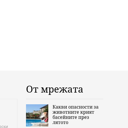
От мрежата
Какви опасности за
животните крият
басейните през
лятото
рски