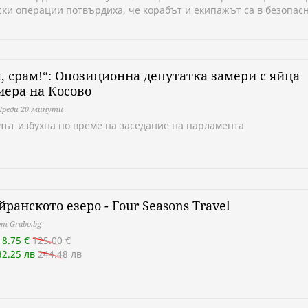
ски операции потвърдиха, че корабът и екипажът са в безопас
, срам!“: Опозиционна депутатка замери с яйца
ера на Косово
Преди 20 минути
лът избухна по време на заседание на парламента
йранското езеро - Four Seasons Travel
т Grabo.bg
18.75 €
125.00 €
32.25 лв
244.48 лв