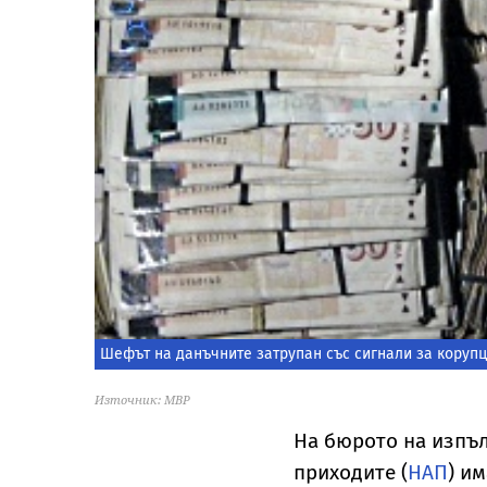
Шефът на данъчните затрупан със сигнали за коруп
Източник: МВР
На бюрото на изпъ
приходите (
НАП
) и