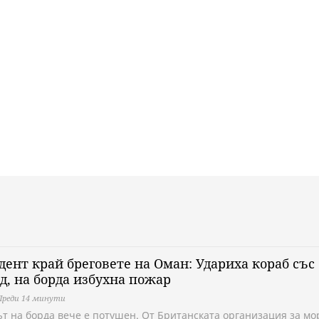
ент край бреговете на Оман: Удариха кораб със
д, на борда избухна пожар
Преди 14 минути
т на борда вече е потушен. От Британската организация за мо