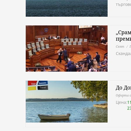
търгов
„Срам
преми
Свят
Сканда
До До
Оферта о
Цена:
1
2