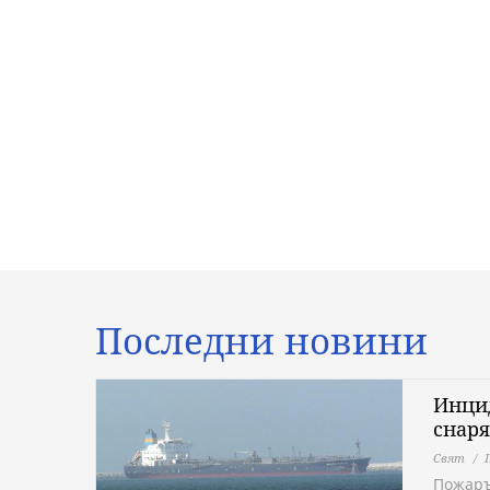
Последни новини
Инцид
снаря
Свят
Пожаръ