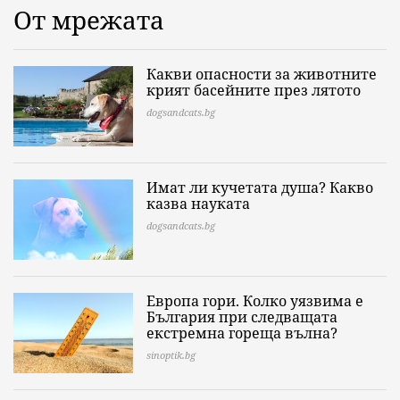
От мрежата
Какви опасности за животните
крият басейните през лятото
dogsandcats.bg
Имат ли кучетата душа? Какво
казва науката
dogsandcats.bg
Европа гори. Колко уязвима е
България при следващата
екстремна гореща вълна?
sinoptik.bg