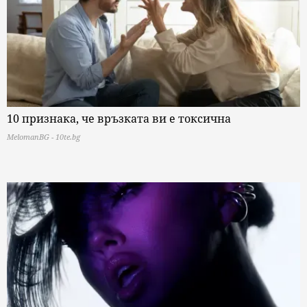
10 признака, че връзката ви е токсична
MelomanBG - 10te.bg