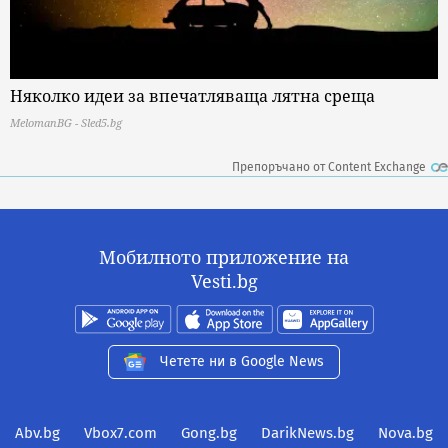
Няколко идеи за впечатляваща лятна среща
MelomanBG - Sled5.bg
Препоръчано от Content Exchange
Мобилното приложение на
Vesti.bg
Четете ни в Google News
Abv.bg
Vbox7.com
Gong.bg
DarikNews.bg
Nova.bg