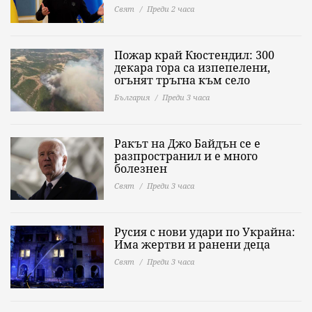
Свят
Преди 2 часа
Пожар край Кюстендил: 300
декара гора са изпепелени,
огънят тръгна към село
България
Преди 3 часа
Ракът на Джо Байдън се е
разпространил и е много
болезнен
Свят
Преди 3 часа
Русия с нови удари по Украйна:
Има жертви и ранени деца
Свят
Преди 3 часа