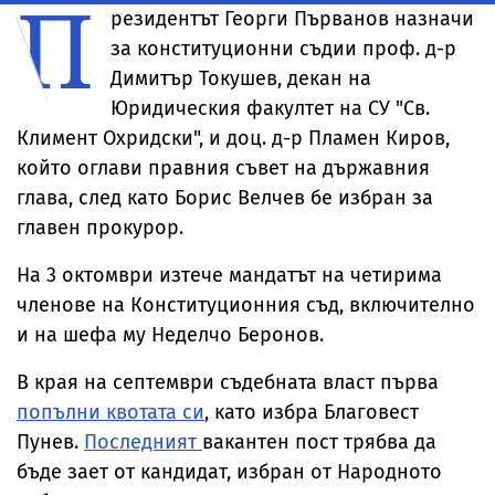
П
резидентът Георги Първанов назначи
за конституционни съдии проф. д-р
Димитър Токушев, декан на
Юридическия факултет на СУ "Св.
Климент Охридски", и доц. д-р Пламен Киров,
който оглави правния съвет на държавния
глава, след като Борис Велчев бе избран за
главен прокурор.
На 3 октомври изтече мандатът на четирима
членове на Конституционния съд, включително
и на шефа му Неделчо Беронов.
В края на септември съдебната власт първа
попълни квотата си
, като избра Благовест
Пунев.
Последният
вакантен пост трябва да
бъде зает от кандидат, избран от Народното