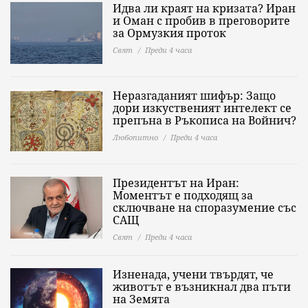
Идва ли краят на кризата? Иран
и Оман с пробив в преговорите
за Ормузкия проток
Свят
Преди 4 часа
Неразгаданият шифър: Защо
дори изкуственият интелект се
препъна в Ръкописа на Войнич?
Любопитно
Преди 4 часа
Президентът на Иран:
Моментът е подходящ за
сключване на споразумение със
САЩ
Свят
Преди 4 часа
Изненада, учени твърдят, че
животът е възникнал два пъти
на Земята