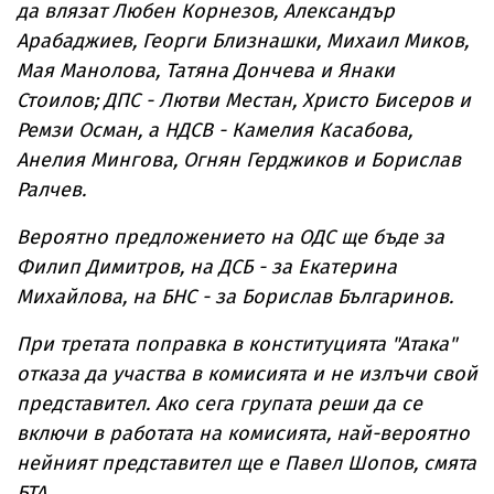
да влязат Любен Корнезов, Александър
Арабаджиев, Георги Близнашки, Михаил Миков,
Мая Манолова, Татяна Дончева и Янаки
Стоилов; ДПС - Лютви Местан, Христо Бисеров и
Ремзи Осман, а НДСВ - Камелия Касабова,
Анелия Мингова, Огнян Герджиков и Борислав
Ралчев.
Вероятно предложението на ОДС ще бъде за
Филип Димитров, на ДСБ - за Екатерина
Михайлова, на БНС - за Борислав Българинов.
При третата поправка в конституцията "Атака"
отказа да участва в комисията и не излъчи свой
представител. Ако сега групата реши да се
включи в работата на комисията, най-вероятно
нейният представител ще е Павел Шопов, смята
БТА.