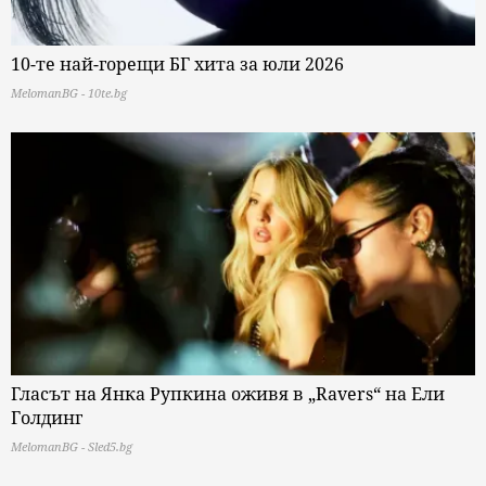
10-те най-горещи БГ хита за юли 2026
MelomanBG - 10te.bg
Гласът на Янка Рупкина оживя в „Ravers“ на Ели
Голдинг
MelomanBG - Sled5.bg