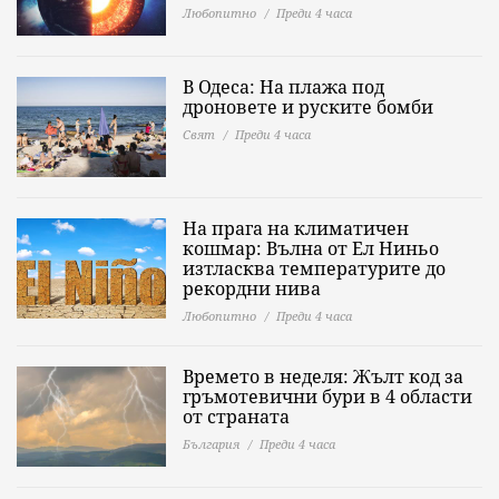
Любопитно
Преди 4 часа
В Одеса: На плажа под
дроновете и руските бомби
Свят
Преди 4 часа
На прага на климатичен
кошмар: Вълна от Ел Ниньо
изтласква температурите до
рекордни нива
Любопитно
Преди 4 часа
Времето в неделя: Жълт код за
гръмотевични бури в 4 области
от страната
България
Преди 4 часа