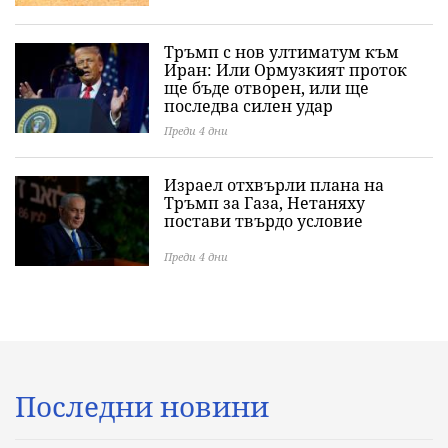
Тръмп с нов ултиматум към
Иран: Или Ормузкият проток
ще бъде отворен, или ще
последва силен удар
Преди 4 дни
Израел отхвърли плана на
Тръмп за Газа, Нетаняху
постави твърдо условие
Преди 4 дни
Последни новини