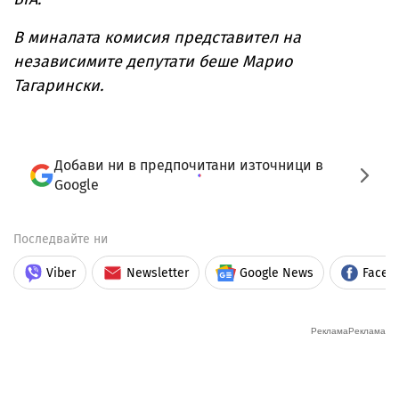
В миналата комисия представител на
независимите депутати беше Марио
Тагарински.
Добави ни в предпочитани източници в
Google
Последвайте ни
Viber
Newsletter
Google News
Faceb