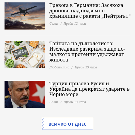
Тревога в Германия: Засякоха
дронове над подземно
хранилище с ракети „Пейтриът“
Свят
Преди 12 часа
Тайната на дълголетието:
Изследване разкрива защо по-
малкото протеини удължават
живота
Любопитно
Преди 13 часа
Турция призова Русия и
Украйна да прекратят ударите в
Черно море
Свят
Преди 13 часа
ВСИЧКО ОТ ДНЕС