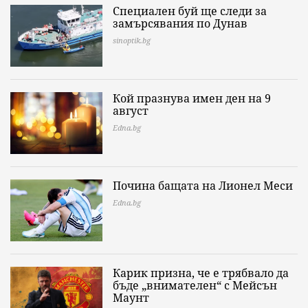
Специален буй ще следи за
замърсявания по Дунав
sinoptik.bg
Кой празнува имен ден на 9
август
Edna.bg
Почина бащата на Лионел Меси
Edna.bg
Карик призна, че е трябвало да
бъде „внимателен“ с Мейсън
Маунт