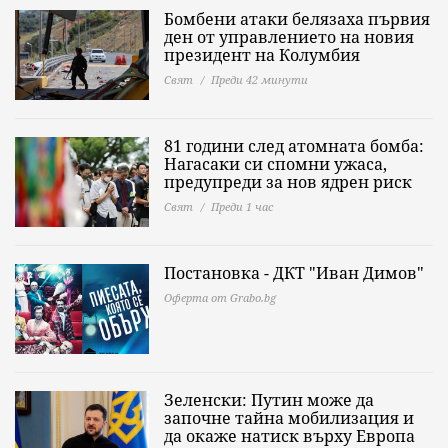
Бомбени атаки белязаха първия
ден от управлението на новия
президент на Колумбия
Свят
Преди 42 минути
81 години след атомната бомба:
Нагасаки си спомни ужаса,
предупреди за нов ядрен риск
Свят
Преди 1 час
Постановка - ДКТ "Иван Димов"
Оферта от Grabo.bg
Зеленски: Путин може да
започне тайна мобилизация и
да окаже натиск върху Европа