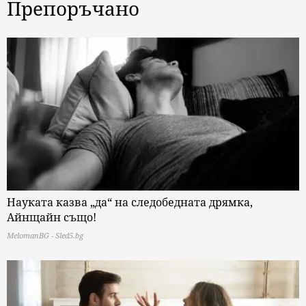
Препоръчано
Науката казва „да“ на следобедната дрямка,
Айнщайн също!
MelomanBG - Sled5.bg