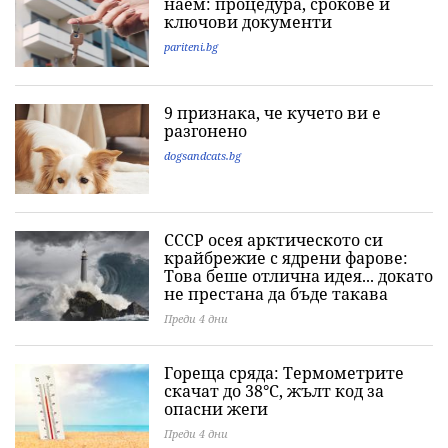
наем: процедура, срокове и
ключови документи
pariteni.bg
9 признака, че кучето ви е
разгонено
dogsandcats.bg
СССР осея арктическото си
крайбрежие с ядрени фарове:
Това беше отлична идея... докато
не престана да бъде такава
Преди 4 дни
Гореща сряда: Термометрите
скачат до 38°C, жълт код за
опасни жеги
Преди 4 дни