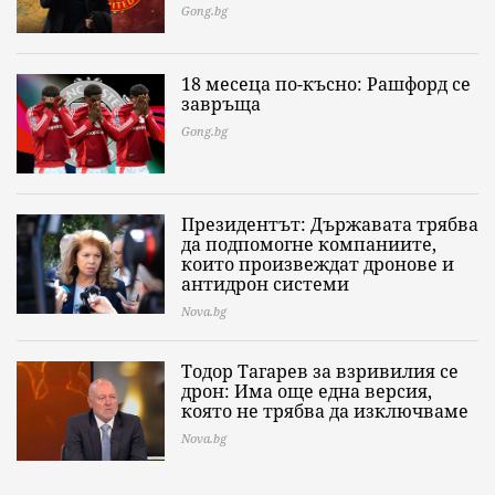
Gong.bg
18 месеца по-късно: Рашфорд се
завръща
Gong.bg
Президентът: Държавата трябва
да подпомогне компаниите,
които произвеждат дронове и
антидрон системи
Nova.bg
Тодор Тагарев за взривилия се
дрон: Има още една версия,
която не трябва да изключваме
Nova.bg